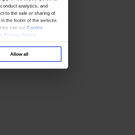
 conduct analytics, and
t to the sale or sharing of
in the footer of the website.
terms see our
Cookie
ur
Privacy Policy
.
Allow all