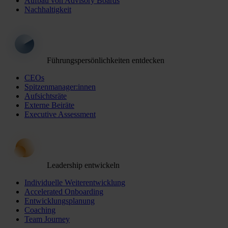
Aufbau von Advisory Boards
Nachhaltigkeit
Führungspersönlichkeiten entdecken
CEOs
Spitzenmanager:innen
Aufsichtsräte
Externe Beiräte
Executive Assessment
Leadership entwickeln
Individuelle Weiterentwicklung
Accelerated Onboarding
Entwicklungsplanung
Coaching
Team Journey