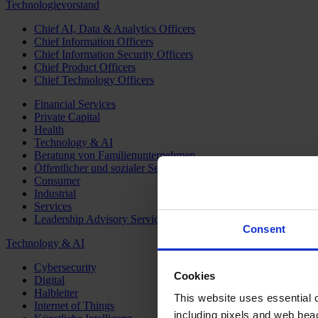
Technologievorstand
Chief AI, Data & Analytics Officers
Chief Information Officers
Chief Information Security Officers
Chief Product Officers
Chief Technology Officers
Financial Services
Private Capital
Health
Technology & AI
Beratung von Familienunternehmen
Öffentlicher und sozialer Sektor
Consumer
Industrial
Services
Leadership Advisory Services
Consent
Technology & AI
Cybersecurity
Cookies
Digital
Halbleiter
This website uses essential co
Internet of Things
including pixels and web beac