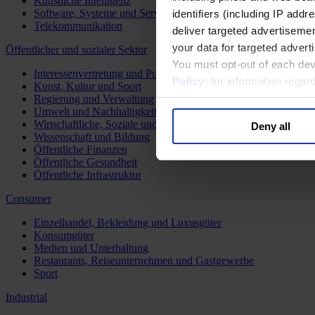
Künstliche Intelligenz
Software, Systeme und Services
identifiers (including IP add
Telekommunikation
deliver targeted advertisemen
your data for targeted advert
Öffentlicher und sozialer Sektor
You must opt-out of each dev
Interessenvertretung und Public Affairs
Policy
; for information rega
Kunst, Kultur und Sport
Regierung und Verwaltung
Umwelt und Nachhaltigkeit
Wirtschaftliche, Soziale und Humanitäre Entwicklung
Deny all
Wissenschaft und Bildung
Öffentliche Finanzen
Öffentliche Gesundheit
Öffentliche Infrastruktur
Consumer
Einzelhandel, Bekleidung und Luxusgüter
Konsumgüter
Medien und Unterhaltung
Restaurants, Reiseunternehmen und Gastgewerbe
Sport
Industrial