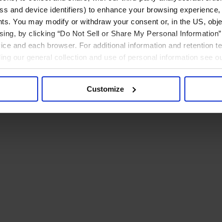
ress and device identifiers) to enhance your browsing experience,
ts. You may modify or withdraw your consent or, in the US, objec
ising, by clicking “Do Not Sell or Share My Personal Information” 
ice and each browser. For additional information and retention 
rding our general collection and use of personal information see o
Customize