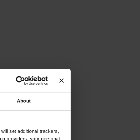
About
will set additional trackers,
ing providers, your personal