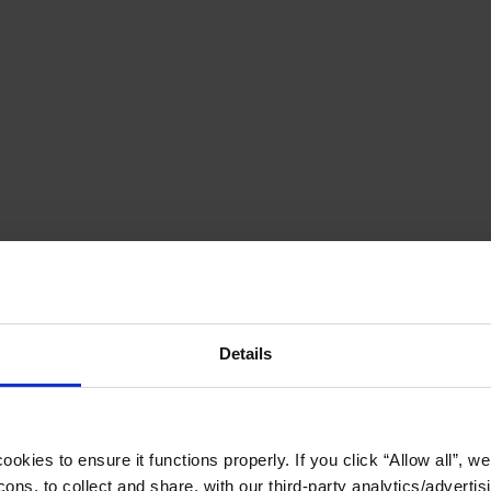
Details
okies to ensure it functions properly. If you click “Allow all”, we 
ons, to collect and share, with our third-party analytics/advertis