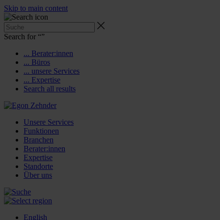
Skip to main content
Search for “
”
... Berater:innen
... Büros
... unsere Services
... Expertise
Search all results
Unsere Services
Funktionen
Branchen
Berater:innen
Expertise
Standorte
Über uns
English