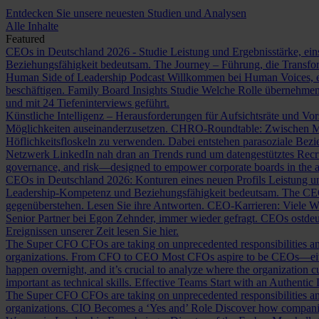
Entdecken Sie unsere neuesten Studien und Analysen
Alle Inhalte
Featured
CEOs in Deutschland 2026 - Studie
Leistung und Ergebnisstärke, ein
Beziehungsfähigkeit bedeutsam.
The Journey – Führung, die Transf
Human Side of Leadership Podcast
Willkommen bei Human Voices, ei
beschäftigen.
Family Board Insights Studie
Welche Rolle übernehmen
und mit 24 Tiefeninterviews geführt.
Künstliche Intelligenz – Herausforderungen für Aufsichtsräte und Vo
Möglichkeiten auseinanderzusetzen.
CHRO-Roundtable: Zwischen Me
Höflichkeitsfloskeln zu verwenden. Dabei entstehen parasoziale Bez
Netzwerk LinkedIn nah dran an Trends rund um datengestütztes Rec
governance, and risk—designed to empower corporate boards in the ag
CEOs in Deutschland 2026: Konturen eines neuen Profils
Leistung un
Leadership-Kompetenz und Beziehungsfähigkeit bedeutsam.
The CE
gegenüberstehen. Lesen Sie ihre Antworten.
CEO-Karrieren: Viele W
Senior Partner bei Egon Zehnder, immer wieder gefragt.
CEOs ostdeu
Ereignissen unserer Zeit lesen Sie hier.
The Super CFO
CFOs are taking on unprecedented responsibilities and
organizations.
From CFO to CEO
Most CFOs aspire to be CEOs—eithe
happen overnight, and it’s crucial to analyze where the organization cu
important as technical skills.
Effective Teams Start with an Authentic
The Super CFO
CFOs are taking on unprecedented responsibilities and
organizations.
CIO Becomes a ‘Yes and’ Role
Discover how companies 