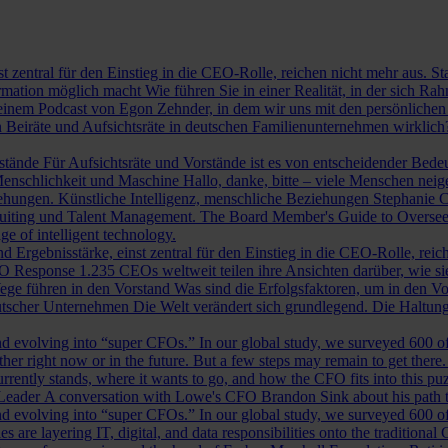
st zentral für den Einstieg in die CEO-Rolle, reichen nicht mehr aus. 
ormation möglich macht
Wie führen Sie in einer Realität, in der sich 
nem Podcast von Egon Zehnder, in dem wir uns mit den persönlichen 
 Beiräte und Aufsichtsräte in deutschen Familienunternehmen wirklich
rstände
Für Aufsichtsräte und Vorstände ist es von entscheidender Bedeut
nschlichkeit und Maschine
Hallo, danke, bitte – viele Menschen neig
iehungen.
Künstliche Intelligenz, menschliche Beziehungen
Stephanie C
ruiting und Talent Management.
The Board Member's Guide to Overse
e of intelligent technology.
d Ergebnisstärke, einst zentral für den Einstieg in die CEO-Rolle, reic
O Response
1.235 CEOs weltweit teilen ihre Ansichten darüber, wie si
ege führen in den Vorstand
Was sind die Erfolgsfaktoren, um in den 
tscher Unternehmen
Die Welt verändert sich grundlegend. Die Haltu
 evolving into “super CFOs.” In our global study, we surveyed 600 of th
r right now or in the future. But a few steps may remain to get there
rrently stands, where it wants to go, and how the CFO fits into this puzz
 Leader
A conversation with Lowe's CFO Brandon Sink about his path to
 evolving into “super CFOs.” In our global study, we surveyed 600 of th
are layering IT, digital, and data responsibilities onto the traditiona