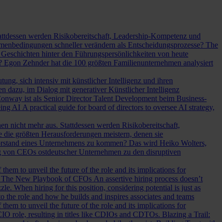
Stattdessen werden Risikobereitschaft, Leadership-Kompetenz und
Rahmenbedingungen schneller verändern als Entscheidungsprozesse?
The
Geschichten hinter den Führungspersönlichkeiten von heute
? Egon Zehnder hat die 100 größten Familienunternehmen analysiert
ung, sich intensiv mit künstlicher Intelligenz und ihren
en dazu, im Dialog mit generativer Künstlicher Intelligenz
onway ist als Senior Director Talent Development beim Business-
eing AI
A practical guide for board of directors to oversee AI strategy,
hen nicht mehr aus. Stattdessen werden Risikobereitschaft,
e die größten Herausforderungen meistern, denen sie
Vorstand eines Unternehmens zu kommen? Das wird Heiko Wolters,
ng von CEOs ostdeutscher Unternehmen zu den disruptiven
em to unveil the future of the role and its implications for
.
The New Playbook of CFOs
An assertive hiring process doesn’t
le. When hiring for this position, considering potential is just as
 the role and how he builds and inspires associates and teams
em to unveil the future of the role and its implications for
l CIO role, resulting in titles like CDIOs and CDTOs.
Blazing a Trail: