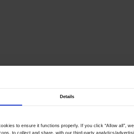
Details
okies to ensure it functions properly. If you click “Allow all”, we 
ons, to collect and share, with our third-party analytics/advertis