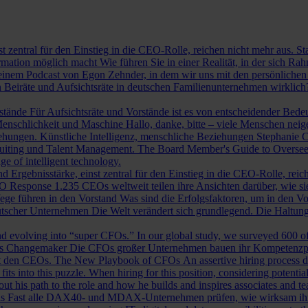
st zentral für den Einstieg in die CEO-Rolle, reichen nicht mehr aus. 
ormation möglich macht
Wie führen Sie in einer Realität, in der sich 
nem Podcast von Egon Zehnder, in dem wir uns mit den persönlichen 
 Beiräte und Aufsichtsräte in deutschen Familienunternehmen wirklich
rstände
Für Aufsichtsräte und Vorstände ist es von entscheidender Bedeut
nschlichkeit und Maschine
Hallo, danke, bitte – viele Menschen neig
iehungen.
Künstliche Intelligenz, menschliche Beziehungen
Stephanie C
ruiting und Talent Management.
The Board Member's Guide to Overse
e of intelligent technology.
d Ergebnisstärke, einst zentral für den Einstieg in die CEO-Rolle, reic
O Response
1.235 CEOs weltweit teilen ihre Ansichten darüber, wie si
ege führen in den Vorstand
Was sind die Erfolgsfaktoren, um in den 
tscher Unternehmen
Die Welt verändert sich grundlegend. Die Haltu
 evolving into “super CFOs.” In our global study, we surveyed 600 of th
als Changemaker
Die CFOs großer Unternehmen bauen ihr Kompetenzprofi
it den CEOs.
The New Playbook of CFOs
An assertive hiring process d
s into this puzzle. When hiring for this position, considering potential i
 his path to the role and how he builds and inspires associates and t
ls
Fast alle DAX40- und MDAX-Unternehmen prüfen, wie wirksam ihr Auf