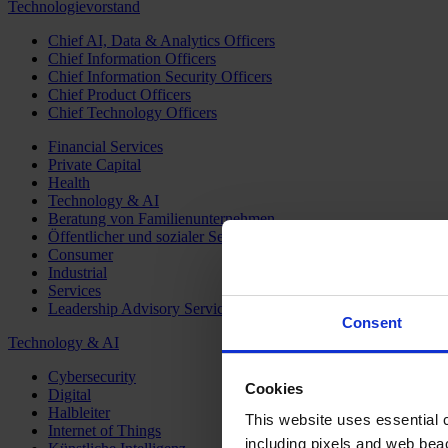
Technologievorstand
Chief AI, Data & Analytics Officers
Chief Information Officers
Chief Information Security Officers
Chief Product Officers
Chief Technology Officers
Financial Services
Private Capital
Health
Technology & AI
Beratung von Familienunternehmen
Öffentlicher und sozialer Sektor
Consumer
Industrial
Services
Leadership Advisory Services
Consent
Technology & AI
Cybersecurity
Cookies
Digital
Halbleiter
This website uses essential co
Internet of Things
including pixels and web beac