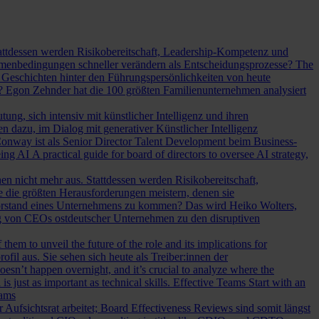
Stattdessen werden Risikobereitschaft, Leadership-Kompetenz und
Rahmenbedingungen schneller verändern als Entscheidungsprozesse?
The
Geschichten hinter den Führungspersönlichkeiten von heute
? Egon Zehnder hat die 100 größten Familienunternehmen analysiert
ung, sich intensiv mit künstlicher Intelligenz und ihren
en dazu, im Dialog mit generativer Künstlicher Intelligenz
onway ist als Senior Director Talent Development beim Business-
eing AI
A practical guide for board of directors to oversee AI strategy,
hen nicht mehr aus. Stattdessen werden Risikobereitschaft,
e die größten Herausforderungen meistern, denen sie
Vorstand eines Unternehmens zu kommen? Das wird Heiko Wolters,
ng von CEOs ostdeutscher Unternehmen zu den disruptiven
em to unveil the future of the role and its implications for
l aus. Sie sehen sich heute als Treiber:innen der
oesn’t happen overnight, and it’s crucial to analyze where the
s just as important as technical skills.
Effective Teams Start with an
eams
sichtsrat arbeitet; Board Effectiveness Reviews sind somit längst