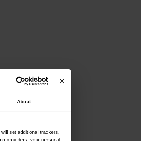
About
will set additional trackers,
ing providers, your personal