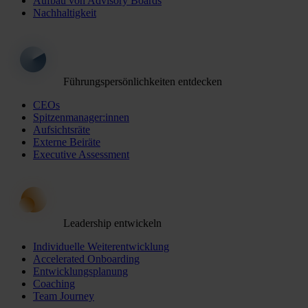
Aufbau von Advisory Boards
Nachhaltigkeit
Führungspersönlichkeiten entdecken
CEOs
Spitzenmanager:innen
Aufsichtsräte
Externe Beiräte
Executive Assessment
Leadership entwickeln
Individuelle Weiterentwicklung
Accelerated Onboarding
Entwicklungsplanung
Coaching
Team Journey