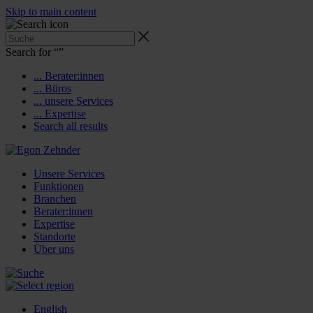
Skip to main content
Search for “
”
... Berater:innen
... Büros
... unsere Services
... Expertise
Search all results
Unsere Services
Funktionen
Branchen
Berater:innen
Expertise
Standorte
Über uns
English