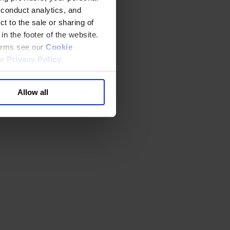
 conduct analytics, and
t to the sale or sharing of
in the footer of the website.
terms see our
Cookie
ur
Privacy Policy
.
Allow all