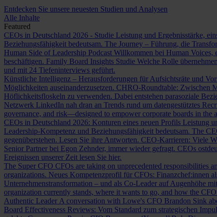
Entdecken Sie unsere neuesten Studien und Analysen
Alle Inhalte
Featured
CEOs in Deutschland 2026 - Studie
Leistung und Ergebnisstärke, ein
Beziehungsfähigkeit bedeutsam.
The Journey – Führung, die Transf
Human Side of Leadership Podcast
Willkommen bei Human Voices, ei
beschäftigen.
Family Board Insights Studie
Welche Rolle übernehmen
und mit 24 Tiefeninterviews geführt.
Künstliche Intelligenz – Herausforderungen für Aufsichtsräte und Vo
Möglichkeiten auseinanderzusetzen.
CHRO-Roundtable: Zwischen Me
Höflichkeitsfloskeln zu verwenden. Dabei entstehen parasoziale Bez
Netzwerk LinkedIn nah dran an Trends rund um datengestütztes Rec
governance, and risk—designed to empower corporate boards in the ag
CEOs in Deutschland 2026: Konturen eines neuen Profils
Leistung un
Leadership-Kompetenz und Beziehungsfähigkeit bedeutsam.
The CE
gegenüberstehen. Lesen Sie ihre Antworten.
CEO-Karrieren: Viele W
Senior Partner bei Egon Zehnder, immer wieder gefragt.
CEOs ostdeu
Ereignissen unserer Zeit lesen Sie hier.
The Super CFO
CFOs are taking on unprecedented responsibilities and
organizations.
Neues Kompetenzprofil für CFOs: Finanzchef:innen 
Unternehmenstransformation – und als Co-Leader auf Augenhöhe m
organization currently stands, where it wants to go, and how the CFO fit
Authentic Leader
A conversation with Lowe's CFO Brandon Sink about
Board Effectiveness Reviews: Vom Standard zum strategischen Impu