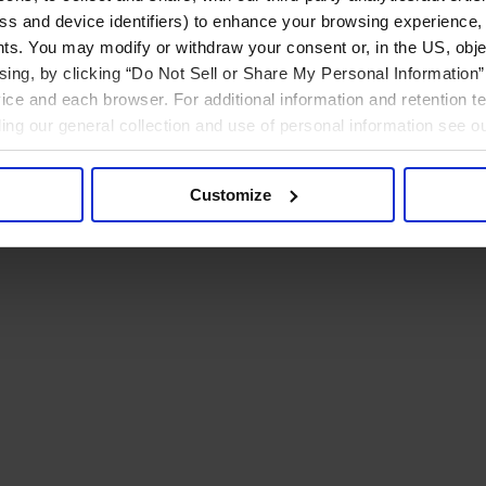
ress and device identifiers) to enhance your browsing experience,
ts. You may modify or withdraw your consent or, in the US, objec
ising, by clicking “Do Not Sell or Share My Personal Information” 
ice and each browser. For additional information and retention 
rding our general collection and use of personal information see o
Customize