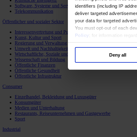
Künstliche Intelligenz
Software, Systeme und Services
identifiers (including IP add
Telekommunikation
deliver targeted advertisemen
your data for targeted advert
Öffentlicher und sozialer Sektor
You must opt-out of each dev
Interessenvertretung und Public Affairs
Policy
; for information rega
Kunst, Kultur und Sport
Regierung und Verwaltung
Umwelt und Nachhaltigkeit
Wirtschaftliche, Soziale und Humanitäre Entwicklung
Deny all
Wissenschaft und Bildung
Öffentliche Finanzen
Öffentliche Gesundheit
Öffentliche Infrastruktur
Consumer
Einzelhandel, Bekleidung und Luxusgüter
Konsumgüter
Medien und Unterhaltung
Restaurants, Reiseunternehmen und Gastgewerbe
Sport
Industrial