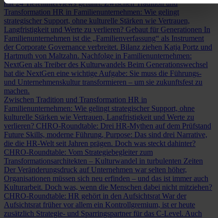
mit 24 Tiefeninterviews geführt.
Zwischen Tradition und
Transformation
HR in Familienunternehmen: Wie gelingt
strategischer Support, ohne kulturelle Stärken wie Vertrauen,
Langfristigkeit und Werte zu verlieren?
Gebaut für Generationen
In
Familienunternehmen ist die „Familienverfassung“ als Instrument
der Corporate Governance verbreitet. Bilanz ziehen Katja Portz und
Hartmuth von Maltzahn.
Nachfolge in Familienunternehmen:
NextGen als Treiber des Kulturwandels
Beim Generationswechsel
hat die NextGen eine wichtige Aufgabe: Sie muss die Führungs-
und Unternehmenskultur transformieren – um sie zukunftsfest zu
machen.
Zwischen Tradition und Transformation
HR in
Familienunternehmen: Wie gelingt strategischer Support, ohne
kulturelle Stärken wie Vertrauen, Langfristigkeit und Werte zu
verlieren?
CHRO-Roundtable: Drei HR-Mythen auf dem Prüfstand
Future Skills, moderne Führung, Purpose: Das sind drei Narrative,
die die HR-Welt seit Jahren prägen. Doch was steckt dahinter?
CHRO-Roundtable: Vom Strategiebegleiter zum
Transformationsarchitekten – Kulturwandel in turbulenten Zeiten
Der Veränderungsdruck auf Unternehmen war selten höher,
Organisationen müssen sich neu erfinden – und das ist immer auch
Kulturarbeit. Doch was, wenn die Menschen dabei nicht mitziehen?
CHRO-Roundtable: HR gehört in den Aufsichtsrat
War der
Aufsichtsrat früher vor allem ein Kontrollgremium, ist er heute
zusätzlich Strategie- und Sparringspartner für das C-Level. Auch