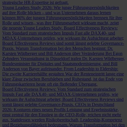
strategische HR-Expertise ist gefragt.
Young Leaders Study 2026: Wie junge Führungspersönlichkeiten
auf ihre Rolle blicken – und was Unternehmen daraus lernen
können
86% der jungen Führungspersönlichkeiten brennen für ihre
Rolle und wissen,, was ihre Führungsarbeit wirksam macht, zeigt
die neueste Young Leaders Study.
Board Effectiveness Reviews:
Vom Standard zum strategischen Impuls
Fast alle DAX40- und
MDAX-Unternehmen prüfen, wie wirksam ihr Aufsichtsrat arbeitet;
Board Effectiveness Reviews sind somit längst gelebte Governance-
Praxis.
Warum Transformation bei den Menschen beginnt: Dr.
Karsten Wildberger und Bill Anderson über Veränderung
Bei Egon
Zehnders Veranstaltung in Düsseldorf trafen Dr. Karsten Wildberger,
Bundesminister für Digitales und Staatsmodernisierung, und Bill
Anderson von Bayer aufeinander.
From Leadership to Eldership:
Die zweite Karrierehälfte gestalten
War der Renteneintritt lange eine
klare Zäsur zwischen Berufsleben und Ruhestand, ist das Ende von
Führungskarrieren heute oft ein fließender Übergang.
Board Effectiveness Reviews: Vom Standard zum strategischen
Impuls
Fast alle DAX40- und MDAX-Unternehmen prüfen, wie
wirksam ihr Aufsichtsrat arbeitet; Board Effectiveness Reviews sind
somit längst gelebte Governance-Praxis.
CEOs in Deutschland
2026: Konturen eines neuen Profils
Leistung und Ergebnisstärke,
einst zentral für den Einstieg in die CEO-Rolle, reichen nicht mehr
aus. Stattdessen werden Risikobereitschaft, Leadership-Kompetenz
und Beziehungsfähigkeit bedeutsam.
Warum Transformation bei den