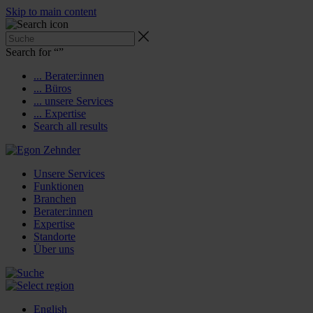
Skip to main content
Search for “
”
... Berater:innen
... Büros
... unsere Services
... Expertise
Search all results
Unsere Services
Funktionen
Branchen
Berater:innen
Expertise
Standorte
Über uns
English