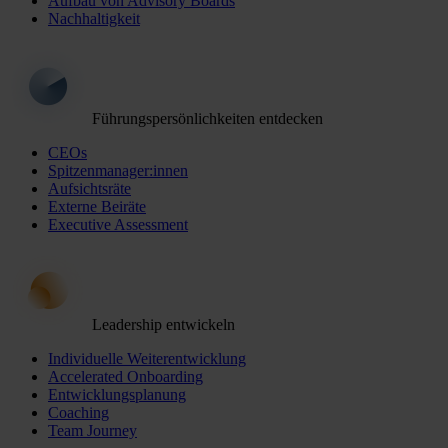
Aufbau von Advisory Boards
Nachhaltigkeit
Führungspersönlichkeiten entdecken
CEOs
Spitzenmanager:innen
Aufsichtsräte
Externe Beiräte
Executive Assessment
Leadership entwickeln
Individuelle Weiterentwicklung
Accelerated Onboarding
Entwicklungsplanung
Coaching
Team Journey