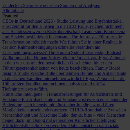
Entdecken Sie unsere neuesten Studien und Analysen
Alle Inhalte
Featured
CEOs in Deutschland 2026 - Studie
Leistung und Ergebnisstärke,
einst zentral für den Einstieg in die CEO-Rolle, reichen nicht mehr
aus. Stattdessen werden Risikobereitschaft, Leadership-Kompetenz
und Beziehungsfähigkeit bedeutsam.
The Journey – Führung, die
Transformation möglich macht
Wie führen Sie in einer Realität, in
der sich Rahmenbedingungen schneller verändern als
Entscheidungsprozesse?
The Human Side of Leadership Podcast
Willkommen bei Human Voices, einem Podcast von Egon Zehnder,
in dem wir uns mit den persönlichen Geschichten hinter den
Führungspersönlichkeiten von heute beschäftigen.
Family Board
Insights Studie
Welche Rolle übernehmen Beiräte und Aufsichtsräte
in deutschen Familienunternehmen wirklich? Egon Zehnder hat die
100 größten Familienunternehmen analysiert und mit 24
Tiefeninterviews geführt.
Künstliche Intelligenz – Herausforderungen für Aufsichtsräte und
Vorstände
Für Aufsichtsräte und Vorstände ist es von entscheidender
Bedeutung, sich intensiv mit künstlicher Intelligenz und ihren
Möglichkeiten auseinanderzusetzen.
CHRO-Roundtable: Zwischen
Menschlichkeit und Maschine
Hallo, danke, bitte – viele Menschen
neigen dazu, im Dialog mit generativer Künstlicher Intelligenz
Höflichkeitsfloskeln zu verwenden. Dabei entstehen parasoziale