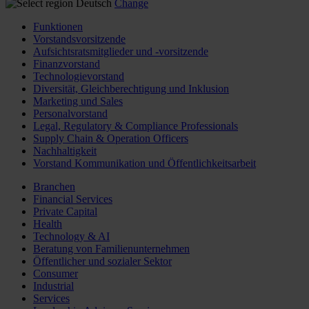
Deutsch
Change
Funktionen
Vorstandsvorsitzende
Aufsichtsratsmitglieder und -vorsitzende
Finanzvorstand
Technologievorstand
Diversität, Gleichberechtigung und Inklusion
Marketing und Sales
Personalvorstand
Legal, Regulatory & Compliance Professionals
Supply Chain & Operation Officers
Nachhaltigkeit
Vorstand Kommunikation und Öffentlichkeitsarbeit
Branchen
Financial Services
Private Capital
Health
Technology & AI
Beratung von Familienunternehmen
Öffentlicher und sozialer Sektor
Consumer
Industrial
Services