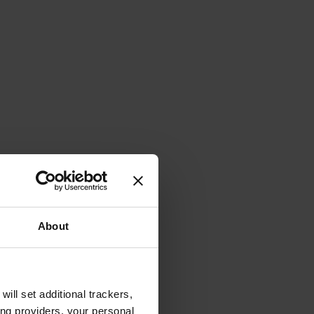
About
will set additional trackers,
ing providers, your personal