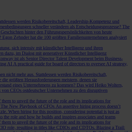
Stattdessen werden Risikobereitschaft, Leadership-Kompetenz und
Rahmenbedingungen schneller verändern als Entscheidungsprozesse?
The
Geschichten hinter den Führungspersönlichkeiten von heute
? Egon Zehnder hat die 100 größten Familienunternehmen analysiert
ung, sich intensiv mit künstlicher Intelligenz und ihren
en dazu, im Dialog mit generativer Künstlicher Intelligenz
onway ist als Senior Director Talent Development beim Business-
eing AI
A practical guide for board of directors to oversee AI strategy,
hen nicht mehr aus. Stattdessen werden Risikobereitschaft,
e die größten Herausforderungen meistern, denen sie
Vorstand eines Unternehmens zu kommen? Das wird Heiko Wolters,
ng von CEOs ostdeutscher Unternehmen zu den disruptiven
em to unveil the future of the role and its implications for
.
The New Playbook of CFOs
An assertive hiring process doesn’t
le. When hiring for this position, considering potential is just as
 the role and how he builds and inspires associates and teams
em to unveil the future of the role and its implications for
l CIO role, resulting in titles like CDIOs and CDTOs.
Blazing a Trail: