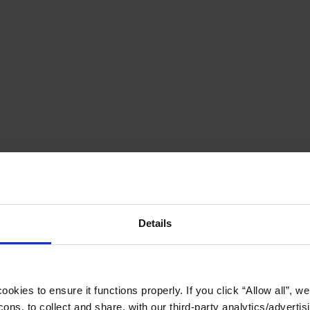
Details
okies to ensure it functions properly. If you click “Allow all”, we 
ons, to collect and share, with our third-party analytics/advertis