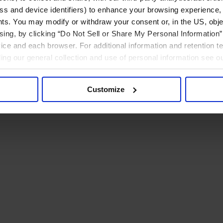
ress and device identifiers) to enhance your browsing experience,
ts. You may modify or withdraw your consent or, in the US, objec
ising, by clicking “Do Not Sell or Share My Personal Information” 
ice and each browser. For additional information and retention 
rding our general collection and use of personal information see o
Customize