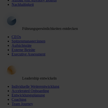
Aufbau von Advisory Boards
Nachhaltigkeit
Führungspersönlichkeiten entdecken
CEOs
Spitzenmanager:innen
Aufsichtsräte
Externe Beiräte
Executive Assessment
Leadership entwickeln
Individuelle Weiterentwicklung
Accelerated Onboarding
Entwicklungsplanung
Coaching
Team Journey