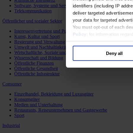
Künstliche Intelligenz
Software, Systeme und Services
identifiers (including IP add
Telekommunikation
deliver targeted advertisemen
your data for targeted advert
Öffentlicher und sozialer Sektor
You must opt-out of each dev
Interessenvertretung und Public Affairs
Policy
; for information rega
Kunst, Kultur und Sport
Regierung und Verwaltung
Umwelt und Nachhaltigkeit
Wirtschaftliche, Soziale und Humanitäre Entwicklung
Deny all
Wissenschaft und Bildung
Öffentliche Finanzen
Öffentliche Gesundheit
Öffentliche Infrastruktur
Consumer
Einzelhandel, Bekleidung und Luxusgüter
Konsumgüter
Medien und Unterhaltung
Restaurants, Reiseunternehmen und Gastgewerbe
Sport
Industrial