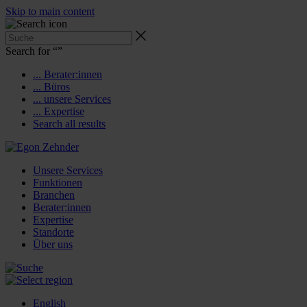
Skip to main content
Search for “
”
... Berater:innen
... Büros
... unsere Services
... Expertise
Search all results
Unsere Services
Funktionen
Branchen
Berater:innen
Expertise
Standorte
Über uns
English