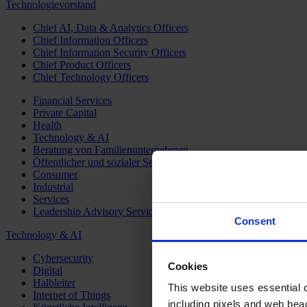
Technologievorstand
Chief AI, Data & Analytics Officers
Chief Information Officers
Chief Information Security Officers
Chief Product Officers
Chief Technology Officers
Financial Services
Private Capital
Health
Technology & AI
Beratung von Familienunternehmen
Öffentlicher und sozialer Sektor
Consumer
Industrial
Services
Leadership Advisory Services
Consent
Technology & AI
Cybersecurity
Cookies
Digital
Halbleiter
This website uses essential co
Internet of Things
including pixels and web beac