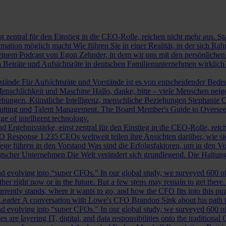
st zentral für den Einstieg in die CEO-Rolle, reichen nicht mehr aus. 
ormation möglich macht
Wie führen Sie in einer Realität, in der sich 
nem Podcast von Egon Zehnder, in dem wir uns mit den persönlichen 
 Beiräte und Aufsichtsräte in deutschen Familienunternehmen wirklich
rstände
Für Aufsichtsräte und Vorstände ist es von entscheidender Bedeut
nschlichkeit und Maschine
Hallo, danke, bitte – viele Menschen neig
iehungen.
Künstliche Intelligenz, menschliche Beziehungen
Stephanie C
ruiting und Talent Management.
The Board Member's Guide to Overse
e of intelligent technology.
d Ergebnisstärke, einst zentral für den Einstieg in die CEO-Rolle, reic
O Response
1.235 CEOs weltweit teilen ihre Ansichten darüber, wie si
ege führen in den Vorstand
Was sind die Erfolgsfaktoren, um in den 
tscher Unternehmen
Die Welt verändert sich grundlegend. Die Haltu
 evolving into “super CFOs.” In our global study, we surveyed 600 of th
r right now or in the future. But a few steps may remain to get there
rrently stands, where it wants to go, and how the CFO fits into this puzz
 Leader
A conversation with Lowe's CFO Brandon Sink about his path to
 evolving into “super CFOs.” In our global study, we surveyed 600 of th
are layering IT, digital, and data responsibilities onto the traditiona