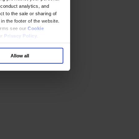
 conduct analytics, and
t to the sale or sharing of
in the footer of the website.
terms see our
Cookie
ur
Privacy Policy
.
Allow all