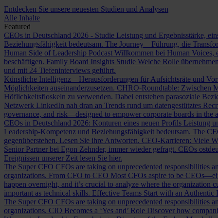
Entdecken Sie unsere neuesten Studien und Analysen
Alle Inhalte
Featured
CEOs in Deutschland 2026 - Studie
Leistung und Ergebnisstärke, ein
Beziehungsfähigkeit bedeutsam.
The Journey – Führung, die Transf
Human Side of Leadership Podcast
Willkommen bei Human Voices, ei
beschäftigen.
Family Board Insights Studie
Welche Rolle übernehmen
und mit 24 Tiefeninterviews geführt.
Künstliche Intelligenz – Herausforderungen für Aufsichtsräte und Vo
Möglichkeiten auseinanderzusetzen.
CHRO-Roundtable: Zwischen Me
Höflichkeitsfloskeln zu verwenden. Dabei entstehen parasoziale Bez
Netzwerk LinkedIn nah dran an Trends rund um datengestütztes Rec
governance, and risk—designed to empower corporate boards in the ag
CEOs in Deutschland 2026: Konturen eines neuen Profils
Leistung un
Leadership-Kompetenz und Beziehungsfähigkeit bedeutsam.
The CE
gegenüberstehen. Lesen Sie ihre Antworten.
CEO-Karrieren: Viele W
Senior Partner bei Egon Zehnder, immer wieder gefragt.
CEOs ostdeu
Ereignissen unserer Zeit lesen Sie hier.
The Super CFO
CFOs are taking on unprecedented responsibilities and
organizations.
From CFO to CEO
Most CFOs aspire to be CEOs—eithe
happen overnight, and it’s crucial to analyze where the organization cu
important as technical skills.
Effective Teams Start with an Authentic
The Super CFO
CFOs are taking on unprecedented responsibilities and
organizations.
CIO Becomes a ‘Yes and’ Role
Discover how companies 