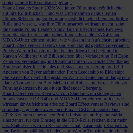
strategische HR-Expertise ist gefragt.
Young Leaders Study 2026: Wie junge Führungspersönlichkeiten
auf ihre Rolle blicken – und was Unternehmen daraus lernen
können
86% der jungen Führungspersönlichkeiten brennen für ihre
Rolle und wissen,, was ihre Führungsarbeit wirksam macht, zeigt
die neueste Young Leaders Study.
Board Effectiveness Reviews:
Vom Standard zum strategischen Impuls
Fast alle DAX40- und
MDAX-Unternehmen prüfen, wie wirksam ihr Aufsichtsrat arbeitet;
Board Effectiveness Reviews sind somit längst gelebte Governance-
Praxis.
Warum Transformation bei den Menschen beginnt: Dr.
Karsten Wildberger und Bill Anderson über Veränderung
Bei Egon
Zehnders Veranstaltung in Düsseldorf trafen Dr. Karsten Wildberger,
Bundesminister für Digitales und Staatsmodernisierung, und Bill
Anderson von Bayer aufeinander.
From Leadership to Eldership:
Die zweite Karrierehälfte gestalten
War der Renteneintritt lange eine
klare Zäsur zwischen Berufsleben und Ruhestand, ist das Ende von
Führungskarrieren heute oft ein fließender Übergang.
Board Effectiveness Reviews: Vom Standard zum strategischen
Impuls
Fast alle DAX40- und MDAX-Unternehmen prüfen, wie
wirksam ihr Aufsichtsrat arbeitet; Board Effectiveness Reviews sind
somit längst gelebte Governance-Praxis.
CEOs in Deutschland
2026: Konturen eines neuen Profils
Leistung und Ergebnisstärke,
einst zentral für den Einstieg in die CEO-Rolle, reichen nicht mehr
aus. Stattdessen werden Risikobereitschaft, Leadership-Kompetenz
und Beziehungsfähigkeit bedeutsam.
Warum Transformation bei den