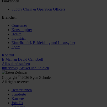
Funktionen
Supply Chain & Operation Officers
Branchen
Consumer
Konsumgüter
Health
Industrial
Einzelhandel, Bekleidung und Luxusgüter
Sport
Kontakt
E-Mail an David Campbell
Alles durchsuchen
Interviews, Artikel und Studien
©
Copyright
2026 Egon Zehnder.
All rights reserved.
Berater:innen
Standorte
Karriere
Join Us