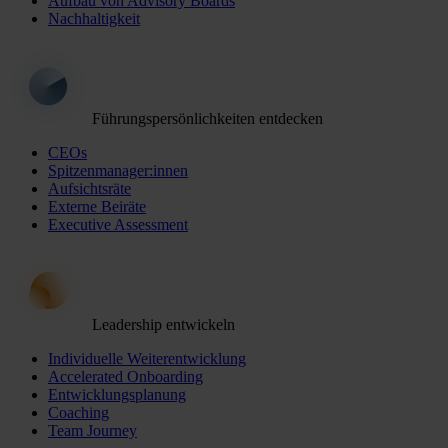
Aufbau von Advisory Boards
Nachhaltigkeit
Führungspersönlichkeiten entdecken
CEOs
Spitzenmanager:innen
Aufsichtsräte
Externe Beiräte
Executive Assessment
Leadership entwickeln
Individuelle Weiterentwicklung
Accelerated Onboarding
Entwicklungsplanung
Coaching
Team Journey