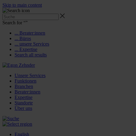
Skip to main content
Search for “
”
... Berater:innen
... Büros
... unsere Services
... Expertise
Search all results
Unsere Services
Funktionen
Branchen
Berater:innen
Expertise
Standorte
Über uns
English