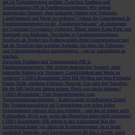
mit 24 Tiefeninterviews geführt.
Zwischen Tradition und
Transformation
HR in Familienunternehmen: Wie gelingt
strategischer Support, ohne kulturelle Stärken wie Vertrauen,
Langfristigkeit und Werte zu verlieren?
Gebaut für Generationen
In
Familienunternehmen ist die „Familienverfassung“ als Instrument
der Corporate Governance verbreitet. Bilanz ziehen Katja Portz und
Hartmuth von Maltzahn.
Nachfolge in Familienunternehmen:
NextGen als Treiber des Kulturwandels
Beim Generationswechsel
hat die NextGen eine wichtige Aufgabe: Sie muss die Führungs-
und Unternehmenskultur transformieren – um sie zukunftsfest zu
machen.
Zwischen Tradition und Transformation
HR in
Familienunternehmen: Wie gelingt strategischer Support, ohne
kulturelle Stärken wie Vertrauen, Langfristigkeit und Werte zu
verlieren?
CHRO-Roundtable: Drei HR-Mythen auf dem Prüfstand
Future Skills, moderne Führung, Purpose: Das sind drei Narrative,
die die HR-Welt seit Jahren prägen. Doch was steckt dahinter?
CHRO-Roundtable: Vom Strategiebegleiter zum
Transformationsarchitekten – Kulturwandel in turbulenten Zeiten
Der Veränderungsdruck auf Unternehmen war selten höher,
Organisationen müssen sich neu erfinden – und das ist immer auch
Kulturarbeit. Doch was, wenn die Menschen dabei nicht mitziehen?
CHRO-Roundtable: HR gehört in den Aufsichtsrat
War der
Aufsichtsrat früher vor allem ein Kontrollgremium, ist er heute
zusätzlich Strategie- und Sparringspartner für das C-Level. Auch