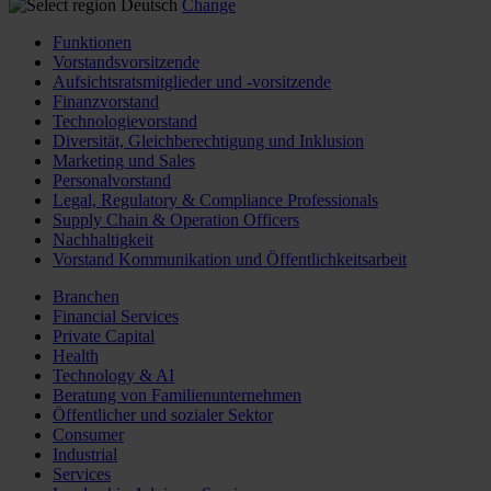
Deutsch
Change
Funktionen
Vorstandsvorsitzende
Aufsichtsratsmitglieder und -vorsitzende
Finanzvorstand
Technologievorstand
Diversität, Gleichberechtigung und Inklusion
Marketing und Sales
Personalvorstand
Legal, Regulatory & Compliance Professionals
Supply Chain & Operation Officers
Nachhaltigkeit
Vorstand Kommunikation und Öffentlichkeitsarbeit
Branchen
Financial Services
Private Capital
Health
Technology & AI
Beratung von Familienunternehmen
Öffentlicher und sozialer Sektor
Consumer
Industrial
Services