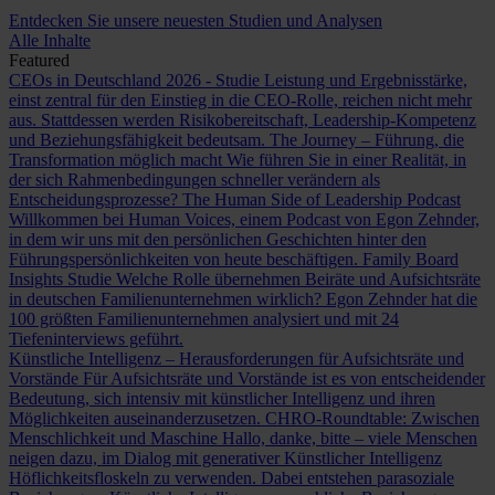
Entdecken Sie unsere neuesten Studien und Analysen
Alle Inhalte
Featured
CEOs in Deutschland 2026 - Studie
Leistung und Ergebnisstärke,
einst zentral für den Einstieg in die CEO-Rolle, reichen nicht mehr
aus. Stattdessen werden Risikobereitschaft, Leadership-Kompetenz
und Beziehungsfähigkeit bedeutsam.
The Journey – Führung, die
Transformation möglich macht
Wie führen Sie in einer Realität, in
der sich Rahmenbedingungen schneller verändern als
Entscheidungsprozesse?
The Human Side of Leadership Podcast
Willkommen bei Human Voices, einem Podcast von Egon Zehnder,
in dem wir uns mit den persönlichen Geschichten hinter den
Führungspersönlichkeiten von heute beschäftigen.
Family Board
Insights Studie
Welche Rolle übernehmen Beiräte und Aufsichtsräte
in deutschen Familienunternehmen wirklich? Egon Zehnder hat die
100 größten Familienunternehmen analysiert und mit 24
Tiefeninterviews geführt.
Künstliche Intelligenz – Herausforderungen für Aufsichtsräte und
Vorstände
Für Aufsichtsräte und Vorstände ist es von entscheidender
Bedeutung, sich intensiv mit künstlicher Intelligenz und ihren
Möglichkeiten auseinanderzusetzen.
CHRO-Roundtable: Zwischen
Menschlichkeit und Maschine
Hallo, danke, bitte – viele Menschen
neigen dazu, im Dialog mit generativer Künstlicher Intelligenz
Höflichkeitsfloskeln zu verwenden. Dabei entstehen parasoziale