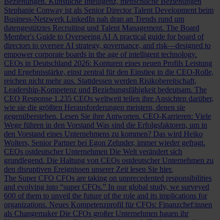
Beziehungen.
Künstliche Intelligenz, menschliche Beziehungen
Stephanie Conway ist als Senior Director Talent Development beim
Business-Netzwerk LinkedIn nah dran an Trends rund um
datengestütztes Recruiting und Talent Management.
The Board
Member's Guide to Overseeing AI
A practical guide for board of
directors to oversee AI strategy, governance, and risk—designed to
empower corporate boards in the age of intelligent technology.
CEOs in Deutschland 2026: Konturen eines neuen Profils
Leistung
und Ergebnisstärke, einst zentral für den Einstieg in die CEO-Rolle,
reichen nicht mehr aus. Stattdessen werden Risikobereitschaft,
Leadership-Kompetenz und Beziehungsfähigkeit bedeutsam.
The
CEO Response
1.235 CEOs weltweit teilen ihre Ansichten darüber,
wie sie die größten Herausforderungen meistern, denen sie
gegenüberstehen. Lesen Sie ihre Antworten.
CEO-Karrieren: Viele
Wege führen in den Vorstand
Was sind die Erfolgsfaktoren, um in
den Vorstand eines Unternehmens zu kommen? Das wird Heiko
Wolters, Senior Partner bei Egon Zehnder, immer wieder gefragt.
CEOs ostdeutscher Unternehmen
Die Welt verändert sich
grundlegend. Die Haltung von CEOs ostdeutscher Unternehmen zu
den disruptiven Ereignissen unserer Zeit lesen Sie hier.
The Super CFO
CFOs are taking on unprecedented responsibilities
and evolving into “super CFOs.” In our global study, we surveyed
600 of them to unveil the future of the role and its implications for
organizations.
Neues Kompetenzprofil für CFOs: Finanzchef:innen
als Changemaker
Die CFOs großer Unternehmen bauen ihr