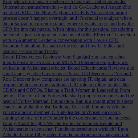
Kompetenzprofil aus. Sie sehen sich heute als Treiber:innen der
Unternehmenstransformation – und als Co-Leader auf Augenhöhe
mit den CEOs.
The New Playbook of CFOs
An assertive hiring
process doesn’t happen overnight, and it’s crucial to analyze where
the organization currently stands, where it wants to go, and how the
CFO fits into this puzzle. When hiring for this position, considering
potential is just as important as technical skills.
Effective Teams Start
with an Authentic Leader
A conversation with Lowe's CFO
Brandon Sink about his path to the role and how he builds and
inspires associates and teams
Board Effectiveness Reviews: Vom Standard zum strategischen
Impuls
Fast alle DAX40- und MDAX-Unternehmen prüfen, wie
wirksam ihr Aufsichtsrat arbeitet; Board Effectiveness Reviews sind
somit längst gelebte Governance-Praxis.
CIO Becomes a ‘Yes and’
Role
Discover how companies are layering IT, digital, and data
responsibilities onto the traditional CIO role, resulting in titles like
CDIOs and CDTOs.
Blazing a Trail: Women in Leadership
From
being a Director of the Forbes Marshall group of companies and the
head of Forbes Marshall Foundation, Rati is a sought-after business
leader and philanthropist.
Building Trust with Founders
Whether
you are a board member, C-Suite leader, or chosen successor,
earning the trust of the Founder is the cornerstone of your success.
Family Board Insights
Welche Rolle übernehmen Beiräte und
Aufsichtsräte in deutschen Familienunternehmen wirklich? Egon
Zehnder hat die 100 größten Familienunternehmen analysiert und