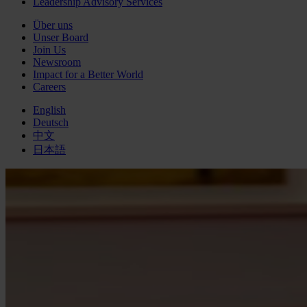
Leadership Advisory Services
Über uns
Unser Board
Join Us
Newsroom
Impact for a Better World
Careers
English
Deutsch
中文
日本語