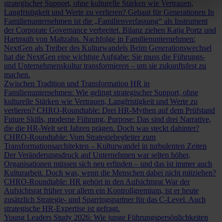
strategischer Support, ohne kulturelle Stärken wie Vertrauen,
Langfristigkeit und Werte zu verlieren?
Gebaut für Generationen
In
Familienunternehmen ist die „Familienverfassung“ als Instrument
der Corporate Governance verbreitet. Bilanz ziehen Katja Portz und
Hartmuth von Maltzahn.
Nachfolge in Familienunternehmen:
NextGen als Treiber des Kulturwandels
Beim Generationswechsel
hat die NextGen eine wichtige Aufgabe: Sie muss die Führungs-
und Unternehmenskultur transformieren – um sie zukunftsfest zu
machen.
Zwischen Tradition und Transformation
HR in
Familienunternehmen: Wie gelingt strategischer Support, ohne
kulturelle Stärken wie Vertrauen, Langfristigkeit und Werte zu
verlieren?
CHRO-Roundtable: Drei HR-Mythen auf dem Prüfstand
Future Skills, moderne Führung, Purpose: Das sind drei Narrative,
die die HR-Welt seit Jahren prägen. Doch was steckt dahinter?
CHRO-Roundtable: Vom Strategiebegleiter zum
Transformationsarchitekten – Kulturwandel in turbulenten Zeiten
Der Veränderungsdruck auf Unternehmen war selten höher,
Organisationen müssen sich neu erfinden – und das ist immer auch
Kulturarbeit. Doch was, wenn die Menschen dabei nicht mitziehen?
CHRO-Roundtable: HR gehört in den Aufsichtsrat
War der
Aufsichtsrat früher vor allem ein Kontrollgremium, ist er heute
zusätzlich Strategie- und Sparringspartner für das C-Level. Auch
strategische HR-Expertise ist gefragt.
Young Leaders Study 2026: Wie junge Führungspersönlichkeiten