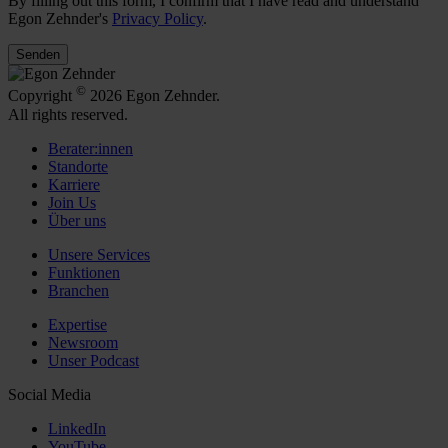
By filling out this form, I confirm that I have read and understand
Egon Zehnder's
Privacy Policy
.
Senden
©
Copyright
2026 Egon Zehnder.
All rights reserved.
Berater:innen
Standorte
Karriere
Join Us
Über uns
Unsere Services
Funktionen
Branchen
Expertise
Newsroom
Unser Podcast
Social Media
LinkedIn
YouTube