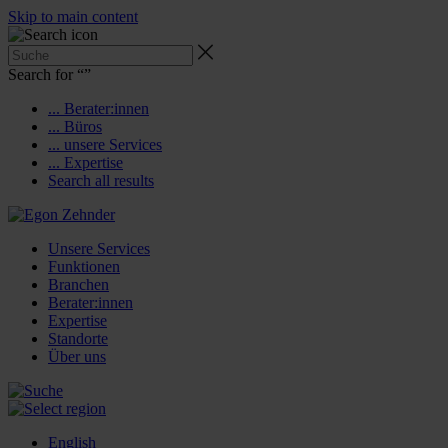
Skip to main content
Search for “
”
... Berater:innen
... Büros
... unsere Services
... Expertise
Search all results
Unsere Services
Funktionen
Branchen
Berater:innen
Expertise
Standorte
Über uns
English