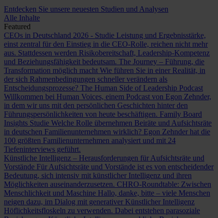
Entdecken Sie unsere neuesten Studien und Analysen
Alle Inhalte
Featured
CEOs in Deutschland 2026 - Studie
Leistung und Ergebnisstärke,
einst zentral für den Einstieg in die CEO-Rolle, reichen nicht mehr
aus. Stattdessen werden Risikobereitschaft, Leadership-Kompetenz
und Beziehungsfähigkeit bedeutsam.
The Journey – Führung, die
Transformation möglich macht
Wie führen Sie in einer Realität, in
der sich Rahmenbedingungen schneller verändern als
Entscheidungsprozesse?
The Human Side of Leadership Podcast
Willkommen bei Human Voices, einem Podcast von Egon Zehnder,
in dem wir uns mit den persönlichen Geschichten hinter den
Führungspersönlichkeiten von heute beschäftigen.
Family Board
Insights Studie
Welche Rolle übernehmen Beiräte und Aufsichtsräte
in deutschen Familienunternehmen wirklich? Egon Zehnder hat die
100 größten Familienunternehmen analysiert und mit 24
Tiefeninterviews geführt.
Künstliche Intelligenz – Herausforderungen für Aufsichtsräte und
Vorstände
Für Aufsichtsräte und Vorstände ist es von entscheidender
Bedeutung, sich intensiv mit künstlicher Intelligenz und ihren
Möglichkeiten auseinanderzusetzen.
CHRO-Roundtable: Zwischen
Menschlichkeit und Maschine
Hallo, danke, bitte – viele Menschen
neigen dazu, im Dialog mit generativer Künstlicher Intelligenz
Höflichkeitsfloskeln zu verwenden. Dabei entstehen parasoziale