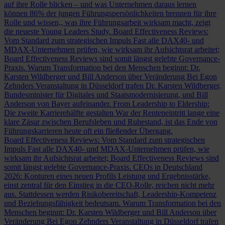
auf ihre Rolle blicken – und was Unternehmen daraus lernen
können
86% der jungen Führungspersönlichkeiten brennen für ihre
Rolle und wissen,, was ihre Führungsarbeit wirksam macht, zeigt
die neueste Young Leaders Study.
Board Effectiveness Reviews:
Vom Standard zum strategischen Impuls
Fast alle DAX40- und
MDAX-Unternehmen prüfen, wie wirksam ihr Aufsichtsrat arbeitet;
Board Effectiveness Reviews sind somit längst gelebte Governance-
Praxis.
Warum Transformation bei den Menschen beginnt: Dr.
Karsten Wildberger und Bill Anderson über Veränderung
Bei Egon
Zehnders Veranstaltung in Düsseldorf trafen Dr. Karsten Wildberger,
Bundesminister für Digitales und Staatsmodernisierung, und Bill
Anderson von Bayer aufeinander.
From Leadership to Eldership:
Die zweite Karrierehälfte gestalten
War der Renteneintritt lange eine
klare Zäsur zwischen Berufsleben und Ruhestand, ist das Ende von
Führungskarrieren heute oft ein fließender Übergang.
Board Effectiveness Reviews: Vom Standard zum strategischen
Impuls
Fast alle DAX40- und MDAX-Unternehmen prüfen, wie
wirksam ihr Aufsichtsrat arbeitet; Board Effectiveness Reviews sind
somit längst gelebte Governance-Praxis.
CEOs in Deutschland
2026: Konturen eines neuen Profils
Leistung und Ergebnisstärke,
einst zentral für den Einstieg in die CEO-Rolle, reichen nicht mehr
aus. Stattdessen werden Risikobereitschaft, Leadership-Kompetenz
und Beziehungsfähigkeit bedeutsam.
Warum Transformation bei den
Menschen beginnt: Dr. Karsten Wildberger und Bill Anderson über
Veränderung
Bei Egon Zehnders Veranstaltung in Düsseldorf trafen