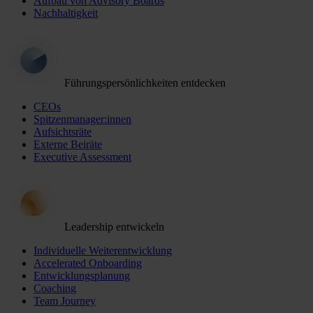
Aufbau von Advisory Boards
Nachhaltigkeit
Führungspersönlichkeiten entdecken
CEOs
Spitzenmanager:innen
Aufsichtsräte
Externe Beiräte
Executive Assessment
Leadership entwickeln
Individuelle Weiterentwicklung
Accelerated Onboarding
Entwicklungsplanung
Coaching
Team Journey