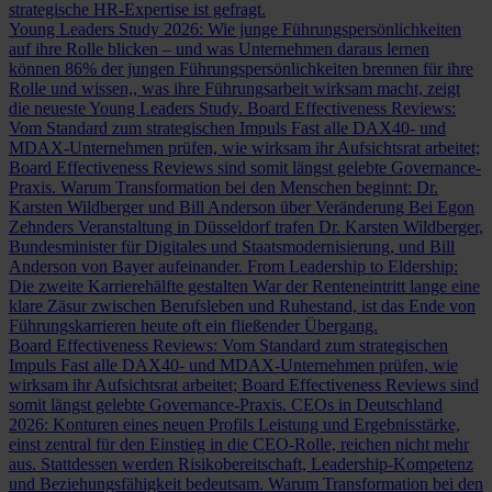
strategische HR-Expertise ist gefragt.
Young Leaders Study 2026: Wie junge Führungspersönlichkeiten
auf ihre Rolle blicken – und was Unternehmen daraus lernen
können
86% der jungen Führungspersönlichkeiten brennen für ihre
Rolle und wissen,, was ihre Führungsarbeit wirksam macht, zeigt
die neueste Young Leaders Study.
Board Effectiveness Reviews:
Vom Standard zum strategischen Impuls
Fast alle DAX40- und
MDAX-Unternehmen prüfen, wie wirksam ihr Aufsichtsrat arbeitet;
Board Effectiveness Reviews sind somit längst gelebte Governance-
Praxis.
Warum Transformation bei den Menschen beginnt: Dr.
Karsten Wildberger und Bill Anderson über Veränderung
Bei Egon
Zehnders Veranstaltung in Düsseldorf trafen Dr. Karsten Wildberger,
Bundesminister für Digitales und Staatsmodernisierung, und Bill
Anderson von Bayer aufeinander.
From Leadership to Eldership:
Die zweite Karrierehälfte gestalten
War der Renteneintritt lange eine
klare Zäsur zwischen Berufsleben und Ruhestand, ist das Ende von
Führungskarrieren heute oft ein fließender Übergang.
Board Effectiveness Reviews: Vom Standard zum strategischen
Impuls
Fast alle DAX40- und MDAX-Unternehmen prüfen, wie
wirksam ihr Aufsichtsrat arbeitet; Board Effectiveness Reviews sind
somit längst gelebte Governance-Praxis.
CEOs in Deutschland
2026: Konturen eines neuen Profils
Leistung und Ergebnisstärke,
einst zentral für den Einstieg in die CEO-Rolle, reichen nicht mehr
aus. Stattdessen werden Risikobereitschaft, Leadership-Kompetenz
und Beziehungsfähigkeit bedeutsam.
Warum Transformation bei den