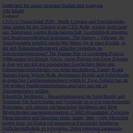
Entdecken Sie unsere neuesten Studien und Analysen
Alle Inhalte
Featured
CEOs in Deutschland 2026 - Studie
Leistung und Ergebnisstärke,
einst zentral für den Einstieg in die CEO-Rolle, reichen nicht mehr
aus. Stattdessen werden Risikobereitschaft, Leadership-Kompetenz
und Beziehungsfähigkeit bedeutsam.
The Journey – Führung, die
Transformation möglich macht
Wie führen Sie in einer Realität, in
der sich Rahmenbedingungen schneller verändern als
Entscheidungsprozesse?
The Human Side of Leadership Podcast
Willkommen bei Human Voices, einem Podcast von Egon Zehnder,
in dem wir uns mit den persönlichen Geschichten hinter den
Führungspersönlichkeiten von heute beschäftigen.
Family Board
Insights Studie
Welche Rolle übernehmen Beiräte und Aufsichtsräte
in deutschen Familienunternehmen wirklich? Egon Zehnder hat die
100 größten Familienunternehmen analysiert und mit 24
Tiefeninterviews geführt.
Künstliche Intelligenz – Herausforderungen für Aufsichtsräte und
Vorstände
Für Aufsichtsräte und Vorstände ist es von entscheidender
Bedeutung, sich intensiv mit künstlicher Intelligenz und ihren
Möglichkeiten auseinanderzusetzen.
CHRO-Roundtable: Zwischen
Menschlichkeit und Maschine
Hallo, danke, bitte – viele Menschen
neigen dazu, im Dialog mit generativer Künstlicher Intelligenz
Höflichkeitsfloskeln zu verwenden. Dabei entstehen parasoziale