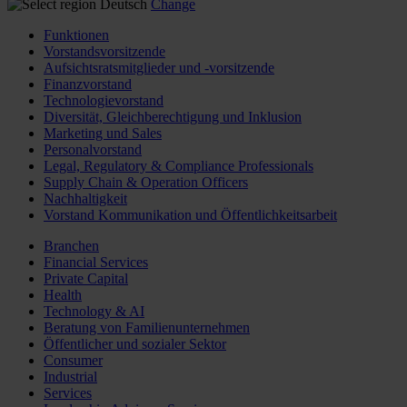
Deutsch
Change
Funktionen
Vorstandsvorsitzende
Aufsichtsratsmitglieder und -vorsitzende
Finanzvorstand
Technologievorstand
Diversität, Gleichberechtigung und Inklusion
Marketing und Sales
Personalvorstand
Legal, Regulatory & Compliance Professionals
Supply Chain & Operation Officers
Nachhaltigkeit
Vorstand Kommunikation und Öffentlichkeitsarbeit
Branchen
Financial Services
Private Capital
Health
Technology & AI
Beratung von Familienunternehmen
Öffentlicher und sozialer Sektor
Consumer
Industrial
Services