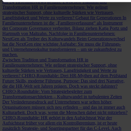
mit 24 Tiefeninterviews geführt.
Zwischen Tradition und
Transformation
HR in Familienunternehmen: Wie gelingt
strategischer Support, ohne kulturelle Stärken wie Vertrauen,
Langfristigkeit und Werte zu verlieren?
Gebaut für Generationen
In
Familienunternehmen ist die „Familienverfassung“ als Instrument
der Corporate Governance verbreitet. Bilanz ziehen Katja Portz und
Hartmuth von Maltzahn.
Nachfolge in Familienunternehmen:
NextGen als Treiber des Kulturwandels
Beim Generationswechsel
hat die NextGen eine wichtige Aufgabe: Sie muss die Führungs-
und Unternehmenskultur transformieren – um sie zukunftsfest zu
machen.
Zwischen Tradition und Transformation
HR in
Familienunternehmen: Wie gelingt strategischer Support, ohne
kulturelle Stärken wie Vertrauen, Langfristigkeit und Werte zu
verlieren?
CHRO-Roundtable: Drei HR-Mythen auf dem Prüfstand
Future Skills, moderne Führung, Purpose: Das sind drei Narrative,
die die HR-Welt seit Jahren prägen. Doch was steckt dahinter?
CHRO-Roundtable: Vom Strategiebegleiter zum
Transformationsarchitekten – Kulturwandel in turbulenten Zeiten
Der Veränderungsdruck auf Unternehmen war selten höher,
Organisationen müssen sich neu erfinden – und das ist immer auch
Kulturarbeit. Doch was, wenn die Menschen dabei nicht mitziehen?
CHRO-Roundtable: HR gehört in den Aufsichtsrat
War der
Aufsichtsrat früher vor allem ein Kontrollgremium, ist er heute
zusätzlich Strategie- und Sparringspartner für das C-Level. Auch