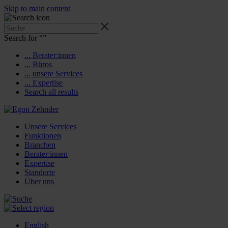
Skip to main content
Search for “
”
... Berater:innen
... Büros
... unsere Services
... Expertise
Search all results
Unsere Services
Funktionen
Branchen
Berater:innen
Expertise
Standorte
Über uns
English