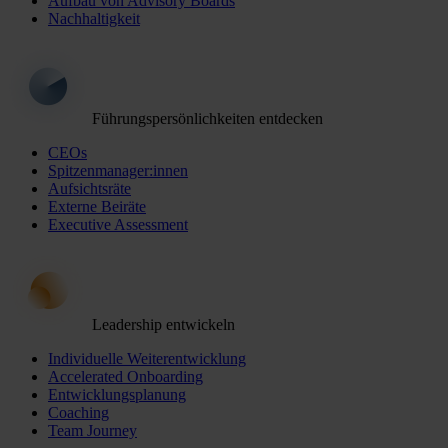
Aufbau von Advisory Boards
Nachhaltigkeit
Führungspersönlichkeiten entdecken
CEOs
Spitzenmanager:innen
Aufsichtsräte
Externe Beiräte
Executive Assessment
Leadership entwickeln
Individuelle Weiterentwicklung
Accelerated Onboarding
Entwicklungsplanung
Coaching
Team Journey