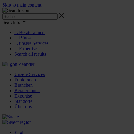
Skip to main content
Search for “
”
... Berater:innen
... Büros
... unsere Services
... Expertise
Search all results
Unsere Services
Funktionen
Branchen
Berater:innen
Expertise
Standorte
Über uns
English