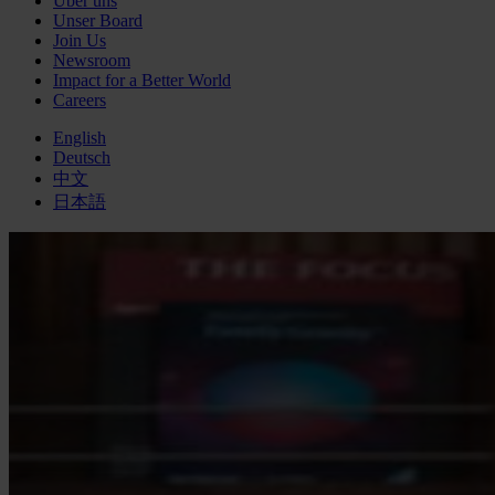
Über uns
Unser Board
Join Us
Newsroom
Impact for a Better World
Careers
English
Deutsch
中文
日本語