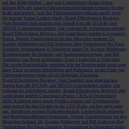
auf ihre Rolle blicken – und was Unternehmen daraus lernen
können
86% der jungen Führungspersönlichkeiten brennen für ihre
Rolle und wissen,, was ihre Führungsarbeit wirksam macht, zeigt
die neueste Young Leaders Study.
Board Effectiveness Reviews:
Vom Standard zum strategischen Impuls
Fast alle DAX40- und
MDAX-Unternehmen prüfen, wie wirksam ihr Aufsichtsrat arbeitet;
Board Effectiveness Reviews sind somit längst gelebte Governance-
Praxis.
Warum Transformation bei den Menschen beginnt: Dr.
Karsten Wildberger und Bill Anderson über Veränderung
Bei Egon
Zehnders Veranstaltung in Düsseldorf trafen Dr. Karsten Wildberger,
Bundesminister für Digitales und Staatsmodernisierung, und Bill
Anderson von Bayer aufeinander.
From Leadership to Eldership:
Die zweite Karrierehälfte gestalten
War der Renteneintritt lange eine
klare Zäsur zwischen Berufsleben und Ruhestand, ist das Ende von
Führungskarrieren heute oft ein fließender Übergang.
Board Effectiveness Reviews: Vom Standard zum strategischen
Impuls
Fast alle DAX40- und MDAX-Unternehmen prüfen, wie
wirksam ihr Aufsichtsrat arbeitet; Board Effectiveness Reviews sind
somit längst gelebte Governance-Praxis.
CEOs in Deutschland
2026: Konturen eines neuen Profils
Leistung und Ergebnisstärke,
einst zentral für den Einstieg in die CEO-Rolle, reichen nicht mehr
aus. Stattdessen werden Risikobereitschaft, Leadership-Kompetenz
und Beziehungsfähigkeit bedeutsam.
Warum Transformation bei den
Menschen beginnt: Dr. Karsten Wildberger und Bill Anderson über
Veränderung
Bei Egon Zehnders Veranstaltung in Düsseldorf trafen