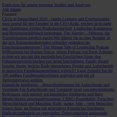
Entdecken Sie unsere neuesten Studien und Analysen
Alle Inhalte
Featured
CEOs in Deutschland 2026 - Studie
Leistung und Ergebnisstärke,
einst zentral für den Einstieg in die CEO-Rolle, reichen nicht mehr
aus. Stattdessen werden Risikobereitschaft, Leadership-Kompetenz
und Beziehungsfähigkeit bedeutsam.
The Journey – Führung, die
Transformation möglich macht
Wie führen Sie in einer Realität, in
der sich Rahmenbedingungen schneller verändern als
Entscheidungsprozesse?
The Human Side of Leadership Podcast
Willkommen bei Human Voices, einem Podcast von Egon Zehnder,
in dem wir uns mit den persönlichen Geschichten hinter den
Führungspersönlichkeiten von heute beschäftigen.
Family Board
Insights Studie
Welche Rolle übernehmen Beiräte und Aufsichtsräte
in deutschen Familienunternehmen wirklich? Egon Zehnder hat die
100 größten Familienunternehmen analysiert und mit 24
Tiefeninterviews geführt.
Künstliche Intelligenz – Herausforderungen für Aufsichtsräte und
Vorstände
Für Aufsichtsräte und Vorstände ist es von entscheidender
Bedeutung, sich intensiv mit künstlicher Intelligenz und ihren
Möglichkeiten auseinanderzusetzen.
CHRO-Roundtable: Zwischen
Menschlichkeit und Maschine
Hallo, danke, bitte – viele Menschen
neigen dazu, im Dialog mit generativer Künstlicher Intelligenz
Höflichkeitsfloskeln zu verwenden. Dabei entstehen parasoziale