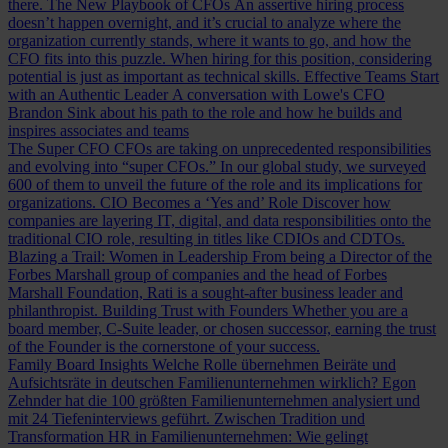
there.
The New Playbook of CFOs
An assertive hiring process
doesn’t happen overnight, and it’s crucial to analyze where the
organization currently stands, where it wants to go, and how the
CFO fits into this puzzle. When hiring for this position, considering
potential is just as important as technical skills.
Effective Teams Start
with an Authentic Leader
A conversation with Lowe's CFO
Brandon Sink about his path to the role and how he builds and
inspires associates and teams
The Super CFO
CFOs are taking on unprecedented responsibilities
and evolving into “super CFOs.” In our global study, we surveyed
600 of them to unveil the future of the role and its implications for
organizations.
CIO Becomes a ‘Yes and’ Role
Discover how
companies are layering IT, digital, and data responsibilities onto the
traditional CIO role, resulting in titles like CDIOs and CDTOs.
Blazing a Trail: Women in Leadership
From being a Director of the
Forbes Marshall group of companies and the head of Forbes
Marshall Foundation, Rati is a sought-after business leader and
philanthropist.
Building Trust with Founders
Whether you are a
board member, C-Suite leader, or chosen successor, earning the trust
of the Founder is the cornerstone of your success.
Family Board Insights
Welche Rolle übernehmen Beiräte und
Aufsichtsräte in deutschen Familienunternehmen wirklich? Egon
Zehnder hat die 100 größten Familienunternehmen analysiert und
mit 24 Tiefeninterviews geführt.
Zwischen Tradition und
Transformation
HR in Familienunternehmen: Wie gelingt