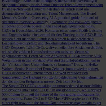
Beziehungen.
Künstliche Intelligenz, menschliche Beziehungen
Stephanie Conway ist als Senior Director Talent Development beim
Business-Netzwerk LinkedIn nah dran an Trends rund um
datengestütztes Recruiting und Talent Management.
The Board
Member's Guide to Overseeing AI
A practical guide for board of
directors to oversee AI strategy, governance, and risk—designed to
empower corporate boards in the age of intelligent technology.
CEOs in Deutschland 2026: Konturen eines neuen Profils
Leistung
und Ergebnisstärke, einst zentral für den Einstieg in die CEO-Rolle,
reichen nicht mehr aus. Stattdessen werden Risikobereitschaft,
Leadership-Kompetenz und Beziehungsfähigkeit bedeutsam.
The
CEO Response
1.235 CEOs weltweit teilen ihre Ansichten darüber,
wie sie die größten Herausforderungen meistern, denen sie
gegenüberstehen. Lesen Sie ihre Antworten.
CEO-Karrieren: Viele
Wege führen in den Vorstand
Was sind die Erfolgsfaktoren, um in
den Vorstand eines Unternehmens zu kommen? Das wird Heiko
Wolters, Senior Partner bei Egon Zehnder, immer wieder gefragt.
CEOs ostdeutscher Unternehmen
Die Welt verändert sich
grundlegend. Die Haltung von CEOs ostdeutscher Unternehmen zu
den disruptiven Ereignissen unserer Zeit lesen Sie hier.
The Super CFO
CFOs are taking on unprecedented responsibilities
and evolving into “super CFOs.” In our global study, we surveyed
600 of them to unveil the future of the role and its implications for
organizations.
From CFO to CEO
Most CFOs aspire to be CEOs—
either right now or in the future. But a few steps may remain to get