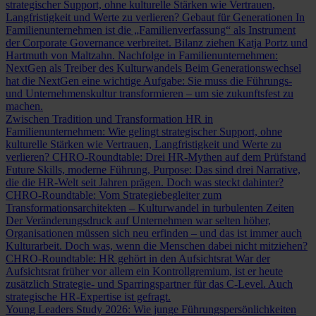
strategischer Support, ohne kulturelle Stärken wie Vertrauen,
Langfristigkeit und Werte zu verlieren?
Gebaut für Generationen
In
Familienunternehmen ist die „Familienverfassung“ als Instrument
der Corporate Governance verbreitet. Bilanz ziehen Katja Portz und
Hartmuth von Maltzahn.
Nachfolge in Familienunternehmen:
NextGen als Treiber des Kulturwandels
Beim Generationswechsel
hat die NextGen eine wichtige Aufgabe: Sie muss die Führungs-
und Unternehmenskultur transformieren – um sie zukunftsfest zu
machen.
Zwischen Tradition und Transformation
HR in
Familienunternehmen: Wie gelingt strategischer Support, ohne
kulturelle Stärken wie Vertrauen, Langfristigkeit und Werte zu
verlieren?
CHRO-Roundtable: Drei HR-Mythen auf dem Prüfstand
Future Skills, moderne Führung, Purpose: Das sind drei Narrative,
die die HR-Welt seit Jahren prägen. Doch was steckt dahinter?
CHRO-Roundtable: Vom Strategiebegleiter zum
Transformationsarchitekten – Kulturwandel in turbulenten Zeiten
Der Veränderungsdruck auf Unternehmen war selten höher,
Organisationen müssen sich neu erfinden – und das ist immer auch
Kulturarbeit. Doch was, wenn die Menschen dabei nicht mitziehen?
CHRO-Roundtable: HR gehört in den Aufsichtsrat
War der
Aufsichtsrat früher vor allem ein Kontrollgremium, ist er heute
zusätzlich Strategie- und Sparringspartner für das C-Level. Auch
strategische HR-Expertise ist gefragt.
Young Leaders Study 2026: Wie junge Führungspersönlichkeiten