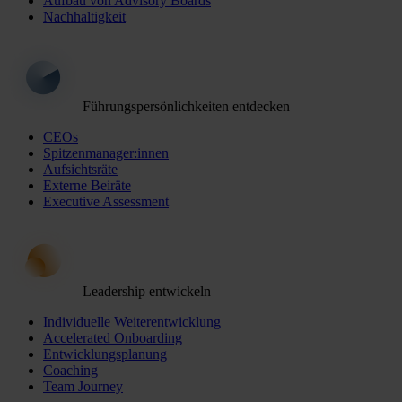
Aufbau von Advisory Boards
Nachhaltigkeit
Führungspersönlichkeiten entdecken
CEOs
Spitzenmanager:innen
Aufsichtsräte
Externe Beiräte
Executive Assessment
Leadership entwickeln
Individuelle Weiterentwicklung
Accelerated Onboarding
Entwicklungsplanung
Coaching
Team Journey