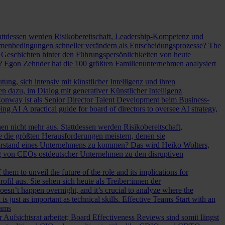
Stattdessen werden Risikobereitschaft, Leadership-Kompetenz und
Rahmenbedingungen schneller verändern als Entscheidungsprozesse?
The
Geschichten hinter den Führungspersönlichkeiten von heute
? Egon Zehnder hat die 100 größten Familienunternehmen analysiert
ung, sich intensiv mit künstlicher Intelligenz und ihren
en dazu, im Dialog mit generativer Künstlicher Intelligenz
onway ist als Senior Director Talent Development beim Business-
eing AI
A practical guide for board of directors to oversee AI strategy,
hen nicht mehr aus. Stattdessen werden Risikobereitschaft,
e die größten Herausforderungen meistern, denen sie
Vorstand eines Unternehmens zu kommen? Das wird Heiko Wolters,
ng von CEOs ostdeutscher Unternehmen zu den disruptiven
em to unveil the future of the role and its implications for
l aus. Sie sehen sich heute als Treiber:innen der
oesn’t happen overnight, and it’s crucial to analyze where the
s just as important as technical skills.
Effective Teams Start with an
eams
sichtsrat arbeitet; Board Effectiveness Reviews sind somit längst