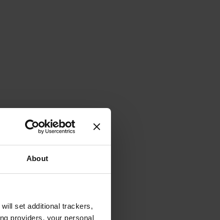
About
will set additional trackers,
ing providers, your personal