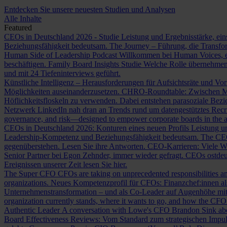
Entdecken Sie unsere neuesten Studien und Analysen
Alle Inhalte
Featured
CEOs in Deutschland 2026 - Studie
Leistung und Ergebnisstärke, ein
Beziehungsfähigkeit bedeutsam.
The Journey – Führung, die Transf
Human Side of Leadership Podcast
Willkommen bei Human Voices, ei
beschäftigen.
Family Board Insights Studie
Welche Rolle übernehmen
und mit 24 Tiefeninterviews geführt.
Künstliche Intelligenz – Herausforderungen für Aufsichtsräte und Vo
Möglichkeiten auseinanderzusetzen.
CHRO-Roundtable: Zwischen Me
Höflichkeitsfloskeln zu verwenden. Dabei entstehen parasoziale Bez
Netzwerk LinkedIn nah dran an Trends rund um datengestütztes Rec
governance, and risk—designed to empower corporate boards in the ag
CEOs in Deutschland 2026: Konturen eines neuen Profils
Leistung un
Leadership-Kompetenz und Beziehungsfähigkeit bedeutsam.
The CE
gegenüberstehen. Lesen Sie ihre Antworten.
CEO-Karrieren: Viele W
Senior Partner bei Egon Zehnder, immer wieder gefragt.
CEOs ostdeu
Ereignissen unserer Zeit lesen Sie hier.
The Super CFO
CFOs are taking on unprecedented responsibilities and
organizations.
Neues Kompetenzprofil für CFOs: Finanzchef:innen 
Unternehmenstransformation – und als Co-Leader auf Augenhöhe m
organization currently stands, where it wants to go, and how the CFO fit
Authentic Leader
A conversation with Lowe's CFO Brandon Sink about
Board Effectiveness Reviews: Vom Standard zum strategischen Impu