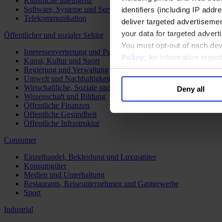
Künstliche Intelligenz
Software, Systeme und Services
identifiers (including IP add
Telekommunikation
deliver targeted advertisemen
your data for targeted advert
Öffentlicher und sozialer Sektor
You must opt-out of each dev
Interessenvertretung und Public Affairs
Policy
; for information rega
Kunst, Kultur und Sport
Regierung und Verwaltung
Umwelt und Nachhaltigkeit
Wirtschaftliche, Soziale und Humanitäre Entwicklung
Deny all
Wissenschaft und Bildung
Öffentliche Finanzen
Öffentliche Gesundheit
Öffentliche Infrastruktur
Consumer
Einzelhandel, Bekleidung und Luxusgüter
Konsumgüter
Medien und Unterhaltung
Restaurants, Reiseunternehmen und Gastgewerbe
Sport
Industrial