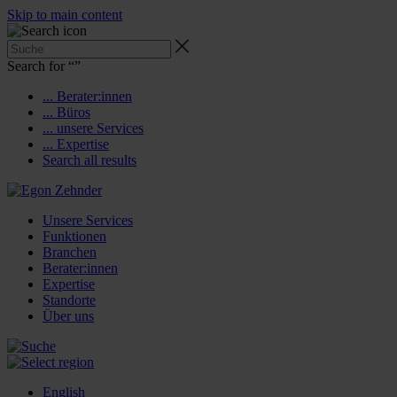
Skip to main content
Search for “
”
... Berater:innen
... Büros
... unsere Services
... Expertise
Search all results
Unsere Services
Funktionen
Branchen
Berater:innen
Expertise
Standorte
Über uns
English