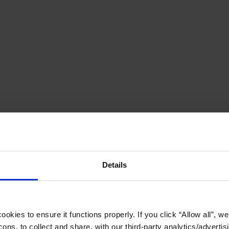
Details
okies to ensure it functions properly. If you click “Allow all”, we 
ons, to collect and share, with our third-party analytics/advertis