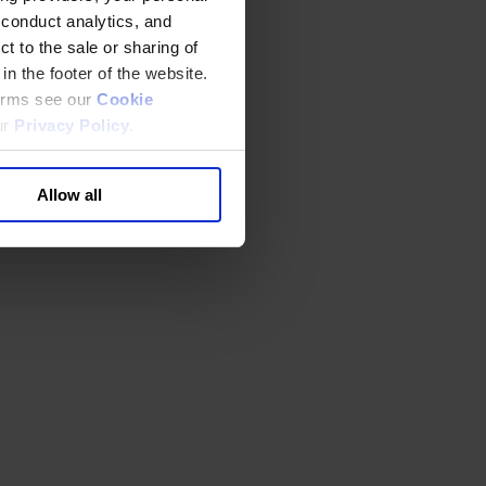
 conduct analytics, and
t to the sale or sharing of
in the footer of the website.
terms see our
Cookie
ur
Privacy Policy
.
Allow all