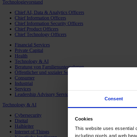
Technologievorstand
Chief AI, Data & Analytics Officers
Chief Information Officers
Chief Information Security Officers
Chief Product Officers
Chief Technology Officers
Financial Services
Private Capital
Health
Technology & AI
Beratung von Familienunternehmen
Öffentlicher und sozialer Sektor
Consumer
Industrial
Services
Leadership Advisory Services
Consent
Technology & AI
Cybersecurity
Cookies
Digital
Halbleiter
This website uses essential co
Internet of Things
including pixels and web beac