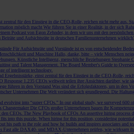
st zentral für den Einstieg in die CEO-Rolle, reichen nicht mehr aus. 
ormation möglich macht
Wie führen Sie in einer Realität, in der sich 
nem Podcast von Egon Zehnder, in dem wir uns mit den persönlichen 
 Beiräte und Aufsichtsräte in deutschen Familienunternehmen wirklich
rstände
Für Aufsichtsräte und Vorstände ist es von entscheidender Bedeut
nschlichkeit und Maschine
Hallo, danke, bitte – viele Menschen neig
iehungen.
Künstliche Intelligenz, menschliche Beziehungen
Stephanie C
ruiting und Talent Management.
The Board Member's Guide to Overse
e of intelligent technology.
d Ergebnisstärke, einst zentral für den Einstieg in die CEO-Rolle, reic
O Response
1.235 CEOs weltweit teilen ihre Ansichten darüber, wie si
ege führen in den Vorstand
Was sind die Erfolgsfaktoren, um in den 
tscher Unternehmen
Die Welt verändert sich grundlegend. Die Haltu
 evolving into “super CFOs.” In our global study, we surveyed 600 of th
als Changemaker
Die CFOs großer Unternehmen bauen ihr Kompetenzprofi
it den CEOs.
The New Playbook of CFOs
An assertive hiring process d
s into this puzzle. When hiring for this position, considering potential i
 his path to the role and how he builds and inspires associates and t
ls
Fast alle DAX40- und MDAX-Unternehmen prüfen, wie wirksam ihr Auf