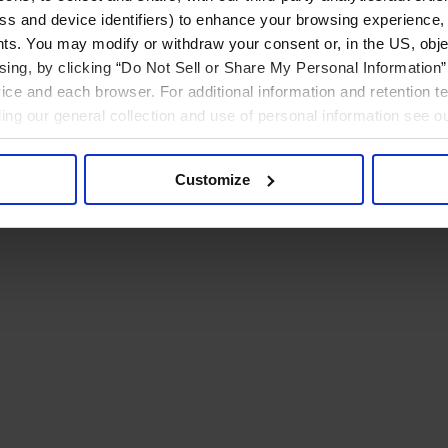
ress and device identifiers) to enhance your browsing experience,
ts. You may modify or withdraw your consent or, in the US, objec
ising, by clicking “Do Not Sell or Share My Personal Information” 
ice and each browser. For additional information and retention 
rding our general collection and use of personal information see o
Customize