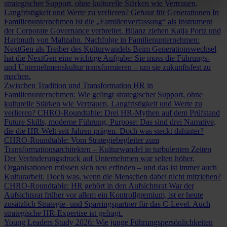
strategischer Support, ohne kulturelle Stärken wie Vertrauen,
Langfristigkeit und Werte zu verlieren?
Gebaut für Generationen
In
Familienunternehmen ist die „Familienverfassung“ als Instrument
der Corporate Governance verbreitet. Bilanz ziehen Katja Portz und
Hartmuth von Maltzahn.
Nachfolge in Familienunternehmen:
NextGen als Treiber des Kulturwandels
Beim Generationswechsel
hat die NextGen eine wichtige Aufgabe: Sie muss die Führungs-
und Unternehmenskultur transformieren – um sie zukunftsfest zu
machen.
Zwischen Tradition und Transformation
HR in
Familienunternehmen: Wie gelingt strategischer Support, ohne
kulturelle Stärken wie Vertrauen, Langfristigkeit und Werte zu
verlieren?
CHRO-Roundtable: Drei HR-Mythen auf dem Prüfstand
Future Skills, moderne Führung, Purpose: Das sind drei Narrative,
die die HR-Welt seit Jahren prägen. Doch was steckt dahinter?
CHRO-Roundtable: Vom Strategiebegleiter zum
Transformationsarchitekten – Kulturwandel in turbulenten Zeiten
Der Veränderungsdruck auf Unternehmen war selten höher,
Organisationen müssen sich neu erfinden – und das ist immer auch
Kulturarbeit. Doch was, wenn die Menschen dabei nicht mitziehen?
CHRO-Roundtable: HR gehört in den Aufsichtsrat
War der
Aufsichtsrat früher vor allem ein Kontrollgremium, ist er heute
zusätzlich Strategie- und Sparringspartner für das C-Level. Auch
strategische HR-Expertise ist gefragt.
Young Leaders Study 2026: Wie junge Führungspersönlichkeiten