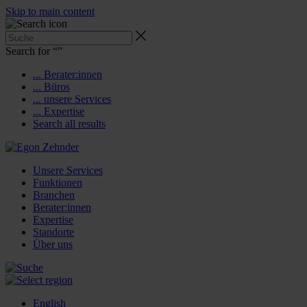
Skip to main content
Search for “
”
... Berater:innen
... Büros
... unsere Services
... Expertise
Search all results
Unsere Services
Funktionen
Branchen
Berater:innen
Expertise
Standorte
Über uns
English