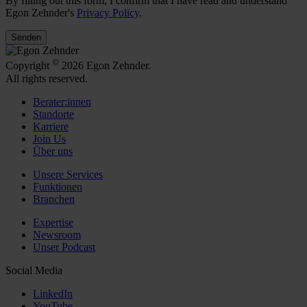
By filling out this form, I confirm that I have read and understand
Egon Zehnder's
Privacy Policy
.
Senden
©
Copyright
2026 Egon Zehnder.
All rights reserved.
Berater:innen
Standorte
Karriere
Join Us
Über uns
Unsere Services
Funktionen
Branchen
Expertise
Newsroom
Unser Podcast
Social Media
LinkedIn
YouTube