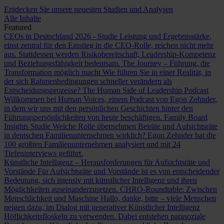
Entdecken Sie unsere neuesten Studien und Analysen
Alle Inhalte
Featured
CEOs in Deutschland 2026 - Studie
Leistung und Ergebnisstärke,
einst zentral für den Einstieg in die CEO-Rolle, reichen nicht mehr
aus. Stattdessen werden Risikobereitschaft, Leadership-Kompetenz
und Beziehungsfähigkeit bedeutsam.
The Journey – Führung, die
Transformation möglich macht
Wie führen Sie in einer Realität, in
der sich Rahmenbedingungen schneller verändern als
Entscheidungsprozesse?
The Human Side of Leadership Podcast
Willkommen bei Human Voices, einem Podcast von Egon Zehnder,
in dem wir uns mit den persönlichen Geschichten hinter den
Führungspersönlichkeiten von heute beschäftigen.
Family Board
Insights Studie
Welche Rolle übernehmen Beiräte und Aufsichtsräte
in deutschen Familienunternehmen wirklich? Egon Zehnder hat die
100 größten Familienunternehmen analysiert und mit 24
Tiefeninterviews geführt.
Künstliche Intelligenz – Herausforderungen für Aufsichtsräte und
Vorstände
Für Aufsichtsräte und Vorstände ist es von entscheidender
Bedeutung, sich intensiv mit künstlicher Intelligenz und ihren
Möglichkeiten auseinanderzusetzen.
CHRO-Roundtable: Zwischen
Menschlichkeit und Maschine
Hallo, danke, bitte – viele Menschen
neigen dazu, im Dialog mit generativer Künstlicher Intelligenz
Höflichkeitsfloskeln zu verwenden. Dabei entstehen parasoziale