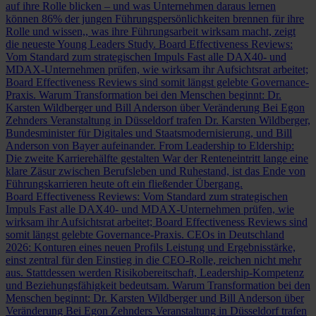
auf ihre Rolle blicken – und was Unternehmen daraus lernen
können
86% der jungen Führungspersönlichkeiten brennen für ihre
Rolle und wissen,, was ihre Führungsarbeit wirksam macht, zeigt
die neueste Young Leaders Study.
Board Effectiveness Reviews:
Vom Standard zum strategischen Impuls
Fast alle DAX40- und
MDAX-Unternehmen prüfen, wie wirksam ihr Aufsichtsrat arbeitet;
Board Effectiveness Reviews sind somit längst gelebte Governance-
Praxis.
Warum Transformation bei den Menschen beginnt: Dr.
Karsten Wildberger und Bill Anderson über Veränderung
Bei Egon
Zehnders Veranstaltung in Düsseldorf trafen Dr. Karsten Wildberger,
Bundesminister für Digitales und Staatsmodernisierung, und Bill
Anderson von Bayer aufeinander.
From Leadership to Eldership:
Die zweite Karrierehälfte gestalten
War der Renteneintritt lange eine
klare Zäsur zwischen Berufsleben und Ruhestand, ist das Ende von
Führungskarrieren heute oft ein fließender Übergang.
Board Effectiveness Reviews: Vom Standard zum strategischen
Impuls
Fast alle DAX40- und MDAX-Unternehmen prüfen, wie
wirksam ihr Aufsichtsrat arbeitet; Board Effectiveness Reviews sind
somit längst gelebte Governance-Praxis.
CEOs in Deutschland
2026: Konturen eines neuen Profils
Leistung und Ergebnisstärke,
einst zentral für den Einstieg in die CEO-Rolle, reichen nicht mehr
aus. Stattdessen werden Risikobereitschaft, Leadership-Kompetenz
und Beziehungsfähigkeit bedeutsam.
Warum Transformation bei den
Menschen beginnt: Dr. Karsten Wildberger und Bill Anderson über
Veränderung
Bei Egon Zehnders Veranstaltung in Düsseldorf trafen