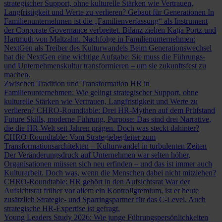
strategischer Support, ohne kulturelle Stärken wie Vertrauen,
Langfristigkeit und Werte zu verlieren?
Gebaut für Generationen
In
Familienunternehmen ist die „Familienverfassung“ als Instrument
der Corporate Governance verbreitet. Bilanz ziehen Katja Portz und
Hartmuth von Maltzahn.
Nachfolge in Familienunternehmen:
NextGen als Treiber des Kulturwandels
Beim Generationswechsel
hat die NextGen eine wichtige Aufgabe: Sie muss die Führungs-
und Unternehmenskultur transformieren – um sie zukunftsfest zu
machen.
Zwischen Tradition und Transformation
HR in
Familienunternehmen: Wie gelingt strategischer Support, ohne
kulturelle Stärken wie Vertrauen, Langfristigkeit und Werte zu
verlieren?
CHRO-Roundtable: Drei HR-Mythen auf dem Prüfstand
Future Skills, moderne Führung, Purpose: Das sind drei Narrative,
die die HR-Welt seit Jahren prägen. Doch was steckt dahinter?
CHRO-Roundtable: Vom Strategiebegleiter zum
Transformationsarchitekten – Kulturwandel in turbulenten Zeiten
Der Veränderungsdruck auf Unternehmen war selten höher,
Organisationen müssen sich neu erfinden – und das ist immer auch
Kulturarbeit. Doch was, wenn die Menschen dabei nicht mitziehen?
CHRO-Roundtable: HR gehört in den Aufsichtsrat
War der
Aufsichtsrat früher vor allem ein Kontrollgremium, ist er heute
zusätzlich Strategie- und Sparringspartner für das C-Level. Auch
strategische HR-Expertise ist gefragt.
Young Leaders Study 2026: Wie junge Führungspersönlichkeiten