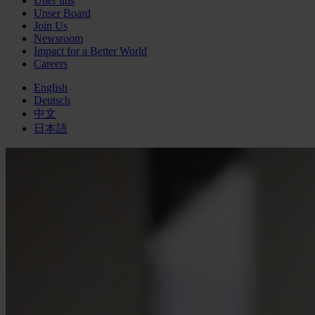
Über uns
Unser Board
Join Us
Newsroom
Impact for a Better World
Careers
English
Deutsch
中文
日本語