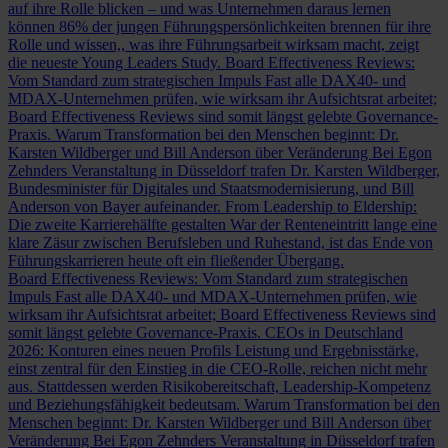
auf ihre Rolle blicken – und was Unternehmen daraus lernen
können
86% der jungen Führungspersönlichkeiten brennen für ihre
Rolle und wissen,, was ihre Führungsarbeit wirksam macht, zeigt
die neueste Young Leaders Study.
Board Effectiveness Reviews:
Vom Standard zum strategischen Impuls
Fast alle DAX40- und
MDAX-Unternehmen prüfen, wie wirksam ihr Aufsichtsrat arbeitet;
Board Effectiveness Reviews sind somit längst gelebte Governance-
Praxis.
Warum Transformation bei den Menschen beginnt: Dr.
Karsten Wildberger und Bill Anderson über Veränderung
Bei Egon
Zehnders Veranstaltung in Düsseldorf trafen Dr. Karsten Wildberger,
Bundesminister für Digitales und Staatsmodernisierung, und Bill
Anderson von Bayer aufeinander.
From Leadership to Eldership:
Die zweite Karrierehälfte gestalten
War der Renteneintritt lange eine
klare Zäsur zwischen Berufsleben und Ruhestand, ist das Ende von
Führungskarrieren heute oft ein fließender Übergang.
Board Effectiveness Reviews: Vom Standard zum strategischen
Impuls
Fast alle DAX40- und MDAX-Unternehmen prüfen, wie
wirksam ihr Aufsichtsrat arbeitet; Board Effectiveness Reviews sind
somit längst gelebte Governance-Praxis.
CEOs in Deutschland
2026: Konturen eines neuen Profils
Leistung und Ergebnisstärke,
einst zentral für den Einstieg in die CEO-Rolle, reichen nicht mehr
aus. Stattdessen werden Risikobereitschaft, Leadership-Kompetenz
und Beziehungsfähigkeit bedeutsam.
Warum Transformation bei den
Menschen beginnt: Dr. Karsten Wildberger und Bill Anderson über
Veränderung
Bei Egon Zehnders Veranstaltung in Düsseldorf trafen