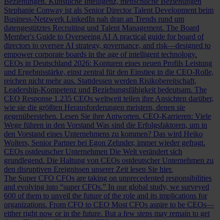
Beziehungen.
Künstliche Intelligenz, menschliche Beziehungen
Stephanie Conway ist als Senior Director Talent Development beim
Business-Netzwerk LinkedIn nah dran an Trends rund um
datengestütztes Recruiting und Talent Management.
The Board
Member's Guide to Overseeing AI
A practical guide for board of
directors to oversee AI strategy, governance, and risk—designed to
empower corporate boards in the age of intelligent technology.
CEOs in Deutschland 2026: Konturen eines neuen Profils
Leistung
und Ergebnisstärke, einst zentral für den Einstieg in die CEO-Rolle,
reichen nicht mehr aus. Stattdessen werden Risikobereitschaft,
Leadership-Kompetenz und Beziehungsfähigkeit bedeutsam.
The
CEO Response
1.235 CEOs weltweit teilen ihre Ansichten darüber,
wie sie die größten Herausforderungen meistern, denen sie
gegenüberstehen. Lesen Sie ihre Antworten.
CEO-Karrieren: Viele
Wege führen in den Vorstand
Was sind die Erfolgsfaktoren, um in
den Vorstand eines Unternehmens zu kommen? Das wird Heiko
Wolters, Senior Partner bei Egon Zehnder, immer wieder gefragt.
CEOs ostdeutscher Unternehmen
Die Welt verändert sich
grundlegend. Die Haltung von CEOs ostdeutscher Unternehmen zu
den disruptiven Ereignissen unserer Zeit lesen Sie hier.
The Super CFO
CFOs are taking on unprecedented responsibilities
and evolving into “super CFOs.” In our global study, we surveyed
600 of them to unveil the future of the role and its implications for
organizations.
From CFO to CEO
Most CFOs aspire to be CEOs—
either right now or in the future. But a few steps may remain to get