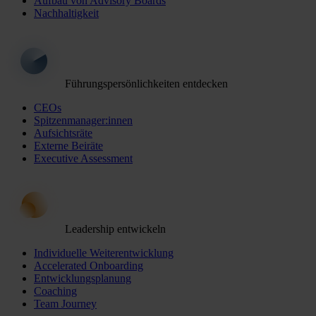
Aufbau von Advisory Boards
Nachhaltigkeit
Führungspersönlichkeiten entdecken
CEOs
Spitzenmanager:innen
Aufsichtsräte
Externe Beiräte
Executive Assessment
Leadership entwickeln
Individuelle Weiterentwicklung
Accelerated Onboarding
Entwicklungsplanung
Coaching
Team Journey