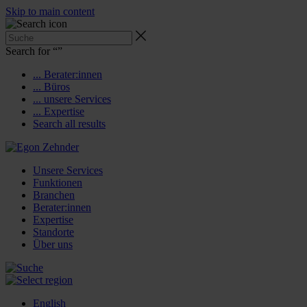
Skip to main content
Search for “
”
... Berater:innen
... Büros
... unsere Services
... Expertise
Search all results
Unsere Services
Funktionen
Branchen
Berater:innen
Expertise
Standorte
Über uns
English