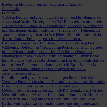
Entdecken Sie unsere neuesten Studien und Analysen
Alle Inhalte
Featured
CEOs in Deutschland 2026 - Studie
Leistung und Ergebnisstärke,
einst zentral für den Einstieg in die CEO-Rolle, reichen nicht mehr
aus. Stattdessen werden Risikobereitschaft, Leadership-Kompetenz
und Beziehungsfähigkeit bedeutsam.
The Journey – Führung, die
Transformation möglich macht
Wie führen Sie in einer Realität, in
der sich Rahmenbedingungen schneller verändern als
Entscheidungsprozesse?
The Human Side of Leadership Podcast
Willkommen bei Human Voices, einem Podcast von Egon Zehnder,
in dem wir uns mit den persönlichen Geschichten hinter den
Führungspersönlichkeiten von heute beschäftigen.
Family Board
Insights Studie
Welche Rolle übernehmen Beiräte und Aufsichtsräte
in deutschen Familienunternehmen wirklich? Egon Zehnder hat die
100 größten Familienunternehmen analysiert und mit 24
Tiefeninterviews geführt.
Künstliche Intelligenz – Herausforderungen für Aufsichtsräte und
Vorstände
Für Aufsichtsräte und Vorstände ist es von entscheidender
Bedeutung, sich intensiv mit künstlicher Intelligenz und ihren
Möglichkeiten auseinanderzusetzen.
CHRO-Roundtable: Zwischen
Menschlichkeit und Maschine
Hallo, danke, bitte – viele Menschen
neigen dazu, im Dialog mit generativer Künstlicher Intelligenz
Höflichkeitsfloskeln zu verwenden. Dabei entstehen parasoziale