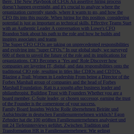
there.
The New Playbook of CFOs
An assertive hiring process
doesn’t happen overnight, and it’s crucial to analyze where the
organization currently stands, where it wants to go, and how the
CFO fits into this puzzle. When hiring for this position, considering
potential is just as important as technical skills.
Effective Teams Start
with an Authentic Leader
A conversation with Lowe's CFO
Brandon Sink about his path to the role and how he builds and
inspires associates and teams
The Super CFO
CFOs are taking on unprecedented responsibilities
and evolving into “super CFOs.” In our global study, we surveyed
600 of them to unveil the future of the role and its implications for
organizations.
CIO Becomes a ‘Yes and’ Role
Discover how
companies are layering IT, digital, and data responsibilities onto the
traditional CIO role, resulting in titles like CDIOs and CDTOs.
Blazing a Trail: Women in Leadership
From being a Director of the
Forbes Marshall group of companies and the head of Forbes
Marshall Foundation, Rati is a sought-after business leader and
philanthropist.
Building Trust with Founders
Whether you are a
board member, C-Suite leader, or chosen successor, earning the trust
of the Founder is the cornerstone of your success.
Family Board Insights
Welche Rolle übernehmen Beiräte und
Aufsichtsräte in deutschen Familienunternehmen wirklich? Egon
Zehnder hat die 100 größten Familienunternehmen analysiert und
mit 24 Tiefeninterviews geführt.
Zwischen Tradition und
Transformation
HR in Familienunternehmen: Wie gelingt