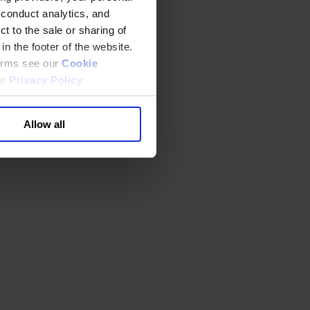
 conduct analytics, and
t to the sale or sharing of
in the footer of the website.
terms see our
Cookie
ur
Privacy Policy
.
Allow all