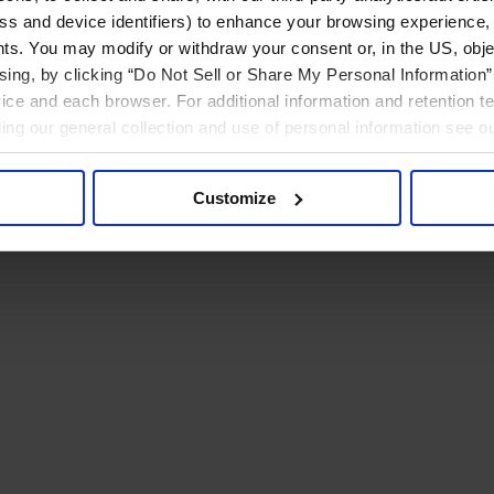
ress and device identifiers) to enhance your browsing experience,
ts. You may modify or withdraw your consent or, in the US, objec
ising, by clicking “Do Not Sell or Share My Personal Information” 
ice and each browser. For additional information and retention 
rding our general collection and use of personal information see o
Customize