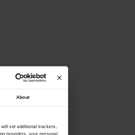
About
will set additional trackers,
ing providers, your personal