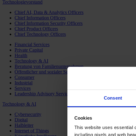
Technologievorstand
Chief AI, Data & Analytics Officers
Chief Information Officers
Chief Information Security Officers
Chief Product Officers
Chief Technology Officers
Financial Services
Private Capital
Health
Technology & AI
Beratung von Familienunternehmen
Öffentlicher und sozialer Sektor
Consumer
Industrial
Services
Leadership Advisory Services
Consent
Technology & AI
Cybersecurity
Cookies
Digital
Halbleiter
This website uses essential co
Internet of Things
including pixels and web beac