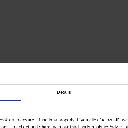
Details
okies to ensure it functions properly. If you click “Allow all”, we 
ons, to collect and share, with our third-party analytics/advertis