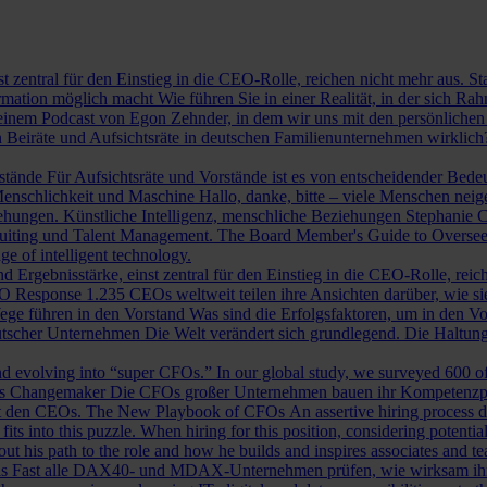
st zentral für den Einstieg in die CEO-Rolle, reichen nicht mehr aus. 
ormation möglich macht
Wie führen Sie in einer Realität, in der sich 
nem Podcast von Egon Zehnder, in dem wir uns mit den persönlichen 
 Beiräte und Aufsichtsräte in deutschen Familienunternehmen wirklich
rstände
Für Aufsichtsräte und Vorstände ist es von entscheidender Bedeut
nschlichkeit und Maschine
Hallo, danke, bitte – viele Menschen neig
iehungen.
Künstliche Intelligenz, menschliche Beziehungen
Stephanie C
ruiting und Talent Management.
The Board Member's Guide to Overse
e of intelligent technology.
d Ergebnisstärke, einst zentral für den Einstieg in die CEO-Rolle, reic
O Response
1.235 CEOs weltweit teilen ihre Ansichten darüber, wie si
ege führen in den Vorstand
Was sind die Erfolgsfaktoren, um in den 
tscher Unternehmen
Die Welt verändert sich grundlegend. Die Haltu
 evolving into “super CFOs.” In our global study, we surveyed 600 of th
als Changemaker
Die CFOs großer Unternehmen bauen ihr Kompetenzprofi
it den CEOs.
The New Playbook of CFOs
An assertive hiring process d
s into this puzzle. When hiring for this position, considering potential i
 his path to the role and how he builds and inspires associates and t
ls
Fast alle DAX40- und MDAX-Unternehmen prüfen, wie wirksam ihr Auf