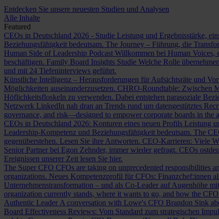
Entdecken Sie unsere neuesten Studien und Analysen
Alle Inhalte
Featured
CEOs in Deutschland 2026 - Studie
Leistung und Ergebnisstärke, ein
Beziehungsfähigkeit bedeutsam.
The Journey – Führung, die Transf
Human Side of Leadership Podcast
Willkommen bei Human Voices, ei
beschäftigen.
Family Board Insights Studie
Welche Rolle übernehmen
und mit 24 Tiefeninterviews geführt.
Künstliche Intelligenz – Herausforderungen für Aufsichtsräte und Vo
Möglichkeiten auseinanderzusetzen.
CHRO-Roundtable: Zwischen Me
Höflichkeitsfloskeln zu verwenden. Dabei entstehen parasoziale Bez
Netzwerk LinkedIn nah dran an Trends rund um datengestütztes Rec
governance, and risk—designed to empower corporate boards in the ag
CEOs in Deutschland 2026: Konturen eines neuen Profils
Leistung un
Leadership-Kompetenz und Beziehungsfähigkeit bedeutsam.
The CE
gegenüberstehen. Lesen Sie ihre Antworten.
CEO-Karrieren: Viele W
Senior Partner bei Egon Zehnder, immer wieder gefragt.
CEOs ostdeu
Ereignissen unserer Zeit lesen Sie hier.
The Super CFO
CFOs are taking on unprecedented responsibilities and
organizations.
Neues Kompetenzprofil für CFOs: Finanzchef:innen 
Unternehmenstransformation – und als Co-Leader auf Augenhöhe m
organization currently stands, where it wants to go, and how the CFO fit
Authentic Leader
A conversation with Lowe's CFO Brandon Sink about
Board Effectiveness Reviews: Vom Standard zum strategischen Impu