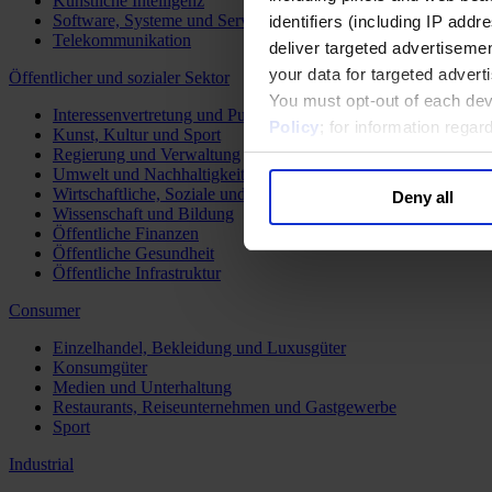
Künstliche Intelligenz
Software, Systeme und Services
identifiers (including IP add
Telekommunikation
deliver targeted advertisemen
your data for targeted advert
Öffentlicher und sozialer Sektor
You must opt-out of each dev
Interessenvertretung und Public Affairs
Policy
; for information rega
Kunst, Kultur und Sport
Regierung und Verwaltung
Umwelt und Nachhaltigkeit
Wirtschaftliche, Soziale und Humanitäre Entwicklung
Deny all
Wissenschaft und Bildung
Öffentliche Finanzen
Öffentliche Gesundheit
Öffentliche Infrastruktur
Consumer
Einzelhandel, Bekleidung und Luxusgüter
Konsumgüter
Medien und Unterhaltung
Restaurants, Reiseunternehmen und Gastgewerbe
Sport
Industrial