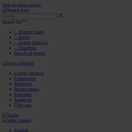
Skip to main content
Search for “
”
... Berater:innen
... Büros
... unsere Services
... Expertise
Search all results
Unsere Services
Funktionen
Branchen
Berater:innen
Expertise
Standorte
Über uns
English