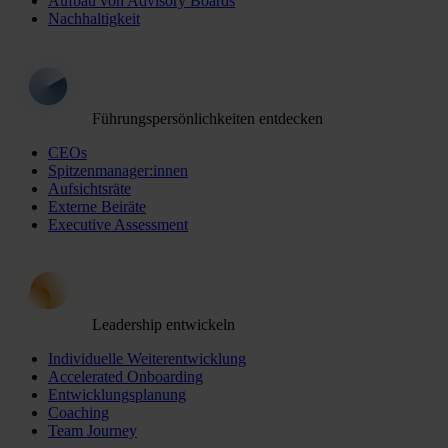
Aufbau von Advisory Boards
Nachhaltigkeit
Führungspersönlichkeiten entdecken
CEOs
Spitzenmanager:innen
Aufsichtsräte
Externe Beiräte
Executive Assessment
Leadership entwickeln
Individuelle Weiterentwicklung
Accelerated Onboarding
Entwicklungsplanung
Coaching
Team Journey