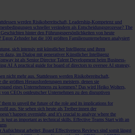
Stattdessen werden Risikobereitschaft, Leadership-Kompetenz und
Rahmenbedingungen schneller verändern als Entscheidungsprozesse?
The
Geschichten hinter den Führungspersönlichkeiten von heute
? Egon Zehnder hat die 100 größten Familienunternehmen analysiert
ung, sich intensiv mit künstlicher Intelligenz und ihren
en dazu, im Dialog mit generativer Künstlicher Intelligenz
onway ist als Senior Director Talent Development beim Business-
eing AI
A practical guide for board of directors to oversee AI strategy,
hen nicht mehr aus. Stattdessen werden Risikobereitschaft,
e die größten Herausforderungen meistern, denen sie
Vorstand eines Unternehmens zu kommen? Das wird Heiko Wolters,
ng von CEOs ostdeutscher Unternehmen zu den disruptiven
em to unveil the future of the role and its implications for
l aus. Sie sehen sich heute als Treiber:innen der
oesn’t happen overnight, and it’s crucial to analyze where the
s just as important as technical skills.
Effective Teams Start with an
eams
sichtsrat arbeitet; Board Effectiveness Reviews sind somit längst