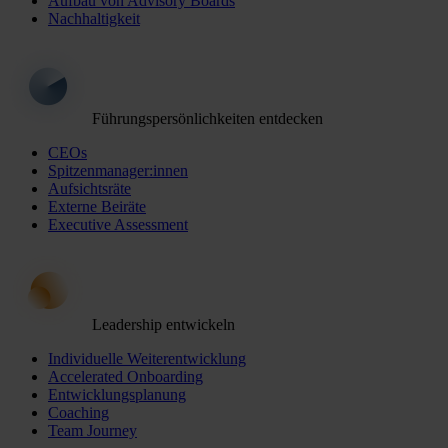
Aufbau von Advisory Boards
Nachhaltigkeit
Führungspersönlichkeiten entdecken
CEOs
Spitzenmanager:innen
Aufsichtsräte
Externe Beiräte
Executive Assessment
Leadership entwickeln
Individuelle Weiterentwicklung
Accelerated Onboarding
Entwicklungsplanung
Coaching
Team Journey