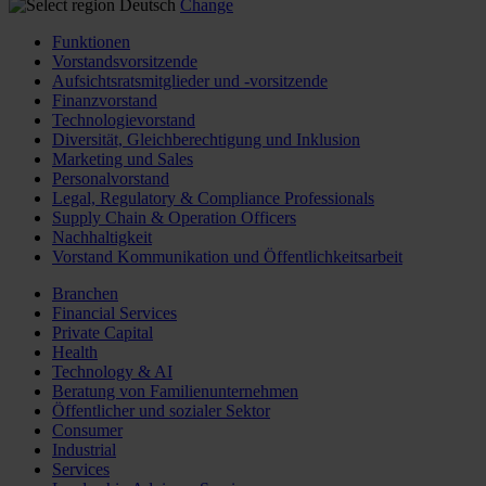
Deutsch
Change
Funktionen
Vorstandsvorsitzende
Aufsichtsratsmitglieder und -vorsitzende
Finanzvorstand
Technologievorstand
Diversität, Gleichberechtigung und Inklusion
Marketing und Sales
Personalvorstand
Legal, Regulatory & Compliance Professionals
Supply Chain & Operation Officers
Nachhaltigkeit
Vorstand Kommunikation und Öffentlichkeitsarbeit
Branchen
Financial Services
Private Capital
Health
Technology & AI
Beratung von Familienunternehmen
Öffentlicher und sozialer Sektor
Consumer
Industrial
Services