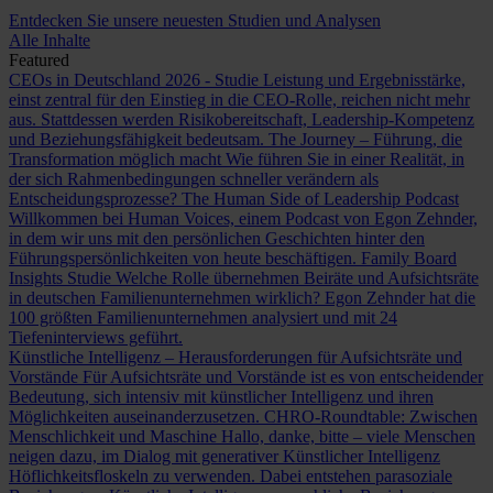
Entdecken Sie unsere neuesten Studien und Analysen
Alle Inhalte
Featured
CEOs in Deutschland 2026 - Studie
Leistung und Ergebnisstärke,
einst zentral für den Einstieg in die CEO-Rolle, reichen nicht mehr
aus. Stattdessen werden Risikobereitschaft, Leadership-Kompetenz
und Beziehungsfähigkeit bedeutsam.
The Journey – Führung, die
Transformation möglich macht
Wie führen Sie in einer Realität, in
der sich Rahmenbedingungen schneller verändern als
Entscheidungsprozesse?
The Human Side of Leadership Podcast
Willkommen bei Human Voices, einem Podcast von Egon Zehnder,
in dem wir uns mit den persönlichen Geschichten hinter den
Führungspersönlichkeiten von heute beschäftigen.
Family Board
Insights Studie
Welche Rolle übernehmen Beiräte und Aufsichtsräte
in deutschen Familienunternehmen wirklich? Egon Zehnder hat die
100 größten Familienunternehmen analysiert und mit 24
Tiefeninterviews geführt.
Künstliche Intelligenz – Herausforderungen für Aufsichtsräte und
Vorstände
Für Aufsichtsräte und Vorstände ist es von entscheidender
Bedeutung, sich intensiv mit künstlicher Intelligenz und ihren
Möglichkeiten auseinanderzusetzen.
CHRO-Roundtable: Zwischen
Menschlichkeit und Maschine
Hallo, danke, bitte – viele Menschen
neigen dazu, im Dialog mit generativer Künstlicher Intelligenz
Höflichkeitsfloskeln zu verwenden. Dabei entstehen parasoziale