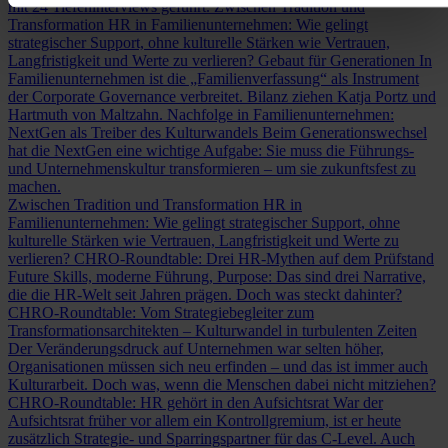
mit 24 Tiefeninterviews geführt.
Zwischen Tradition und
Transformation
HR in Familienunternehmen: Wie gelingt
strategischer Support, ohne kulturelle Stärken wie Vertrauen,
Langfristigkeit und Werte zu verlieren?
Gebaut für Generationen
In
Familienunternehmen ist die „Familienverfassung“ als Instrument
der Corporate Governance verbreitet. Bilanz ziehen Katja Portz und
Hartmuth von Maltzahn.
Nachfolge in Familienunternehmen:
NextGen als Treiber des Kulturwandels
Beim Generationswechsel
hat die NextGen eine wichtige Aufgabe: Sie muss die Führungs-
und Unternehmenskultur transformieren – um sie zukunftsfest zu
machen.
Zwischen Tradition und Transformation
HR in
Familienunternehmen: Wie gelingt strategischer Support, ohne
kulturelle Stärken wie Vertrauen, Langfristigkeit und Werte zu
verlieren?
CHRO-Roundtable: Drei HR-Mythen auf dem Prüfstand
Future Skills, moderne Führung, Purpose: Das sind drei Narrative,
die die HR-Welt seit Jahren prägen. Doch was steckt dahinter?
CHRO-Roundtable: Vom Strategiebegleiter zum
Transformationsarchitekten – Kulturwandel in turbulenten Zeiten
Der Veränderungsdruck auf Unternehmen war selten höher,
Organisationen müssen sich neu erfinden – und das ist immer auch
Kulturarbeit. Doch was, wenn die Menschen dabei nicht mitziehen?
CHRO-Roundtable: HR gehört in den Aufsichtsrat
War der
Aufsichtsrat früher vor allem ein Kontrollgremium, ist er heute
zusätzlich Strategie- und Sparringspartner für das C-Level. Auch