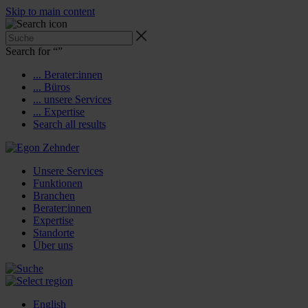
Skip to main content
Search for “
”
... Berater:innen
... Büros
... unsere Services
... Expertise
Search all results
Unsere Services
Funktionen
Branchen
Berater:innen
Expertise
Standorte
Über uns
English