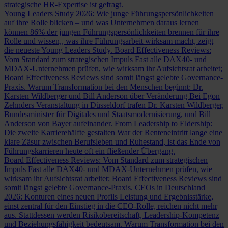
strategische HR-Expertise ist gefragt.
Young Leaders Study 2026: Wie junge Führungspersönlichkeiten
auf ihre Rolle blicken – und was Unternehmen daraus lernen
können
86% der jungen Führungspersönlichkeiten brennen für ihre
Rolle und wissen,, was ihre Führungsarbeit wirksam macht, zeigt
die neueste Young Leaders Study.
Board Effectiveness Reviews:
Vom Standard zum strategischen Impuls
Fast alle DAX40- und
MDAX-Unternehmen prüfen, wie wirksam ihr Aufsichtsrat arbeitet;
Board Effectiveness Reviews sind somit längst gelebte Governance-
Praxis.
Warum Transformation bei den Menschen beginnt: Dr.
Karsten Wildberger und Bill Anderson über Veränderung
Bei Egon
Zehnders Veranstaltung in Düsseldorf trafen Dr. Karsten Wildberger,
Bundesminister für Digitales und Staatsmodernisierung, und Bill
Anderson von Bayer aufeinander.
From Leadership to Eldership:
Die zweite Karrierehälfte gestalten
War der Renteneintritt lange eine
klare Zäsur zwischen Berufsleben und Ruhestand, ist das Ende von
Führungskarrieren heute oft ein fließender Übergang.
Board Effectiveness Reviews: Vom Standard zum strategischen
Impuls
Fast alle DAX40- und MDAX-Unternehmen prüfen, wie
wirksam ihr Aufsichtsrat arbeitet; Board Effectiveness Reviews sind
somit längst gelebte Governance-Praxis.
CEOs in Deutschland
2026: Konturen eines neuen Profils
Leistung und Ergebnisstärke,
einst zentral für den Einstieg in die CEO-Rolle, reichen nicht mehr
aus. Stattdessen werden Risikobereitschaft, Leadership-Kompetenz
und Beziehungsfähigkeit bedeutsam.
Warum Transformation bei den