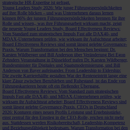
strategische HR-Expertise ist gefragt.
Young Leaders Study 2026: Wie junge Führungspersönlichkeiten
auf ihre Rolle blicken – und was Unternehmen daraus lernen
können
86% der jungen Führungspersönlichkeiten brennen für ihre
Rolle und wissen,, was ihre Führungsarbeit wirksam macht, zeigt
die neueste Young Leaders Study.
Board Effectiveness Reviews:
Vom Standard zum strategischen Impuls
Fast alle DAX40- und
MDAX-Unternehmen prüfen, wie wirksam ihr Aufsichtsrat arbeitet;
Board Effectiveness Reviews sind somit längst gelebte Governance-
Praxis.
Warum Transformation bei den Menschen beginnt: Dr.
Karsten Wildberger und Bill Anderson über Veränderung
Bei Egon
Zehnders Veranstaltung in Düsseldorf trafen Dr. Karsten Wildberger,
Bundesminister für Digitales und Staatsmodernisierung, und Bill
Anderson von Bayer aufeinander.
From Leadership to Eldership:
Die zweite Karrierehälfte gestalten
War der Renteneintritt lange eine
klare Zäsur zwischen Berufsleben und Ruhestand, ist das Ende von
Führungskarrieren heute oft ein fließender Übergang.
Board Effectiveness Reviews: Vom Standard zum strategischen
Impuls
Fast alle DAX40- und MDAX-Unternehmen prüfen, wie
wirksam ihr Aufsichtsrat arbeitet; Board Effectiveness Reviews sind
somit längst gelebte Governance-Praxis.
CEOs in Deutschland
2026: Konturen eines neuen Profils
Leistung und Ergebnisstärke,
einst zentral für den Einstieg in die CEO-Rolle, reichen nicht mehr
aus. Stattdessen werden Risikobereitschaft, Leadership-Kompetenz
und Beziehungsfähigkeit bedeutsam.
Warum Transformation bei den