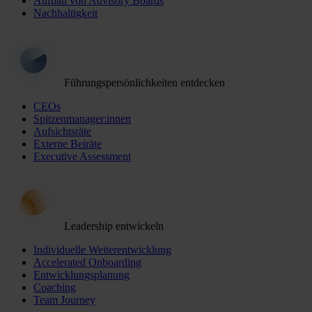
Aufbau von Advisory Boards
Nachhaltigkeit
Führungspersönlichkeiten entdecken
CEOs
Spitzenmanager:innen
Aufsichtsräte
Externe Beiräte
Executive Assessment
Leadership entwickeln
Individuelle Weiterentwicklung
Accelerated Onboarding
Entwicklungsplanung
Coaching
Team Journey