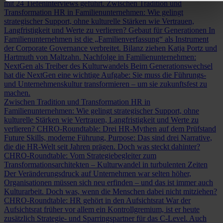
mit 24 Tiefeninterviews geführt.
Zwischen Tradition und
Transformation
HR in Familienunternehmen: Wie gelingt
strategischer Support, ohne kulturelle Stärken wie Vertrauen,
Langfristigkeit und Werte zu verlieren?
Gebaut für Generationen
In
Familienunternehmen ist die „Familienverfassung“ als Instrument
der Corporate Governance verbreitet. Bilanz ziehen Katja Portz und
Hartmuth von Maltzahn.
Nachfolge in Familienunternehmen:
NextGen als Treiber des Kulturwandels
Beim Generationswechsel
hat die NextGen eine wichtige Aufgabe: Sie muss die Führungs-
und Unternehmenskultur transformieren – um sie zukunftsfest zu
machen.
Zwischen Tradition und Transformation
HR in
Familienunternehmen: Wie gelingt strategischer Support, ohne
kulturelle Stärken wie Vertrauen, Langfristigkeit und Werte zu
verlieren?
CHRO-Roundtable: Drei HR-Mythen auf dem Prüfstand
Future Skills, moderne Führung, Purpose: Das sind drei Narrative,
die die HR-Welt seit Jahren prägen. Doch was steckt dahinter?
CHRO-Roundtable: Vom Strategiebegleiter zum
Transformationsarchitekten – Kulturwandel in turbulenten Zeiten
Der Veränderungsdruck auf Unternehmen war selten höher,
Organisationen müssen sich neu erfinden – und das ist immer auch
Kulturarbeit. Doch was, wenn die Menschen dabei nicht mitziehen?
CHRO-Roundtable: HR gehört in den Aufsichtsrat
War der
Aufsichtsrat früher vor allem ein Kontrollgremium, ist er heute
zusätzlich Strategie- und Sparringspartner für das C-Level. Auch