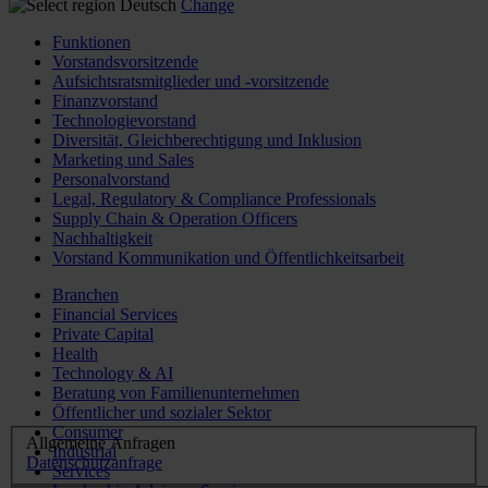
Deutsch
Change
Funktionen
Vorstandsvorsitzende
Aufsichtsratsmitglieder und -vorsitzende
Finanzvorstand
Technologievorstand
Diversität, Gleichberechtigung und Inklusion
Marketing und Sales
Personalvorstand
Legal, Regulatory & Compliance Professionals
Supply Chain & Operation Officers
Nachhaltigkeit
Vorstand Kommunikation und Öffentlichkeitsarbeit
Branchen
Financial Services
Private Capital
Health
Technology & AI
Beratung von Familienunternehmen
Öffentlicher und sozialer Sektor
Consumer
Allgemeine Anfragen
Industrial
Datenschutzanfrage
Services