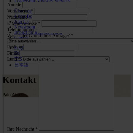
Leadership Advisory Services
Anrede
Vorname(n) *
Über uns
Unser Board
Nachname *
Join Us
E-Mail-Adresse *
Newsroom
Telefonnummer
Impact for a Better World
Was ist der Grund Ihrer Anfrage? *
Careers
Position
English
Firma
Deutsch
中文
Land *
日本語
Kontakt
Palo Alto
Ihre Nachricht *