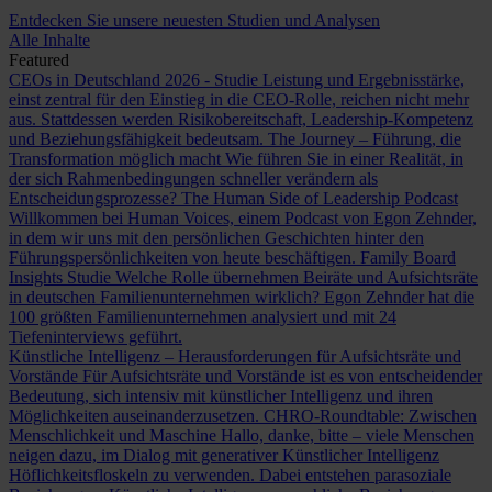
Entdecken Sie unsere neuesten Studien und Analysen
Alle Inhalte
Featured
CEOs in Deutschland 2026 - Studie
Leistung und Ergebnisstärke,
einst zentral für den Einstieg in die CEO-Rolle, reichen nicht mehr
aus. Stattdessen werden Risikobereitschaft, Leadership-Kompetenz
und Beziehungsfähigkeit bedeutsam.
The Journey – Führung, die
Transformation möglich macht
Wie führen Sie in einer Realität, in
der sich Rahmenbedingungen schneller verändern als
Entscheidungsprozesse?
The Human Side of Leadership Podcast
Willkommen bei Human Voices, einem Podcast von Egon Zehnder,
in dem wir uns mit den persönlichen Geschichten hinter den
Führungspersönlichkeiten von heute beschäftigen.
Family Board
Insights Studie
Welche Rolle übernehmen Beiräte und Aufsichtsräte
in deutschen Familienunternehmen wirklich? Egon Zehnder hat die
100 größten Familienunternehmen analysiert und mit 24
Tiefeninterviews geführt.
Künstliche Intelligenz – Herausforderungen für Aufsichtsräte und
Vorstände
Für Aufsichtsräte und Vorstände ist es von entscheidender
Bedeutung, sich intensiv mit künstlicher Intelligenz und ihren
Möglichkeiten auseinanderzusetzen.
CHRO-Roundtable: Zwischen
Menschlichkeit und Maschine
Hallo, danke, bitte – viele Menschen
neigen dazu, im Dialog mit generativer Künstlicher Intelligenz
Höflichkeitsfloskeln zu verwenden. Dabei entstehen parasoziale