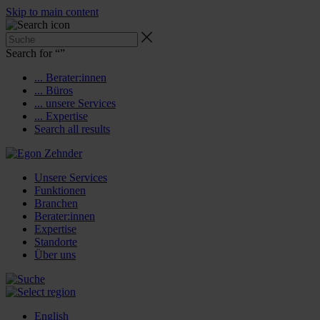
Skip to main content
Search for “
”
... Berater:innen
... Büros
... unsere Services
... Expertise
Search all results
Unsere Services
Funktionen
Branchen
Berater:innen
Expertise
Standorte
Über uns
English