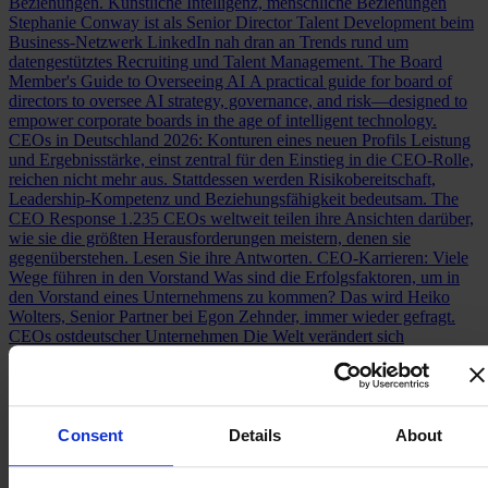
Beziehungen.
Künstliche Intelligenz, menschliche Beziehungen
Stephanie Conway ist als Senior Director Talent Development beim
Business-Netzwerk LinkedIn nah dran an Trends rund um
datengestütztes Recruiting und Talent Management.
The Board
Member's Guide to Overseeing AI
A practical guide for board of
directors to oversee AI strategy, governance, and risk—designed to
empower corporate boards in the age of intelligent technology.
CEOs in Deutschland 2026: Konturen eines neuen Profils
Leistung
und Ergebnisstärke, einst zentral für den Einstieg in die CEO-Rolle,
reichen nicht mehr aus. Stattdessen werden Risikobereitschaft,
Leadership-Kompetenz und Beziehungsfähigkeit bedeutsam.
The
CEO Response
1.235 CEOs weltweit teilen ihre Ansichten darüber,
wie sie die größten Herausforderungen meistern, denen sie
gegenüberstehen. Lesen Sie ihre Antworten.
CEO-Karrieren: Viele
Wege führen in den Vorstand
Was sind die Erfolgsfaktoren, um in
den Vorstand eines Unternehmens zu kommen? Das wird Heiko
Wolters, Senior Partner bei Egon Zehnder, immer wieder gefragt.
CEOs ostdeutscher Unternehmen
Die Welt verändert sich
grundlegend. Die Haltung von CEOs ostdeutscher Unternehmen zu
den disruptiven Ereignissen unserer Zeit lesen Sie hier.
The Super CFO
CFOs are taking on unprecedented responsibilities
and evolving into “super CFOs.” In our global study, we surveyed
600 of them to unveil the future of the role and its implications for
Consent
Details
About
organizations.
Neues Kompetenzprofil für CFOs: Finanzchef:innen
als Changemaker
Die CFOs großer Unternehmen bauen ihr