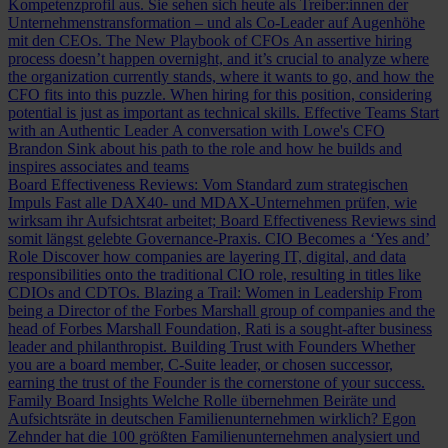
Kompetenzprofil aus. Sie sehen sich heute als Treiber:innen der
Unternehmenstransformation – und als Co-Leader auf Augenhöhe
mit den CEOs.
The New Playbook of CFOs
An assertive hiring
process doesn’t happen overnight, and it’s crucial to analyze where
the organization currently stands, where it wants to go, and how the
CFO fits into this puzzle. When hiring for this position, considering
potential is just as important as technical skills.
Effective Teams Start
with an Authentic Leader
A conversation with Lowe's CFO
Brandon Sink about his path to the role and how he builds and
inspires associates and teams
Board Effectiveness Reviews: Vom Standard zum strategischen
Impuls
Fast alle DAX40- und MDAX-Unternehmen prüfen, wie
wirksam ihr Aufsichtsrat arbeitet; Board Effectiveness Reviews sind
somit längst gelebte Governance-Praxis.
CIO Becomes a ‘Yes and’
Role
Discover how companies are layering IT, digital, and data
responsibilities onto the traditional CIO role, resulting in titles like
CDIOs and CDTOs.
Blazing a Trail: Women in Leadership
From
being a Director of the Forbes Marshall group of companies and the
head of Forbes Marshall Foundation, Rati is a sought-after business
leader and philanthropist.
Building Trust with Founders
Whether
you are a board member, C-Suite leader, or chosen successor,
earning the trust of the Founder is the cornerstone of your success.
Family Board Insights
Welche Rolle übernehmen Beiräte und
Aufsichtsräte in deutschen Familienunternehmen wirklich? Egon
Zehnder hat die 100 größten Familienunternehmen analysiert und