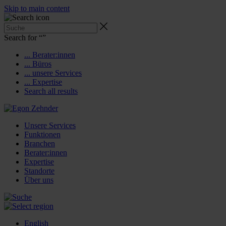
Skip to main content
Search for “
”
... Berater:innen
... Büros
... unsere Services
... Expertise
Search all results
Unsere Services
Funktionen
Branchen
Berater:innen
Expertise
Standorte
Über uns
English