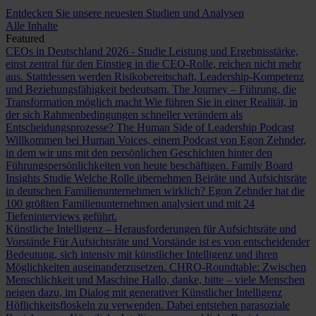
Entdecken Sie unsere neuesten Studien und Analysen
Alle Inhalte
Featured
CEOs in Deutschland 2026 - Studie
Leistung und Ergebnisstärke,
einst zentral für den Einstieg in die CEO-Rolle, reichen nicht mehr
aus. Stattdessen werden Risikobereitschaft, Leadership-Kompetenz
und Beziehungsfähigkeit bedeutsam.
The Journey – Führung, die
Transformation möglich macht
Wie führen Sie in einer Realität, in
der sich Rahmenbedingungen schneller verändern als
Entscheidungsprozesse?
The Human Side of Leadership Podcast
Willkommen bei Human Voices, einem Podcast von Egon Zehnder,
in dem wir uns mit den persönlichen Geschichten hinter den
Führungspersönlichkeiten von heute beschäftigen.
Family Board
Insights Studie
Welche Rolle übernehmen Beiräte und Aufsichtsräte
in deutschen Familienunternehmen wirklich? Egon Zehnder hat die
100 größten Familienunternehmen analysiert und mit 24
Tiefeninterviews geführt.
Künstliche Intelligenz – Herausforderungen für Aufsichtsräte und
Vorstände
Für Aufsichtsräte und Vorstände ist es von entscheidender
Bedeutung, sich intensiv mit künstlicher Intelligenz und ihren
Möglichkeiten auseinanderzusetzen.
CHRO-Roundtable: Zwischen
Menschlichkeit und Maschine
Hallo, danke, bitte – viele Menschen
neigen dazu, im Dialog mit generativer Künstlicher Intelligenz
Höflichkeitsfloskeln zu verwenden. Dabei entstehen parasoziale