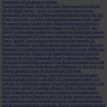
strategische HR-Expertise ist gefragt.
Young Leaders Study 2026: Wie junge Führungspersönlichkeiten
auf ihre Rolle blicken – und was Unternehmen daraus lernen
können
86% der jungen Führungspersönlichkeiten brennen für ihre
Rolle und wissen,, was ihre Führungsarbeit wirksam macht, zeigt
die neueste Young Leaders Study.
Board Effectiveness Reviews:
Vom Standard zum strategischen Impuls
Fast alle DAX40- und
MDAX-Unternehmen prüfen, wie wirksam ihr Aufsichtsrat arbeitet;
Board Effectiveness Reviews sind somit längst gelebte Governance-
Praxis.
Warum Transformation bei den Menschen beginnt: Dr.
Karsten Wildberger und Bill Anderson über Veränderung
Bei Egon
Zehnders Veranstaltung in Düsseldorf trafen Dr. Karsten Wildberger,
Bundesminister für Digitales und Staatsmodernisierung, und Bill
Anderson von Bayer aufeinander.
From Leadership to Eldership:
Die zweite Karrierehälfte gestalten
War der Renteneintritt lange eine
klare Zäsur zwischen Berufsleben und Ruhestand, ist das Ende von
Führungskarrieren heute oft ein fließender Übergang.
Board Effectiveness Reviews: Vom Standard zum strategischen
Impuls
Fast alle DAX40- und MDAX-Unternehmen prüfen, wie
wirksam ihr Aufsichtsrat arbeitet; Board Effectiveness Reviews sind
somit längst gelebte Governance-Praxis.
CEOs in Deutschland
2026: Konturen eines neuen Profils
Leistung und Ergebnisstärke,
einst zentral für den Einstieg in die CEO-Rolle, reichen nicht mehr
aus. Stattdessen werden Risikobereitschaft, Leadership-Kompetenz
und Beziehungsfähigkeit bedeutsam.
Warum Transformation bei den