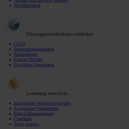
Aufbau von Advisory Boards
Nachhaltigkeit
Führungspersönlichkeiten entdecken
CEOs
Spitzenmanager:innen
Aufsichtsräte
Externe Beiräte
Executive Assessment
Leadership entwickeln
Individuelle Weiterentwicklung
Accelerated Onboarding
Entwicklungsplanung
Coaching
Team Journey