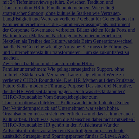
mit 24 Tiefeninterviews geführt.
Zwischen Tradition und
Transformation
HR in Familienunternehmen: Wie gelingt
strategischer Support, ohne kulturelle Stärken wie Vertrauen,
Langfristigkeit und Werte zu verlieren?
Gebaut für Generationen
In
Familienunternehmen ist die „Familienverfassung“ als Instrument
der Corporate Governance verbreitet. Bilanz ziehen Katja Portz und
Hartmuth von Maltzahn.
Nachfolge in Familienunternehmen:
NextGen als Treiber des Kulturwandels
Beim Generationswechsel
hat die NextGen eine wichtige Aufgabe: Sie muss die Führungs-
und Unternehmenskultur transformieren – um sie zukunftsfest zu
machen.
Zwischen Tradition und Transformation
HR in
Familienunternehmen: Wie gelingt strategischer Support, ohne
kulturelle Stärken wie Vertrauen, Langfristigkeit und Werte zu
verlieren?
CHRO-Roundtable: Drei HR-Mythen auf dem Prüfstand
Future Skills, moderne Führung, Purpose: Das sind drei Narrative,
die die HR-Welt seit Jahren prägen. Doch was steckt dahinter?
CHRO-Roundtable: Vom Strategiebegleiter zum
Transformationsarchitekten – Kulturwandel in turbulenten Zeiten
Der Veränderungsdruck auf Unternehmen war selten höher,
Organisationen müssen sich neu erfinden – und das ist immer auch
Kulturarbeit. Doch was, wenn die Menschen dabei nicht mitziehen?
CHRO-Roundtable: HR gehört in den Aufsichtsrat
War der
Aufsichtsrat früher vor allem ein Kontrollgremium, ist er heute
zusätzlich Strategie- und Sparringspartner für das C-Level. Auch