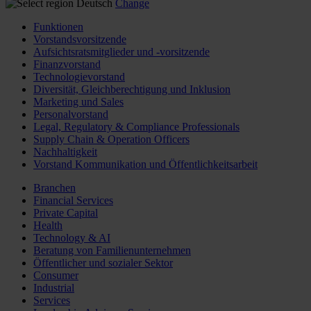
Deutsch
Change
Funktionen
Vorstandsvorsitzende
Aufsichtsratsmitglieder und -vorsitzende
Finanzvorstand
Technologievorstand
Diversität, Gleichberechtigung und Inklusion
Marketing und Sales
Personalvorstand
Legal, Regulatory & Compliance Professionals
Supply Chain & Operation Officers
Nachhaltigkeit
Vorstand Kommunikation und Öffentlichkeitsarbeit
Branchen
Financial Services
Private Capital
Health
Technology & AI
Beratung von Familienunternehmen
Öffentlicher und sozialer Sektor
Consumer
Industrial
Services