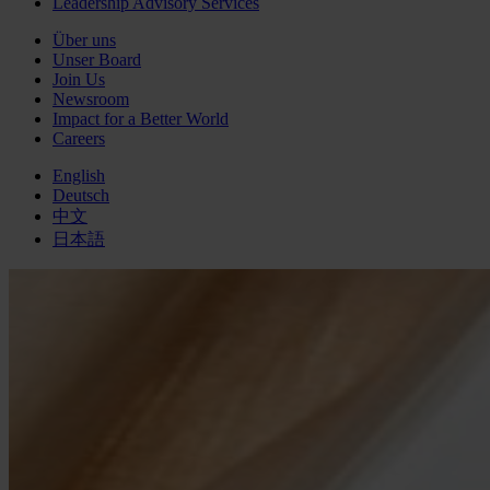
Leadership Advisory Services
Über uns
Unser Board
Join Us
Newsroom
Impact for a Better World
Careers
English
Deutsch
中文
日本語