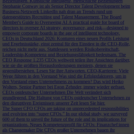
Beziehungen.
Künstliche Intelligenz, menschliche Beziehungen
Stephanie Conway ist als Senior Director Talent Development beim
Business-Netzwerk LinkedIn nah dran an Trends rund um
datengestütztes Recruiting und Talent Management.
The Board
Member's Guide to Overseeing AI
A practical guide for board of
directors to oversee AI strategy, governance, and risk—designed to
empower corporate boards in the age of intelligent technology.
CEOs in Deutschland 2026: Konturen eines neuen Profils
Leistung
und Ergebnisstärke, einst zentral für den Einstieg in die CEO-Rolle,
reichen nicht mehr aus. Stattdessen werden Risikobereitschaft,
Leadership-Kompetenz und Beziehungsfähigkeit bedeutsam.
The
CEO Response
1.235 CEOs weltweit teilen ihre Ansichten darüber,
wie sie die größten Herausforderungen meistern, denen sie
gegenüberstehen. Lesen Sie ihre Antworten.
CEO-Karrieren: Viele
Wege führen in den Vorstand
Was sind die Erfolgsfaktoren, um in
den Vorstand eines Unternehmens zu kommen? Das wird Heiko
Wolters, Senior Partner bei Egon Zehnder, immer wieder gefragt.
CEOs ostdeutscher Unternehmen
Die Welt verändert sich
grundlegend. Die Haltung von CEOs ostdeutscher Unternehmen zu
den disruptiven Ereignissen unserer Zeit lesen Sie hier.
The Super CFO
CFOs are taking on unprecedented responsibilities
and evolving into “super CFOs.” In our global study, we surveyed
600 of them to unveil the future of the role and its implications for
organizations.
Neues Kompetenzprofil für CFOs: Finanzchef:innen
als Changemaker
Die CFOs großer Unternehmen bauen ihr