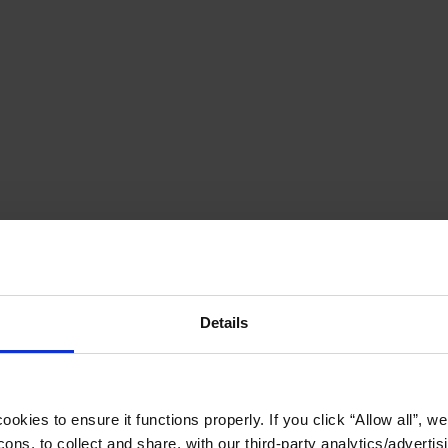
Details
okies to ensure it functions properly. If you click “Allow all”, we 
ons, to collect and share, with our third-party analytics/advertis