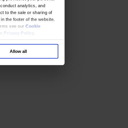
 conduct analytics, and
t to the sale or sharing of
in the footer of the website.
terms see our
Cookie
ur
Privacy Policy
.
Allow all