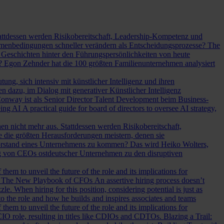
Stattdessen werden Risikobereitschaft, Leadership-Kompetenz und
Rahmenbedingungen schneller verändern als Entscheidungsprozesse?
The
Geschichten hinter den Führungspersönlichkeiten von heute
? Egon Zehnder hat die 100 größten Familienunternehmen analysiert
ung, sich intensiv mit künstlicher Intelligenz und ihren
en dazu, im Dialog mit generativer Künstlicher Intelligenz
onway ist als Senior Director Talent Development beim Business-
eing AI
A practical guide for board of directors to oversee AI strategy,
hen nicht mehr aus. Stattdessen werden Risikobereitschaft,
e die größten Herausforderungen meistern, denen sie
Vorstand eines Unternehmens zu kommen? Das wird Heiko Wolters,
ng von CEOs ostdeutscher Unternehmen zu den disruptiven
em to unveil the future of the role and its implications for
.
The New Playbook of CFOs
An assertive hiring process doesn’t
le. When hiring for this position, considering potential is just as
 the role and how he builds and inspires associates and teams
em to unveil the future of the role and its implications for
l CIO role, resulting in titles like CDIOs and CDTOs.
Blazing a Trail: