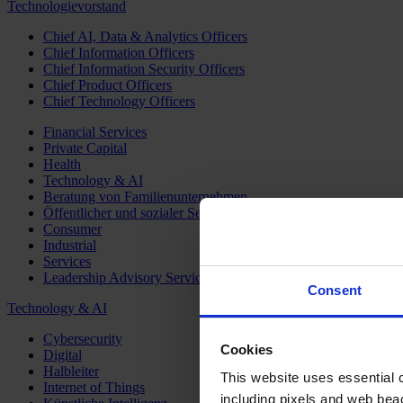
Technologievorstand
Chief AI, Data & Analytics Officers
Chief Information Officers
Chief Information Security Officers
Chief Product Officers
Chief Technology Officers
Financial Services
Private Capital
Health
Technology & AI
Beratung von Familienunternehmen
Öffentlicher und sozialer Sektor
Consumer
Industrial
Services
Leadership Advisory Services
Consent
Technology & AI
Cybersecurity
Cookies
Digital
Halbleiter
This website uses essential co
Internet of Things
including pixels and web beac