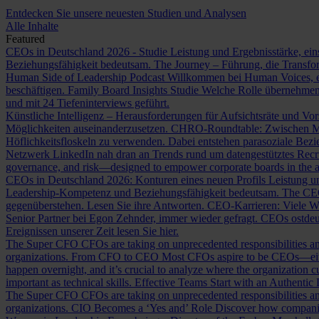
Entdecken Sie unsere neuesten Studien und Analysen
Alle Inhalte
Featured
CEOs in Deutschland 2026 - Studie
Leistung und Ergebnisstärke, ein
Beziehungsfähigkeit bedeutsam.
The Journey – Führung, die Transf
Human Side of Leadership Podcast
Willkommen bei Human Voices, ei
beschäftigen.
Family Board Insights Studie
Welche Rolle übernehmen
und mit 24 Tiefeninterviews geführt.
Künstliche Intelligenz – Herausforderungen für Aufsichtsräte und Vo
Möglichkeiten auseinanderzusetzen.
CHRO-Roundtable: Zwischen Me
Höflichkeitsfloskeln zu verwenden. Dabei entstehen parasoziale Bez
Netzwerk LinkedIn nah dran an Trends rund um datengestütztes Rec
governance, and risk—designed to empower corporate boards in the ag
CEOs in Deutschland 2026: Konturen eines neuen Profils
Leistung un
Leadership-Kompetenz und Beziehungsfähigkeit bedeutsam.
The CE
gegenüberstehen. Lesen Sie ihre Antworten.
CEO-Karrieren: Viele W
Senior Partner bei Egon Zehnder, immer wieder gefragt.
CEOs ostdeu
Ereignissen unserer Zeit lesen Sie hier.
The Super CFO
CFOs are taking on unprecedented responsibilities and
organizations.
From CFO to CEO
Most CFOs aspire to be CEOs—eithe
happen overnight, and it’s crucial to analyze where the organization cu
important as technical skills.
Effective Teams Start with an Authentic
The Super CFO
CFOs are taking on unprecedented responsibilities and
organizations.
CIO Becomes a ‘Yes and’ Role
Discover how companies 