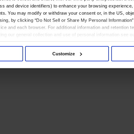
ress and device identifiers) to enhance your browsing experience,
ts. You may modify or withdraw your consent or, in the US, objec
ising, by clicking “Do Not Sell or Share My Personal Information” 
ice and each browser. For additional information and retention 
rding our general collection and use of personal information see o
Customize