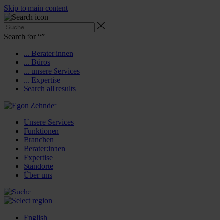
Skip to main content
Search for “
”
... Berater:innen
... Büros
... unsere Services
... Expertise
Search all results
Unsere Services
Funktionen
Branchen
Berater:innen
Expertise
Standorte
Über uns
English