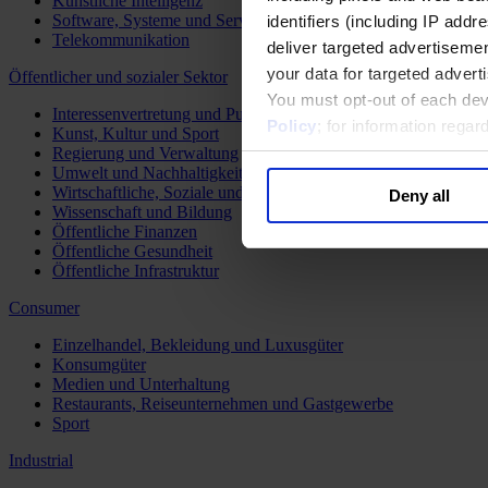
Künstliche Intelligenz
Software, Systeme und Services
identifiers (including IP add
Telekommunikation
deliver targeted advertisemen
your data for targeted advert
Öffentlicher und sozialer Sektor
You must opt-out of each dev
Interessenvertretung und Public Affairs
Policy
; for information rega
Kunst, Kultur und Sport
Regierung und Verwaltung
Umwelt und Nachhaltigkeit
Wirtschaftliche, Soziale und Humanitäre Entwicklung
Deny all
Wissenschaft und Bildung
Öffentliche Finanzen
Öffentliche Gesundheit
Öffentliche Infrastruktur
Consumer
Einzelhandel, Bekleidung und Luxusgüter
Konsumgüter
Medien und Unterhaltung
Restaurants, Reiseunternehmen und Gastgewerbe
Sport
Industrial