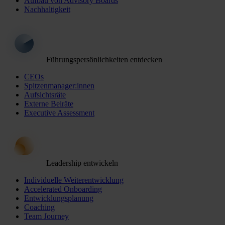
Aufbau von Advisory Boards
Nachhaltigkeit
Führungspersönlichkeiten entdecken
CEOs
Spitzenmanager:innen
Aufsichtsräte
Externe Beiräte
Executive Assessment
Leadership entwickeln
Individuelle Weiterentwicklung
Accelerated Onboarding
Entwicklungsplanung
Coaching
Team Journey