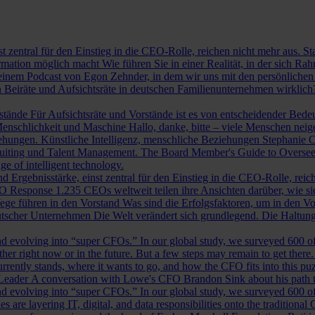
st zentral für den Einstieg in die CEO-Rolle, reichen nicht mehr aus. 
ormation möglich macht
Wie führen Sie in einer Realität, in der sich 
nem Podcast von Egon Zehnder, in dem wir uns mit den persönlichen 
 Beiräte und Aufsichtsräte in deutschen Familienunternehmen wirklich
rstände
Für Aufsichtsräte und Vorstände ist es von entscheidender Bedeut
nschlichkeit und Maschine
Hallo, danke, bitte – viele Menschen neig
iehungen.
Künstliche Intelligenz, menschliche Beziehungen
Stephanie C
ruiting und Talent Management.
The Board Member's Guide to Overse
e of intelligent technology.
d Ergebnisstärke, einst zentral für den Einstieg in die CEO-Rolle, reic
O Response
1.235 CEOs weltweit teilen ihre Ansichten darüber, wie si
ege führen in den Vorstand
Was sind die Erfolgsfaktoren, um in den 
tscher Unternehmen
Die Welt verändert sich grundlegend. Die Haltu
 evolving into “super CFOs.” In our global study, we surveyed 600 of th
r right now or in the future. But a few steps may remain to get there
rrently stands, where it wants to go, and how the CFO fits into this puzz
 Leader
A conversation with Lowe's CFO Brandon Sink about his path to
 evolving into “super CFOs.” In our global study, we surveyed 600 of th
are layering IT, digital, and data responsibilities onto the traditiona