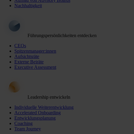
Aufbau von Advisory Boards
Nachhaltigkeit
Führungspersönlichkeiten entdecken
CEOs
Spitzenmanager:innen
Aufsichtsräte
Externe Beiräte
Executive Assessment
Leadership entwickeln
Individuelle Weiterentwicklung
Accelerated Onboarding
Entwicklungsplanung
Coaching
Team Journey