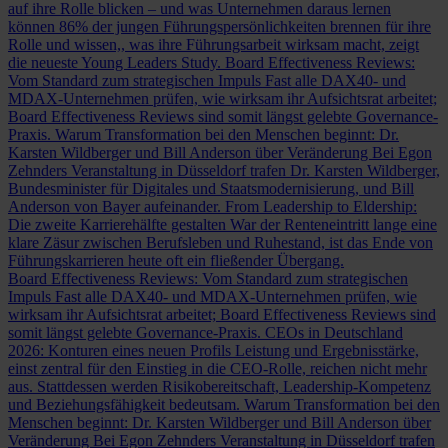
auf ihre Rolle blicken – und was Unternehmen daraus lernen
können
86% der jungen Führungspersönlichkeiten brennen für ihre
Rolle und wissen,, was ihre Führungsarbeit wirksam macht, zeigt
die neueste Young Leaders Study.
Board Effectiveness Reviews:
Vom Standard zum strategischen Impuls
Fast alle DAX40- und
MDAX-Unternehmen prüfen, wie wirksam ihr Aufsichtsrat arbeitet;
Board Effectiveness Reviews sind somit längst gelebte Governance-
Praxis.
Warum Transformation bei den Menschen beginnt: Dr.
Karsten Wildberger und Bill Anderson über Veränderung
Bei Egon
Zehnders Veranstaltung in Düsseldorf trafen Dr. Karsten Wildberger,
Bundesminister für Digitales und Staatsmodernisierung, und Bill
Anderson von Bayer aufeinander.
From Leadership to Eldership:
Die zweite Karrierehälfte gestalten
War der Renteneintritt lange eine
klare Zäsur zwischen Berufsleben und Ruhestand, ist das Ende von
Führungskarrieren heute oft ein fließender Übergang.
Board Effectiveness Reviews: Vom Standard zum strategischen
Impuls
Fast alle DAX40- und MDAX-Unternehmen prüfen, wie
wirksam ihr Aufsichtsrat arbeitet; Board Effectiveness Reviews sind
somit längst gelebte Governance-Praxis.
CEOs in Deutschland
2026: Konturen eines neuen Profils
Leistung und Ergebnisstärke,
einst zentral für den Einstieg in die CEO-Rolle, reichen nicht mehr
aus. Stattdessen werden Risikobereitschaft, Leadership-Kompetenz
und Beziehungsfähigkeit bedeutsam.
Warum Transformation bei den
Menschen beginnt: Dr. Karsten Wildberger und Bill Anderson über
Veränderung
Bei Egon Zehnders Veranstaltung in Düsseldorf trafen