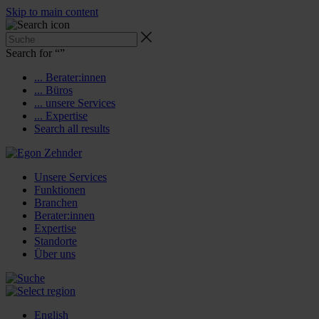
Skip to main content
Search for “
”
... Berater:innen
... Büros
... unsere Services
... Expertise
Search all results
Unsere Services
Funktionen
Branchen
Berater:innen
Expertise
Standorte
Über uns
English