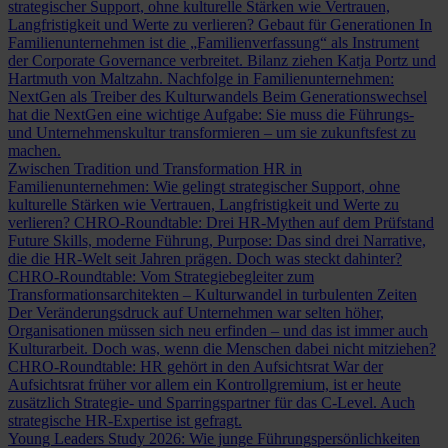
strategischer Support, ohne kulturelle Stärken wie Vertrauen,
Langfristigkeit und Werte zu verlieren?
Gebaut für Generationen
In
Familienunternehmen ist die „Familienverfassung“ als Instrument
der Corporate Governance verbreitet. Bilanz ziehen Katja Portz und
Hartmuth von Maltzahn.
Nachfolge in Familienunternehmen:
NextGen als Treiber des Kulturwandels
Beim Generationswechsel
hat die NextGen eine wichtige Aufgabe: Sie muss die Führungs-
und Unternehmenskultur transformieren – um sie zukunftsfest zu
machen.
Zwischen Tradition und Transformation
HR in
Familienunternehmen: Wie gelingt strategischer Support, ohne
kulturelle Stärken wie Vertrauen, Langfristigkeit und Werte zu
verlieren?
CHRO-Roundtable: Drei HR-Mythen auf dem Prüfstand
Future Skills, moderne Führung, Purpose: Das sind drei Narrative,
die die HR-Welt seit Jahren prägen. Doch was steckt dahinter?
CHRO-Roundtable: Vom Strategiebegleiter zum
Transformationsarchitekten – Kulturwandel in turbulenten Zeiten
Der Veränderungsdruck auf Unternehmen war selten höher,
Organisationen müssen sich neu erfinden – und das ist immer auch
Kulturarbeit. Doch was, wenn die Menschen dabei nicht mitziehen?
CHRO-Roundtable: HR gehört in den Aufsichtsrat
War der
Aufsichtsrat früher vor allem ein Kontrollgremium, ist er heute
zusätzlich Strategie- und Sparringspartner für das C-Level. Auch
strategische HR-Expertise ist gefragt.
Young Leaders Study 2026: Wie junge Führungspersönlichkeiten