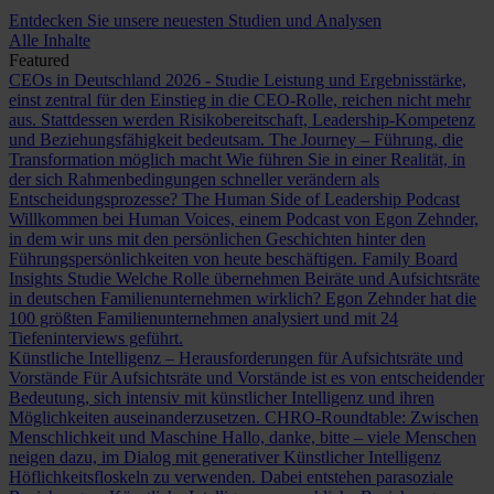
Entdecken Sie unsere neuesten Studien und Analysen
Alle Inhalte
Featured
CEOs in Deutschland 2026 - Studie
Leistung und Ergebnisstärke,
einst zentral für den Einstieg in die CEO-Rolle, reichen nicht mehr
aus. Stattdessen werden Risikobereitschaft, Leadership-Kompetenz
und Beziehungsfähigkeit bedeutsam.
The Journey – Führung, die
Transformation möglich macht
Wie führen Sie in einer Realität, in
der sich Rahmenbedingungen schneller verändern als
Entscheidungsprozesse?
The Human Side of Leadership Podcast
Willkommen bei Human Voices, einem Podcast von Egon Zehnder,
in dem wir uns mit den persönlichen Geschichten hinter den
Führungspersönlichkeiten von heute beschäftigen.
Family Board
Insights Studie
Welche Rolle übernehmen Beiräte und Aufsichtsräte
in deutschen Familienunternehmen wirklich? Egon Zehnder hat die
100 größten Familienunternehmen analysiert und mit 24
Tiefeninterviews geführt.
Künstliche Intelligenz – Herausforderungen für Aufsichtsräte und
Vorstände
Für Aufsichtsräte und Vorstände ist es von entscheidender
Bedeutung, sich intensiv mit künstlicher Intelligenz und ihren
Möglichkeiten auseinanderzusetzen.
CHRO-Roundtable: Zwischen
Menschlichkeit und Maschine
Hallo, danke, bitte – viele Menschen
neigen dazu, im Dialog mit generativer Künstlicher Intelligenz
Höflichkeitsfloskeln zu verwenden. Dabei entstehen parasoziale