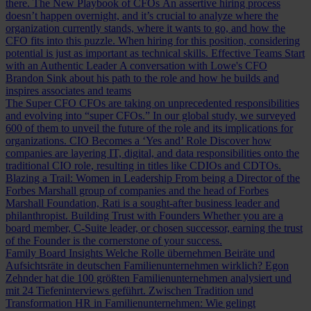
there.
The New Playbook of CFOs
An assertive hiring process
doesn’t happen overnight, and it’s crucial to analyze where the
organization currently stands, where it wants to go, and how the
CFO fits into this puzzle. When hiring for this position, considering
potential is just as important as technical skills.
Effective Teams Start
with an Authentic Leader
A conversation with Lowe's CFO
Brandon Sink about his path to the role and how he builds and
inspires associates and teams
The Super CFO
CFOs are taking on unprecedented responsibilities
and evolving into “super CFOs.” In our global study, we surveyed
600 of them to unveil the future of the role and its implications for
organizations.
CIO Becomes a ‘Yes and’ Role
Discover how
companies are layering IT, digital, and data responsibilities onto the
traditional CIO role, resulting in titles like CDIOs and CDTOs.
Blazing a Trail: Women in Leadership
From being a Director of the
Forbes Marshall group of companies and the head of Forbes
Marshall Foundation, Rati is a sought-after business leader and
philanthropist.
Building Trust with Founders
Whether you are a
board member, C-Suite leader, or chosen successor, earning the trust
of the Founder is the cornerstone of your success.
Family Board Insights
Welche Rolle übernehmen Beiräte und
Aufsichtsräte in deutschen Familienunternehmen wirklich? Egon
Zehnder hat die 100 größten Familienunternehmen analysiert und
mit 24 Tiefeninterviews geführt.
Zwischen Tradition und
Transformation
HR in Familienunternehmen: Wie gelingt