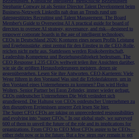
Beziehungen.
Künstliche Intelligenz, menschliche Beziehungen
Stephanie Conway ist als Senior Director Talent Development beim
Business-Netzwerk LinkedIn nah dran an Trends rund um
datengestütztes Recruiting und Talent Management.
The Board
Member's Guide to Overseeing AI
A practical guide for board of
directors to oversee AI strategy, governance, and risk—designed to
empower corporate boards in the age of intelligent technology.
CEOs in Deutschland 2026: Konturen eines neuen Profils
Leistung
und Ergebnisstärke, einst zentral für den Einstieg in die CEO-Rolle,
reichen nicht mehr aus. Stattdessen werden Risikobereitschaft,
Leadership-Kompetenz und Beziehungsfähigkeit bedeutsam.
The
CEO Response
1.235 CEOs weltweit teilen ihre Ansichten darüber,
wie sie die größten Herausforderungen meistern, denen sie
gegenüberstehen. Lesen Sie ihre Antworten.
CEO-Karrieren: Viele
Wege führen in den Vorstand
Was sind die Erfolgsfaktoren, um in
den Vorstand eines Unternehmens zu kommen? Das wird Heiko
Wolters, Senior Partner bei Egon Zehnder, immer wieder gefragt.
CEOs ostdeutscher Unternehmen
Die Welt verändert sich
grundlegend. Die Haltung von CEOs ostdeutscher Unternehmen zu
den disruptiven Ereignissen unserer Zeit lesen Sie hier.
The Super CFO
CFOs are taking on unprecedented responsibilities
and evolving into “super CFOs.” In our global study, we surveyed
600 of them to unveil the future of the role and its implications for
organizations.
From CFO to CEO
Most CFOs aspire to be CEOs—
either right now or in the future. But a few steps may remain to get