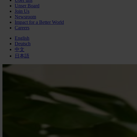
Über uns
Unser Board
Join Us
Newsroom
Impact for a Better World
Careers
English
Deutsch
中文
日本語