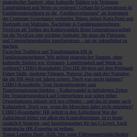
strategischer Support, ohne kulturelle Stärken wie Vertrauen,
Langfristigkeit und Werte zu verlieren?
Gebaut für Generationen
In
Familienunternehmen ist die „Familienverfassung“ als Instrument
der Corporate Governance verbreitet. Bilanz ziehen Katja Portz und
Hartmuth von Maltzahn.
Nachfolge in Familienunternehmen:
NextGen als Treiber des Kulturwandels
Beim Generationswechsel
hat die NextGen eine wichtige Aufgabe: Sie muss die Führungs-
und Unternehmenskultur transformieren – um sie zukunftsfest zu
machen.
Zwischen Tradition und Transformation
HR in
Familienunternehmen: Wie gelingt strategischer Support, ohne
kulturelle Stärken wie Vertrauen, Langfristigkeit und Werte zu
verlieren?
CHRO-Roundtable: Drei HR-Mythen auf dem Prüfstand
Future Skills, moderne Führung, Purpose: Das sind drei Narrative,
die die HR-Welt seit Jahren prägen. Doch was steckt dahinter?
CHRO-Roundtable: Vom Strategiebegleiter zum
Transformationsarchitekten – Kulturwandel in turbulenten Zeiten
Der Veränderungsdruck auf Unternehmen war selten höher,
Organisationen müssen sich neu erfinden – und das ist immer auch
Kulturarbeit. Doch was, wenn die Menschen dabei nicht mitziehen?
CHRO-Roundtable: HR gehört in den Aufsichtsrat
War der
Aufsichtsrat früher vor allem ein Kontrollgremium, ist er heute
zusätzlich Strategie- und Sparringspartner für das C-Level. Auch
strategische HR-Expertise ist gefragt.
Young Leaders Study 2026: Wie junge Führungspersönlichkeiten