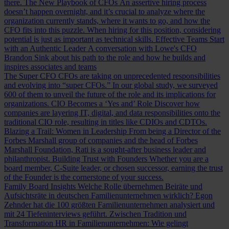
there.
The New Playbook of CFOs
An assertive hiring process
doesn’t happen overnight, and it’s crucial to analyze where the
organization currently stands, where it wants to go, and how the
CFO fits into this puzzle. When hiring for this position, considering
potential is just as important as technical skills.
Effective Teams Start
with an Authentic Leader
A conversation with Lowe's CFO
Brandon Sink about his path to the role and how he builds and
inspires associates and teams
The Super CFO
CFOs are taking on unprecedented responsibilities
and evolving into “super CFOs.” In our global study, we surveyed
600 of them to unveil the future of the role and its implications for
organizations.
CIO Becomes a ‘Yes and’ Role
Discover how
companies are layering IT, digital, and data responsibilities onto the
traditional CIO role, resulting in titles like CDIOs and CDTOs.
Blazing a Trail: Women in Leadership
From being a Director of the
Forbes Marshall group of companies and the head of Forbes
Marshall Foundation, Rati is a sought-after business leader and
philanthropist.
Building Trust with Founders
Whether you are a
board member, C-Suite leader, or chosen successor, earning the trust
of the Founder is the cornerstone of your success.
Family Board Insights
Welche Rolle übernehmen Beiräte und
Aufsichtsräte in deutschen Familienunternehmen wirklich? Egon
Zehnder hat die 100 größten Familienunternehmen analysiert und
mit 24 Tiefeninterviews geführt.
Zwischen Tradition und
Transformation
HR in Familienunternehmen: Wie gelingt