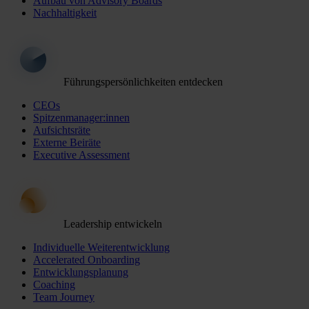
Aufbau von Advisory Boards
Nachhaltigkeit
Führungspersönlichkeiten entdecken
CEOs
Spitzenmanager:innen
Aufsichtsräte
Externe Beiräte
Executive Assessment
Leadership entwickeln
Individuelle Weiterentwicklung
Accelerated Onboarding
Entwicklungsplanung
Coaching
Team Journey