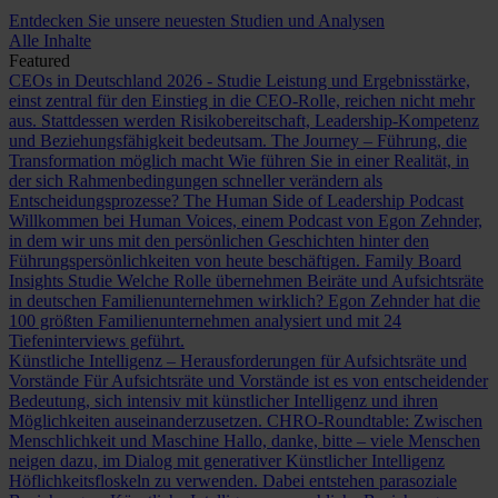
Entdecken Sie unsere neuesten Studien und Analysen
Alle Inhalte
Featured
CEOs in Deutschland 2026 - Studie
Leistung und Ergebnisstärke,
einst zentral für den Einstieg in die CEO-Rolle, reichen nicht mehr
aus. Stattdessen werden Risikobereitschaft, Leadership-Kompetenz
und Beziehungsfähigkeit bedeutsam.
The Journey – Führung, die
Transformation möglich macht
Wie führen Sie in einer Realität, in
der sich Rahmenbedingungen schneller verändern als
Entscheidungsprozesse?
The Human Side of Leadership Podcast
Willkommen bei Human Voices, einem Podcast von Egon Zehnder,
in dem wir uns mit den persönlichen Geschichten hinter den
Führungspersönlichkeiten von heute beschäftigen.
Family Board
Insights Studie
Welche Rolle übernehmen Beiräte und Aufsichtsräte
in deutschen Familienunternehmen wirklich? Egon Zehnder hat die
100 größten Familienunternehmen analysiert und mit 24
Tiefeninterviews geführt.
Künstliche Intelligenz – Herausforderungen für Aufsichtsräte und
Vorstände
Für Aufsichtsräte und Vorstände ist es von entscheidender
Bedeutung, sich intensiv mit künstlicher Intelligenz und ihren
Möglichkeiten auseinanderzusetzen.
CHRO-Roundtable: Zwischen
Menschlichkeit und Maschine
Hallo, danke, bitte – viele Menschen
neigen dazu, im Dialog mit generativer Künstlicher Intelligenz
Höflichkeitsfloskeln zu verwenden. Dabei entstehen parasoziale