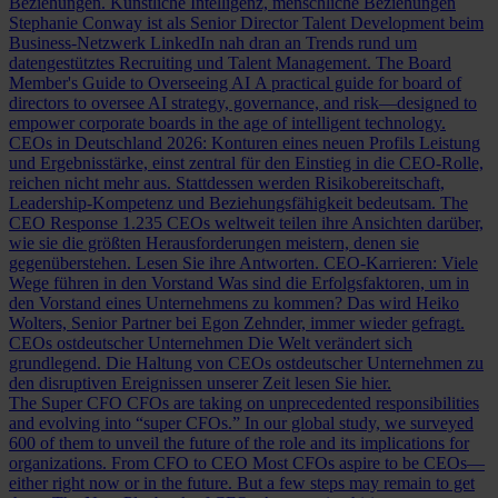
Beziehungen.
Künstliche Intelligenz, menschliche Beziehungen
Stephanie Conway ist als Senior Director Talent Development beim
Business-Netzwerk LinkedIn nah dran an Trends rund um
datengestütztes Recruiting und Talent Management.
The Board
Member's Guide to Overseeing AI
A practical guide for board of
directors to oversee AI strategy, governance, and risk—designed to
empower corporate boards in the age of intelligent technology.
CEOs in Deutschland 2026: Konturen eines neuen Profils
Leistung
und Ergebnisstärke, einst zentral für den Einstieg in die CEO-Rolle,
reichen nicht mehr aus. Stattdessen werden Risikobereitschaft,
Leadership-Kompetenz und Beziehungsfähigkeit bedeutsam.
The
CEO Response
1.235 CEOs weltweit teilen ihre Ansichten darüber,
wie sie die größten Herausforderungen meistern, denen sie
gegenüberstehen. Lesen Sie ihre Antworten.
CEO-Karrieren: Viele
Wege führen in den Vorstand
Was sind die Erfolgsfaktoren, um in
den Vorstand eines Unternehmens zu kommen? Das wird Heiko
Wolters, Senior Partner bei Egon Zehnder, immer wieder gefragt.
CEOs ostdeutscher Unternehmen
Die Welt verändert sich
grundlegend. Die Haltung von CEOs ostdeutscher Unternehmen zu
den disruptiven Ereignissen unserer Zeit lesen Sie hier.
The Super CFO
CFOs are taking on unprecedented responsibilities
and evolving into “super CFOs.” In our global study, we surveyed
600 of them to unveil the future of the role and its implications for
organizations.
From CFO to CEO
Most CFOs aspire to be CEOs—
either right now or in the future. But a few steps may remain to get