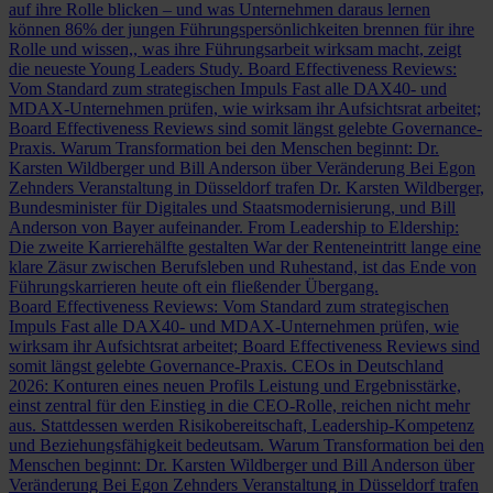
auf ihre Rolle blicken – und was Unternehmen daraus lernen
können
86% der jungen Führungspersönlichkeiten brennen für ihre
Rolle und wissen,, was ihre Führungsarbeit wirksam macht, zeigt
die neueste Young Leaders Study.
Board Effectiveness Reviews:
Vom Standard zum strategischen Impuls
Fast alle DAX40- und
MDAX-Unternehmen prüfen, wie wirksam ihr Aufsichtsrat arbeitet;
Board Effectiveness Reviews sind somit längst gelebte Governance-
Praxis.
Warum Transformation bei den Menschen beginnt: Dr.
Karsten Wildberger und Bill Anderson über Veränderung
Bei Egon
Zehnders Veranstaltung in Düsseldorf trafen Dr. Karsten Wildberger,
Bundesminister für Digitales und Staatsmodernisierung, und Bill
Anderson von Bayer aufeinander.
From Leadership to Eldership:
Die zweite Karrierehälfte gestalten
War der Renteneintritt lange eine
klare Zäsur zwischen Berufsleben und Ruhestand, ist das Ende von
Führungskarrieren heute oft ein fließender Übergang.
Board Effectiveness Reviews: Vom Standard zum strategischen
Impuls
Fast alle DAX40- und MDAX-Unternehmen prüfen, wie
wirksam ihr Aufsichtsrat arbeitet; Board Effectiveness Reviews sind
somit längst gelebte Governance-Praxis.
CEOs in Deutschland
2026: Konturen eines neuen Profils
Leistung und Ergebnisstärke,
einst zentral für den Einstieg in die CEO-Rolle, reichen nicht mehr
aus. Stattdessen werden Risikobereitschaft, Leadership-Kompetenz
und Beziehungsfähigkeit bedeutsam.
Warum Transformation bei den
Menschen beginnt: Dr. Karsten Wildberger und Bill Anderson über
Veränderung
Bei Egon Zehnders Veranstaltung in Düsseldorf trafen