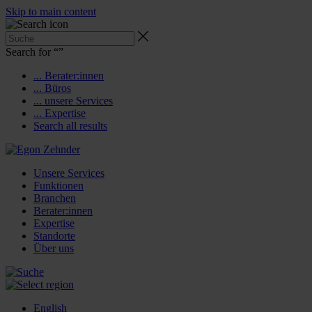
Skip to main content
Search for “
”
... Berater:innen
... Büros
... unsere Services
... Expertise
Search all results
Unsere Services
Funktionen
Branchen
Berater:innen
Expertise
Standorte
Über uns
English