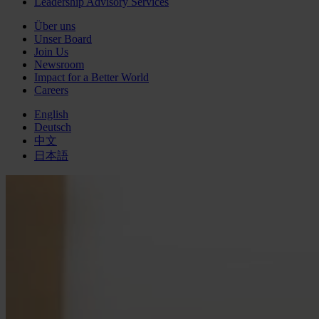
Leadership Advisory Services
Über uns
Unser Board
Join Us
Newsroom
Impact for a Better World
Careers
English
Deutsch
中文
日本語