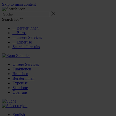
Skip to main content
Search for “
”
... Berater:innen
... Büros
... unsere Services
... Expertise
Search all results
Unsere Services
Funktionen
Branchen
Berater:innen
Expertise
Standorte
Über uns
English