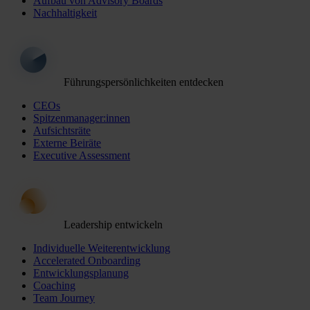
Aufbau von Advisory Boards
Nachhaltigkeit
Führungspersönlichkeiten entdecken
CEOs
Spitzenmanager:innen
Aufsichtsräte
Externe Beiräte
Executive Assessment
Leadership entwickeln
Individuelle Weiterentwicklung
Accelerated Onboarding
Entwicklungsplanung
Coaching
Team Journey