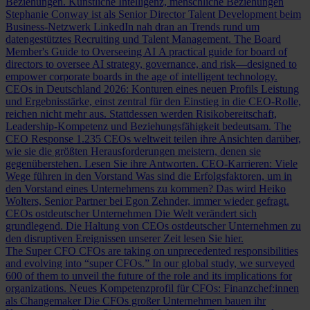
Beziehungen.
Künstliche Intelligenz, menschliche Beziehungen
Stephanie Conway ist als Senior Director Talent Development beim
Business-Netzwerk LinkedIn nah dran an Trends rund um
datengestütztes Recruiting und Talent Management.
The Board
Member's Guide to Overseeing AI
A practical guide for board of
directors to oversee AI strategy, governance, and risk—designed to
empower corporate boards in the age of intelligent technology.
CEOs in Deutschland 2026: Konturen eines neuen Profils
Leistung
und Ergebnisstärke, einst zentral für den Einstieg in die CEO-Rolle,
reichen nicht mehr aus. Stattdessen werden Risikobereitschaft,
Leadership-Kompetenz und Beziehungsfähigkeit bedeutsam.
The
CEO Response
1.235 CEOs weltweit teilen ihre Ansichten darüber,
wie sie die größten Herausforderungen meistern, denen sie
gegenüberstehen. Lesen Sie ihre Antworten.
CEO-Karrieren: Viele
Wege führen in den Vorstand
Was sind die Erfolgsfaktoren, um in
den Vorstand eines Unternehmens zu kommen? Das wird Heiko
Wolters, Senior Partner bei Egon Zehnder, immer wieder gefragt.
CEOs ostdeutscher Unternehmen
Die Welt verändert sich
grundlegend. Die Haltung von CEOs ostdeutscher Unternehmen zu
den disruptiven Ereignissen unserer Zeit lesen Sie hier.
The Super CFO
CFOs are taking on unprecedented responsibilities
and evolving into “super CFOs.” In our global study, we surveyed
600 of them to unveil the future of the role and its implications for
organizations.
Neues Kompetenzprofil für CFOs: Finanzchef:innen
als Changemaker
Die CFOs großer Unternehmen bauen ihr