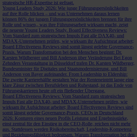
strategische HR-Expertise ist gefragt.
Young Leaders Study 2026: Wie junge Führungspersönlichkeiten
auf ihre Rolle blicken – und was Unternehmen daraus lernen
können
86% der jungen Führungspersönlichkeiten brennen für ihre
Rolle und wissen,, was ihre Führungsarbeit wirksam macht, zeigt
die neueste Young Leaders Study.
Board Effectiveness Reviews:
Vom Standard zum strategischen Impuls
Fast alle DAX40- und
MDAX-Unternehmen prüfen, wie wirksam ihr Aufsichtsrat arbeitet;
Board Effectiveness Reviews sind somit längst gelebte Governance-
Praxis.
Warum Transformation bei den Menschen beginnt: Dr.
Karsten Wildberger und Bill Anderson über Veränderung
Bei Egon
Zehnders Veranstaltung in Düsseldorf trafen Dr. Karsten Wildberger,
Bundesminister für Digitales und Staatsmodernisierung, und Bill
Anderson von Bayer aufeinander.
From Leadership to Eldership:
Die zweite Karrierehälfte gestalten
War der Renteneintritt lange eine
klare Zäsur zwischen Berufsleben und Ruhestand, ist das Ende von
Führungskarrieren heute oft ein fließender Übergang.
Board Effectiveness Reviews: Vom Standard zum strategischen
Impuls
Fast alle DAX40- und MDAX-Unternehmen prüfen, wie
wirksam ihr Aufsichtsrat arbeitet; Board Effectiveness Reviews sind
somit längst gelebte Governance-Praxis.
CEOs in Deutschland
2026: Konturen eines neuen Profils
Leistung und Ergebnisstärke,
einst zentral für den Einstieg in die CEO-Rolle, reichen nicht mehr
aus. Stattdessen werden Risikobereitschaft, Leadership-Kompetenz
und Beziehungsfähigkeit bedeutsam.
Warum Transformation bei den