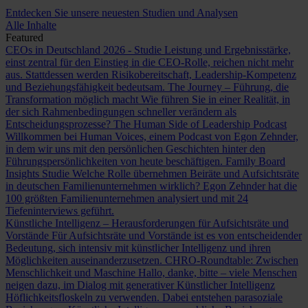
Entdecken Sie unsere neuesten Studien und Analysen
Alle Inhalte
Featured
CEOs in Deutschland 2026 - Studie
Leistung und Ergebnisstärke,
einst zentral für den Einstieg in die CEO-Rolle, reichen nicht mehr
aus. Stattdessen werden Risikobereitschaft, Leadership-Kompetenz
und Beziehungsfähigkeit bedeutsam.
The Journey – Führung, die
Transformation möglich macht
Wie führen Sie in einer Realität, in
der sich Rahmenbedingungen schneller verändern als
Entscheidungsprozesse?
The Human Side of Leadership Podcast
Willkommen bei Human Voices, einem Podcast von Egon Zehnder,
in dem wir uns mit den persönlichen Geschichten hinter den
Führungspersönlichkeiten von heute beschäftigen.
Family Board
Insights Studie
Welche Rolle übernehmen Beiräte und Aufsichtsräte
in deutschen Familienunternehmen wirklich? Egon Zehnder hat die
100 größten Familienunternehmen analysiert und mit 24
Tiefeninterviews geführt.
Künstliche Intelligenz – Herausforderungen für Aufsichtsräte und
Vorstände
Für Aufsichtsräte und Vorstände ist es von entscheidender
Bedeutung, sich intensiv mit künstlicher Intelligenz und ihren
Möglichkeiten auseinanderzusetzen.
CHRO-Roundtable: Zwischen
Menschlichkeit und Maschine
Hallo, danke, bitte – viele Menschen
neigen dazu, im Dialog mit generativer Künstlicher Intelligenz
Höflichkeitsfloskeln zu verwenden. Dabei entstehen parasoziale