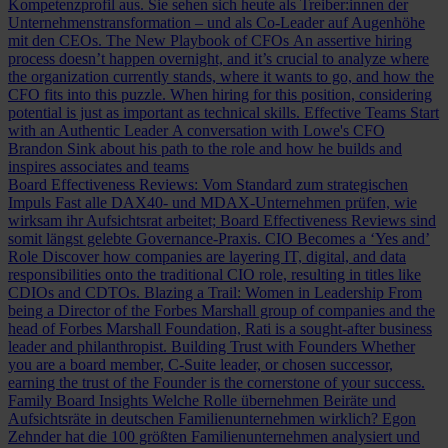
Kompetenzprofil aus. Sie sehen sich heute als Treiber:innen der
Unternehmenstransformation – und als Co-Leader auf Augenhöhe
mit den CEOs.
The New Playbook of CFOs
An assertive hiring
process doesn’t happen overnight, and it’s crucial to analyze where
the organization currently stands, where it wants to go, and how the
CFO fits into this puzzle. When hiring for this position, considering
potential is just as important as technical skills.
Effective Teams Start
with an Authentic Leader
A conversation with Lowe's CFO
Brandon Sink about his path to the role and how he builds and
inspires associates and teams
Board Effectiveness Reviews: Vom Standard zum strategischen
Impuls
Fast alle DAX40- und MDAX-Unternehmen prüfen, wie
wirksam ihr Aufsichtsrat arbeitet; Board Effectiveness Reviews sind
somit längst gelebte Governance-Praxis.
CIO Becomes a ‘Yes and’
Role
Discover how companies are layering IT, digital, and data
responsibilities onto the traditional CIO role, resulting in titles like
CDIOs and CDTOs.
Blazing a Trail: Women in Leadership
From
being a Director of the Forbes Marshall group of companies and the
head of Forbes Marshall Foundation, Rati is a sought-after business
leader and philanthropist.
Building Trust with Founders
Whether
you are a board member, C-Suite leader, or chosen successor,
earning the trust of the Founder is the cornerstone of your success.
Family Board Insights
Welche Rolle übernehmen Beiräte und
Aufsichtsräte in deutschen Familienunternehmen wirklich? Egon
Zehnder hat die 100 größten Familienunternehmen analysiert und