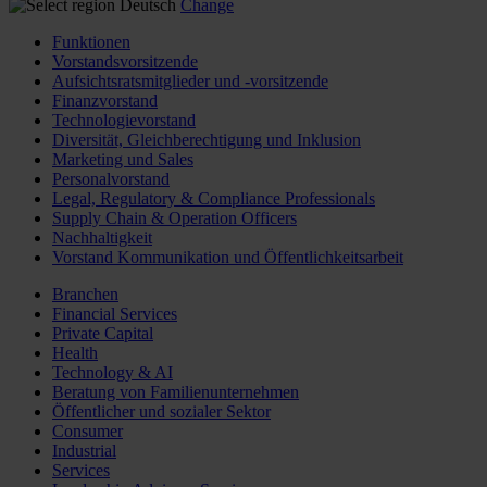
Deutsch
Change
Funktionen
Vorstandsvorsitzende
Aufsichtsratsmitglieder und -vorsitzende
Finanzvorstand
Technologievorstand
Diversität, Gleichberechtigung und Inklusion
Marketing und Sales
Personalvorstand
Legal, Regulatory & Compliance Professionals
Supply Chain & Operation Officers
Nachhaltigkeit
Vorstand Kommunikation und Öffentlichkeitsarbeit
Branchen
Financial Services
Private Capital
Health
Technology & AI
Beratung von Familienunternehmen
Öffentlicher und sozialer Sektor
Consumer
Industrial
Services