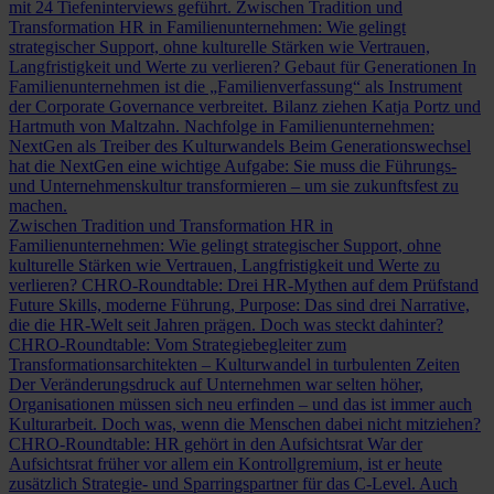
mit 24 Tiefeninterviews geführt.
Zwischen Tradition und
Transformation
HR in Familienunternehmen: Wie gelingt
strategischer Support, ohne kulturelle Stärken wie Vertrauen,
Langfristigkeit und Werte zu verlieren?
Gebaut für Generationen
In
Familienunternehmen ist die „Familienverfassung“ als Instrument
der Corporate Governance verbreitet. Bilanz ziehen Katja Portz und
Hartmuth von Maltzahn.
Nachfolge in Familienunternehmen:
NextGen als Treiber des Kulturwandels
Beim Generationswechsel
hat die NextGen eine wichtige Aufgabe: Sie muss die Führungs-
und Unternehmenskultur transformieren – um sie zukunftsfest zu
machen.
Zwischen Tradition und Transformation
HR in
Familienunternehmen: Wie gelingt strategischer Support, ohne
kulturelle Stärken wie Vertrauen, Langfristigkeit und Werte zu
verlieren?
CHRO-Roundtable: Drei HR-Mythen auf dem Prüfstand
Future Skills, moderne Führung, Purpose: Das sind drei Narrative,
die die HR-Welt seit Jahren prägen. Doch was steckt dahinter?
CHRO-Roundtable: Vom Strategiebegleiter zum
Transformationsarchitekten – Kulturwandel in turbulenten Zeiten
Der Veränderungsdruck auf Unternehmen war selten höher,
Organisationen müssen sich neu erfinden – und das ist immer auch
Kulturarbeit. Doch was, wenn die Menschen dabei nicht mitziehen?
CHRO-Roundtable: HR gehört in den Aufsichtsrat
War der
Aufsichtsrat früher vor allem ein Kontrollgremium, ist er heute
zusätzlich Strategie- und Sparringspartner für das C-Level. Auch