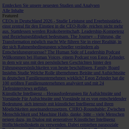
Entdecken Sie unsere neuesten Studien und Analysen
Alle Inhalte
Featured
CEOs in Deutschland 2026 - Studie
Leistung und Ergebnisstärke,
einst zentral für den Einstieg in die CEO-Rolle, reichen nicht mehr
aus. Stattdessen werden Risikobereitschaft, Leadership-Kompetenz
und Beziehungsfähigkeit bedeutsam.
The Journey – Führung, die
Transformation möglich macht
Wie führen Sie in einer Realität, in
der sich Rahmenbedingungen schneller verändern als
Entscheidungsprozesse?
The Human Side of Leadership Podcast
Willkommen bei Human Voices, einem Podcast von Egon Zehnder,
in dem wir uns mit den persönlichen Geschichten hinter den
Führungspersönlichkeiten von heute beschäftigen.
Family Board
Insights Studie
Welche Rolle übernehmen Beiräte und Aufsichtsräte
in deutschen Familienunternehmen wirklich? Egon Zehnder hat die
100 größten Familienunternehmen analysiert und mit 24
Tiefeninterviews geführt.
Künstliche Intelligenz – Herausforderungen für Aufsichtsräte und
Vorstände
Für Aufsichtsräte und Vorstände ist es von entscheidender
Bedeutung, sich intensiv mit künstlicher Intelligenz und ihren
Möglichkeiten auseinanderzusetzen.
CHRO-Roundtable: Zwischen
Menschlichkeit und Maschine
Hallo, danke, bitte – viele Menschen
neigen dazu, im Dialog mit generativer Künstlicher Intelligenz
Höflichkeitsfloskeln zu verwenden. Dabei entstehen parasoziale