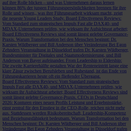
auf ihre Rolle blicken – und was Unternehmen daraus lernen
können
86% der jungen Führungspersönlichkeiten brennen für ihre
Rolle und wissen,, was ihre Führungsarbeit wirksam macht, zeigt
die neueste Young Leaders Study.
Board Effectiveness Reviews:
Vom Standard zum strategischen Impuls
Fast alle DAX40- und
MDAX-Unternehmen prüfen, wie wirksam ihr Aufsichtsrat arbeitet;
Board Effectiveness Reviews sind somit längst gelebte Governance-
Praxis.
Warum Transformation bei den Menschen beginnt: Dr.
Karsten Wildberger und Bill Anderson über Veränderung
Bei Egon
Zehnders Veranstaltung in Düsseldorf trafen Dr. Karsten Wildberger,
Bundesminister für Digitales und Staatsmodernisierung, und Bill
Anderson von Bayer aufeinander.
From Leadership to Eldership:
Die zweite Karrierehälfte gestalten
War der Renteneintritt lange eine
klare Zäsur zwischen Berufsleben und Ruhestand, ist das Ende von
Führungskarrieren heute oft ein fließender Übergang.
Board Effectiveness Reviews: Vom Standard zum strategischen
Impuls
Fast alle DAX40- und MDAX-Unternehmen prüfen, wie
wirksam ihr Aufsichtsrat arbeitet; Board Effectiveness Reviews sind
somit längst gelebte Governance-Praxis.
CEOs in Deutschland
2026: Konturen eines neuen Profils
Leistung und Ergebnisstärke,
einst zentral für den Einstieg in die CEO-Rolle, reichen nicht mehr
aus. Stattdessen werden Risikobereitschaft, Leadership-Kompetenz
und Beziehungsfähigkeit bedeutsam.
Warum Transformation bei den
Menschen beginnt: Dr. Karsten Wildberger und Bill Anderson über
Veränderung
Bei Egon Zehnders Veranstaltung in Düsseldorf trafen