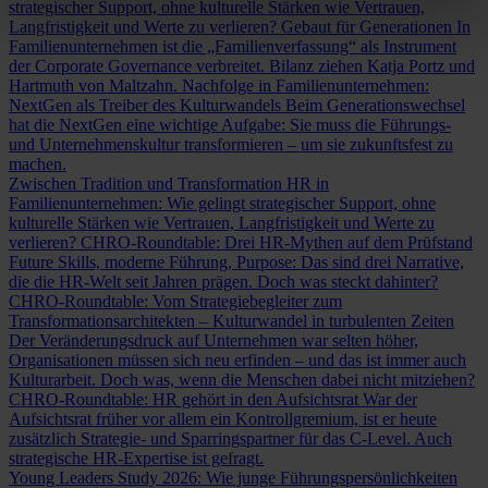
strategischer Support, ohne kulturelle Stärken wie Vertrauen,
Langfristigkeit und Werte zu verlieren?
Gebaut für Generationen
In
Familienunternehmen ist die „Familienverfassung“ als Instrument
der Corporate Governance verbreitet. Bilanz ziehen Katja Portz und
Hartmuth von Maltzahn.
Nachfolge in Familienunternehmen:
NextGen als Treiber des Kulturwandels
Beim Generationswechsel
hat die NextGen eine wichtige Aufgabe: Sie muss die Führungs-
und Unternehmenskultur transformieren – um sie zukunftsfest zu
machen.
Zwischen Tradition und Transformation
HR in
Familienunternehmen: Wie gelingt strategischer Support, ohne
kulturelle Stärken wie Vertrauen, Langfristigkeit und Werte zu
verlieren?
CHRO-Roundtable: Drei HR-Mythen auf dem Prüfstand
Future Skills, moderne Führung, Purpose: Das sind drei Narrative,
die die HR-Welt seit Jahren prägen. Doch was steckt dahinter?
CHRO-Roundtable: Vom Strategiebegleiter zum
Transformationsarchitekten – Kulturwandel in turbulenten Zeiten
Der Veränderungsdruck auf Unternehmen war selten höher,
Organisationen müssen sich neu erfinden – und das ist immer auch
Kulturarbeit. Doch was, wenn die Menschen dabei nicht mitziehen?
CHRO-Roundtable: HR gehört in den Aufsichtsrat
War der
Aufsichtsrat früher vor allem ein Kontrollgremium, ist er heute
zusätzlich Strategie- und Sparringspartner für das C-Level. Auch
strategische HR-Expertise ist gefragt.
Young Leaders Study 2026: Wie junge Führungspersönlichkeiten