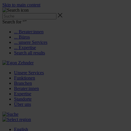
Skip to main content
Search for “
”
... Berater:innen
... Büros
... unsere Services
... Expertise
Search all results
Unsere Services
Funktionen
Branchen
Berater:innen
Expertise
Standorte
Über uns
English