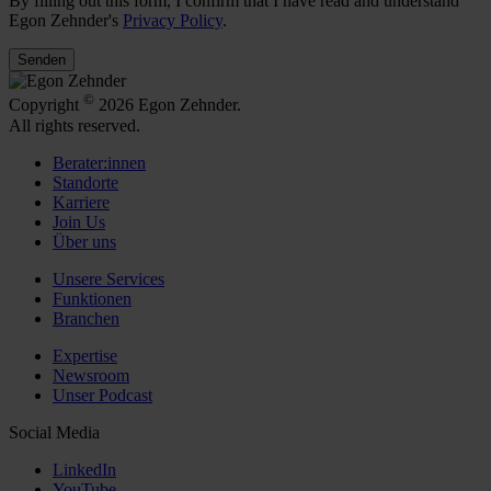
By filling out this form, I confirm that I have read and understand
Egon Zehnder's
Privacy Policy
.
Senden
©
Copyright
2026 Egon Zehnder.
All rights reserved.
Berater:innen
Standorte
Karriere
Join Us
Über uns
Unsere Services
Funktionen
Branchen
Expertise
Newsroom
Unser Podcast
Social Media
LinkedIn
YouTube