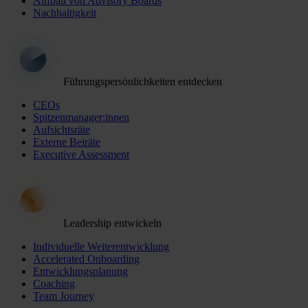
Aufbau von Advisory Boards
Nachhaltigkeit
Führungspersönlichkeiten entdecken
CEOs
Spitzenmanager:innen
Aufsichtsräte
Externe Beiräte
Executive Assessment
Leadership entwickeln
Individuelle Weiterentwicklung
Accelerated Onboarding
Entwicklungsplanung
Coaching
Team Journey