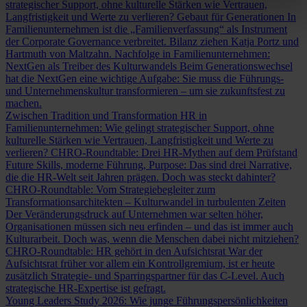
strategischer Support, ohne kulturelle Stärken wie Vertrauen,
Langfristigkeit und Werte zu verlieren?
Gebaut für Generationen
In
Familienunternehmen ist die „Familienverfassung“ als Instrument
der Corporate Governance verbreitet. Bilanz ziehen Katja Portz und
Hartmuth von Maltzahn.
Nachfolge in Familienunternehmen:
NextGen als Treiber des Kulturwandels
Beim Generationswechsel
hat die NextGen eine wichtige Aufgabe: Sie muss die Führungs-
und Unternehmenskultur transformieren – um sie zukunftsfest zu
machen.
Zwischen Tradition und Transformation
HR in
Familienunternehmen: Wie gelingt strategischer Support, ohne
kulturelle Stärken wie Vertrauen, Langfristigkeit und Werte zu
verlieren?
CHRO-Roundtable: Drei HR-Mythen auf dem Prüfstand
Future Skills, moderne Führung, Purpose: Das sind drei Narrative,
die die HR-Welt seit Jahren prägen. Doch was steckt dahinter?
CHRO-Roundtable: Vom Strategiebegleiter zum
Transformationsarchitekten – Kulturwandel in turbulenten Zeiten
Der Veränderungsdruck auf Unternehmen war selten höher,
Organisationen müssen sich neu erfinden – und das ist immer auch
Kulturarbeit. Doch was, wenn die Menschen dabei nicht mitziehen?
CHRO-Roundtable: HR gehört in den Aufsichtsrat
War der
Aufsichtsrat früher vor allem ein Kontrollgremium, ist er heute
zusätzlich Strategie- und Sparringspartner für das C-Level. Auch
strategische HR-Expertise ist gefragt.
Young Leaders Study 2026: Wie junge Führungspersönlichkeiten