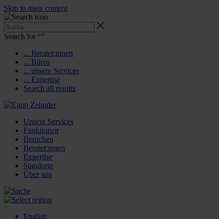
Skip to main content
Search for “
”
... Berater:innen
... Büros
... unsere Services
... Expertise
Search all results
Unsere Services
Funktionen
Branchen
Berater:innen
Expertise
Standorte
Über uns
English