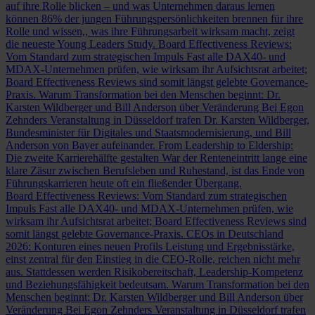
auf ihre Rolle blicken – und was Unternehmen daraus lernen
können
86% der jungen Führungspersönlichkeiten brennen für ihre
Rolle und wissen,, was ihre Führungsarbeit wirksam macht, zeigt
die neueste Young Leaders Study.
Board Effectiveness Reviews:
Vom Standard zum strategischen Impuls
Fast alle DAX40- und
MDAX-Unternehmen prüfen, wie wirksam ihr Aufsichtsrat arbeitet;
Board Effectiveness Reviews sind somit längst gelebte Governance-
Praxis.
Warum Transformation bei den Menschen beginnt: Dr.
Karsten Wildberger und Bill Anderson über Veränderung
Bei Egon
Zehnders Veranstaltung in Düsseldorf trafen Dr. Karsten Wildberger,
Bundesminister für Digitales und Staatsmodernisierung, und Bill
Anderson von Bayer aufeinander.
From Leadership to Eldership:
Die zweite Karrierehälfte gestalten
War der Renteneintritt lange eine
klare Zäsur zwischen Berufsleben und Ruhestand, ist das Ende von
Führungskarrieren heute oft ein fließender Übergang.
Board Effectiveness Reviews: Vom Standard zum strategischen
Impuls
Fast alle DAX40- und MDAX-Unternehmen prüfen, wie
wirksam ihr Aufsichtsrat arbeitet; Board Effectiveness Reviews sind
somit längst gelebte Governance-Praxis.
CEOs in Deutschland
2026: Konturen eines neuen Profils
Leistung und Ergebnisstärke,
einst zentral für den Einstieg in die CEO-Rolle, reichen nicht mehr
aus. Stattdessen werden Risikobereitschaft, Leadership-Kompetenz
und Beziehungsfähigkeit bedeutsam.
Warum Transformation bei den
Menschen beginnt: Dr. Karsten Wildberger und Bill Anderson über
Veränderung
Bei Egon Zehnders Veranstaltung in Düsseldorf trafen