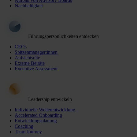
Aufbau von Advisory Boards
Nachhaltigkeit
Führungspersönlichkeiten entdecken
CEOs
Spitzenmanager:innen
Aufsichtsräte
Externe Beiräte
Executive Assessment
Leadership entwickeln
Individuelle Weiterentwicklung
Accelerated Onboarding
Entwicklungsplanung
Coaching
Team Journey