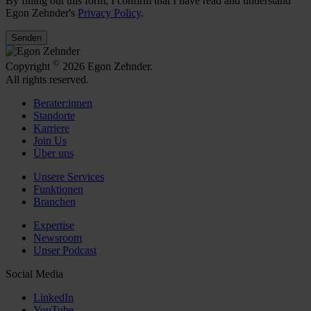
By filling out this form, I confirm that I have read and understand
Egon Zehnder's
Privacy Policy
.
Senden
©
Copyright
2026 Egon Zehnder.
All rights reserved.
Berater:innen
Standorte
Karriere
Join Us
Über uns
Unsere Services
Funktionen
Branchen
Expertise
Newsroom
Unser Podcast
Social Media
LinkedIn
YouTube