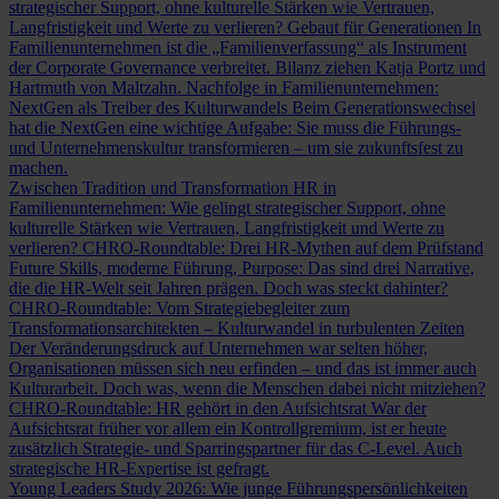
strategischer Support, ohne kulturelle Stärken wie Vertrauen,
Langfristigkeit und Werte zu verlieren?
Gebaut für Generationen
In
Familienunternehmen ist die „Familienverfassung“ als Instrument
der Corporate Governance verbreitet. Bilanz ziehen Katja Portz und
Hartmuth von Maltzahn.
Nachfolge in Familienunternehmen:
NextGen als Treiber des Kulturwandels
Beim Generationswechsel
hat die NextGen eine wichtige Aufgabe: Sie muss die Führungs-
und Unternehmenskultur transformieren – um sie zukunftsfest zu
machen.
Zwischen Tradition und Transformation
HR in
Familienunternehmen: Wie gelingt strategischer Support, ohne
kulturelle Stärken wie Vertrauen, Langfristigkeit und Werte zu
verlieren?
CHRO-Roundtable: Drei HR-Mythen auf dem Prüfstand
Future Skills, moderne Führung, Purpose: Das sind drei Narrative,
die die HR-Welt seit Jahren prägen. Doch was steckt dahinter?
CHRO-Roundtable: Vom Strategiebegleiter zum
Transformationsarchitekten – Kulturwandel in turbulenten Zeiten
Der Veränderungsdruck auf Unternehmen war selten höher,
Organisationen müssen sich neu erfinden – und das ist immer auch
Kulturarbeit. Doch was, wenn die Menschen dabei nicht mitziehen?
CHRO-Roundtable: HR gehört in den Aufsichtsrat
War der
Aufsichtsrat früher vor allem ein Kontrollgremium, ist er heute
zusätzlich Strategie- und Sparringspartner für das C-Level. Auch
strategische HR-Expertise ist gefragt.
Young Leaders Study 2026: Wie junge Führungspersönlichkeiten