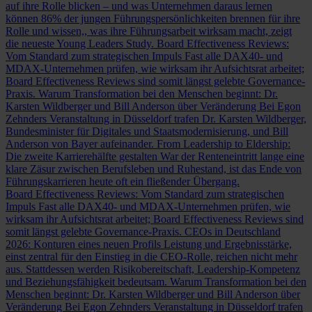
auf ihre Rolle blicken – und was Unternehmen daraus lernen
können
86% der jungen Führungspersönlichkeiten brennen für ihre
Rolle und wissen,, was ihre Führungsarbeit wirksam macht, zeigt
die neueste Young Leaders Study.
Board Effectiveness Reviews:
Vom Standard zum strategischen Impuls
Fast alle DAX40- und
MDAX-Unternehmen prüfen, wie wirksam ihr Aufsichtsrat arbeitet;
Board Effectiveness Reviews sind somit längst gelebte Governance-
Praxis.
Warum Transformation bei den Menschen beginnt: Dr.
Karsten Wildberger und Bill Anderson über Veränderung
Bei Egon
Zehnders Veranstaltung in Düsseldorf trafen Dr. Karsten Wildberger,
Bundesminister für Digitales und Staatsmodernisierung, und Bill
Anderson von Bayer aufeinander.
From Leadership to Eldership:
Die zweite Karrierehälfte gestalten
War der Renteneintritt lange eine
klare Zäsur zwischen Berufsleben und Ruhestand, ist das Ende von
Führungskarrieren heute oft ein fließender Übergang.
Board Effectiveness Reviews: Vom Standard zum strategischen
Impuls
Fast alle DAX40- und MDAX-Unternehmen prüfen, wie
wirksam ihr Aufsichtsrat arbeitet; Board Effectiveness Reviews sind
somit längst gelebte Governance-Praxis.
CEOs in Deutschland
2026: Konturen eines neuen Profils
Leistung und Ergebnisstärke,
einst zentral für den Einstieg in die CEO-Rolle, reichen nicht mehr
aus. Stattdessen werden Risikobereitschaft, Leadership-Kompetenz
und Beziehungsfähigkeit bedeutsam.
Warum Transformation bei den
Menschen beginnt: Dr. Karsten Wildberger und Bill Anderson über
Veränderung
Bei Egon Zehnders Veranstaltung in Düsseldorf trafen