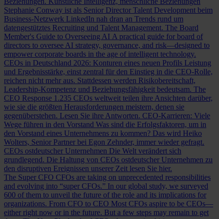
Beziehungen.
Künstliche Intelligenz, menschliche Beziehungen
Stephanie Conway ist als Senior Director Talent Development beim
Business-Netzwerk LinkedIn nah dran an Trends rund um
datengestütztes Recruiting und Talent Management.
The Board
Member's Guide to Overseeing AI
A practical guide for board of
directors to oversee AI strategy, governance, and risk—designed to
empower corporate boards in the age of intelligent technology.
CEOs in Deutschland 2026: Konturen eines neuen Profils
Leistung
und Ergebnisstärke, einst zentral für den Einstieg in die CEO-Rolle,
reichen nicht mehr aus. Stattdessen werden Risikobereitschaft,
Leadership-Kompetenz und Beziehungsfähigkeit bedeutsam.
The
CEO Response
1.235 CEOs weltweit teilen ihre Ansichten darüber,
wie sie die größten Herausforderungen meistern, denen sie
gegenüberstehen. Lesen Sie ihre Antworten.
CEO-Karrieren: Viele
Wege führen in den Vorstand
Was sind die Erfolgsfaktoren, um in
den Vorstand eines Unternehmens zu kommen? Das wird Heiko
Wolters, Senior Partner bei Egon Zehnder, immer wieder gefragt.
CEOs ostdeutscher Unternehmen
Die Welt verändert sich
grundlegend. Die Haltung von CEOs ostdeutscher Unternehmen zu
den disruptiven Ereignissen unserer Zeit lesen Sie hier.
The Super CFO
CFOs are taking on unprecedented responsibilities
and evolving into “super CFOs.” In our global study, we surveyed
600 of them to unveil the future of the role and its implications for
organizations.
From CFO to CEO
Most CFOs aspire to be CEOs—
either right now or in the future. But a few steps may remain to get