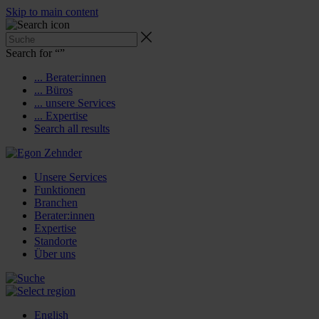
Skip to main content
Search for “
”
... Berater:innen
... Büros
... unsere Services
... Expertise
Search all results
Unsere Services
Funktionen
Branchen
Berater:innen
Expertise
Standorte
Über uns
English