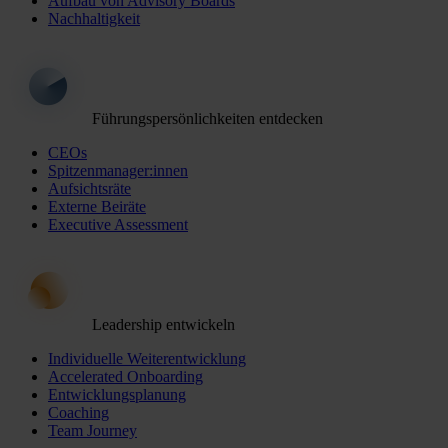
Aufbau von Advisory Boards
Nachhaltigkeit
Führungspersönlichkeiten entdecken
CEOs
Spitzenmanager:innen
Aufsichtsräte
Externe Beiräte
Executive Assessment
Leadership entwickeln
Individuelle Weiterentwicklung
Accelerated Onboarding
Entwicklungsplanung
Coaching
Team Journey