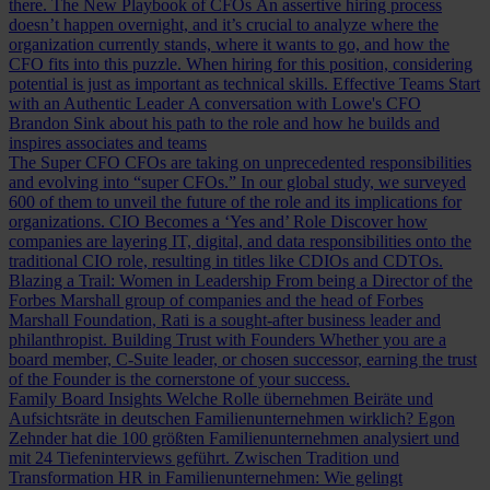
there.
The New Playbook of CFOs
An assertive hiring process
doesn’t happen overnight, and it’s crucial to analyze where the
organization currently stands, where it wants to go, and how the
CFO fits into this puzzle. When hiring for this position, considering
potential is just as important as technical skills.
Effective Teams Start
with an Authentic Leader
A conversation with Lowe's CFO
Brandon Sink about his path to the role and how he builds and
inspires associates and teams
The Super CFO
CFOs are taking on unprecedented responsibilities
and evolving into “super CFOs.” In our global study, we surveyed
600 of them to unveil the future of the role and its implications for
organizations.
CIO Becomes a ‘Yes and’ Role
Discover how
companies are layering IT, digital, and data responsibilities onto the
traditional CIO role, resulting in titles like CDIOs and CDTOs.
Blazing a Trail: Women in Leadership
From being a Director of the
Forbes Marshall group of companies and the head of Forbes
Marshall Foundation, Rati is a sought-after business leader and
philanthropist.
Building Trust with Founders
Whether you are a
board member, C-Suite leader, or chosen successor, earning the trust
of the Founder is the cornerstone of your success.
Family Board Insights
Welche Rolle übernehmen Beiräte und
Aufsichtsräte in deutschen Familienunternehmen wirklich? Egon
Zehnder hat die 100 größten Familienunternehmen analysiert und
mit 24 Tiefeninterviews geführt.
Zwischen Tradition und
Transformation
HR in Familienunternehmen: Wie gelingt