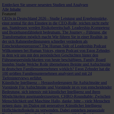
Entdecken Sie unsere neuesten Studien und Analysen
Alle Inhalte
Featured
CEOs in Deutschland 2026 - Studie
Leistung und Ergebnisstärke,
einst zentral für den Einstieg in die CEO-Rolle, reichen nicht mehr
aus. Stattdessen werden Risikobereitschaft, Leadership-Kompetenz
und Beziehungsfähigkeit bedeutsam.
The Journey – Führung, die
Transformation möglich macht
Wie führen Sie in einer Realität, in
der sich Rahmenbedingungen schneller verändern als
Entscheidungsprozesse?
The Human Side of Leadership Podcast
Willkommen bei Human Voices, einem Podcast von Egon Zehnder,
in dem wir uns mit den persönlichen Geschichten hinter den
Führungspersönlichkeiten von heute beschäftigen.
Family Board
Insights Studie
Welche Rolle übernehmen Beiräte und Aufsichtsräte
in deutschen Familienunternehmen wirklich? Egon Zehnder hat die
100 größten Familienunternehmen analysiert und mit 24
Tiefeninterviews geführt.
Künstliche Intelligenz – Herausforderungen für Aufsichtsräte und
Vorstände
Für Aufsichtsräte und Vorstände ist es von entscheidender
Bedeutung, sich intensiv mit künstlicher Intelligenz und ihren
Möglichkeiten auseinanderzusetzen.
CHRO-Roundtable: Zwischen
Menschlichkeit und Maschine
Hallo, danke, bitte – viele Menschen
neigen dazu, im Dialog mit generativer Künstlicher Intelligenz
Höflichkeitsfloskeln zu verwenden. Dabei entstehen parasoziale