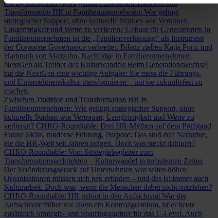
mit 24 Tiefeninterviews geführt.
Zwischen Tradition und
Transformation
HR in Familienunternehmen: Wie gelingt
strategischer Support, ohne kulturelle Stärken wie Vertrauen,
Langfristigkeit und Werte zu verlieren?
Gebaut für Generationen
In
Familienunternehmen ist die „Familienverfassung“ als Instrument
der Corporate Governance verbreitet. Bilanz ziehen Katja Portz und
Hartmuth von Maltzahn.
Nachfolge in Familienunternehmen:
NextGen als Treiber des Kulturwandels
Beim Generationswechsel
hat die NextGen eine wichtige Aufgabe: Sie muss die Führungs-
und Unternehmenskultur transformieren – um sie zukunftsfest zu
machen.
Zwischen Tradition und Transformation
HR in
Familienunternehmen: Wie gelingt strategischer Support, ohne
kulturelle Stärken wie Vertrauen, Langfristigkeit und Werte zu
verlieren?
CHRO-Roundtable: Drei HR-Mythen auf dem Prüfstand
Future Skills, moderne Führung, Purpose: Das sind drei Narrative,
die die HR-Welt seit Jahren prägen. Doch was steckt dahinter?
CHRO-Roundtable: Vom Strategiebegleiter zum
Transformationsarchitekten – Kulturwandel in turbulenten Zeiten
Der Veränderungsdruck auf Unternehmen war selten höher,
Organisationen müssen sich neu erfinden – und das ist immer auch
Kulturarbeit. Doch was, wenn die Menschen dabei nicht mitziehen?
CHRO-Roundtable: HR gehört in den Aufsichtsrat
War der
Aufsichtsrat früher vor allem ein Kontrollgremium, ist er heute
zusätzlich Strategie- und Sparringspartner für das C-Level. Auch