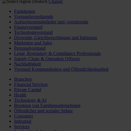
Deutsch
Change
Funktionen
Vorstandsvorsitzende
Aufsichtsratsmitglieder und -vorsitzende
Finanzvorstand
Technologievorstand
Diversität, Gleichberechtigung und Inklusion
Marketing und Sales
Personalvorstand
Legal, Regulatory & Compliance Professionals
Supply Chain & Operation Officers
Nachhaltigkeit
Vorstand Kommunikation und Öffentlichkeitsarbeit
Branchen
Financial Services
Private Capital
Health
Technology & AI
Beratung von Familienunternehmen
Öffentlicher und sozialer Sektor
Consumer
Industrial
Services