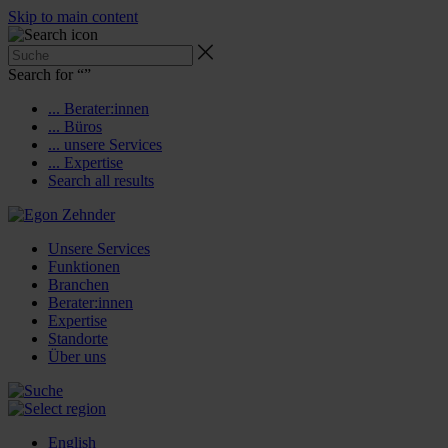
Skip to main content
Search for “
”
... Berater:innen
... Büros
... unsere Services
... Expertise
Search all results
Unsere Services
Funktionen
Branchen
Berater:innen
Expertise
Standorte
Über uns
English