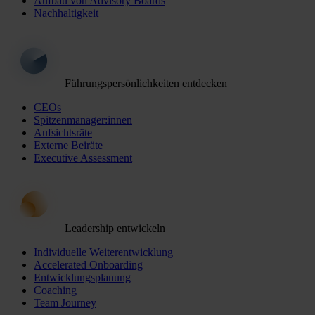
Aufbau von Advisory Boards
Nachhaltigkeit
Führungspersönlichkeiten entdecken
CEOs
Spitzenmanager:innen
Aufsichtsräte
Externe Beiräte
Executive Assessment
Leadership entwickeln
Individuelle Weiterentwicklung
Accelerated Onboarding
Entwicklungsplanung
Coaching
Team Journey