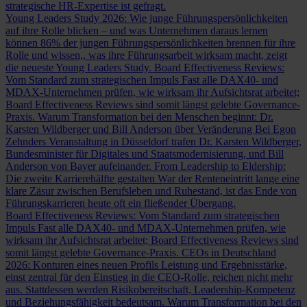
strategische HR-Expertise ist gefragt.
Young Leaders Study 2026: Wie junge Führungspersönlichkeiten
auf ihre Rolle blicken – und was Unternehmen daraus lernen
können
86% der jungen Führungspersönlichkeiten brennen für ihre
Rolle und wissen,, was ihre Führungsarbeit wirksam macht, zeigt
die neueste Young Leaders Study.
Board Effectiveness Reviews:
Vom Standard zum strategischen Impuls
Fast alle DAX40- und
MDAX-Unternehmen prüfen, wie wirksam ihr Aufsichtsrat arbeitet;
Board Effectiveness Reviews sind somit längst gelebte Governance-
Praxis.
Warum Transformation bei den Menschen beginnt: Dr.
Karsten Wildberger und Bill Anderson über Veränderung
Bei Egon
Zehnders Veranstaltung in Düsseldorf trafen Dr. Karsten Wildberger,
Bundesminister für Digitales und Staatsmodernisierung, und Bill
Anderson von Bayer aufeinander.
From Leadership to Eldership:
Die zweite Karrierehälfte gestalten
War der Renteneintritt lange eine
klare Zäsur zwischen Berufsleben und Ruhestand, ist das Ende von
Führungskarrieren heute oft ein fließender Übergang.
Board Effectiveness Reviews: Vom Standard zum strategischen
Impuls
Fast alle DAX40- und MDAX-Unternehmen prüfen, wie
wirksam ihr Aufsichtsrat arbeitet; Board Effectiveness Reviews sind
somit längst gelebte Governance-Praxis.
CEOs in Deutschland
2026: Konturen eines neuen Profils
Leistung und Ergebnisstärke,
einst zentral für den Einstieg in die CEO-Rolle, reichen nicht mehr
aus. Stattdessen werden Risikobereitschaft, Leadership-Kompetenz
und Beziehungsfähigkeit bedeutsam.
Warum Transformation bei den