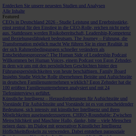
Entdecken Sie unsere neuesten Studien und Analysen
Alle Inhalte
Featured
CEOs in Deutschland 2026 - Studie
Leistung und Ergebnisstärke,
einst zentral für den Einstieg in die CEO-Rolle, reichen nicht mehr
aus. Stattdessen werden Risikobereitschaft, Leadership-Kompetenz
und Beziehungsfähigkeit bedeutsam.
The Journey – Führung, die
Transformation möglich macht
Wie führen Sie in einer Realität, in
der sich Rahmenbedingungen schneller verändern als
Entscheidungsprozesse?
The Human Side of Leadership Podcast
Willkommen bei Human Voices, einem Podcast von Egon Zehnder,
in dem wir uns mit den persönlichen Geschichten hinter den
Führungspersönlichkeiten von heute beschäftigen.
Family Board
Insights Studie
Welche Rolle übernehmen Beiräte und Aufsichtsräte
in deutschen Familienunternehmen wirklich? Egon Zehnder hat die
100 größten Familienunternehmen analysiert und mit 24
Tiefeninterviews geführt.
Künstliche Intelligenz – Herausforderungen für Aufsichtsräte und
Vorstände
Für Aufsichtsräte und Vorstände ist es von entscheidender
Bedeutung, sich intensiv mit künstlicher Intelligenz und ihren
Möglichkeiten auseinanderzusetzen.
CHRO-Roundtable: Zwischen
Menschlichkeit und Maschine
Hallo, danke, bitte – viele Menschen
neigen dazu, im Dialog mit generativer Künstlicher Intelligenz
Höflichkeitsfloskeln zu verwenden. Dabei entstehen parasoziale