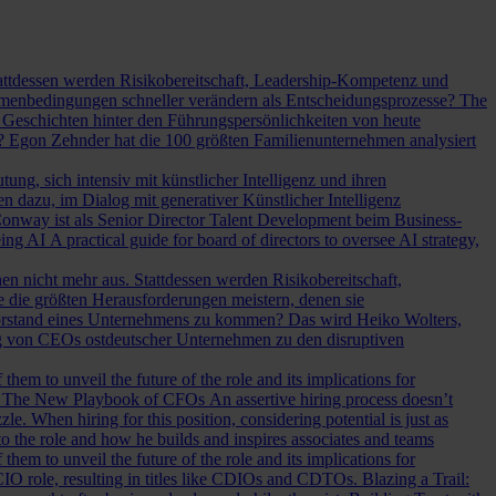
Stattdessen werden Risikobereitschaft, Leadership-Kompetenz und
Rahmenbedingungen schneller verändern als Entscheidungsprozesse?
The
Geschichten hinter den Führungspersönlichkeiten von heute
? Egon Zehnder hat die 100 größten Familienunternehmen analysiert
ung, sich intensiv mit künstlicher Intelligenz und ihren
en dazu, im Dialog mit generativer Künstlicher Intelligenz
onway ist als Senior Director Talent Development beim Business-
eing AI
A practical guide for board of directors to oversee AI strategy,
hen nicht mehr aus. Stattdessen werden Risikobereitschaft,
e die größten Herausforderungen meistern, denen sie
Vorstand eines Unternehmens zu kommen? Das wird Heiko Wolters,
ng von CEOs ostdeutscher Unternehmen zu den disruptiven
em to unveil the future of the role and its implications for
.
The New Playbook of CFOs
An assertive hiring process doesn’t
le. When hiring for this position, considering potential is just as
 the role and how he builds and inspires associates and teams
em to unveil the future of the role and its implications for
l CIO role, resulting in titles like CDIOs and CDTOs.
Blazing a Trail: