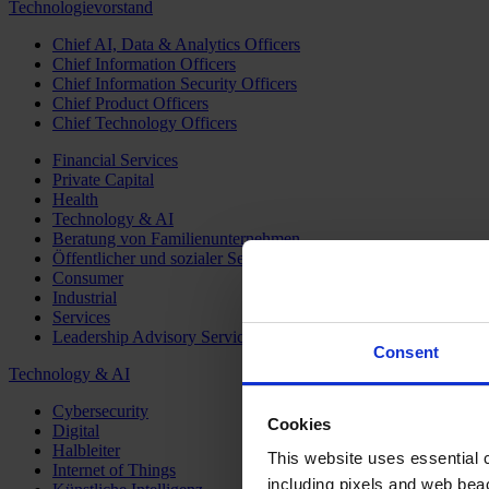
Technologievorstand
Chief AI, Data & Analytics Officers
Chief Information Officers
Chief Information Security Officers
Chief Product Officers
Chief Technology Officers
Financial Services
Private Capital
Health
Technology & AI
Beratung von Familienunternehmen
Öffentlicher und sozialer Sektor
Consumer
Industrial
Services
Leadership Advisory Services
Consent
Technology & AI
Cybersecurity
Cookies
Digital
Halbleiter
This website uses essential co
Internet of Things
including pixels and web beac