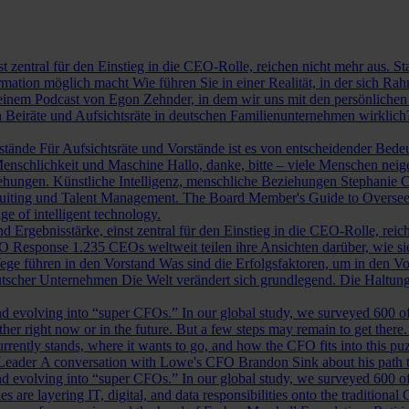
st zentral für den Einstieg in die CEO-Rolle, reichen nicht mehr aus. 
ormation möglich macht
Wie führen Sie in einer Realität, in der sich 
nem Podcast von Egon Zehnder, in dem wir uns mit den persönlichen 
 Beiräte und Aufsichtsräte in deutschen Familienunternehmen wirklich
rstände
Für Aufsichtsräte und Vorstände ist es von entscheidender Bedeut
nschlichkeit und Maschine
Hallo, danke, bitte – viele Menschen neig
iehungen.
Künstliche Intelligenz, menschliche Beziehungen
Stephanie C
ruiting und Talent Management.
The Board Member's Guide to Overse
e of intelligent technology.
d Ergebnisstärke, einst zentral für den Einstieg in die CEO-Rolle, reic
O Response
1.235 CEOs weltweit teilen ihre Ansichten darüber, wie si
ege führen in den Vorstand
Was sind die Erfolgsfaktoren, um in den 
tscher Unternehmen
Die Welt verändert sich grundlegend. Die Haltu
 evolving into “super CFOs.” In our global study, we surveyed 600 of th
r right now or in the future. But a few steps may remain to get there
rrently stands, where it wants to go, and how the CFO fits into this puzz
 Leader
A conversation with Lowe's CFO Brandon Sink about his path to
 evolving into “super CFOs.” In our global study, we surveyed 600 of th
are layering IT, digital, and data responsibilities onto the traditiona