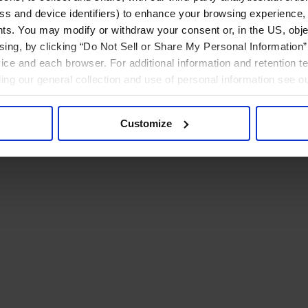
ress and device identifiers) to enhance your browsing experience,
ts. You may modify or withdraw your consent or, in the US, objec
ising, by clicking “Do Not Sell or Share My Personal Information” 
ice and each browser. For additional information and retention 
rding our general collection and use of personal information see o
Customize