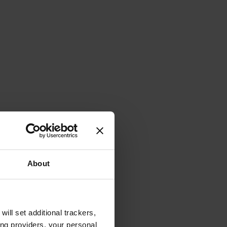
About
will set additional trackers,
ing providers, your personal