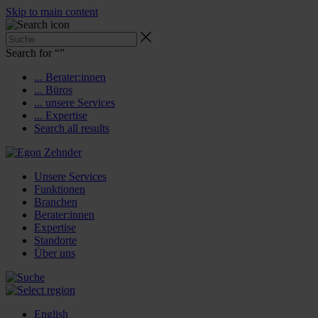
Skip to main content
Search for “
”
... Berater:innen
... Büros
... unsere Services
... Expertise
Search all results
Unsere Services
Funktionen
Branchen
Berater:innen
Expertise
Standorte
Über uns
English