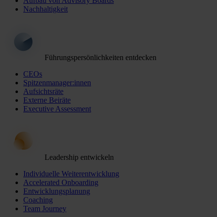
Aufbau von Advisory Boards
Nachhaltigkeit
Führungspersönlichkeiten entdecken
CEOs
Spitzenmanager:innen
Aufsichtsräte
Externe Beiräte
Executive Assessment
Leadership entwickeln
Individuelle Weiterentwicklung
Accelerated Onboarding
Entwicklungsplanung
Coaching
Team Journey