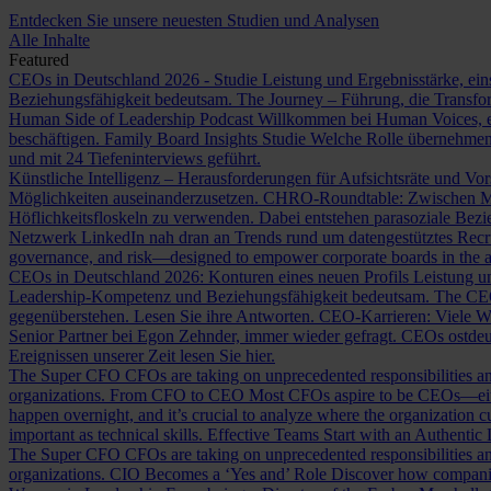
Entdecken Sie unsere neuesten Studien und Analysen
Alle Inhalte
Featured
CEOs in Deutschland 2026 - Studie
Leistung und Ergebnisstärke, ein
Beziehungsfähigkeit bedeutsam.
The Journey – Führung, die Transf
Human Side of Leadership Podcast
Willkommen bei Human Voices, ei
beschäftigen.
Family Board Insights Studie
Welche Rolle übernehmen
und mit 24 Tiefeninterviews geführt.
Künstliche Intelligenz – Herausforderungen für Aufsichtsräte und Vo
Möglichkeiten auseinanderzusetzen.
CHRO-Roundtable: Zwischen Me
Höflichkeitsfloskeln zu verwenden. Dabei entstehen parasoziale Bez
Netzwerk LinkedIn nah dran an Trends rund um datengestütztes Rec
governance, and risk—designed to empower corporate boards in the ag
CEOs in Deutschland 2026: Konturen eines neuen Profils
Leistung un
Leadership-Kompetenz und Beziehungsfähigkeit bedeutsam.
The CE
gegenüberstehen. Lesen Sie ihre Antworten.
CEO-Karrieren: Viele W
Senior Partner bei Egon Zehnder, immer wieder gefragt.
CEOs ostdeu
Ereignissen unserer Zeit lesen Sie hier.
The Super CFO
CFOs are taking on unprecedented responsibilities and
organizations.
From CFO to CEO
Most CFOs aspire to be CEOs—eithe
happen overnight, and it’s crucial to analyze where the organization cu
important as technical skills.
Effective Teams Start with an Authentic
The Super CFO
CFOs are taking on unprecedented responsibilities and
organizations.
CIO Becomes a ‘Yes and’ Role
Discover how companies 