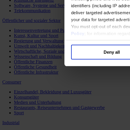
Künstliche Intelligenz
Software, Systeme und Services
identifiers (including IP add
Telekommunikation
deliver targeted advertisemen
your data for targeted advert
Öffentlicher und sozialer Sektor
You must opt-out of each dev
Interessenvertretung und Public Affairs
Policy
; for information rega
Kunst, Kultur und Sport
Regierung und Verwaltung
Umwelt und Nachhaltigkeit
Wirtschaftliche, Soziale und Humanitäre Entwicklung
Deny all
Wissenschaft und Bildung
Öffentliche Finanzen
Öffentliche Gesundheit
Öffentliche Infrastruktur
Consumer
Einzelhandel, Bekleidung und Luxusgüter
Konsumgüter
Medien und Unterhaltung
Restaurants, Reiseunternehmen und Gastgewerbe
Sport
Industrial