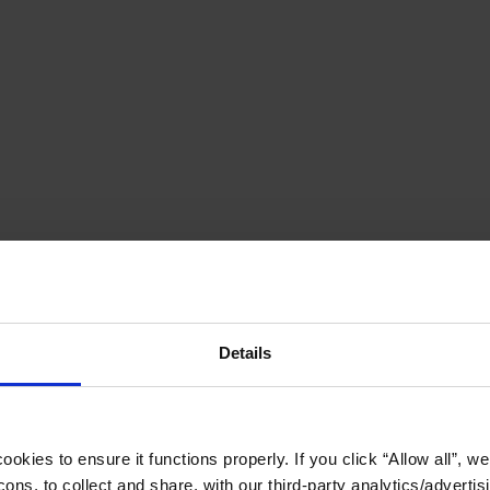
Details
okies to ensure it functions properly. If you click “Allow all”, we 
ons, to collect and share, with our third-party analytics/advertis