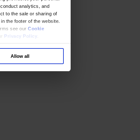
 conduct analytics, and
t to the sale or sharing of
in the footer of the website.
terms see our
Cookie
ur
Privacy Policy
.
Allow all