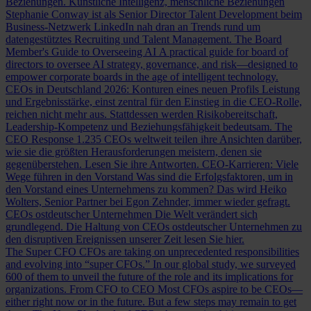
Beziehungen.
Künstliche Intelligenz, menschliche Beziehungen
Stephanie Conway ist als Senior Director Talent Development beim
Business-Netzwerk LinkedIn nah dran an Trends rund um
datengestütztes Recruiting und Talent Management.
The Board
Member's Guide to Overseeing AI
A practical guide for board of
directors to oversee AI strategy, governance, and risk—designed to
empower corporate boards in the age of intelligent technology.
CEOs in Deutschland 2026: Konturen eines neuen Profils
Leistung
und Ergebnisstärke, einst zentral für den Einstieg in die CEO-Rolle,
reichen nicht mehr aus. Stattdessen werden Risikobereitschaft,
Leadership-Kompetenz und Beziehungsfähigkeit bedeutsam.
The
CEO Response
1.235 CEOs weltweit teilen ihre Ansichten darüber,
wie sie die größten Herausforderungen meistern, denen sie
gegenüberstehen. Lesen Sie ihre Antworten.
CEO-Karrieren: Viele
Wege führen in den Vorstand
Was sind die Erfolgsfaktoren, um in
den Vorstand eines Unternehmens zu kommen? Das wird Heiko
Wolters, Senior Partner bei Egon Zehnder, immer wieder gefragt.
CEOs ostdeutscher Unternehmen
Die Welt verändert sich
grundlegend. Die Haltung von CEOs ostdeutscher Unternehmen zu
den disruptiven Ereignissen unserer Zeit lesen Sie hier.
The Super CFO
CFOs are taking on unprecedented responsibilities
and evolving into “super CFOs.” In our global study, we surveyed
600 of them to unveil the future of the role and its implications for
organizations.
From CFO to CEO
Most CFOs aspire to be CEOs—
either right now or in the future. But a few steps may remain to get