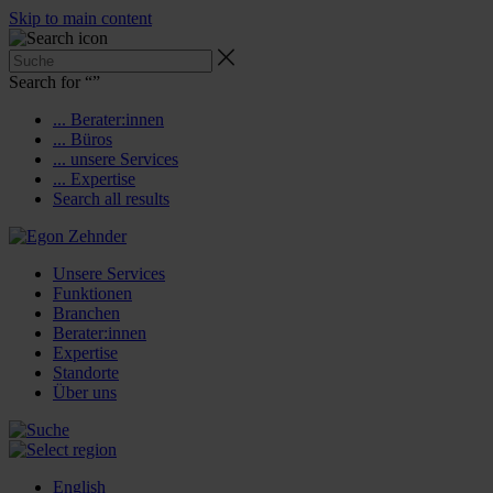
Skip to main content
Search for “
”
... Berater:innen
... Büros
... unsere Services
... Expertise
Search all results
Unsere Services
Funktionen
Branchen
Berater:innen
Expertise
Standorte
Über uns
English