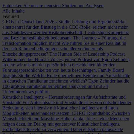
Entdecken Sie unsere neuesten Studien und Analysen
Alle Inhalte
Featured
CEOs in Deutschland 2026 - Studie
Leistung und Ergebnisstärke,
einst zentral für den Einstieg in die CEO-Rolle, reichen nicht mehr
aus. Stattdessen werden Risikobereitschaft, Leadership-Kompetenz
und Beziehungsfähigkeit bedeutsam.
The Journey – Führung, die
Transformation möglich macht
Wie führen Sie in einer Realität, in
der sich Rahmenbedingungen schneller verändern als
Entscheidungsprozesse?
The Human Side of Leadership Podcast
Willkommen bei Human Voices, einem Podcast von Egon Zehnder,
in dem wir uns mit den persönlichen Geschichten hinter den
Führungspersönlichkeiten von heute beschäftigen.
Family Board
Insights Studie
Welche Rolle übernehmen Beiräte und Aufsichtsräte
in deutschen Familienunternehmen wirklich? Egon Zehnder hat die
100 größten Familienunternehmen analysiert und mit 24
Tiefeninterviews geführt.
Künstliche Intelligenz – Herausforderungen für Aufsichtsräte und
Vorstände
Für Aufsichtsräte und Vorstände ist es von entscheidender
Bedeutung, sich intensiv mit künstlicher Intelligenz und ihren
Möglichkeiten auseinanderzusetzen.
CHRO-Roundtable: Zwischen
Menschlichkeit und Maschine
Hallo, danke, bitte – viele Menschen
neigen dazu, im Dialog mit generativer Künstlicher Intelligenz
Höflichkeitsfloskeln zu verwenden. Dabei entstehen parasoziale