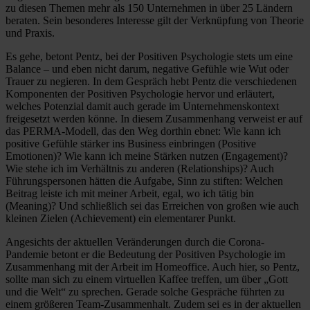
zu diesen Themen mehr als 150 Unternehmen in über 25 Ländern
beraten. Sein besonderes Interesse gilt der Verknüpfung von Theorie
und Praxis.
Es gehe, betont Pentz, bei der Positiven Psychologie stets um eine
Balance – und eben nicht darum, negative Gefühle wie Wut oder
Trauer zu negieren. In dem Gespräch hebt Pentz die verschiedenen
Komponenten der Positiven Psychologie hervor und erläutert,
welches Potenzial damit auch gerade im Unternehmenskontext
freigesetzt werden könne. In diesem Zusammenhang verweist er auf
das PERMA-Modell, das den Weg dorthin ebnet: Wie kann ich
positive Gefühle stärker ins Business einbringen (Positive
Emotionen)? Wie kann ich meine Stärken nutzen (Engagement)?
Wie stehe ich im Verhältnis zu anderen (Relationships)? Auch
Führungspersonen hätten die Aufgabe, Sinn zu stiften: Welchen
Beitrag leiste ich mit meiner Arbeit, egal, wo ich tätig bin
(Meaning)? Und schließlich sei das Erreichen von großen wie auch
kleinen Zielen (Achievement) ein elementarer Punkt.
Angesichts der aktuellen Veränderungen durch die Corona-
Pandemie betont er die Bedeutung der Positiven Psychologie im
Zusammenhang mit der Arbeit im Homeoffice. Auch hier, so Pentz,
sollte man sich zu einem virtuellen Kaffee treffen, um über „Gott
und die Welt“ zu sprechen. Gerade solche Gespräche führten zu
einem größeren Team-Zusammenhalt. Zudem sei es in der aktuellen