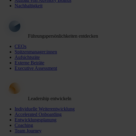
Aufbau von Advisory Boards
Nachhaltigkeit
Führungspersönlichkeiten entdecken
CEOs
Spitzenmanager:innen
Aufsichtsräte
Externe Beiräte
Executive Assessment
Leadership entwickeln
Individuelle Weiterentwicklung
Accelerated Onboarding
Entwicklungsplanung
Coaching
Team Journey