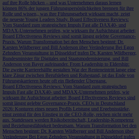
auf ihre Rolle blicken – und was Unternehmen daraus lernen
können
86% der jungen Führungspersönlichkeiten brennen für ihre
Rolle und wissen,, was ihre Führungsarbeit wirksam macht, zeigt
die neueste Young Leaders Study.
Board Effectiveness Reviews:
Vom Standard zum strategischen Impuls
Fast alle DAX40- und
MDAX-Unternehmen prüfen, wie wirksam ihr Aufsichtsrat arbeitet;
Board Effectiveness Reviews sind somit längst gelebte Governance-
Praxis.
Warum Transformation bei den Menschen beginnt: Dr.
Karsten Wildberger und Bill Anderson über Veränderung
Bei Egon
Zehnders Veranstaltung in Düsseldorf trafen Dr. Karsten Wildberger,
Bundesminister für Digitales und Staatsmodernisierung, und Bill
Anderson von Bayer aufeinander.
From Leadership to Eldership:
Die zweite Karrierehälfte gestalten
War der Renteneintritt lange eine
klare Zäsur zwischen Berufsleben und Ruhestand, ist das Ende von
Führungskarrieren heute oft ein fließender Übergang.
Board Effectiveness Reviews: Vom Standard zum strategischen
Impuls
Fast alle DAX40- und MDAX-Unternehmen prüfen, wie
wirksam ihr Aufsichtsrat arbeitet; Board Effectiveness Reviews sind
somit längst gelebte Governance-Praxis.
CEOs in Deutschland
2026: Konturen eines neuen Profils
Leistung und Ergebnisstärke,
einst zentral für den Einstieg in die CEO-Rolle, reichen nicht mehr
aus. Stattdessen werden Risikobereitschaft, Leadership-Kompetenz
und Beziehungsfähigkeit bedeutsam.
Warum Transformation bei den
Menschen beginnt: Dr. Karsten Wildberger und Bill Anderson über
Veränderung
Bei Egon Zehnders Veranstaltung in Düsseldorf trafen