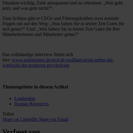
Situation wichtig, Ziele anzupassen und zu erkennen: „Was geht
jetzt, und was geht nicht?“.
Zum Schluss gibt er CEOs und Führungskräften zwei zentrale
Fragen mit auf den Weg: „Was haben Sie in letzter Zeit Gutes für
sich getan?“ Und: „Was haben Sie in letzter Zeit Gutes für Ihre
Mitarbeiterinnen und Mitarbeiter getan?“
Das vollständige Interview findet sich
hier:
www.aufeinentee.de/prof-dr-wolfhart-pentz-ueber-die-
wirkkraft-der-positiven-psychologie
Themengebiete in diesem Artikel
Leadership
Human Resources
Teilen
Share on LinkedIn
Share via Email
Verfasst von