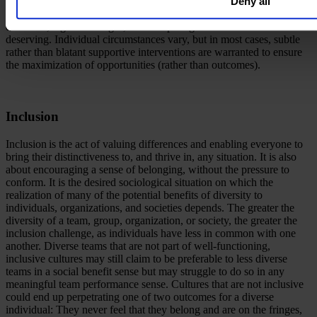
Deny all
rewards among the most fortunate. Over-indexing on the side of
equity could lead to damaging the legitimacy of those making these
decisions, legal challenges, and competing claims on who is most
deserving. Individual circumstances vary, but in most cases, subtle
rather than blatant supportive interventions are warranted to ensure
the maximization of opportunities (rather than outcomes).
Inclusion
Inclusion​ is the act of valuing differences and enabling everyone to
bring their distinctiveness to, and thrive in, any situation. It is also
about encouraging a sense of belonging, without the pressure to
conform. It is the desired sociological situation on which the
realization of many of the potential benefits of diversity to
individuals, organizations, and societies depends. The greater the
diversity of a team, group, organization, or society, the greater the
inclusion challenge, as individuals have less in common with one
another. Diverse teams that are not part of well-functioning,
inclusive cultures may still claim to be preferable to less diverse
teams in a social benefit sense but may struggle to do so in any
meaningful team performance sense. Cultures that are not inclusive
could end up perpetrating one of two outcomes for a diverse
individual: They never feel that they belong and are on the fringes,