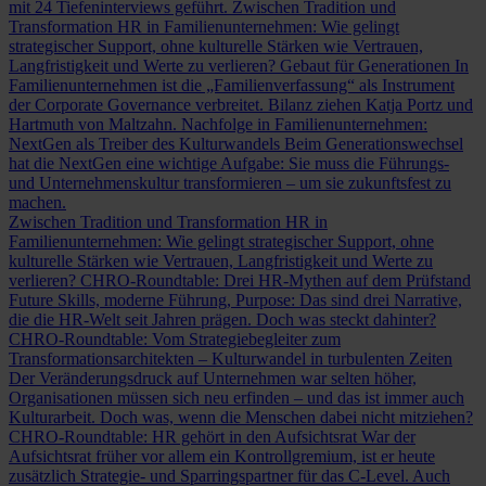
mit 24 Tiefeninterviews geführt.
Zwischen Tradition und
Transformation
HR in Familienunternehmen: Wie gelingt
strategischer Support, ohne kulturelle Stärken wie Vertrauen,
Langfristigkeit und Werte zu verlieren?
Gebaut für Generationen
In
Familienunternehmen ist die „Familienverfassung“ als Instrument
der Corporate Governance verbreitet. Bilanz ziehen Katja Portz und
Hartmuth von Maltzahn.
Nachfolge in Familienunternehmen:
NextGen als Treiber des Kulturwandels
Beim Generationswechsel
hat die NextGen eine wichtige Aufgabe: Sie muss die Führungs-
und Unternehmenskultur transformieren – um sie zukunftsfest zu
machen.
Zwischen Tradition und Transformation
HR in
Familienunternehmen: Wie gelingt strategischer Support, ohne
kulturelle Stärken wie Vertrauen, Langfristigkeit und Werte zu
verlieren?
CHRO-Roundtable: Drei HR-Mythen auf dem Prüfstand
Future Skills, moderne Führung, Purpose: Das sind drei Narrative,
die die HR-Welt seit Jahren prägen. Doch was steckt dahinter?
CHRO-Roundtable: Vom Strategiebegleiter zum
Transformationsarchitekten – Kulturwandel in turbulenten Zeiten
Der Veränderungsdruck auf Unternehmen war selten höher,
Organisationen müssen sich neu erfinden – und das ist immer auch
Kulturarbeit. Doch was, wenn die Menschen dabei nicht mitziehen?
CHRO-Roundtable: HR gehört in den Aufsichtsrat
War der
Aufsichtsrat früher vor allem ein Kontrollgremium, ist er heute
zusätzlich Strategie- und Sparringspartner für das C-Level. Auch