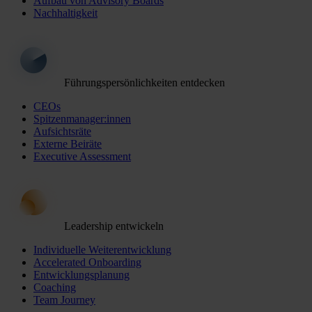
Aufbau von Advisory Boards
Nachhaltigkeit
Führungspersönlichkeiten entdecken
CEOs
Spitzenmanager:innen
Aufsichtsräte
Externe Beiräte
Executive Assessment
Leadership entwickeln
Individuelle Weiterentwicklung
Accelerated Onboarding
Entwicklungsplanung
Coaching
Team Journey