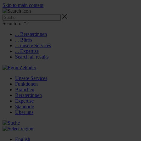
Skip to main content
Search for “
”
... Berater:innen
... Büros
... unsere Services
... Expertise
Search all results
Unsere Services
Funktionen
Branchen
Berater:innen
Expertise
Standorte
Über uns
English