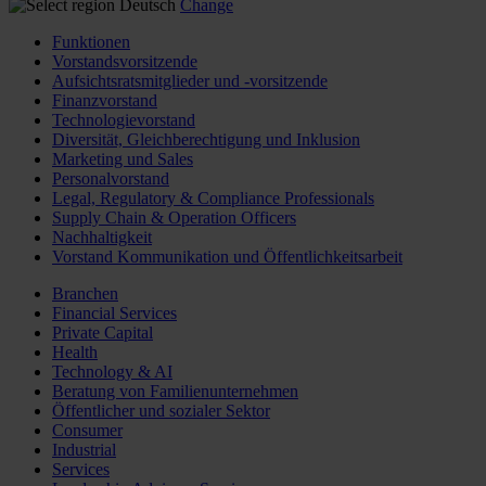
Deutsch
Change
Funktionen
Vorstandsvorsitzende
Aufsichtsratsmitglieder und -vorsitzende
Finanzvorstand
Technologievorstand
Diversität, Gleichberechtigung und Inklusion
Marketing und Sales
Personalvorstand
Legal, Regulatory & Compliance Professionals
Supply Chain & Operation Officers
Nachhaltigkeit
Vorstand Kommunikation und Öffentlichkeitsarbeit
Branchen
Financial Services
Private Capital
Health
Technology & AI
Beratung von Familienunternehmen
Öffentlicher und sozialer Sektor
Consumer
Industrial
Services