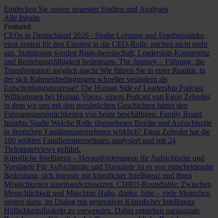
Entdecken Sie unsere neuesten Studien und Analysen
Alle Inhalte
Featured
CEOs in Deutschland 2026 - Studie
Leistung und Ergebnisstärke,
einst zentral für den Einstieg in die CEO-Rolle, reichen nicht mehr
aus. Stattdessen werden Risikobereitschaft, Leadership-Kompetenz
und Beziehungsfähigkeit bedeutsam.
The Journey – Führung, die
Transformation möglich macht
Wie führen Sie in einer Realität, in
der sich Rahmenbedingungen schneller verändern als
Entscheidungsprozesse?
The Human Side of Leadership Podcast
Willkommen bei Human Voices, einem Podcast von Egon Zehnder,
in dem wir uns mit den persönlichen Geschichten hinter den
Führungspersönlichkeiten von heute beschäftigen.
Family Board
Insights Studie
Welche Rolle übernehmen Beiräte und Aufsichtsräte
in deutschen Familienunternehmen wirklich? Egon Zehnder hat die
100 größten Familienunternehmen analysiert und mit 24
Tiefeninterviews geführt.
Künstliche Intelligenz – Herausforderungen für Aufsichtsräte und
Vorstände
Für Aufsichtsräte und Vorstände ist es von entscheidender
Bedeutung, sich intensiv mit künstlicher Intelligenz und ihren
Möglichkeiten auseinanderzusetzen.
CHRO-Roundtable: Zwischen
Menschlichkeit und Maschine
Hallo, danke, bitte – viele Menschen
neigen dazu, im Dialog mit generativer Künstlicher Intelligenz
Höflichkeitsfloskeln zu verwenden. Dabei entstehen parasoziale