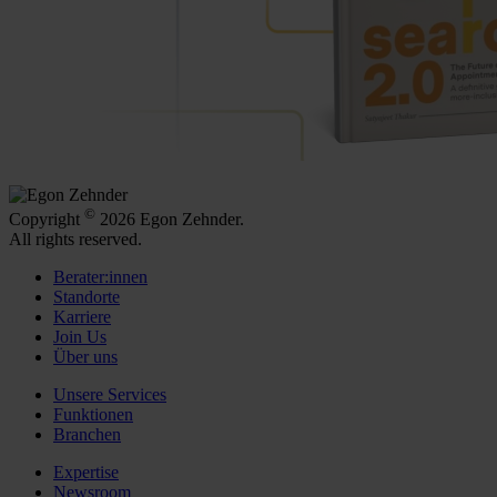
©
Copyright
2026 Egon Zehnder.
All rights reserved.
Berater:innen
Standorte
Karriere
Join Us
Über uns
Unsere Services
Funktionen
Branchen
Expertise
Newsroom