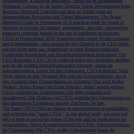
Beziehungen.
Künstliche Intelligenz, menschliche Beziehungen
Stephanie Conway ist als Senior Director Talent Development beim
Business-Netzwerk LinkedIn nah dran an Trends rund um
datengestütztes Recruiting und Talent Management.
The Board
Member's Guide to Overseeing AI
A practical guide for board of
directors to oversee AI strategy, governance, and risk—designed to
empower corporate boards in the age of intelligent technology.
CEOs in Deutschland 2026: Konturen eines neuen Profils
Leistung
und Ergebnisstärke, einst zentral für den Einstieg in die CEO-Rolle,
reichen nicht mehr aus. Stattdessen werden Risikobereitschaft,
Leadership-Kompetenz und Beziehungsfähigkeit bedeutsam.
The
CEO Response
1.235 CEOs weltweit teilen ihre Ansichten darüber,
wie sie die größten Herausforderungen meistern, denen sie
gegenüberstehen. Lesen Sie ihre Antworten.
CEO-Karrieren: Viele
Wege führen in den Vorstand
Was sind die Erfolgsfaktoren, um in
den Vorstand eines Unternehmens zu kommen? Das wird Heiko
Wolters, Senior Partner bei Egon Zehnder, immer wieder gefragt.
CEOs ostdeutscher Unternehmen
Die Welt verändert sich
grundlegend. Die Haltung von CEOs ostdeutscher Unternehmen zu
den disruptiven Ereignissen unserer Zeit lesen Sie hier.
The Super CFO
CFOs are taking on unprecedented responsibilities
and evolving into “super CFOs.” In our global study, we surveyed
600 of them to unveil the future of the role and its implications for
organizations.
Neues Kompetenzprofil für CFOs: Finanzchef:innen
als Changemaker
Die CFOs großer Unternehmen bauen ihr