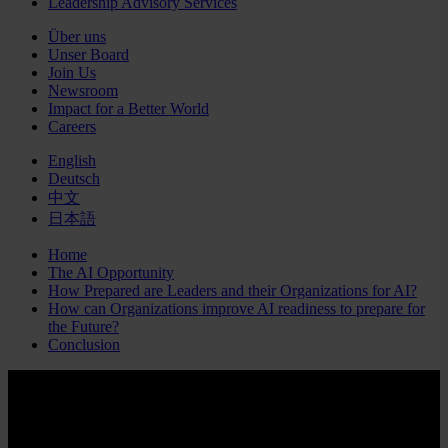
Leadership Advisory Services
Über uns
Unser Board
Join Us
Newsroom
Impact for a Better World
Careers
English
Deutsch
中文
日本語
Home
The AI Opportunity
How Prepared are Leaders and their Organizations for AI?
How can Organizations improve AI readiness to prepare for
the Future?
Conclusion