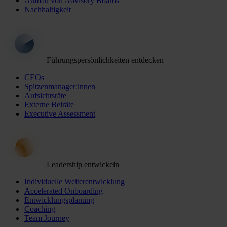
Aufbau von Advisory Boards
Nachhaltigkeit
Führungspersönlichkeiten entdecken
CEOs
Spitzenmanager:innen
Aufsichtsräte
Externe Beiräte
Executive Assessment
Leadership entwickeln
Individuelle Weiterentwicklung
Accelerated Onboarding
Entwicklungsplanung
Coaching
Team Journey