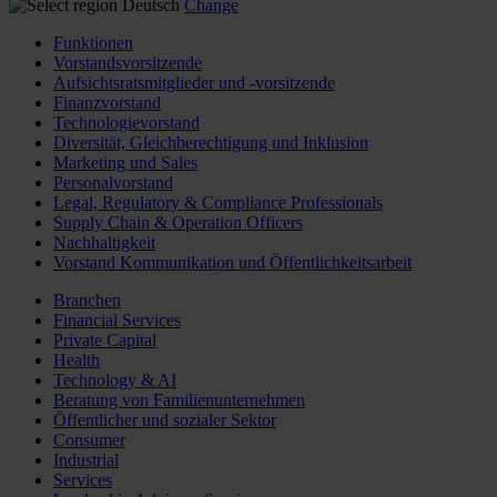
Deutsch
Change
Funktionen
Vorstandsvorsitzende
Aufsichtsratsmitglieder und -vorsitzende
Finanzvorstand
Technologievorstand
Diversität, Gleichberechtigung und Inklusion
Marketing und Sales
Personalvorstand
Legal, Regulatory & Compliance Professionals
Supply Chain & Operation Officers
Nachhaltigkeit
Vorstand Kommunikation und Öffentlichkeitsarbeit
Branchen
Financial Services
Private Capital
Health
Technology & AI
Beratung von Familienunternehmen
Öffentlicher und sozialer Sektor
Consumer
Industrial
Services