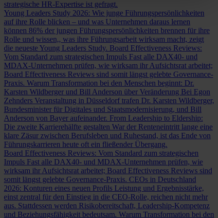
strategische HR-Expertise ist gefragt.
Young Leaders Study 2026: Wie junge Führungspersönlichkeiten
auf ihre Rolle blicken – und was Unternehmen daraus lernen
können
86% der jungen Führungspersönlichkeiten brennen für ihre
Rolle und wissen,, was ihre Führungsarbeit wirksam macht, zeigt
die neueste Young Leaders Study.
Board Effectiveness Reviews:
Vom Standard zum strategischen Impuls
Fast alle DAX40- und
MDAX-Unternehmen prüfen, wie wirksam ihr Aufsichtsrat arbeitet;
Board Effectiveness Reviews sind somit längst gelebte Governance-
Praxis.
Warum Transformation bei den Menschen beginnt: Dr.
Karsten Wildberger und Bill Anderson über Veränderung
Bei Egon
Zehnders Veranstaltung in Düsseldorf trafen Dr. Karsten Wildberger,
Bundesminister für Digitales und Staatsmodernisierung, und Bill
Anderson von Bayer aufeinander.
From Leadership to Eldership:
Die zweite Karrierehälfte gestalten
War der Renteneintritt lange eine
klare Zäsur zwischen Berufsleben und Ruhestand, ist das Ende von
Führungskarrieren heute oft ein fließender Übergang.
Board Effectiveness Reviews: Vom Standard zum strategischen
Impuls
Fast alle DAX40- und MDAX-Unternehmen prüfen, wie
wirksam ihr Aufsichtsrat arbeitet; Board Effectiveness Reviews sind
somit längst gelebte Governance-Praxis.
CEOs in Deutschland
2026: Konturen eines neuen Profils
Leistung und Ergebnisstärke,
einst zentral für den Einstieg in die CEO-Rolle, reichen nicht mehr
aus. Stattdessen werden Risikobereitschaft, Leadership-Kompetenz
und Beziehungsfähigkeit bedeutsam.
Warum Transformation bei den