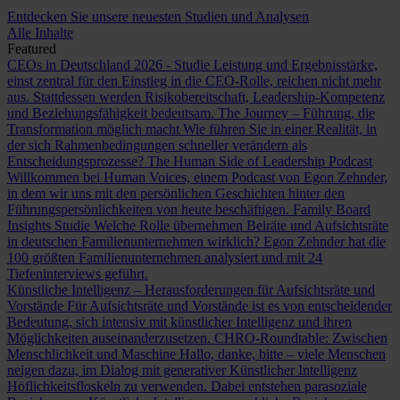
Entdecken Sie unsere neuesten Studien und Analysen
Alle Inhalte
Featured
CEOs in Deutschland 2026 - Studie
Leistung und Ergebnisstärke,
einst zentral für den Einstieg in die CEO-Rolle, reichen nicht mehr
aus. Stattdessen werden Risikobereitschaft, Leadership-Kompetenz
und Beziehungsfähigkeit bedeutsam.
The Journey – Führung, die
Transformation möglich macht
Wie führen Sie in einer Realität, in
der sich Rahmenbedingungen schneller verändern als
Entscheidungsprozesse?
The Human Side of Leadership Podcast
Willkommen bei Human Voices, einem Podcast von Egon Zehnder,
in dem wir uns mit den persönlichen Geschichten hinter den
Führungspersönlichkeiten von heute beschäftigen.
Family Board
Insights Studie
Welche Rolle übernehmen Beiräte und Aufsichtsräte
in deutschen Familienunternehmen wirklich? Egon Zehnder hat die
100 größten Familienunternehmen analysiert und mit 24
Tiefeninterviews geführt.
Künstliche Intelligenz – Herausforderungen für Aufsichtsräte und
Vorstände
Für Aufsichtsräte und Vorstände ist es von entscheidender
Bedeutung, sich intensiv mit künstlicher Intelligenz und ihren
Möglichkeiten auseinanderzusetzen.
CHRO-Roundtable: Zwischen
Menschlichkeit und Maschine
Hallo, danke, bitte – viele Menschen
neigen dazu, im Dialog mit generativer Künstlicher Intelligenz
Höflichkeitsfloskeln zu verwenden. Dabei entstehen parasoziale