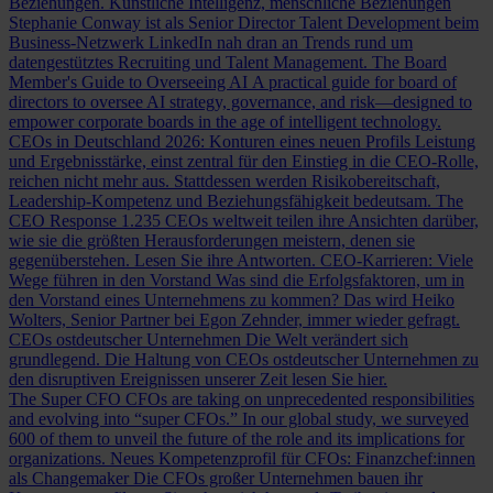
Beziehungen.
Künstliche Intelligenz, menschliche Beziehungen
Stephanie Conway ist als Senior Director Talent Development beim
Business-Netzwerk LinkedIn nah dran an Trends rund um
datengestütztes Recruiting und Talent Management.
The Board
Member's Guide to Overseeing AI
A practical guide for board of
directors to oversee AI strategy, governance, and risk—designed to
empower corporate boards in the age of intelligent technology.
CEOs in Deutschland 2026: Konturen eines neuen Profils
Leistung
und Ergebnisstärke, einst zentral für den Einstieg in die CEO-Rolle,
reichen nicht mehr aus. Stattdessen werden Risikobereitschaft,
Leadership-Kompetenz und Beziehungsfähigkeit bedeutsam.
The
CEO Response
1.235 CEOs weltweit teilen ihre Ansichten darüber,
wie sie die größten Herausforderungen meistern, denen sie
gegenüberstehen. Lesen Sie ihre Antworten.
CEO-Karrieren: Viele
Wege führen in den Vorstand
Was sind die Erfolgsfaktoren, um in
den Vorstand eines Unternehmens zu kommen? Das wird Heiko
Wolters, Senior Partner bei Egon Zehnder, immer wieder gefragt.
CEOs ostdeutscher Unternehmen
Die Welt verändert sich
grundlegend. Die Haltung von CEOs ostdeutscher Unternehmen zu
den disruptiven Ereignissen unserer Zeit lesen Sie hier.
The Super CFO
CFOs are taking on unprecedented responsibilities
and evolving into “super CFOs.” In our global study, we surveyed
600 of them to unveil the future of the role and its implications for
organizations.
Neues Kompetenzprofil für CFOs: Finanzchef:innen
als Changemaker
Die CFOs großer Unternehmen bauen ihr