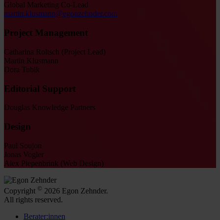
Global Marketing Co-Lead
martin.klusmann@egonzehnder.com
Project Management
Catharina Roltsch (Project Lead)
Martin Klusmann
Dora Tubik
Editorial Support
Douglas Knowledge Partners
Design
Paul Soujon
Jonas Vogler
Alex Piepenbrink (Web Design)
©
Copyright
2026 Egon Zehnder.
All rights reserved.
Berater:innen