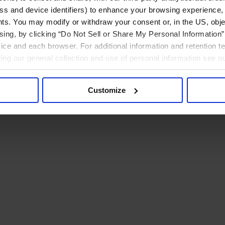
ress and device identifiers) to enhance your browsing experience,
ts. You may modify or withdraw your consent or, in the US, objec
ising, by clicking “Do Not Sell or Share My Personal Information” 
ice and each browser. For additional information and retention 
rding our general collection and use of personal information see o
Customize