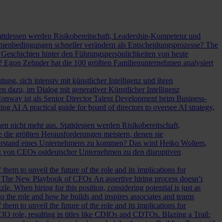
Stattdessen werden Risikobereitschaft, Leadership-Kompetenz und
Rahmenbedingungen schneller verändern als Entscheidungsprozesse?
The
Geschichten hinter den Führungspersönlichkeiten von heute
? Egon Zehnder hat die 100 größten Familienunternehmen analysiert
ung, sich intensiv mit künstlicher Intelligenz und ihren
en dazu, im Dialog mit generativer Künstlicher Intelligenz
onway ist als Senior Director Talent Development beim Business-
eing AI
A practical guide for board of directors to oversee AI strategy,
hen nicht mehr aus. Stattdessen werden Risikobereitschaft,
e die größten Herausforderungen meistern, denen sie
Vorstand eines Unternehmens zu kommen? Das wird Heiko Wolters,
ng von CEOs ostdeutscher Unternehmen zu den disruptiven
em to unveil the future of the role and its implications for
.
The New Playbook of CFOs
An assertive hiring process doesn’t
le. When hiring for this position, considering potential is just as
 the role and how he builds and inspires associates and teams
em to unveil the future of the role and its implications for
l CIO role, resulting in titles like CDIOs and CDTOs.
Blazing a Trail: