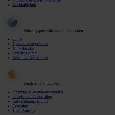
Aufbau von Advisory Boards
Nachhaltigkeit
Führungspersönlichkeiten entdecken
CEOs
Spitzenmanager:innen
Aufsichtsräte
Externe Beiräte
Executive Assessment
Leadership entwickeln
Individuelle Weiterentwicklung
Accelerated Onboarding
Entwicklungsplanung
Coaching
Team Journey