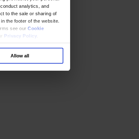
 conduct analytics, and
t to the sale or sharing of
in the footer of the website.
terms see our
Cookie
ur
Privacy Policy
.
Allow all