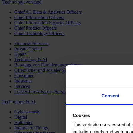
Technologievorstand
Chief AI, Data & Analytics Officers
Chief Information Officers
Chief Information Security Officers
Chief Product Officers
Chief Technology Officers
Financial Services
Private Capital
Health
Technology & AI
Beratung von Familienunternehmen
Öffentlicher und sozialer Sektor
Consumer
Industrial
Services
Leadership Advisory Services
Consent
Technology & AI
Cybersecurity
Cookies
Digital
Halbleiter
This website uses essential co
Internet of Things
including pixels and web beac