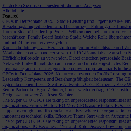
Entdecken Sie unsere neuesten Studien und Analysen
Alle Inhalte
Featured
CEOs in Deutschland 2026 - Studie
Leistung und Ergebnisstärke, ein
Beziehungsfähigkeit bedeutsam.
The Journey – Führung, die Transf
Human Side of Leadership Podcast
Willkommen bei Human Voices, ei
beschäftigen.
Family Board Insights Studie
Welche Rolle übernehmen
und mit 24 Tiefeninterviews geführt.
Künstliche Intelligenz – Herausforderungen für Aufsichtsräte und Vo
Möglichkeiten auseinanderzusetzen.
CHRO-Roundtable: Zwischen Me
Höflichkeitsfloskeln zu verwenden. Dabei entstehen parasoziale Bez
Netzwerk LinkedIn nah dran an Trends rund um datengestütztes Rec
governance, and risk—designed to empower corporate boards in the ag
CEOs in Deutschland 2026: Konturen eines neuen Profils
Leistung un
Leadership-Kompetenz und Beziehungsfähigkeit bedeutsam.
The CE
gegenüberstehen. Lesen Sie ihre Antworten.
CEO-Karrieren: Viele W
Senior Partner bei Egon Zehnder, immer wieder gefragt.
CEOs ostdeu
Ereignissen unserer Zeit lesen Sie hier.
The Super CFO
CFOs are taking on unprecedented responsibilities and
organizations.
From CFO to CEO
Most CFOs aspire to be CEOs—eithe
happen overnight, and it’s crucial to analyze where the organization cu
important as technical skills.
Effective Teams Start with an Authentic
The Super CFO
CFOs are taking on unprecedented responsibilities and
organizations.
CIO Becomes a ‘Yes and’ Role
Discover how companies 