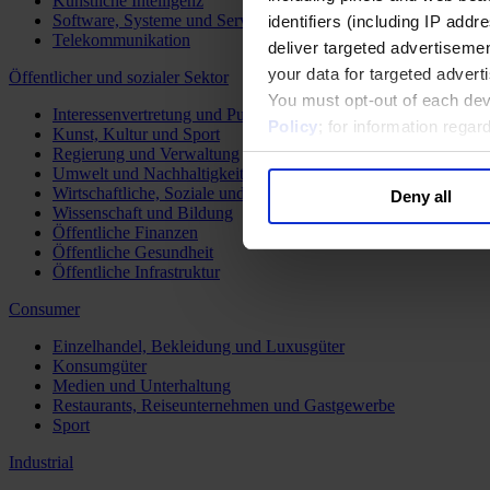
Künstliche Intelligenz
Software, Systeme und Services
identifiers (including IP add
Telekommunikation
deliver targeted advertisemen
your data for targeted advert
Öffentlicher und sozialer Sektor
You must opt-out of each dev
Interessenvertretung und Public Affairs
Policy
; for information rega
Kunst, Kultur und Sport
Regierung und Verwaltung
Umwelt und Nachhaltigkeit
Wirtschaftliche, Soziale und Humanitäre Entwicklung
Deny all
Wissenschaft und Bildung
Öffentliche Finanzen
Öffentliche Gesundheit
Öffentliche Infrastruktur
Consumer
Einzelhandel, Bekleidung und Luxusgüter
Konsumgüter
Medien und Unterhaltung
Restaurants, Reiseunternehmen und Gastgewerbe
Sport
Industrial