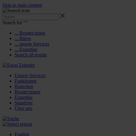
Skip to main content
Search for “
”
... Berater:innen
... Büros
... unsere Services
... Expertise
Search all results
Unsere Services
Funktionen
Branchen
Berater:innen
Expertise
Standorte
Über uns
English