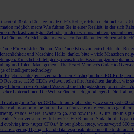
st zentral für den Einstieg in die CEO-Rolle, reichen nicht mehr aus. 
ormation möglich macht
Wie führen Sie in einer Realität, in der sich 
nem Podcast von Egon Zehnder, in dem wir uns mit den persönlichen 
 Beiräte und Aufsichtsräte in deutschen Familienunternehmen wirklich
rstände
Für Aufsichtsräte und Vorstände ist es von entscheidender Bedeut
nschlichkeit und Maschine
Hallo, danke, bitte – viele Menschen neig
iehungen.
Künstliche Intelligenz, menschliche Beziehungen
Stephanie C
ruiting und Talent Management.
The Board Member's Guide to Overse
e of intelligent technology.
d Ergebnisstärke, einst zentral für den Einstieg in die CEO-Rolle, reic
O Response
1.235 CEOs weltweit teilen ihre Ansichten darüber, wie si
ege führen in den Vorstand
Was sind die Erfolgsfaktoren, um in den 
tscher Unternehmen
Die Welt verändert sich grundlegend. Die Haltu
 evolving into “super CFOs.” In our global study, we surveyed 600 of th
r right now or in the future. But a few steps may remain to get there
rrently stands, where it wants to go, and how the CFO fits into this puzz
 Leader
A conversation with Lowe's CFO Brandon Sink about his path to
 evolving into “super CFOs.” In our global study, we surveyed 600 of th
are layering IT, digital, and data responsibilities onto the traditiona