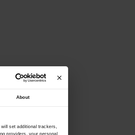
About
will set additional trackers,
ing providers, your personal