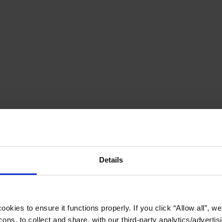
Details
okies to ensure it functions properly. If you click “Allow all”, we 
ons, to collect and share, with our third-party analytics/advertis