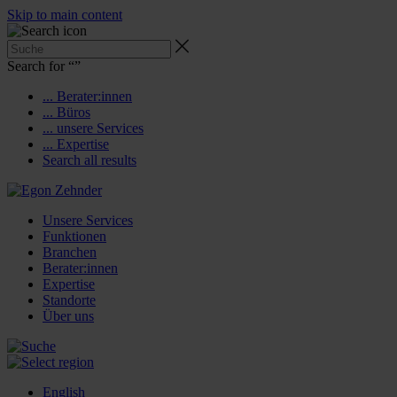
Skip to main content
Search for “
”
... Berater:innen
... Büros
... unsere Services
... Expertise
Search all results
Unsere Services
Funktionen
Branchen
Berater:innen
Expertise
Standorte
Über uns
English