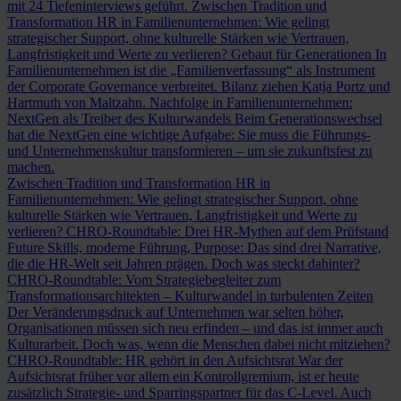
mit 24 Tiefeninterviews geführt.
Zwischen Tradition und
Transformation
HR in Familienunternehmen: Wie gelingt
strategischer Support, ohne kulturelle Stärken wie Vertrauen,
Langfristigkeit und Werte zu verlieren?
Gebaut für Generationen
In
Familienunternehmen ist die „Familienverfassung“ als Instrument
der Corporate Governance verbreitet. Bilanz ziehen Katja Portz und
Hartmuth von Maltzahn.
Nachfolge in Familienunternehmen:
NextGen als Treiber des Kulturwandels
Beim Generationswechsel
hat die NextGen eine wichtige Aufgabe: Sie muss die Führungs-
und Unternehmenskultur transformieren – um sie zukunftsfest zu
machen.
Zwischen Tradition und Transformation
HR in
Familienunternehmen: Wie gelingt strategischer Support, ohne
kulturelle Stärken wie Vertrauen, Langfristigkeit und Werte zu
verlieren?
CHRO-Roundtable: Drei HR-Mythen auf dem Prüfstand
Future Skills, moderne Führung, Purpose: Das sind drei Narrative,
die die HR-Welt seit Jahren prägen. Doch was steckt dahinter?
CHRO-Roundtable: Vom Strategiebegleiter zum
Transformationsarchitekten – Kulturwandel in turbulenten Zeiten
Der Veränderungsdruck auf Unternehmen war selten höher,
Organisationen müssen sich neu erfinden – und das ist immer auch
Kulturarbeit. Doch was, wenn die Menschen dabei nicht mitziehen?
CHRO-Roundtable: HR gehört in den Aufsichtsrat
War der
Aufsichtsrat früher vor allem ein Kontrollgremium, ist er heute
zusätzlich Strategie- und Sparringspartner für das C-Level. Auch