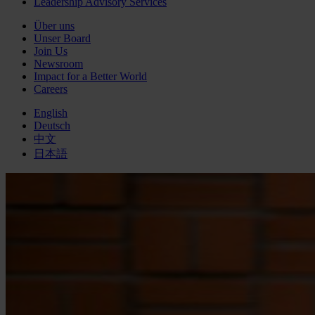
Leadership Advisory Services
Über uns
Unser Board
Join Us
Newsroom
Impact for a Better World
Careers
English
Deutsch
中文
日本語