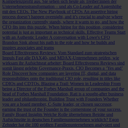
Kompetenzprofil aus. Sie sehen sich heute als Treiber:innen der
Unternehmenstransformation – und als Co-Leader auf Augenhöhe
mit den CEOs.
The New Playbook of CFOs
An assertive hiring
process doesn’t happen overnight, and it’s crucial to analyze where
the organization currently stands, where it wants to go, and how the
CFO fits into this puzzle. When hiring for this position, considering
potential is just as important as technical skills.
Effective Teams Start
with an Authentic Leader
A conversation with Lowe's CFO
Brandon Sink about his path to the role and how he builds and
inspires associates and teams
Board Effectiveness Reviews: Vom Standard zum strategischen
Impuls
Fast alle DAX40- und MDAX-Unternehmen prüfen, wie
wirksam ihr Aufsichtsrat arbeitet; Board Effectiveness Reviews sind
somit längst gelebte Governance-Praxis.
CIO Becomes a ‘Yes and’
Role
Discover how companies are layering IT, digital, and data
responsibilities onto the traditional CIO role, resulting in titles like
CDIOs and CDTOs.
Blazing a Trail: Women in Leadership
From
being a Director of the Forbes Marshall group of companies and the
head of Forbes Marshall Foundation, Rati is a sought-after business
leader and philanthropist.
Building Trust with Founders
Whether
you are a board member, C-Suite leader, or chosen successor,
earning the trust of the Founder is the cornerstone of your success.
Family Board Insights
Welche Rolle übernehmen Beiräte und
Aufsichtsräte in deutschen Familienunternehmen wirklich? Egon
Zehnder hat die 100 größten Familienunternehmen analysiert und