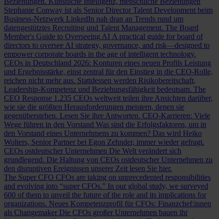
Beziehungen.
Künstliche Intelligenz, menschliche Beziehungen
Stephanie Conway ist als Senior Director Talent Development beim
Business-Netzwerk LinkedIn nah dran an Trends rund um
datengestütztes Recruiting und Talent Management.
The Board
Member's Guide to Overseeing AI
A practical guide for board of
directors to oversee AI strategy, governance, and risk—designed to
empower corporate boards in the age of intelligent technology.
CEOs in Deutschland 2026: Konturen eines neuen Profils
Leistung
und Ergebnisstärke, einst zentral für den Einstieg in die CEO-Rolle,
reichen nicht mehr aus. Stattdessen werden Risikobereitschaft,
Leadership-Kompetenz und Beziehungsfähigkeit bedeutsam.
The
CEO Response
1.235 CEOs weltweit teilen ihre Ansichten darüber,
wie sie die größten Herausforderungen meistern, denen sie
gegenüberstehen. Lesen Sie ihre Antworten.
CEO-Karrieren: Viele
Wege führen in den Vorstand
Was sind die Erfolgsfaktoren, um in
den Vorstand eines Unternehmens zu kommen? Das wird Heiko
Wolters, Senior Partner bei Egon Zehnder, immer wieder gefragt.
CEOs ostdeutscher Unternehmen
Die Welt verändert sich
grundlegend. Die Haltung von CEOs ostdeutscher Unternehmen zu
den disruptiven Ereignissen unserer Zeit lesen Sie hier.
The Super CFO
CFOs are taking on unprecedented responsibilities
and evolving into “super CFOs.” In our global study, we surveyed
600 of them to unveil the future of the role and its implications for
organizations.
Neues Kompetenzprofil für CFOs: Finanzchef:innen
als Changemaker
Die CFOs großer Unternehmen bauen ihr