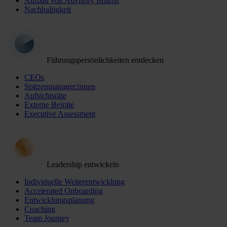
Aufbau von Advisory Boards
Nachhaltigkeit
Führungspersönlichkeiten entdecken
CEOs
Spitzenmanager:innen
Aufsichtsräte
Externe Beiräte
Executive Assessment
Leadership entwickeln
Individuelle Weiterentwicklung
Accelerated Onboarding
Entwicklungsplanung
Coaching
Team Journey