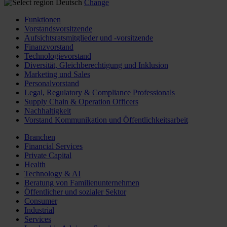
Deutsch
Change
Funktionen
Vorstandsvorsitzende
Aufsichtsratsmitglieder und -vorsitzende
Finanzvorstand
Technologievorstand
Diversität, Gleichberechtigung und Inklusion
Marketing und Sales
Personalvorstand
Legal, Regulatory & Compliance Professionals
Supply Chain & Operation Officers
Nachhaltigkeit
Vorstand Kommunikation und Öffentlichkeitsarbeit
Branchen
Financial Services
Private Capital
Health
Technology & AI
Beratung von Familienunternehmen
Öffentlicher und sozialer Sektor
Consumer
Industrial
Services