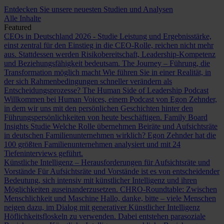
Entdecken Sie unsere neuesten Studien und Analysen
Alle Inhalte
Featured
CEOs in Deutschland 2026 - Studie
Leistung und Ergebnisstärke,
einst zentral für den Einstieg in die CEO-Rolle, reichen nicht mehr
aus. Stattdessen werden Risikobereitschaft, Leadership-Kompetenz
und Beziehungsfähigkeit bedeutsam.
The Journey – Führung, die
Transformation möglich macht
Wie führen Sie in einer Realität, in
der sich Rahmenbedingungen schneller verändern als
Entscheidungsprozesse?
The Human Side of Leadership Podcast
Willkommen bei Human Voices, einem Podcast von Egon Zehnder,
in dem wir uns mit den persönlichen Geschichten hinter den
Führungspersönlichkeiten von heute beschäftigen.
Family Board
Insights Studie
Welche Rolle übernehmen Beiräte und Aufsichtsräte
in deutschen Familienunternehmen wirklich? Egon Zehnder hat die
100 größten Familienunternehmen analysiert und mit 24
Tiefeninterviews geführt.
Künstliche Intelligenz – Herausforderungen für Aufsichtsräte und
Vorstände
Für Aufsichtsräte und Vorstände ist es von entscheidender
Bedeutung, sich intensiv mit künstlicher Intelligenz und ihren
Möglichkeiten auseinanderzusetzen.
CHRO-Roundtable: Zwischen
Menschlichkeit und Maschine
Hallo, danke, bitte – viele Menschen
neigen dazu, im Dialog mit generativer Künstlicher Intelligenz
Höflichkeitsfloskeln zu verwenden. Dabei entstehen parasoziale