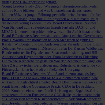
strategische HR-Expertise ist gefragt.
Young Leaders Study 2026: Wie junge Führungspersönlichkeiten
auf ihre Rolle blicken – und was Unternehmen daraus lernen
können
86% der jungen Führungspersönlichkeiten brennen für ihre
Rolle und wissen,, was ihre Führungsarbeit wirksam macht, zeigt
die neueste Young Leaders Study.
Board Effectiveness Reviews:
Vom Standard zum strategischen Impuls
Fast alle DAX40- und
MDAX-Unternehmen prüfen, wie wirksam ihr Aufsichtsrat arbeitet;
Board Effectiveness Reviews sind somit längst gelebte Governance-
Praxis.
Warum Transformation bei den Menschen beginnt: Dr.
Karsten Wildberger und Bill Anderson über Veränderung
Bei Egon
Zehnders Veranstaltung in Düsseldorf trafen Dr. Karsten Wildberger,
Bundesminister für Digitales und Staatsmodernisierung, und Bill
Anderson von Bayer aufeinander.
From Leadership to Eldership:
Die zweite Karrierehälfte gestalten
War der Renteneintritt lange eine
klare Zäsur zwischen Berufsleben und Ruhestand, ist das Ende von
Führungskarrieren heute oft ein fließender Übergang.
Board Effectiveness Reviews: Vom Standard zum strategischen
Impuls
Fast alle DAX40- und MDAX-Unternehmen prüfen, wie
wirksam ihr Aufsichtsrat arbeitet; Board Effectiveness Reviews sind
somit längst gelebte Governance-Praxis.
CEOs in Deutschland
2026: Konturen eines neuen Profils
Leistung und Ergebnisstärke,
einst zentral für den Einstieg in die CEO-Rolle, reichen nicht mehr
aus. Stattdessen werden Risikobereitschaft, Leadership-Kompetenz
und Beziehungsfähigkeit bedeutsam.
Warum Transformation bei den