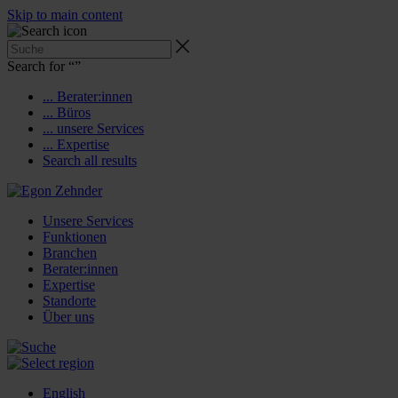
Skip to main content
Search for “
”
... Berater:innen
... Büros
... unsere Services
... Expertise
Search all results
Unsere Services
Funktionen
Branchen
Berater:innen
Expertise
Standorte
Über uns
English