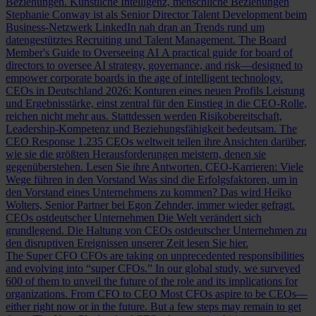
Beziehungen.
Künstliche Intelligenz, menschliche Beziehungen
Stephanie Conway ist als Senior Director Talent Development beim
Business-Netzwerk LinkedIn nah dran an Trends rund um
datengestütztes Recruiting und Talent Management.
The Board
Member's Guide to Overseeing AI
A practical guide for board of
directors to oversee AI strategy, governance, and risk—designed to
empower corporate boards in the age of intelligent technology.
CEOs in Deutschland 2026: Konturen eines neuen Profils
Leistung
und Ergebnisstärke, einst zentral für den Einstieg in die CEO-Rolle,
reichen nicht mehr aus. Stattdessen werden Risikobereitschaft,
Leadership-Kompetenz und Beziehungsfähigkeit bedeutsam.
The
CEO Response
1.235 CEOs weltweit teilen ihre Ansichten darüber,
wie sie die größten Herausforderungen meistern, denen sie
gegenüberstehen. Lesen Sie ihre Antworten.
CEO-Karrieren: Viele
Wege führen in den Vorstand
Was sind die Erfolgsfaktoren, um in
den Vorstand eines Unternehmens zu kommen? Das wird Heiko
Wolters, Senior Partner bei Egon Zehnder, immer wieder gefragt.
CEOs ostdeutscher Unternehmen
Die Welt verändert sich
grundlegend. Die Haltung von CEOs ostdeutscher Unternehmen zu
den disruptiven Ereignissen unserer Zeit lesen Sie hier.
The Super CFO
CFOs are taking on unprecedented responsibilities
and evolving into “super CFOs.” In our global study, we surveyed
600 of them to unveil the future of the role and its implications for
organizations.
From CFO to CEO
Most CFOs aspire to be CEOs—
either right now or in the future. But a few steps may remain to get