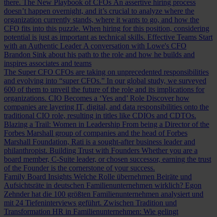
there.
The New Playbook of CFOs
An assertive hiring process
doesn’t happen overnight, and it’s crucial to analyze where the
organization currently stands, where it wants to go, and how the
CFO fits into this puzzle. When hiring for this position, considering
potential is just as important as technical skills.
Effective Teams Start
with an Authentic Leader
A conversation with Lowe's CFO
Brandon Sink about his path to the role and how he builds and
inspires associates and teams
The Super CFO
CFOs are taking on unprecedented responsibilities
and evolving into “super CFOs.” In our global study, we surveyed
600 of them to unveil the future of the role and its implications for
organizations.
CIO Becomes a ‘Yes and’ Role
Discover how
companies are layering IT, digital, and data responsibilities onto the
traditional CIO role, resulting in titles like CDIOs and CDTOs.
Blazing a Trail: Women in Leadership
From being a Director of the
Forbes Marshall group of companies and the head of Forbes
Marshall Foundation, Rati is a sought-after business leader and
philanthropist.
Building Trust with Founders
Whether you are a
board member, C-Suite leader, or chosen successor, earning the trust
of the Founder is the cornerstone of your success.
Family Board Insights
Welche Rolle übernehmen Beiräte und
Aufsichtsräte in deutschen Familienunternehmen wirklich? Egon
Zehnder hat die 100 größten Familienunternehmen analysiert und
mit 24 Tiefeninterviews geführt.
Zwischen Tradition und
Transformation
HR in Familienunternehmen: Wie gelingt