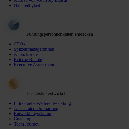
Aufbau von Advisory Boards
Nachhaltigkeit
Führungspersönlichkeiten entdecken
CEOs
Spitzenmanager:innen
Aufsichtsräte
Externe Beiräte
Executive Assessment
Leadership entwickeln
Individuelle Weiterentwicklung
Accelerated Onboarding
Entwicklungsplanung
Coaching
Team Journey