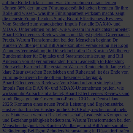
auf ihre Rolle blicken – und was Unternehmen daraus lernen
können
86% der jungen Führungspersönlichkeiten brennen für ihre
Rolle und wissen,, was ihre Führungsarbeit wirksam macht, zeigt
die neueste Young Leaders Study.
Board Effectiveness Reviews:
Vom Standard zum strategischen Impuls
Fast alle DAX40- und
MDAX-Unternehmen prüfen, wie wirksam ihr Aufsichtsrat arbeitet;
Board Effectiveness Reviews sind somit längst gelebte Governance-
Praxis.
Warum Transformation bei den Menschen beginnt: Dr.
Karsten Wildberger und Bill Anderson über Veränderung
Bei Egon
Zehnders Veranstaltung in Düsseldorf trafen Dr. Karsten Wildberger,
Bundesminister für Digitales und Staatsmodernisierung, und Bill
Anderson von Bayer aufeinander.
From Leadership to Eldership:
Die zweite Karrierehälfte gestalten
War der Renteneintritt lange eine
klare Zäsur zwischen Berufsleben und Ruhestand, ist das Ende von
Führungskarrieren heute oft ein fließender Übergang.
Board Effectiveness Reviews: Vom Standard zum strategischen
Impuls
Fast alle DAX40- und MDAX-Unternehmen prüfen, wie
wirksam ihr Aufsichtsrat arbeitet; Board Effectiveness Reviews sind
somit längst gelebte Governance-Praxis.
CEOs in Deutschland
2026: Konturen eines neuen Profils
Leistung und Ergebnisstärke,
einst zentral für den Einstieg in die CEO-Rolle, reichen nicht mehr
aus. Stattdessen werden Risikobereitschaft, Leadership-Kompetenz
und Beziehungsfähigkeit bedeutsam.
Warum Transformation bei den
Menschen beginnt: Dr. Karsten Wildberger und Bill Anderson über
Veränderung
Bei Egon Zehnders Veranstaltung in Düsseldorf trafen