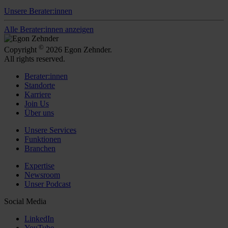
Unsere Berater:innen
Alle Berater:innen anzeigen
©
Copyright
2026 Egon Zehnder.
All rights reserved.
Berater:innen
Standorte
Karriere
Join Us
Über uns
Unsere Services
Funktionen
Branchen
Expertise
Newsroom
Unser Podcast
Social Media
LinkedIn
YouTube