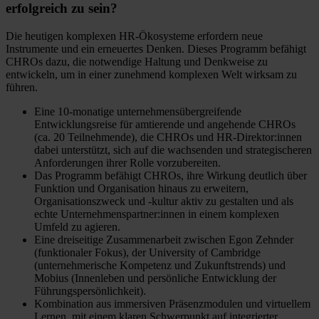
erfolgreich zu sein?
Die heutigen komplexen HR-Ökosysteme erfordern neue
Instrumente und ein erneuertes Denken. Dieses Programm befähigt
CHROs dazu, die notwendige Haltung und Denkweise zu
entwickeln, um in einer zunehmend komplexen Welt wirksam zu
führen.
Eine 10-monatige unternehmensübergreifende
Entwicklungsreise für amtierende und angehende CHROs
(ca. 20 Teilnehmende), die CHROs und HR-Direktor:innen
dabei unterstützt, sich auf die wachsenden und strategischeren
Anforderungen ihrer Rolle vorzubereiten.
Das Programm befähigt CHROs, ihre Wirkung deutlich über
Funktion und Organisation hinaus zu erweitern,
Organisationszweck und -kultur aktiv zu gestalten und als
echte Unternehmenspartner:innen in einem komplexen
Umfeld zu agieren.
Eine dreiseitige Zusammenarbeit zwischen Egon Zehnder
(funktionaler Fokus), der University of Cambridge
(unternehmerische Kompetenz und Zukunftstrends) und
Mobius (Innenleben und persönliche Entwicklung der
Führungspersönlichkeit).
Kombination aus immersiven Präsenzmodulen und virtuellem
Lernen, mit einem klaren Schwerpunkt auf integrierter