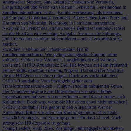
strategischer Support, ohne kulturelle Stärken wie Vertrauen,
Langfristigkeit und Werte zu verlieren?
Gebaut für Generationen
In
Familienunternehmen ist die „Familienverfassung“ als Instrument
der Corporate Governance verbreitet. Bilanz ziehen Katja Portz und
Hartmuth von Maltzahn.
Nachfolge in Familienunternehmen:
NextGen als Treiber des Kulturwandels
Beim Generationswechsel
hat die NextGen eine wichtige Aufgabe: Sie muss die Führungs-
und Unternehmenskultur transformieren – um sie zukunftsfest zu
machen.
Zwischen Tradition und Transformation
HR in
Familienunternehmen: Wie gelingt strategischer Support, ohne
kulturelle Stärken wie Vertrauen, Langfristigkeit und Werte zu
verlieren?
CHRO-Roundtable: Drei HR-Mythen auf dem Prüfstand
Future Skills, moderne Führung, Purpose: Das sind drei Narrative,
die die HR-Welt seit Jahren prägen. Doch was steckt dahinter?
CHRO-Roundtable: Vom Strategiebegleiter zum
Transformationsarchitekten – Kulturwandel in turbulenten Zeiten
Der Veränderungsdruck auf Unternehmen war selten höher,
Organisationen müssen sich neu erfinden – und das ist immer auch
Kulturarbeit. Doch was, wenn die Menschen dabei nicht mitziehen?
CHRO-Roundtable: HR gehört in den Aufsichtsrat
War der
Aufsichtsrat früher vor allem ein Kontrollgremium, ist er heute
zusätzlich Strategie- und Sparringspartner für das C-Level. Auch
strategische HR-Expertise ist gefragt.
Young Leaders Study 2026: Wie junge Führungspersönlichkeiten