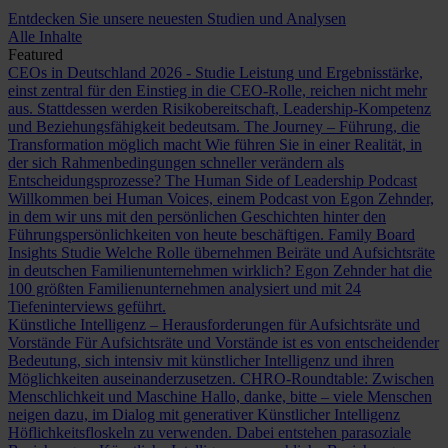
Entdecken Sie unsere neuesten Studien und Analysen
Alle Inhalte
Featured
CEOs in Deutschland 2026 - Studie
Leistung und Ergebnisstärke,
einst zentral für den Einstieg in die CEO-Rolle, reichen nicht mehr
aus. Stattdessen werden Risikobereitschaft, Leadership-Kompetenz
und Beziehungsfähigkeit bedeutsam.
The Journey – Führung, die
Transformation möglich macht
Wie führen Sie in einer Realität, in
der sich Rahmenbedingungen schneller verändern als
Entscheidungsprozesse?
The Human Side of Leadership Podcast
Willkommen bei Human Voices, einem Podcast von Egon Zehnder,
in dem wir uns mit den persönlichen Geschichten hinter den
Führungspersönlichkeiten von heute beschäftigen.
Family Board
Insights Studie
Welche Rolle übernehmen Beiräte und Aufsichtsräte
in deutschen Familienunternehmen wirklich? Egon Zehnder hat die
100 größten Familienunternehmen analysiert und mit 24
Tiefeninterviews geführt.
Künstliche Intelligenz – Herausforderungen für Aufsichtsräte und
Vorstände
Für Aufsichtsräte und Vorstände ist es von entscheidender
Bedeutung, sich intensiv mit künstlicher Intelligenz und ihren
Möglichkeiten auseinanderzusetzen.
CHRO-Roundtable: Zwischen
Menschlichkeit und Maschine
Hallo, danke, bitte – viele Menschen
neigen dazu, im Dialog mit generativer Künstlicher Intelligenz
Höflichkeitsfloskeln zu verwenden. Dabei entstehen parasoziale