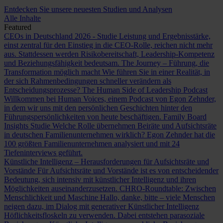
Entdecken Sie unsere neuesten Studien und Analysen
Alle Inhalte
Featured
CEOs in Deutschland 2026 - Studie
Leistung und Ergebnisstärke,
einst zentral für den Einstieg in die CEO-Rolle, reichen nicht mehr
aus. Stattdessen werden Risikobereitschaft, Leadership-Kompetenz
und Beziehungsfähigkeit bedeutsam.
The Journey – Führung, die
Transformation möglich macht
Wie führen Sie in einer Realität, in
der sich Rahmenbedingungen schneller verändern als
Entscheidungsprozesse?
The Human Side of Leadership Podcast
Willkommen bei Human Voices, einem Podcast von Egon Zehnder,
in dem wir uns mit den persönlichen Geschichten hinter den
Führungspersönlichkeiten von heute beschäftigen.
Family Board
Insights Studie
Welche Rolle übernehmen Beiräte und Aufsichtsräte
in deutschen Familienunternehmen wirklich? Egon Zehnder hat die
100 größten Familienunternehmen analysiert und mit 24
Tiefeninterviews geführt.
Künstliche Intelligenz – Herausforderungen für Aufsichtsräte und
Vorstände
Für Aufsichtsräte und Vorstände ist es von entscheidender
Bedeutung, sich intensiv mit künstlicher Intelligenz und ihren
Möglichkeiten auseinanderzusetzen.
CHRO-Roundtable: Zwischen
Menschlichkeit und Maschine
Hallo, danke, bitte – viele Menschen
neigen dazu, im Dialog mit generativer Künstlicher Intelligenz
Höflichkeitsfloskeln zu verwenden. Dabei entstehen parasoziale