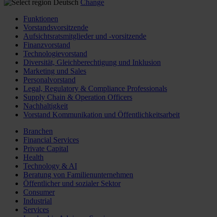
Deutsch
Change
Funktionen
Vorstandsvorsitzende
Aufsichtsratsmitglieder und -vorsitzende
Finanzvorstand
Technologievorstand
Diversität, Gleichberechtigung und Inklusion
Marketing und Sales
Personalvorstand
Legal, Regulatory & Compliance Professionals
Supply Chain & Operation Officers
Nachhaltigkeit
Vorstand Kommunikation und Öffentlichkeitsarbeit
Branchen
Financial Services
Private Capital
Health
Technology & AI
Beratung von Familienunternehmen
Öffentlicher und sozialer Sektor
Consumer
Industrial
Services