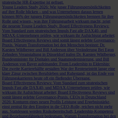
strategische HR-Expertise ist gefragt.
Young Leaders Study 2026: Wie junge Führungspersönlichkeiten
auf ihre Rolle blicken – und was Unternehmen daraus lernen
können
86% der jungen Führungspersönlichkeiten brennen für ihre
Rolle und wissen,, was ihre Führungsarbeit wirksam macht, zeigt
die neueste Young Leaders Study.
Board Effectiveness Reviews:
Vom Standard zum strategischen Impuls
Fast alle DAX40- und
MDAX-Unternehmen prüfen, wie wirksam ihr Aufsichtsrat arbeitet;
Board Effectiveness Reviews sind somit längst gelebte Governance-
Praxis.
Warum Transformation bei den Menschen beginnt: Dr.
Karsten Wildberger und Bill Anderson über Veränderung
Bei Egon
Zehnders Veranstaltung in Düsseldorf trafen Dr. Karsten Wildberger,
Bundesminister für Digitales und Staatsmodernisierung, und Bill
Anderson von Bayer aufeinander.
From Leadership to Eldership:
Die zweite Karrierehälfte gestalten
War der Renteneintritt lange eine
klare Zäsur zwischen Berufsleben und Ruhestand, ist das Ende von
Führungskarrieren heute oft ein fließender Übergang.
Board Effectiveness Reviews: Vom Standard zum strategischen
Impuls
Fast alle DAX40- und MDAX-Unternehmen prüfen, wie
wirksam ihr Aufsichtsrat arbeitet; Board Effectiveness Reviews sind
somit längst gelebte Governance-Praxis.
CEOs in Deutschland
2026: Konturen eines neuen Profils
Leistung und Ergebnisstärke,
einst zentral für den Einstieg in die CEO-Rolle, reichen nicht mehr
aus. Stattdessen werden Risikobereitschaft, Leadership-Kompetenz
und Beziehungsfähigkeit bedeutsam.
Warum Transformation bei den