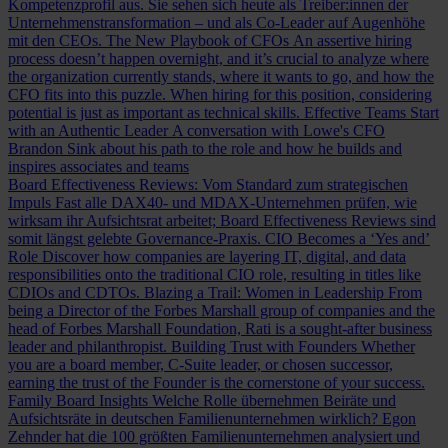
Kompetenzprofil aus. Sie sehen sich heute als Treiber:innen der
Unternehmenstransformation – und als Co-Leader auf Augenhöhe
mit den CEOs.
The New Playbook of CFOs
An assertive hiring
process doesn’t happen overnight, and it’s crucial to analyze where
the organization currently stands, where it wants to go, and how the
CFO fits into this puzzle. When hiring for this position, considering
potential is just as important as technical skills.
Effective Teams Start
with an Authentic Leader
A conversation with Lowe's CFO
Brandon Sink about his path to the role and how he builds and
inspires associates and teams
Board Effectiveness Reviews: Vom Standard zum strategischen
Impuls
Fast alle DAX40- und MDAX-Unternehmen prüfen, wie
wirksam ihr Aufsichtsrat arbeitet; Board Effectiveness Reviews sind
somit längst gelebte Governance-Praxis.
CIO Becomes a ‘Yes and’
Role
Discover how companies are layering IT, digital, and data
responsibilities onto the traditional CIO role, resulting in titles like
CDIOs and CDTOs.
Blazing a Trail: Women in Leadership
From
being a Director of the Forbes Marshall group of companies and the
head of Forbes Marshall Foundation, Rati is a sought-after business
leader and philanthropist.
Building Trust with Founders
Whether
you are a board member, C-Suite leader, or chosen successor,
earning the trust of the Founder is the cornerstone of your success.
Family Board Insights
Welche Rolle übernehmen Beiräte und
Aufsichtsräte in deutschen Familienunternehmen wirklich? Egon
Zehnder hat die 100 größten Familienunternehmen analysiert und