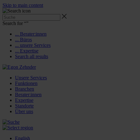
Skip to main content
Search for “
”
... Berater:innen
... Büros
... unsere Services
... Expertise
Search all results
Unsere Services
Funktionen
Branchen
Berater:innen
Expertise
Standorte
Über uns
English