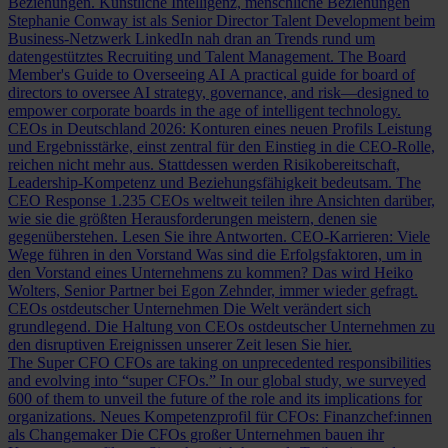
Beziehungen.
Künstliche Intelligenz, menschliche Beziehungen
Stephanie Conway ist als Senior Director Talent Development beim
Business-Netzwerk LinkedIn nah dran an Trends rund um
datengestütztes Recruiting und Talent Management.
The Board
Member's Guide to Overseeing AI
A practical guide for board of
directors to oversee AI strategy, governance, and risk—designed to
empower corporate boards in the age of intelligent technology.
CEOs in Deutschland 2026: Konturen eines neuen Profils
Leistung
und Ergebnisstärke, einst zentral für den Einstieg in die CEO-Rolle,
reichen nicht mehr aus. Stattdessen werden Risikobereitschaft,
Leadership-Kompetenz und Beziehungsfähigkeit bedeutsam.
The
CEO Response
1.235 CEOs weltweit teilen ihre Ansichten darüber,
wie sie die größten Herausforderungen meistern, denen sie
gegenüberstehen. Lesen Sie ihre Antworten.
CEO-Karrieren: Viele
Wege führen in den Vorstand
Was sind die Erfolgsfaktoren, um in
den Vorstand eines Unternehmens zu kommen? Das wird Heiko
Wolters, Senior Partner bei Egon Zehnder, immer wieder gefragt.
CEOs ostdeutscher Unternehmen
Die Welt verändert sich
grundlegend. Die Haltung von CEOs ostdeutscher Unternehmen zu
den disruptiven Ereignissen unserer Zeit lesen Sie hier.
The Super CFO
CFOs are taking on unprecedented responsibilities
and evolving into “super CFOs.” In our global study, we surveyed
600 of them to unveil the future of the role and its implications for
organizations.
Neues Kompetenzprofil für CFOs: Finanzchef:innen
als Changemaker
Die CFOs großer Unternehmen bauen ihr