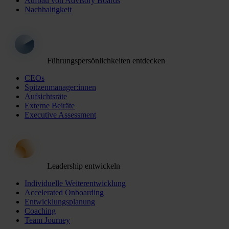
Aufbau von Advisory Boards
Nachhaltigkeit
Führungspersönlichkeiten entdecken
CEOs
Spitzenmanager:innen
Aufsichtsräte
Externe Beiräte
Executive Assessment
Leadership entwickeln
Individuelle Weiterentwicklung
Accelerated Onboarding
Entwicklungsplanung
Coaching
Team Journey