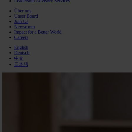
Leadership Advisory Services
Über uns
Unser Board
Join Us
Newsroom
Impact for a Better World
Careers
English
Deutsch
中文
日本語