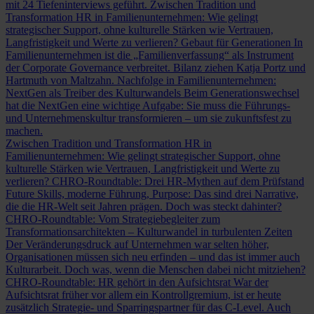
mit 24 Tiefeninterviews geführt.
Zwischen Tradition und
Transformation
HR in Familienunternehmen: Wie gelingt
strategischer Support, ohne kulturelle Stärken wie Vertrauen,
Langfristigkeit und Werte zu verlieren?
Gebaut für Generationen
In
Familienunternehmen ist die „Familienverfassung“ als Instrument
der Corporate Governance verbreitet. Bilanz ziehen Katja Portz und
Hartmuth von Maltzahn.
Nachfolge in Familienunternehmen:
NextGen als Treiber des Kulturwandels
Beim Generationswechsel
hat die NextGen eine wichtige Aufgabe: Sie muss die Führungs-
und Unternehmenskultur transformieren – um sie zukunftsfest zu
machen.
Zwischen Tradition und Transformation
HR in
Familienunternehmen: Wie gelingt strategischer Support, ohne
kulturelle Stärken wie Vertrauen, Langfristigkeit und Werte zu
verlieren?
CHRO-Roundtable: Drei HR-Mythen auf dem Prüfstand
Future Skills, moderne Führung, Purpose: Das sind drei Narrative,
die die HR-Welt seit Jahren prägen. Doch was steckt dahinter?
CHRO-Roundtable: Vom Strategiebegleiter zum
Transformationsarchitekten – Kulturwandel in turbulenten Zeiten
Der Veränderungsdruck auf Unternehmen war selten höher,
Organisationen müssen sich neu erfinden – und das ist immer auch
Kulturarbeit. Doch was, wenn die Menschen dabei nicht mitziehen?
CHRO-Roundtable: HR gehört in den Aufsichtsrat
War der
Aufsichtsrat früher vor allem ein Kontrollgremium, ist er heute
zusätzlich Strategie- und Sparringspartner für das C-Level. Auch