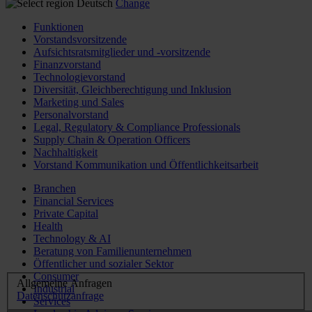
Deutsch
Change
Funktionen
Vorstandsvorsitzende
Aufsichtsratsmitglieder und -vorsitzende
Finanzvorstand
Technologievorstand
Diversität, Gleichberechtigung und Inklusion
Marketing und Sales
Personalvorstand
Legal, Regulatory & Compliance Professionals
Supply Chain & Operation Officers
Nachhaltigkeit
Vorstand Kommunikation und Öffentlichkeitsarbeit
Branchen
Financial Services
Private Capital
Health
Technology & AI
Beratung von Familienunternehmen
Öffentlicher und sozialer Sektor
Consumer
Allgemeine Anfragen
Industrial
Datenschutzanfrage
Services