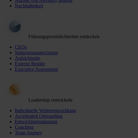
Aufbau von Advisory Boards
Nachhaltigkeit
Führungspersönlichkeiten entdecken
CEOs
Spitzenmanager:innen
Aufsichtsräte
Externe Beiräte
Executive Assessment
Leadership entwickeln
Individuelle Weiterentwicklung
Accelerated Onboarding
Entwicklungsplanung
Coaching
Team Journey