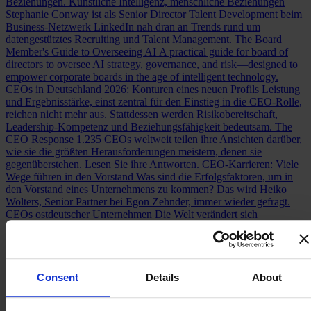
Beziehungen.
Künstliche Intelligenz, menschliche Beziehungen
Stephanie Conway ist als Senior Director Talent Development beim
Business-Netzwerk LinkedIn nah dran an Trends rund um
datengestütztes Recruiting und Talent Management.
The Board
Member's Guide to Overseeing AI
A practical guide for board of
directors to oversee AI strategy, governance, and risk—designed to
empower corporate boards in the age of intelligent technology.
CEOs in Deutschland 2026: Konturen eines neuen Profils
Leistung
und Ergebnisstärke, einst zentral für den Einstieg in die CEO-Rolle,
reichen nicht mehr aus. Stattdessen werden Risikobereitschaft,
Leadership-Kompetenz und Beziehungsfähigkeit bedeutsam.
The
CEO Response
1.235 CEOs weltweit teilen ihre Ansichten darüber,
wie sie die größten Herausforderungen meistern, denen sie
gegenüberstehen. Lesen Sie ihre Antworten.
CEO-Karrieren: Viele
Wege führen in den Vorstand
Was sind die Erfolgsfaktoren, um in
den Vorstand eines Unternehmens zu kommen? Das wird Heiko
Wolters, Senior Partner bei Egon Zehnder, immer wieder gefragt.
CEOs ostdeutscher Unternehmen
Die Welt verändert sich
grundlegend. Die Haltung von CEOs ostdeutscher Unternehmen zu
den disruptiven Ereignissen unserer Zeit lesen Sie hier.
The Super CFO
CFOs are taking on unprecedented responsibilities
and evolving into “super CFOs.” In our global study, we surveyed
600 of them to unveil the future of the role and its implications for
Consent
Details
About
organizations.
Neues Kompetenzprofil für CFOs: Finanzchef:innen
als Changemaker
Die CFOs großer Unternehmen bauen ihr