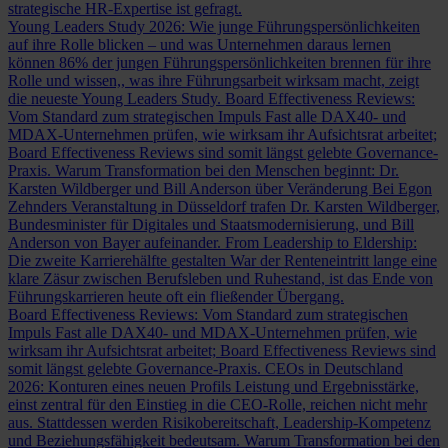
strategische HR-Expertise ist gefragt.
Young Leaders Study 2026: Wie junge Führungspersönlichkeiten
auf ihre Rolle blicken – und was Unternehmen daraus lernen
können
86% der jungen Führungspersönlichkeiten brennen für ihre
Rolle und wissen,, was ihre Führungsarbeit wirksam macht, zeigt
die neueste Young Leaders Study.
Board Effectiveness Reviews:
Vom Standard zum strategischen Impuls
Fast alle DAX40- und
MDAX-Unternehmen prüfen, wie wirksam ihr Aufsichtsrat arbeitet;
Board Effectiveness Reviews sind somit längst gelebte Governance-
Praxis.
Warum Transformation bei den Menschen beginnt: Dr.
Karsten Wildberger und Bill Anderson über Veränderung
Bei Egon
Zehnders Veranstaltung in Düsseldorf trafen Dr. Karsten Wildberger,
Bundesminister für Digitales und Staatsmodernisierung, und Bill
Anderson von Bayer aufeinander.
From Leadership to Eldership:
Die zweite Karrierehälfte gestalten
War der Renteneintritt lange eine
klare Zäsur zwischen Berufsleben und Ruhestand, ist das Ende von
Führungskarrieren heute oft ein fließender Übergang.
Board Effectiveness Reviews: Vom Standard zum strategischen
Impuls
Fast alle DAX40- und MDAX-Unternehmen prüfen, wie
wirksam ihr Aufsichtsrat arbeitet; Board Effectiveness Reviews sind
somit längst gelebte Governance-Praxis.
CEOs in Deutschland
2026: Konturen eines neuen Profils
Leistung und Ergebnisstärke,
einst zentral für den Einstieg in die CEO-Rolle, reichen nicht mehr
aus. Stattdessen werden Risikobereitschaft, Leadership-Kompetenz
und Beziehungsfähigkeit bedeutsam.
Warum Transformation bei den