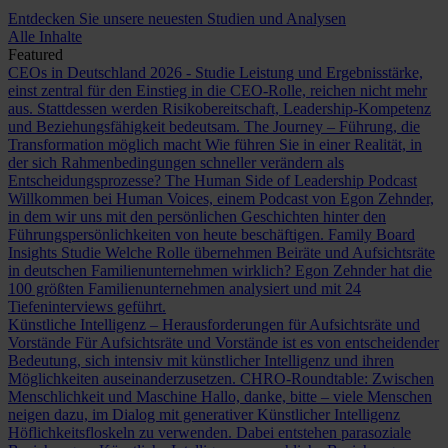
Entdecken Sie unsere neuesten Studien und Analysen
Alle Inhalte
Featured
CEOs in Deutschland 2026 - Studie
Leistung und Ergebnisstärke,
einst zentral für den Einstieg in die CEO-Rolle, reichen nicht mehr
aus. Stattdessen werden Risikobereitschaft, Leadership-Kompetenz
und Beziehungsfähigkeit bedeutsam.
The Journey – Führung, die
Transformation möglich macht
Wie führen Sie in einer Realität, in
der sich Rahmenbedingungen schneller verändern als
Entscheidungsprozesse?
The Human Side of Leadership Podcast
Willkommen bei Human Voices, einem Podcast von Egon Zehnder,
in dem wir uns mit den persönlichen Geschichten hinter den
Führungspersönlichkeiten von heute beschäftigen.
Family Board
Insights Studie
Welche Rolle übernehmen Beiräte und Aufsichtsräte
in deutschen Familienunternehmen wirklich? Egon Zehnder hat die
100 größten Familienunternehmen analysiert und mit 24
Tiefeninterviews geführt.
Künstliche Intelligenz – Herausforderungen für Aufsichtsräte und
Vorstände
Für Aufsichtsräte und Vorstände ist es von entscheidender
Bedeutung, sich intensiv mit künstlicher Intelligenz und ihren
Möglichkeiten auseinanderzusetzen.
CHRO-Roundtable: Zwischen
Menschlichkeit und Maschine
Hallo, danke, bitte – viele Menschen
neigen dazu, im Dialog mit generativer Künstlicher Intelligenz
Höflichkeitsfloskeln zu verwenden. Dabei entstehen parasoziale