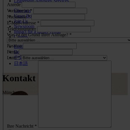
Leadership Advisory Services
Anrede
Vorname(n) *
Über uns
Unser Board
Nachname *
Join Us
E-Mail-Adresse *
Newsroom
Telefonnummer
Impact for a Better World
Was ist der Grund Ihrer Anfrage? *
Careers
Position
English
Firma
Deutsch
中文
Land *
日本語
Kontakt
München
Ihre Nachricht *