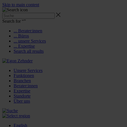
Skip to main content
Search for “
”
... Berater:innen
... Büros
... unsere Services
... Expertise
Search all results
Unsere Services
Funktionen
Branchen
Berater:innen
Expertise
Standorte
Über uns
English