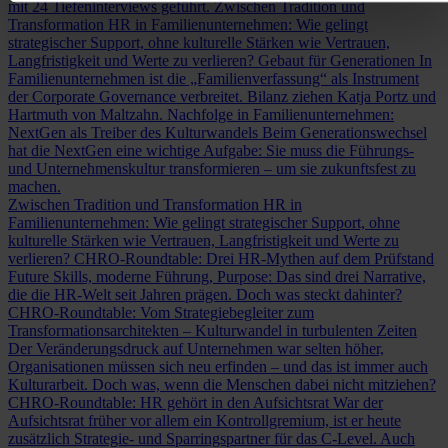
mit 24 Tiefeninterviews geführt.
Zwischen Tradition und
Transformation
HR in Familienunternehmen: Wie gelingt
strategischer Support, ohne kulturelle Stärken wie Vertrauen,
Langfristigkeit und Werte zu verlieren?
Gebaut für Generationen
In
Familienunternehmen ist die „Familienverfassung“ als Instrument
der Corporate Governance verbreitet. Bilanz ziehen Katja Portz und
Hartmuth von Maltzahn.
Nachfolge in Familienunternehmen:
NextGen als Treiber des Kulturwandels
Beim Generationswechsel
hat die NextGen eine wichtige Aufgabe: Sie muss die Führungs-
und Unternehmenskultur transformieren – um sie zukunftsfest zu
machen.
Zwischen Tradition und Transformation
HR in
Familienunternehmen: Wie gelingt strategischer Support, ohne
kulturelle Stärken wie Vertrauen, Langfristigkeit und Werte zu
verlieren?
CHRO-Roundtable: Drei HR-Mythen auf dem Prüfstand
Future Skills, moderne Führung, Purpose: Das sind drei Narrative,
die die HR-Welt seit Jahren prägen. Doch was steckt dahinter?
CHRO-Roundtable: Vom Strategiebegleiter zum
Transformationsarchitekten – Kulturwandel in turbulenten Zeiten
Der Veränderungsdruck auf Unternehmen war selten höher,
Organisationen müssen sich neu erfinden – und das ist immer auch
Kulturarbeit. Doch was, wenn die Menschen dabei nicht mitziehen?
CHRO-Roundtable: HR gehört in den Aufsichtsrat
War der
Aufsichtsrat früher vor allem ein Kontrollgremium, ist er heute
zusätzlich Strategie- und Sparringspartner für das C-Level. Auch