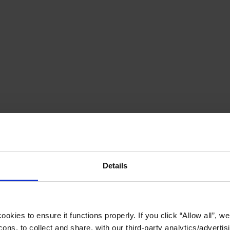
Details
okies to ensure it functions properly. If you click “Allow all”, we 
ons, to collect and share, with our third-party analytics/advertis