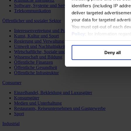
Künstliche Intelligenz
Software, Systeme und Services
identifiers (including IP add
Telekommunikation
deliver targeted advertisemen
your data for targeted advert
Öffentlicher und sozialer Sektor
You must opt-out of each dev
Interessenvertretung und Public Affairs
Policy
; for information rega
Kunst, Kultur und Sport
Regierung und Verwaltung
Umwelt und Nachhaltigkeit
Wirtschaftliche, Soziale und Humanitäre Entwicklung
Deny all
Wissenschaft und Bildung
Öffentliche Finanzen
Öffentliche Gesundheit
Öffentliche Infrastruktur
Consumer
Einzelhandel, Bekleidung und Luxusgüter
Konsumgüter
Medien und Unterhaltung
Restaurants, Reiseunternehmen und Gastgewerbe
Sport
Industrial