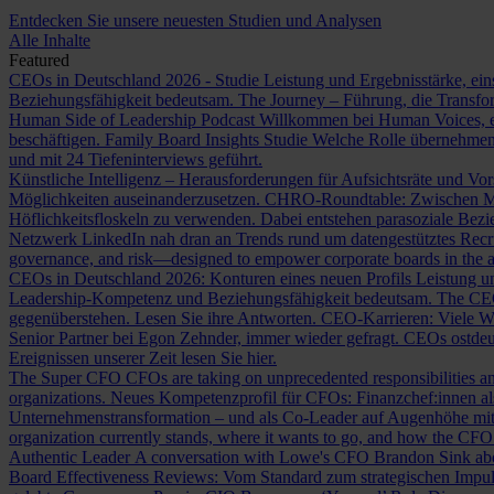
Entdecken Sie unsere neuesten Studien und Analysen
Alle Inhalte
Featured
CEOs in Deutschland 2026 - Studie
Leistung und Ergebnisstärke, ein
Beziehungsfähigkeit bedeutsam.
The Journey – Führung, die Transf
Human Side of Leadership Podcast
Willkommen bei Human Voices, ei
beschäftigen.
Family Board Insights Studie
Welche Rolle übernehmen
und mit 24 Tiefeninterviews geführt.
Künstliche Intelligenz – Herausforderungen für Aufsichtsräte und Vo
Möglichkeiten auseinanderzusetzen.
CHRO-Roundtable: Zwischen Me
Höflichkeitsfloskeln zu verwenden. Dabei entstehen parasoziale Bez
Netzwerk LinkedIn nah dran an Trends rund um datengestütztes Rec
governance, and risk—designed to empower corporate boards in the ag
CEOs in Deutschland 2026: Konturen eines neuen Profils
Leistung un
Leadership-Kompetenz und Beziehungsfähigkeit bedeutsam.
The CE
gegenüberstehen. Lesen Sie ihre Antworten.
CEO-Karrieren: Viele W
Senior Partner bei Egon Zehnder, immer wieder gefragt.
CEOs ostdeu
Ereignissen unserer Zeit lesen Sie hier.
The Super CFO
CFOs are taking on unprecedented responsibilities and
organizations.
Neues Kompetenzprofil für CFOs: Finanzchef:innen 
Unternehmenstransformation – und als Co-Leader auf Augenhöhe m
organization currently stands, where it wants to go, and how the CFO fit
Authentic Leader
A conversation with Lowe's CFO Brandon Sink about
Board Effectiveness Reviews: Vom Standard zum strategischen Impu