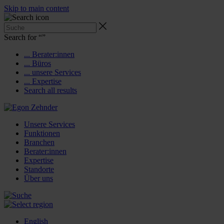
Skip to main content
Search for “
”
... Berater:innen
... Büros
... unsere Services
... Expertise
Search all results
Unsere Services
Funktionen
Branchen
Berater:innen
Expertise
Standorte
Über uns
English