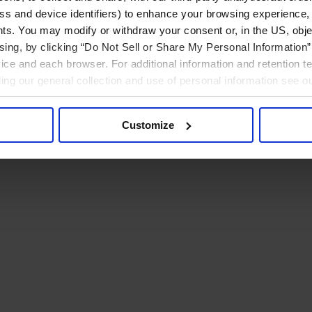
ress and device identifiers) to enhance your browsing experience,
ts. You may modify or withdraw your consent or, in the US, objec
ising, by clicking “Do Not Sell or Share My Personal Information” 
ice and each browser. For additional information and retention 
rding our general collection and use of personal information see o
Customize