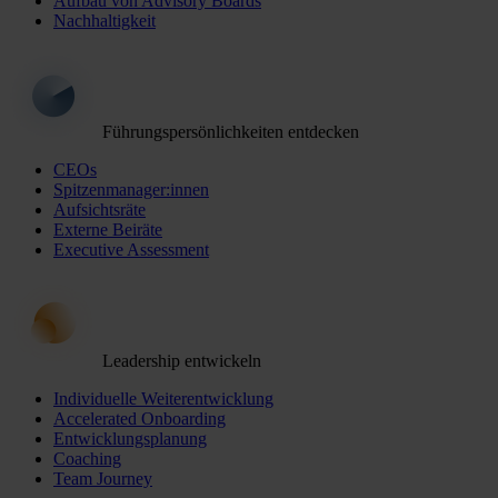
Aufbau von Advisory Boards
Nachhaltigkeit
Führungspersönlichkeiten entdecken
CEOs
Spitzenmanager:innen
Aufsichtsräte
Externe Beiräte
Executive Assessment
Leadership entwickeln
Individuelle Weiterentwicklung
Accelerated Onboarding
Entwicklungsplanung
Coaching
Team Journey