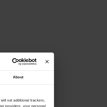
About
will set additional trackers,
ing providers, your personal