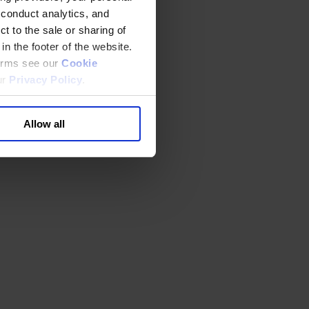
 conduct analytics, and
t to the sale or sharing of
in the footer of the website.
terms see our
Cookie
ur
Privacy Policy
.
Allow all