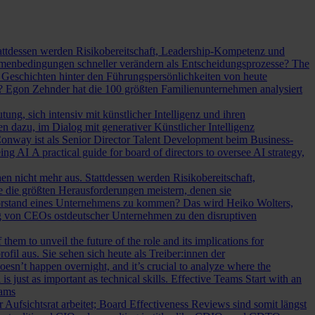
Stattdessen werden Risikobereitschaft, Leadership-Kompetenz und
Rahmenbedingungen schneller verändern als Entscheidungsprozesse?
The
Geschichten hinter den Führungspersönlichkeiten von heute
? Egon Zehnder hat die 100 größten Familienunternehmen analysiert
ung, sich intensiv mit künstlicher Intelligenz und ihren
en dazu, im Dialog mit generativer Künstlicher Intelligenz
onway ist als Senior Director Talent Development beim Business-
eing AI
A practical guide for board of directors to oversee AI strategy,
hen nicht mehr aus. Stattdessen werden Risikobereitschaft,
e die größten Herausforderungen meistern, denen sie
Vorstand eines Unternehmens zu kommen? Das wird Heiko Wolters,
ng von CEOs ostdeutscher Unternehmen zu den disruptiven
em to unveil the future of the role and its implications for
l aus. Sie sehen sich heute als Treiber:innen der
oesn’t happen overnight, and it’s crucial to analyze where the
s just as important as technical skills.
Effective Teams Start with an
eams
sichtsrat arbeitet; Board Effectiveness Reviews sind somit längst