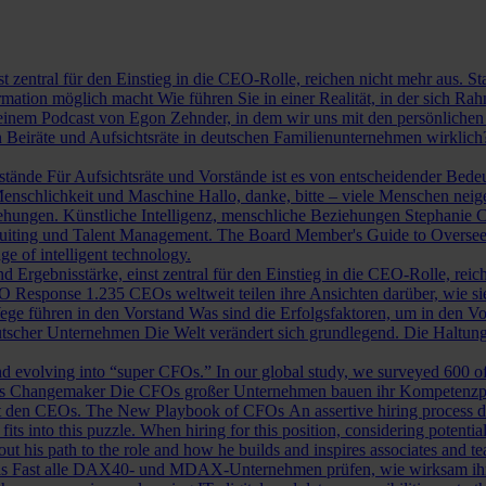
st zentral für den Einstieg in die CEO-Rolle, reichen nicht mehr aus. 
ormation möglich macht
Wie führen Sie in einer Realität, in der sich 
nem Podcast von Egon Zehnder, in dem wir uns mit den persönlichen 
 Beiräte und Aufsichtsräte in deutschen Familienunternehmen wirklich
rstände
Für Aufsichtsräte und Vorstände ist es von entscheidender Bedeut
nschlichkeit und Maschine
Hallo, danke, bitte – viele Menschen neig
iehungen.
Künstliche Intelligenz, menschliche Beziehungen
Stephanie C
ruiting und Talent Management.
The Board Member's Guide to Overse
e of intelligent technology.
d Ergebnisstärke, einst zentral für den Einstieg in die CEO-Rolle, reic
O Response
1.235 CEOs weltweit teilen ihre Ansichten darüber, wie si
ege führen in den Vorstand
Was sind die Erfolgsfaktoren, um in den 
tscher Unternehmen
Die Welt verändert sich grundlegend. Die Haltu
 evolving into “super CFOs.” In our global study, we surveyed 600 of th
als Changemaker
Die CFOs großer Unternehmen bauen ihr Kompetenzprofi
it den CEOs.
The New Playbook of CFOs
An assertive hiring process d
s into this puzzle. When hiring for this position, considering potential i
 his path to the role and how he builds and inspires associates and t
ls
Fast alle DAX40- und MDAX-Unternehmen prüfen, wie wirksam ihr Auf