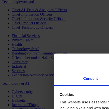
Technologievorstand
Chief AI, Data & Analytics Officers
Chief Information Officers
Chief Information Security Officers
Chief Product Officers
Chief Technology Officers
Financial Services
Private Capital
Health
Technology & AI
Beratung von Familienunternehmen
Öffentlicher und sozialer Sektor
Consumer
Industrial
Services
Leadership Advisory Services
Consent
Technology & AI
Cybersecurity
Cookies
Digital
Halbleiter
This website uses essential co
Internet of Things
including pixels and web beac