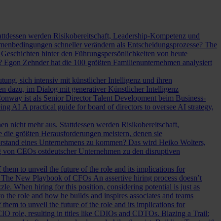
Stattdessen werden Risikobereitschaft, Leadership-Kompetenz und
Rahmenbedingungen schneller verändern als Entscheidungsprozesse?
The
Geschichten hinter den Führungspersönlichkeiten von heute
? Egon Zehnder hat die 100 größten Familienunternehmen analysiert
ung, sich intensiv mit künstlicher Intelligenz und ihren
en dazu, im Dialog mit generativer Künstlicher Intelligenz
onway ist als Senior Director Talent Development beim Business-
eing AI
A practical guide for board of directors to oversee AI strategy,
hen nicht mehr aus. Stattdessen werden Risikobereitschaft,
e die größten Herausforderungen meistern, denen sie
Vorstand eines Unternehmens zu kommen? Das wird Heiko Wolters,
ng von CEOs ostdeutscher Unternehmen zu den disruptiven
em to unveil the future of the role and its implications for
.
The New Playbook of CFOs
An assertive hiring process doesn’t
le. When hiring for this position, considering potential is just as
 the role and how he builds and inspires associates and teams
em to unveil the future of the role and its implications for
l CIO role, resulting in titles like CDIOs and CDTOs.
Blazing a Trail: