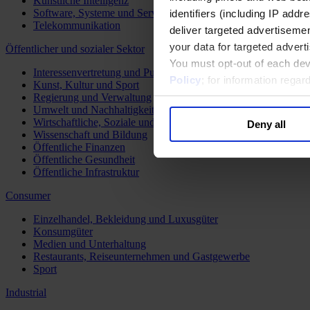
Künstliche Intelligenz
Software, Systeme und Services
identifiers (including IP add
Telekommunikation
deliver targeted advertisemen
your data for targeted advert
Öffentlicher und sozialer Sektor
You must opt-out of each dev
Interessenvertretung und Public Affairs
Policy
; for information rega
Kunst, Kultur und Sport
Regierung und Verwaltung
Umwelt und Nachhaltigkeit
Wirtschaftliche, Soziale und Humanitäre Entwicklung
Deny all
Wissenschaft und Bildung
Öffentliche Finanzen
Öffentliche Gesundheit
Öffentliche Infrastruktur
Consumer
Einzelhandel, Bekleidung und Luxusgüter
Konsumgüter
Medien und Unterhaltung
Restaurants, Reiseunternehmen und Gastgewerbe
Sport
Industrial