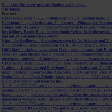
Entdecken Sie unsere neuesten Studien und Analysen
Alle Inhalte
Featured
CEOs in Deutschland 2026 - Studie
Leistung und Ergebnisstärke, ein
Beziehungsfähigkeit bedeutsam.
The Journey – Führung, die Transf
Human Side of Leadership Podcast
Willkommen bei Human Voices, ei
beschäftigen.
Family Board Insights Studie
Welche Rolle übernehmen
und mit 24 Tiefeninterviews geführt.
Künstliche Intelligenz – Herausforderungen für Aufsichtsräte und Vo
Möglichkeiten auseinanderzusetzen.
CHRO-Roundtable: Zwischen Me
Höflichkeitsfloskeln zu verwenden. Dabei entstehen parasoziale Bez
Netzwerk LinkedIn nah dran an Trends rund um datengestütztes Rec
governance, and risk—designed to empower corporate boards in the ag
CEOs in Deutschland 2026: Konturen eines neuen Profils
Leistung un
Leadership-Kompetenz und Beziehungsfähigkeit bedeutsam.
The CE
gegenüberstehen. Lesen Sie ihre Antworten.
CEO-Karrieren: Viele W
Senior Partner bei Egon Zehnder, immer wieder gefragt.
CEOs ostdeu
Ereignissen unserer Zeit lesen Sie hier.
The Super CFO
CFOs are taking on unprecedented responsibilities and
organizations.
From CFO to CEO
Most CFOs aspire to be CEOs—eithe
happen overnight, and it’s crucial to analyze where the organization cu
important as technical skills.
Effective Teams Start with an Authentic
The Super CFO
CFOs are taking on unprecedented responsibilities and
organizations.
CIO Becomes a ‘Yes and’ Role
Discover how companies 