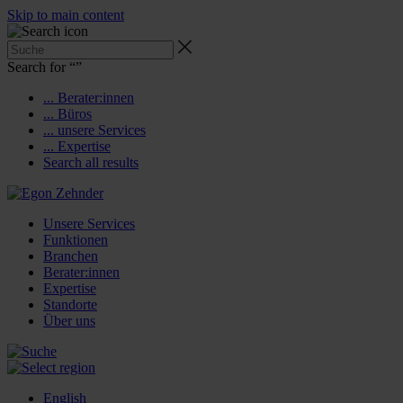
Skip to main content
Search for “
”
... Berater:innen
... Büros
... unsere Services
... Expertise
Search all results
Unsere Services
Funktionen
Branchen
Berater:innen
Expertise
Standorte
Über uns
English