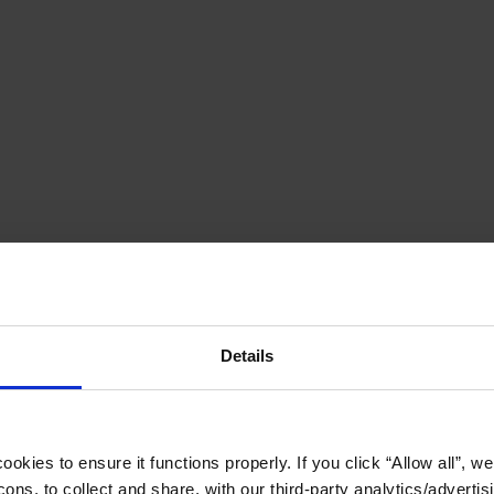
Details
okies to ensure it functions properly. If you click “Allow all”, we 
ons, to collect and share, with our third-party analytics/advertis