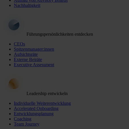
Aufbau von Advisory Boards
Nachhaltigkeit
Führungspersönlichkeiten entdecken
CEOs
Spitzenmanager:innen
Aufsichtsräte
Externe Beiräte
Executive Assessment
Leadership entwickeln
Individuelle Weiterentwicklung
Accelerated Onboarding
Entwicklungsplanung
Coaching
Team Journey