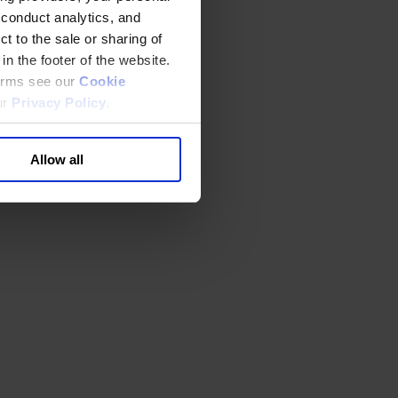
 conduct analytics, and
t to the sale or sharing of
in the footer of the website.
terms see our
Cookie
ur
Privacy Policy
.
Allow all