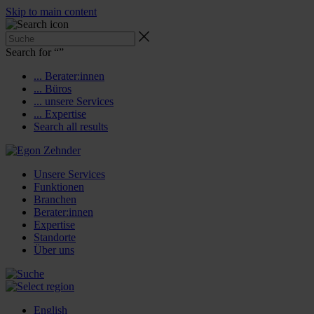
Skip to main content
Search for “
”
... Berater:innen
... Büros
... unsere Services
... Expertise
Search all results
Unsere Services
Funktionen
Branchen
Berater:innen
Expertise
Standorte
Über uns
English