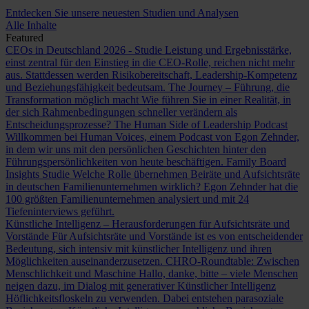
Entdecken Sie unsere neuesten Studien und Analysen
Alle Inhalte
Featured
CEOs in Deutschland 2026 - Studie
Leistung und Ergebnisstärke,
einst zentral für den Einstieg in die CEO-Rolle, reichen nicht mehr
aus. Stattdessen werden Risikobereitschaft, Leadership-Kompetenz
und Beziehungsfähigkeit bedeutsam.
The Journey – Führung, die
Transformation möglich macht
Wie führen Sie in einer Realität, in
der sich Rahmenbedingungen schneller verändern als
Entscheidungsprozesse?
The Human Side of Leadership Podcast
Willkommen bei Human Voices, einem Podcast von Egon Zehnder,
in dem wir uns mit den persönlichen Geschichten hinter den
Führungspersönlichkeiten von heute beschäftigen.
Family Board
Insights Studie
Welche Rolle übernehmen Beiräte und Aufsichtsräte
in deutschen Familienunternehmen wirklich? Egon Zehnder hat die
100 größten Familienunternehmen analysiert und mit 24
Tiefeninterviews geführt.
Künstliche Intelligenz – Herausforderungen für Aufsichtsräte und
Vorstände
Für Aufsichtsräte und Vorstände ist es von entscheidender
Bedeutung, sich intensiv mit künstlicher Intelligenz und ihren
Möglichkeiten auseinanderzusetzen.
CHRO-Roundtable: Zwischen
Menschlichkeit und Maschine
Hallo, danke, bitte – viele Menschen
neigen dazu, im Dialog mit generativer Künstlicher Intelligenz
Höflichkeitsfloskeln zu verwenden. Dabei entstehen parasoziale