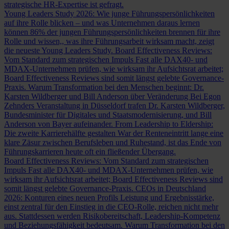
strategische HR-Expertise ist gefragt.
Young Leaders Study 2026: Wie junge Führungspersönlichkeiten
auf ihre Rolle blicken – und was Unternehmen daraus lernen
können
86% der jungen Führungspersönlichkeiten brennen für ihre
Rolle und wissen,, was ihre Führungsarbeit wirksam macht, zeigt
die neueste Young Leaders Study.
Board Effectiveness Reviews:
Vom Standard zum strategischen Impuls
Fast alle DAX40- und
MDAX-Unternehmen prüfen, wie wirksam ihr Aufsichtsrat arbeitet;
Board Effectiveness Reviews sind somit längst gelebte Governance-
Praxis.
Warum Transformation bei den Menschen beginnt: Dr.
Karsten Wildberger und Bill Anderson über Veränderung
Bei Egon
Zehnders Veranstaltung in Düsseldorf trafen Dr. Karsten Wildberger,
Bundesminister für Digitales und Staatsmodernisierung, und Bill
Anderson von Bayer aufeinander.
From Leadership to Eldership:
Die zweite Karrierehälfte gestalten
War der Renteneintritt lange eine
klare Zäsur zwischen Berufsleben und Ruhestand, ist das Ende von
Führungskarrieren heute oft ein fließender Übergang.
Board Effectiveness Reviews: Vom Standard zum strategischen
Impuls
Fast alle DAX40- und MDAX-Unternehmen prüfen, wie
wirksam ihr Aufsichtsrat arbeitet; Board Effectiveness Reviews sind
somit längst gelebte Governance-Praxis.
CEOs in Deutschland
2026: Konturen eines neuen Profils
Leistung und Ergebnisstärke,
einst zentral für den Einstieg in die CEO-Rolle, reichen nicht mehr
aus. Stattdessen werden Risikobereitschaft, Leadership-Kompetenz
und Beziehungsfähigkeit bedeutsam.
Warum Transformation bei den