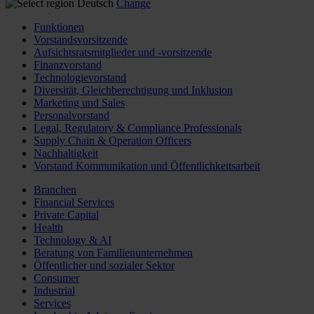
Deutsch
Change
Funktionen
Vorstandsvorsitzende
Aufsichtsratsmitglieder und -vorsitzende
Finanzvorstand
Technologievorstand
Diversität, Gleichberechtigung und Inklusion
Marketing und Sales
Personalvorstand
Legal, Regulatory & Compliance Professionals
Supply Chain & Operation Officers
Nachhaltigkeit
Vorstand Kommunikation und Öffentlichkeitsarbeit
Branchen
Financial Services
Private Capital
Health
Technology & AI
Beratung von Familienunternehmen
Öffentlicher und sozialer Sektor
Consumer
Industrial
Services