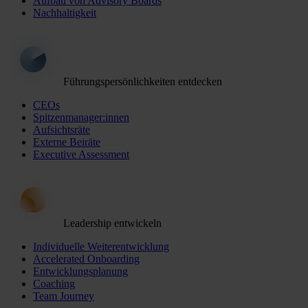
Aufbau von Advisory Boards
Nachhaltigkeit
Führungspersönlichkeiten entdecken
CEOs
Spitzenmanager:innen
Aufsichtsräte
Externe Beiräte
Executive Assessment
Leadership entwickeln
Individuelle Weiterentwicklung
Accelerated Onboarding
Entwicklungsplanung
Coaching
Team Journey