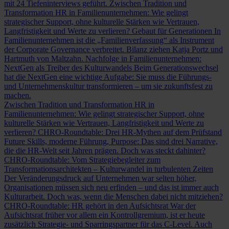
mit 24 Tiefeninterviews geführt.
Zwischen Tradition und
Transformation
HR in Familienunternehmen: Wie gelingt
strategischer Support, ohne kulturelle Stärken wie Vertrauen,
Langfristigkeit und Werte zu verlieren?
Gebaut für Generationen
In
Familienunternehmen ist die „Familienverfassung“ als Instrument
der Corporate Governance verbreitet. Bilanz ziehen Katja Portz und
Hartmuth von Maltzahn.
Nachfolge in Familienunternehmen:
NextGen als Treiber des Kulturwandels
Beim Generationswechsel
hat die NextGen eine wichtige Aufgabe: Sie muss die Führungs-
und Unternehmenskultur transformieren – um sie zukunftsfest zu
machen.
Zwischen Tradition und Transformation
HR in
Familienunternehmen: Wie gelingt strategischer Support, ohne
kulturelle Stärken wie Vertrauen, Langfristigkeit und Werte zu
verlieren?
CHRO-Roundtable: Drei HR-Mythen auf dem Prüfstand
Future Skills, moderne Führung, Purpose: Das sind drei Narrative,
die die HR-Welt seit Jahren prägen. Doch was steckt dahinter?
CHRO-Roundtable: Vom Strategiebegleiter zum
Transformationsarchitekten – Kulturwandel in turbulenten Zeiten
Der Veränderungsdruck auf Unternehmen war selten höher,
Organisationen müssen sich neu erfinden – und das ist immer auch
Kulturarbeit. Doch was, wenn die Menschen dabei nicht mitziehen?
CHRO-Roundtable: HR gehört in den Aufsichtsrat
War der
Aufsichtsrat früher vor allem ein Kontrollgremium, ist er heute
zusätzlich Strategie- und Sparringspartner für das C-Level. Auch