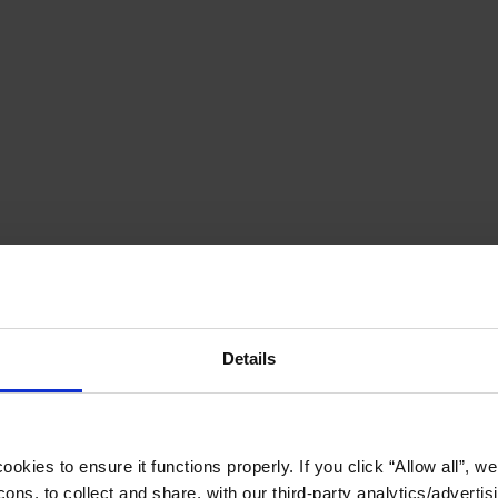
Details
okies to ensure it functions properly. If you click “Allow all”, we 
ons, to collect and share, with our third-party analytics/advertis