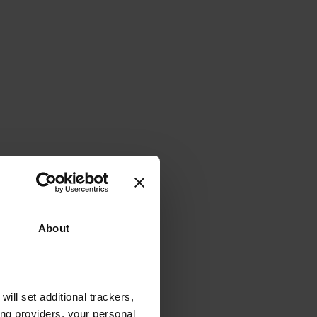
About
will set additional trackers,
ing providers, your personal