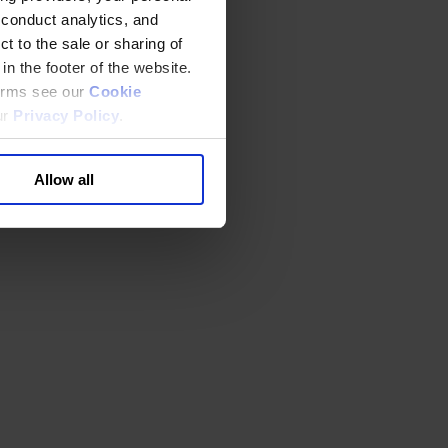
 conduct analytics, and
t to the sale or sharing of
in the footer of the website.
terms see our
Cookie
ur
Privacy Policy
.
Allow all