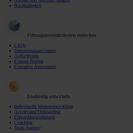
Aufbau von Advisory Boards
Nachhaltigkeit
Führungspersönlichkeiten entdecken
CEOs
Spitzenmanager:innen
Aufsichtsräte
Externe Beiräte
Executive Assessment
Leadership entwickeln
Individuelle Weiterentwicklung
Accelerated Onboarding
Entwicklungsplanung
Coaching
Team Journey