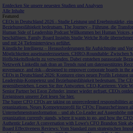
Entdecken Sie unsere neuesten Studien und Analysen
Alle Inhalte
Featured
CEOs in Deutschland 2026 - Studie
Leistung und Ergebnisstärke, ein
Beziehungsfähigkeit bedeutsam.
The Journey – Führung, die Transf
Human Side of Leadership Podcast
Willkommen bei Human Voices, ei
beschäftigen.
Family Board Insights Studie
Welche Rolle übernehmen
und mit 24 Tiefeninterviews geführt.
Künstliche Intelligenz – Herausforderungen für Aufsichtsräte und Vo
Möglichkeiten auseinanderzusetzen.
CHRO-Roundtable: Zwischen Me
Höflichkeitsfloskeln zu verwenden. Dabei entstehen parasoziale Bez
Netzwerk LinkedIn nah dran an Trends rund um datengestütztes Rec
governance, and risk—designed to empower corporate boards in the ag
CEOs in Deutschland 2026: Konturen eines neuen Profils
Leistung un
Leadership-Kompetenz und Beziehungsfähigkeit bedeutsam.
The CE
gegenüberstehen. Lesen Sie ihre Antworten.
CEO-Karrieren: Viele W
Senior Partner bei Egon Zehnder, immer wieder gefragt.
CEOs ostdeu
Ereignissen unserer Zeit lesen Sie hier.
The Super CFO
CFOs are taking on unprecedented responsibilities and
organizations.
Neues Kompetenzprofil für CFOs: Finanzchef:innen 
Unternehmenstransformation – und als Co-Leader auf Augenhöhe m
organization currently stands, where it wants to go, and how the CFO fit
Authentic Leader
A conversation with Lowe's CFO Brandon Sink about
Board Effectiveness Reviews: Vom Standard zum strategischen Impu