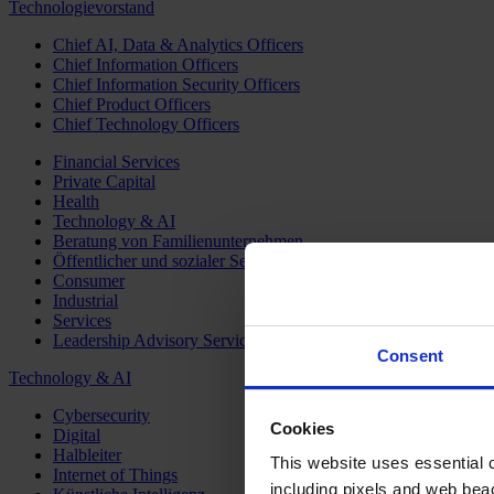
Technologievorstand
Chief AI, Data & Analytics Officers
Chief Information Officers
Chief Information Security Officers
Chief Product Officers
Chief Technology Officers
Financial Services
Private Capital
Health
Technology & AI
Beratung von Familienunternehmen
Öffentlicher und sozialer Sektor
Consumer
Industrial
Services
Leadership Advisory Services
Consent
Technology & AI
Cybersecurity
Cookies
Digital
Halbleiter
This website uses essential co
Internet of Things
including pixels and web beac