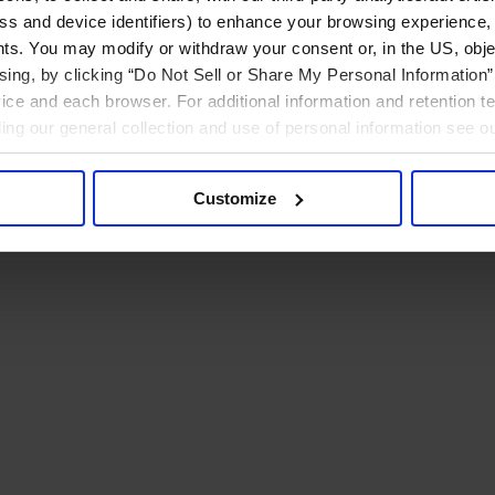
ress and device identifiers) to enhance your browsing experience,
ts. You may modify or withdraw your consent or, in the US, objec
ising, by clicking “Do Not Sell or Share My Personal Information” 
ice and each browser. For additional information and retention 
rding our general collection and use of personal information see o
Customize