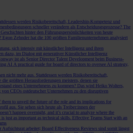
Stattdessen werden Risikobereitschaft, Leadership-Kompetenz und
Rahmenbedingungen schneller verändern als Entscheidungsprozesse?
The
Geschichten hinter den Führungspersönlichkeiten von heute
? Egon Zehnder hat die 100 größten Familienunternehmen analysiert
ung, sich intensiv mit künstlicher Intelligenz und ihren
en dazu, im Dialog mit generativer Künstlicher Intelligenz
onway ist als Senior Director Talent Development beim Business-
eing AI
A practical guide for board of directors to oversee AI strategy,
hen nicht mehr aus. Stattdessen werden Risikobereitschaft,
e die größten Herausforderungen meistern, denen sie
Vorstand eines Unternehmens zu kommen? Das wird Heiko Wolters,
ng von CEOs ostdeutscher Unternehmen zu den disruptiven
em to unveil the future of the role and its implications for
l aus. Sie sehen sich heute als Treiber:innen der
oesn’t happen overnight, and it’s crucial to analyze where the
s just as important as technical skills.
Effective Teams Start with an
eams
sichtsrat arbeitet; Board Effectiveness Reviews sind somit längst