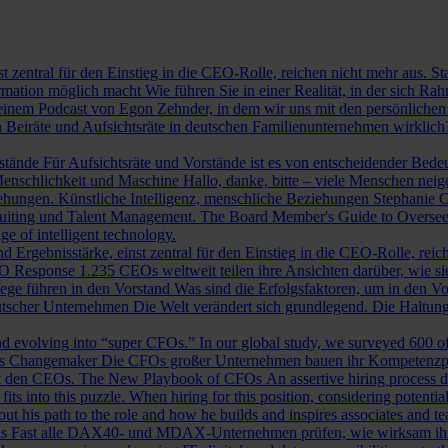
st zentral für den Einstieg in die CEO-Rolle, reichen nicht mehr aus. 
ormation möglich macht
Wie führen Sie in einer Realität, in der sich 
nem Podcast von Egon Zehnder, in dem wir uns mit den persönlichen 
 Beiräte und Aufsichtsräte in deutschen Familienunternehmen wirklich
rstände
Für Aufsichtsräte und Vorstände ist es von entscheidender Bedeut
nschlichkeit und Maschine
Hallo, danke, bitte – viele Menschen neig
iehungen.
Künstliche Intelligenz, menschliche Beziehungen
Stephanie C
ruiting und Talent Management.
The Board Member's Guide to Overse
e of intelligent technology.
d Ergebnisstärke, einst zentral für den Einstieg in die CEO-Rolle, reic
O Response
1.235 CEOs weltweit teilen ihre Ansichten darüber, wie si
ege führen in den Vorstand
Was sind die Erfolgsfaktoren, um in den 
tscher Unternehmen
Die Welt verändert sich grundlegend. Die Haltu
 evolving into “super CFOs.” In our global study, we surveyed 600 of th
als Changemaker
Die CFOs großer Unternehmen bauen ihr Kompetenzprofi
it den CEOs.
The New Playbook of CFOs
An assertive hiring process d
s into this puzzle. When hiring for this position, considering potential i
 his path to the role and how he builds and inspires associates and t
ls
Fast alle DAX40- und MDAX-Unternehmen prüfen, wie wirksam ihr Auf