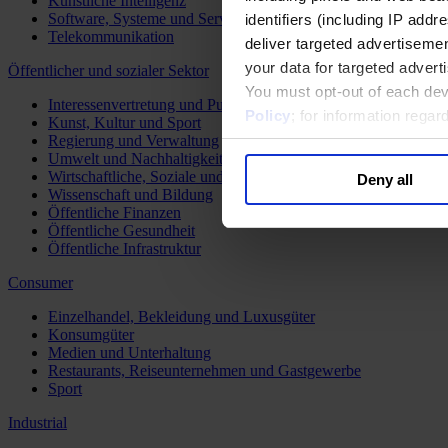
Künstliche Intelligenz
Software, Systeme und Services
identifiers (including IP add
Telekommunikation
deliver targeted advertisemen
your data for targeted advert
Öffentlicher und sozialer Sektor
You must opt-out of each dev
Interessenvertretung und Public Affairs
Policy
; for information rega
Kunst, Kultur und Sport
Regierung und Verwaltung
Umwelt und Nachhaltigkeit
Wirtschaftliche, Soziale und Humanitäre Entwicklung
Deny all
Wissenschaft und Bildung
Öffentliche Finanzen
Öffentliche Gesundheit
Öffentliche Infrastruktur
Consumer
Einzelhandel, Bekleidung und Luxusgüter
Konsumgüter
Medien und Unterhaltung
Restaurants, Reiseunternehmen und Gastgewerbe
Sport
Industrial