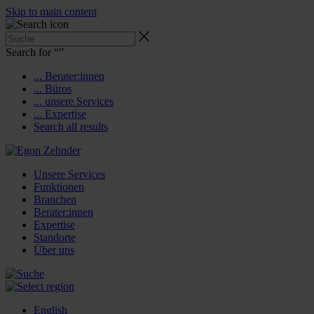
Skip to main content
Search for “
”
... Berater:innen
... Büros
... unsere Services
... Expertise
Search all results
Unsere Services
Funktionen
Branchen
Berater:innen
Expertise
Standorte
Über uns
English