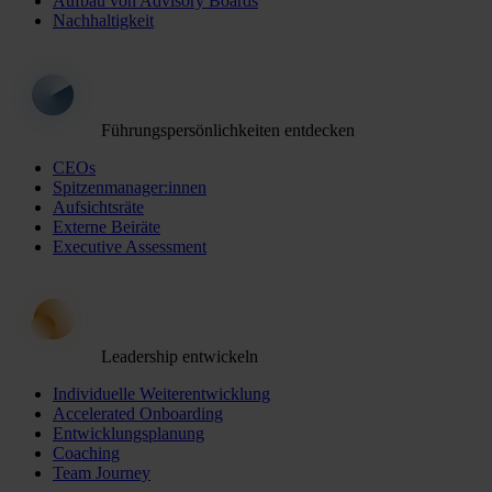
Aufbau von Advisory Boards
Nachhaltigkeit
Führungspersönlichkeiten entdecken
CEOs
Spitzenmanager:innen
Aufsichtsräte
Externe Beiräte
Executive Assessment
Leadership entwickeln
Individuelle Weiterentwicklung
Accelerated Onboarding
Entwicklungsplanung
Coaching
Team Journey