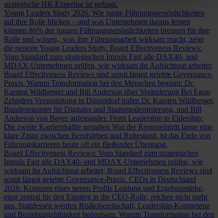
strategische HR-Expertise ist gefragt.
Young Leaders Study 2026: Wie junge Führungspersönlichkeiten
auf ihre Rolle blicken – und was Unternehmen daraus lernen
können
86% der jungen Führungspersönlichkeiten brennen für ihre
Rolle und wissen,, was ihre Führungsarbeit wirksam macht, zeigt
die neueste Young Leaders Study.
Board Effectiveness Reviews:
Vom Standard zum strategischen Impuls
Fast alle DAX40- und
MDAX-Unternehmen prüfen, wie wirksam ihr Aufsichtsrat arbeitet;
Board Effectiveness Reviews sind somit längst gelebte Governance-
Praxis.
Warum Transformation bei den Menschen beginnt: Dr.
Karsten Wildberger und Bill Anderson über Veränderung
Bei Egon
Zehnders Veranstaltung in Düsseldorf trafen Dr. Karsten Wildberger,
Bundesminister für Digitales und Staatsmodernisierung, und Bill
Anderson von Bayer aufeinander.
From Leadership to Eldership:
Die zweite Karrierehälfte gestalten
War der Renteneintritt lange eine
klare Zäsur zwischen Berufsleben und Ruhestand, ist das Ende von
Führungskarrieren heute oft ein fließender Übergang.
Board Effectiveness Reviews: Vom Standard zum strategischen
Impuls
Fast alle DAX40- und MDAX-Unternehmen prüfen, wie
wirksam ihr Aufsichtsrat arbeitet; Board Effectiveness Reviews sind
somit längst gelebte Governance-Praxis.
CEOs in Deutschland
2026: Konturen eines neuen Profils
Leistung und Ergebnisstärke,
einst zentral für den Einstieg in die CEO-Rolle, reichen nicht mehr
aus. Stattdessen werden Risikobereitschaft, Leadership-Kompetenz
und Beziehungsfähigkeit bedeutsam.
Warum Transformation bei den