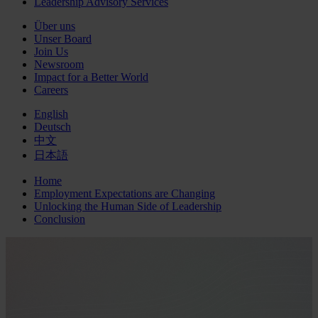
Leadership Advisory Services
Über uns
Unser Board
Join Us
Newsroom
Impact for a Better World
Careers
English
Deutsch
中文
日本語
Home
Employment Expectations are Changing
Unlocking the Human Side of Leadership
Conclusion