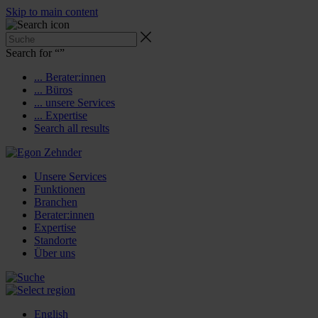
Skip to main content
Search for “
”
... Berater:innen
... Büros
... unsere Services
... Expertise
Search all results
Unsere Services
Funktionen
Branchen
Berater:innen
Expertise
Standorte
Über uns
English