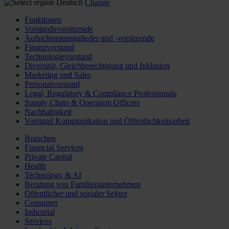
Deutsch
Change
Funktionen
Vorstandsvorsitzende
Aufsichtsratsmitglieder und -vorsitzende
Finanzvorstand
Technologievorstand
Diversität, Gleichberechtigung und Inklusion
Marketing und Sales
Personalvorstand
Legal, Regulatory & Compliance Professionals
Supply Chain & Operation Officers
Nachhaltigkeit
Vorstand Kommunikation und Öffentlichkeitsarbeit
Branchen
Financial Services
Private Capital
Health
Technology & AI
Beratung von Familienunternehmen
Öffentlicher und sozialer Sektor
Consumer
Industrial
Services