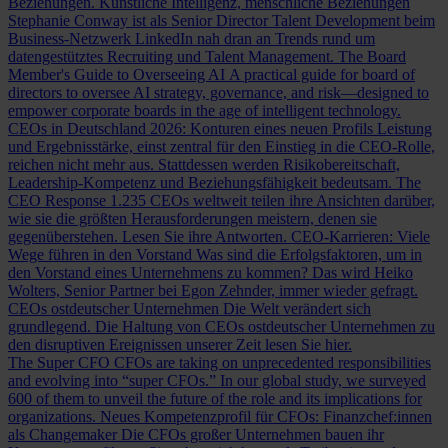
Beziehungen.
Künstliche Intelligenz, menschliche Beziehungen
Stephanie Conway ist als Senior Director Talent Development beim
Business-Netzwerk LinkedIn nah dran an Trends rund um
datengestütztes Recruiting und Talent Management.
The Board
Member's Guide to Overseeing AI
A practical guide for board of
directors to oversee AI strategy, governance, and risk—designed to
empower corporate boards in the age of intelligent technology.
CEOs in Deutschland 2026: Konturen eines neuen Profils
Leistung
und Ergebnisstärke, einst zentral für den Einstieg in die CEO-Rolle,
reichen nicht mehr aus. Stattdessen werden Risikobereitschaft,
Leadership-Kompetenz und Beziehungsfähigkeit bedeutsam.
The
CEO Response
1.235 CEOs weltweit teilen ihre Ansichten darüber,
wie sie die größten Herausforderungen meistern, denen sie
gegenüberstehen. Lesen Sie ihre Antworten.
CEO-Karrieren: Viele
Wege führen in den Vorstand
Was sind die Erfolgsfaktoren, um in
den Vorstand eines Unternehmens zu kommen? Das wird Heiko
Wolters, Senior Partner bei Egon Zehnder, immer wieder gefragt.
CEOs ostdeutscher Unternehmen
Die Welt verändert sich
grundlegend. Die Haltung von CEOs ostdeutscher Unternehmen zu
den disruptiven Ereignissen unserer Zeit lesen Sie hier.
The Super CFO
CFOs are taking on unprecedented responsibilities
and evolving into “super CFOs.” In our global study, we surveyed
600 of them to unveil the future of the role and its implications for
organizations.
Neues Kompetenzprofil für CFOs: Finanzchef:innen
als Changemaker
Die CFOs großer Unternehmen bauen ihr