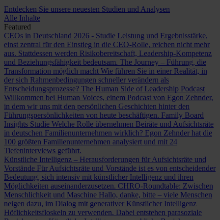
Entdecken Sie unsere neuesten Studien und Analysen
Alle Inhalte
Featured
CEOs in Deutschland 2026 - Studie
Leistung und Ergebnisstärke,
einst zentral für den Einstieg in die CEO-Rolle, reichen nicht mehr
aus. Stattdessen werden Risikobereitschaft, Leadership-Kompetenz
und Beziehungsfähigkeit bedeutsam.
The Journey – Führung, die
Transformation möglich macht
Wie führen Sie in einer Realität, in
der sich Rahmenbedingungen schneller verändern als
Entscheidungsprozesse?
The Human Side of Leadership Podcast
Willkommen bei Human Voices, einem Podcast von Egon Zehnder,
in dem wir uns mit den persönlichen Geschichten hinter den
Führungspersönlichkeiten von heute beschäftigen.
Family Board
Insights Studie
Welche Rolle übernehmen Beiräte und Aufsichtsräte
in deutschen Familienunternehmen wirklich? Egon Zehnder hat die
100 größten Familienunternehmen analysiert und mit 24
Tiefeninterviews geführt.
Künstliche Intelligenz – Herausforderungen für Aufsichtsräte und
Vorstände
Für Aufsichtsräte und Vorstände ist es von entscheidender
Bedeutung, sich intensiv mit künstlicher Intelligenz und ihren
Möglichkeiten auseinanderzusetzen.
CHRO-Roundtable: Zwischen
Menschlichkeit und Maschine
Hallo, danke, bitte – viele Menschen
neigen dazu, im Dialog mit generativer Künstlicher Intelligenz
Höflichkeitsfloskeln zu verwenden. Dabei entstehen parasoziale