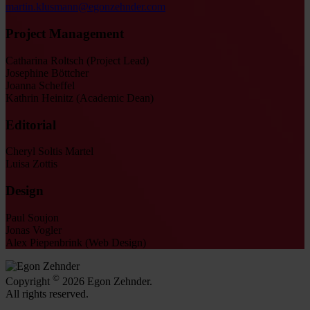
martin.klusmann@egonzehnder.com
Project Management
Catharina Roltsch (Project Lead)
Josephine Böttcher
Joanna Scheffel
Kathrin Heinitz (Academic Dean)
Editorial
Cheryl Soltis Martel
Luisa Zottis
Design
Paul Soujon
Jonas Vogler
Alex Piepenbrink (Web Design)
©
Copyright
2026 Egon Zehnder.
All rights reserved.