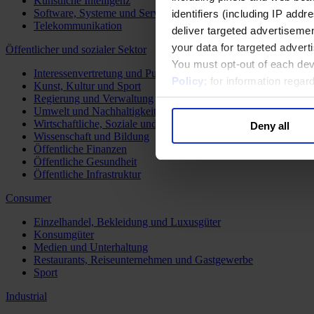
Künstliche Intelligenz
Software, Systeme und Services
identifiers (including IP add
Telekommunikation
deliver targeted advertisemen
your data for targeted advert
Öffentlicher und sozialer Sektor
You must opt-out of each dev
Interessenvertretung und Public Affairs
Policy
; for information rega
Kunst, Kultur und Sport
Regierung und Verwaltung
Umwelt und Nachhaltigkeit
Wirtschaftliche, Soziale und Humanitäre Entwicklung
Deny all
Wissenschaft und Bildung
Öffentliche Finanzen
Öffentliche Gesundheit
Öffentliche Infrastruktur
Consumer
Einzelhandel, Bekleidung und Luxusgüter
Konsumgüter
Medien und Unterhaltung
Restaurants, Reiseunternehmen und Gastgewerbe
Sport
Industrial