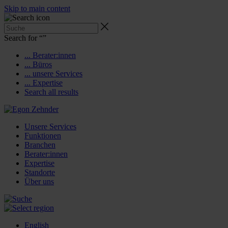
Skip to main content
Search for “
”
... Berater:innen
... Büros
... unsere Services
... Expertise
Search all results
Unsere Services
Funktionen
Branchen
Berater:innen
Expertise
Standorte
Über uns
English