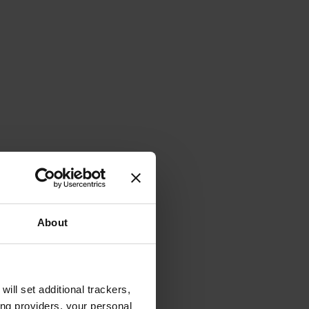
About
will set additional trackers,
ing providers, your personal