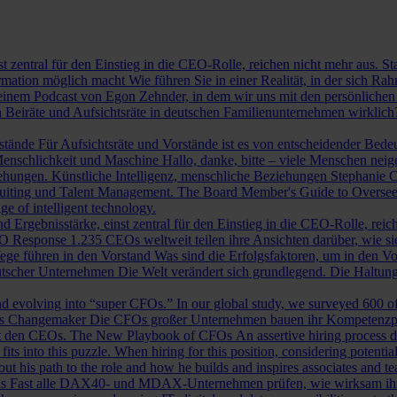
st zentral für den Einstieg in die CEO-Rolle, reichen nicht mehr aus. 
ormation möglich macht
Wie führen Sie in einer Realität, in der sich 
nem Podcast von Egon Zehnder, in dem wir uns mit den persönlichen 
 Beiräte und Aufsichtsräte in deutschen Familienunternehmen wirklich
rstände
Für Aufsichtsräte und Vorstände ist es von entscheidender Bedeut
nschlichkeit und Maschine
Hallo, danke, bitte – viele Menschen neig
iehungen.
Künstliche Intelligenz, menschliche Beziehungen
Stephanie C
ruiting und Talent Management.
The Board Member's Guide to Overse
e of intelligent technology.
d Ergebnisstärke, einst zentral für den Einstieg in die CEO-Rolle, reic
O Response
1.235 CEOs weltweit teilen ihre Ansichten darüber, wie si
ege führen in den Vorstand
Was sind die Erfolgsfaktoren, um in den 
tscher Unternehmen
Die Welt verändert sich grundlegend. Die Haltu
 evolving into “super CFOs.” In our global study, we surveyed 600 of th
als Changemaker
Die CFOs großer Unternehmen bauen ihr Kompetenzprofi
it den CEOs.
The New Playbook of CFOs
An assertive hiring process d
s into this puzzle. When hiring for this position, considering potential i
 his path to the role and how he builds and inspires associates and t
ls
Fast alle DAX40- und MDAX-Unternehmen prüfen, wie wirksam ihr Auf