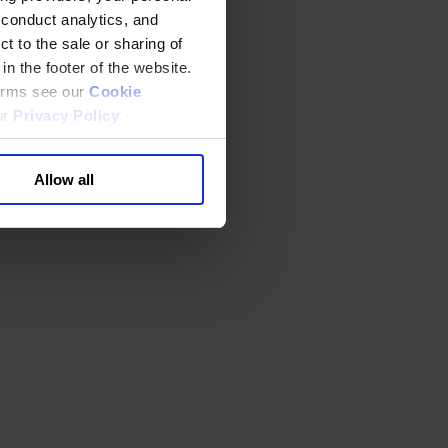
 conduct analytics, and
t to the sale or sharing of
in the footer of the website.
terms see our
Cookie
ur
Privacy Policy
.
Allow all