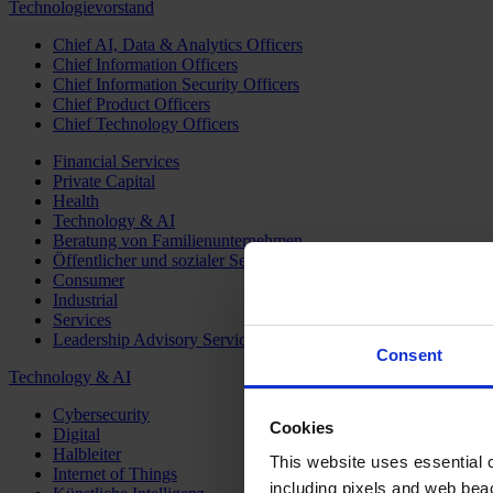
Technologievorstand
Chief AI, Data & Analytics Officers
Chief Information Officers
Chief Information Security Officers
Chief Product Officers
Chief Technology Officers
Financial Services
Private Capital
Health
Technology & AI
Beratung von Familienunternehmen
Öffentlicher und sozialer Sektor
Consumer
Industrial
Services
Leadership Advisory Services
Consent
Technology & AI
Cybersecurity
Cookies
Digital
Halbleiter
This website uses essential co
Internet of Things
including pixels and web beac