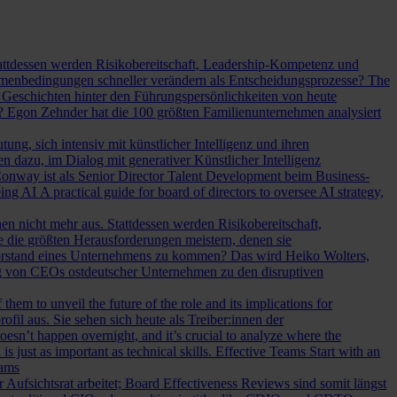
Stattdessen werden Risikobereitschaft, Leadership-Kompetenz und
Rahmenbedingungen schneller verändern als Entscheidungsprozesse?
The
Geschichten hinter den Führungspersönlichkeiten von heute
? Egon Zehnder hat die 100 größten Familienunternehmen analysiert
ung, sich intensiv mit künstlicher Intelligenz und ihren
en dazu, im Dialog mit generativer Künstlicher Intelligenz
onway ist als Senior Director Talent Development beim Business-
eing AI
A practical guide for board of directors to oversee AI strategy,
hen nicht mehr aus. Stattdessen werden Risikobereitschaft,
e die größten Herausforderungen meistern, denen sie
Vorstand eines Unternehmens zu kommen? Das wird Heiko Wolters,
ng von CEOs ostdeutscher Unternehmen zu den disruptiven
em to unveil the future of the role and its implications for
l aus. Sie sehen sich heute als Treiber:innen der
oesn’t happen overnight, and it’s crucial to analyze where the
s just as important as technical skills.
Effective Teams Start with an
eams
sichtsrat arbeitet; Board Effectiveness Reviews sind somit längst