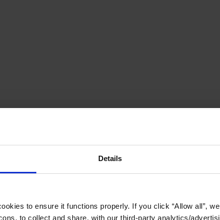
Details
okies to ensure it functions properly. If you click “Allow all”, we 
ons, to collect and share, with our third-party analytics/advertis