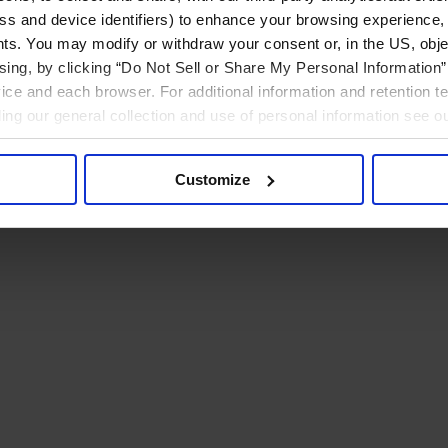
ress and device identifiers) to enhance your browsing experience,
ts. You may modify or withdraw your consent or, in the US, objec
ising, by clicking “Do Not Sell or Share My Personal Information” 
ice and each browser. For additional information and retention 
rding our general collection and use of personal information see o
Customize