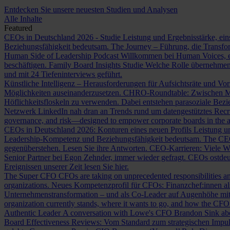
Entdecken Sie unsere neuesten Studien und Analysen
Alle Inhalte
Featured
CEOs in Deutschland 2026 - Studie
Leistung und Ergebnisstärke, ein
Beziehungsfähigkeit bedeutsam.
The Journey – Führung, die Transf
Human Side of Leadership Podcast
Willkommen bei Human Voices, ei
beschäftigen.
Family Board Insights Studie
Welche Rolle übernehmen
und mit 24 Tiefeninterviews geführt.
Künstliche Intelligenz – Herausforderungen für Aufsichtsräte und Vo
Möglichkeiten auseinanderzusetzen.
CHRO-Roundtable: Zwischen Me
Höflichkeitsfloskeln zu verwenden. Dabei entstehen parasoziale Bez
Netzwerk LinkedIn nah dran an Trends rund um datengestütztes Rec
governance, and risk—designed to empower corporate boards in the ag
CEOs in Deutschland 2026: Konturen eines neuen Profils
Leistung un
Leadership-Kompetenz und Beziehungsfähigkeit bedeutsam.
The CE
gegenüberstehen. Lesen Sie ihre Antworten.
CEO-Karrieren: Viele W
Senior Partner bei Egon Zehnder, immer wieder gefragt.
CEOs ostdeu
Ereignissen unserer Zeit lesen Sie hier.
The Super CFO
CFOs are taking on unprecedented responsibilities and
organizations.
Neues Kompetenzprofil für CFOs: Finanzchef:innen 
Unternehmenstransformation – und als Co-Leader auf Augenhöhe m
organization currently stands, where it wants to go, and how the CFO fit
Authentic Leader
A conversation with Lowe's CFO Brandon Sink about
Board Effectiveness Reviews: Vom Standard zum strategischen Impu