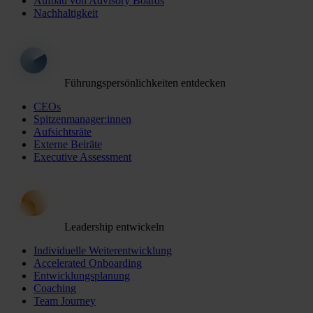
Aufbau von Advisory Boards
Nachhaltigkeit
Führungspersönlichkeiten entdecken
CEOs
Spitzenmanager:innen
Aufsichtsräte
Externe Beiräte
Executive Assessment
Leadership entwickeln
Individuelle Weiterentwicklung
Accelerated Onboarding
Entwicklungsplanung
Coaching
Team Journey