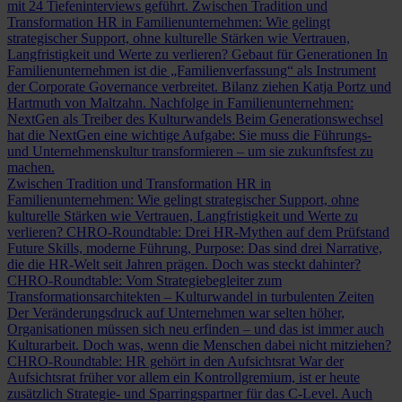
mit 24 Tiefeninterviews geführt.
Zwischen Tradition und
Transformation
HR in Familienunternehmen: Wie gelingt
strategischer Support, ohne kulturelle Stärken wie Vertrauen,
Langfristigkeit und Werte zu verlieren?
Gebaut für Generationen
In
Familienunternehmen ist die „Familienverfassung“ als Instrument
der Corporate Governance verbreitet. Bilanz ziehen Katja Portz und
Hartmuth von Maltzahn.
Nachfolge in Familienunternehmen:
NextGen als Treiber des Kulturwandels
Beim Generationswechsel
hat die NextGen eine wichtige Aufgabe: Sie muss die Führungs-
und Unternehmenskultur transformieren – um sie zukunftsfest zu
machen.
Zwischen Tradition und Transformation
HR in
Familienunternehmen: Wie gelingt strategischer Support, ohne
kulturelle Stärken wie Vertrauen, Langfristigkeit und Werte zu
verlieren?
CHRO-Roundtable: Drei HR-Mythen auf dem Prüfstand
Future Skills, moderne Führung, Purpose: Das sind drei Narrative,
die die HR-Welt seit Jahren prägen. Doch was steckt dahinter?
CHRO-Roundtable: Vom Strategiebegleiter zum
Transformationsarchitekten – Kulturwandel in turbulenten Zeiten
Der Veränderungsdruck auf Unternehmen war selten höher,
Organisationen müssen sich neu erfinden – und das ist immer auch
Kulturarbeit. Doch was, wenn die Menschen dabei nicht mitziehen?
CHRO-Roundtable: HR gehört in den Aufsichtsrat
War der
Aufsichtsrat früher vor allem ein Kontrollgremium, ist er heute
zusätzlich Strategie- und Sparringspartner für das C-Level. Auch