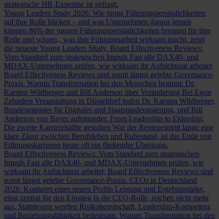
strategische HR-Expertise ist gefragt.
Young Leaders Study 2026: Wie junge Führungspersönlichkeiten
auf ihre Rolle blicken – und was Unternehmen daraus lernen
können
86% der jungen Führungspersönlichkeiten brennen für ihre
Rolle und wissen,, was ihre Führungsarbeit wirksam macht, zeigt
die neueste Young Leaders Study.
Board Effectiveness Reviews:
Vom Standard zum strategischen Impuls
Fast alle DAX40- und
MDAX-Unternehmen prüfen, wie wirksam ihr Aufsichtsrat arbeitet;
Board Effectiveness Reviews sind somit längst gelebte Governance-
Praxis.
Warum Transformation bei den Menschen beginnt: Dr.
Karsten Wildberger und Bill Anderson über Veränderung
Bei Egon
Zehnders Veranstaltung in Düsseldorf trafen Dr. Karsten Wildberger,
Bundesminister für Digitales und Staatsmodernisierung, und Bill
Anderson von Bayer aufeinander.
From Leadership to Eldership:
Die zweite Karrierehälfte gestalten
War der Renteneintritt lange eine
klare Zäsur zwischen Berufsleben und Ruhestand, ist das Ende von
Führungskarrieren heute oft ein fließender Übergang.
Board Effectiveness Reviews: Vom Standard zum strategischen
Impuls
Fast alle DAX40- und MDAX-Unternehmen prüfen, wie
wirksam ihr Aufsichtsrat arbeitet; Board Effectiveness Reviews sind
somit längst gelebte Governance-Praxis.
CEOs in Deutschland
2026: Konturen eines neuen Profils
Leistung und Ergebnisstärke,
einst zentral für den Einstieg in die CEO-Rolle, reichen nicht mehr
aus. Stattdessen werden Risikobereitschaft, Leadership-Kompetenz
und Beziehungsfähigkeit bedeutsam.
Warum Transformation bei den