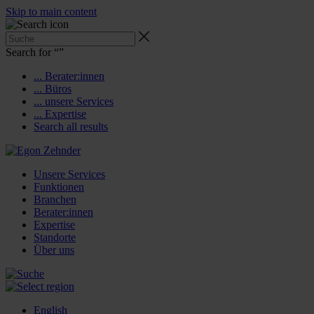
Skip to main content
Search for “
”
... Berater:innen
... Büros
... unsere Services
... Expertise
Search all results
Unsere Services
Funktionen
Branchen
Berater:innen
Expertise
Standorte
Über uns
English