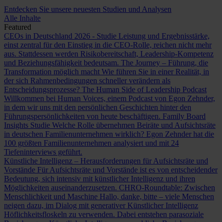
Entdecken Sie unsere neuesten Studien und Analysen
Alle Inhalte
Featured
CEOs in Deutschland 2026 - Studie
Leistung und Ergebnisstärke,
einst zentral für den Einstieg in die CEO-Rolle, reichen nicht mehr
aus. Stattdessen werden Risikobereitschaft, Leadership-Kompetenz
und Beziehungsfähigkeit bedeutsam.
The Journey – Führung, die
Transformation möglich macht
Wie führen Sie in einer Realität, in
der sich Rahmenbedingungen schneller verändern als
Entscheidungsprozesse?
The Human Side of Leadership Podcast
Willkommen bei Human Voices, einem Podcast von Egon Zehnder,
in dem wir uns mit den persönlichen Geschichten hinter den
Führungspersönlichkeiten von heute beschäftigen.
Family Board
Insights Studie
Welche Rolle übernehmen Beiräte und Aufsichtsräte
in deutschen Familienunternehmen wirklich? Egon Zehnder hat die
100 größten Familienunternehmen analysiert und mit 24
Tiefeninterviews geführt.
Künstliche Intelligenz – Herausforderungen für Aufsichtsräte und
Vorstände
Für Aufsichtsräte und Vorstände ist es von entscheidender
Bedeutung, sich intensiv mit künstlicher Intelligenz und ihren
Möglichkeiten auseinanderzusetzen.
CHRO-Roundtable: Zwischen
Menschlichkeit und Maschine
Hallo, danke, bitte – viele Menschen
neigen dazu, im Dialog mit generativer Künstlicher Intelligenz
Höflichkeitsfloskeln zu verwenden. Dabei entstehen parasoziale