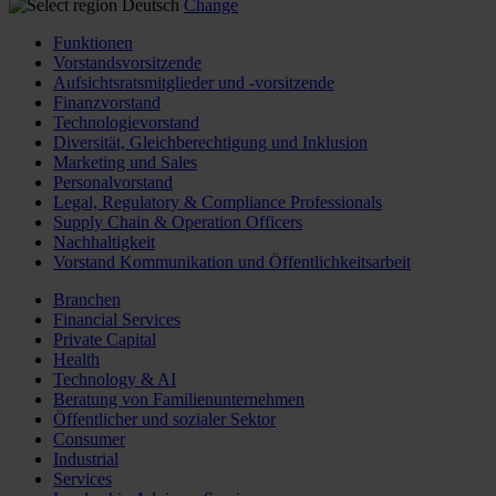
Deutsch
Change
Funktionen
Vorstandsvorsitzende
Aufsichtsratsmitglieder und -vorsitzende
Finanzvorstand
Technologievorstand
Diversität, Gleichberechtigung und Inklusion
Marketing und Sales
Personalvorstand
Legal, Regulatory & Compliance Professionals
Supply Chain & Operation Officers
Nachhaltigkeit
Vorstand Kommunikation und Öffentlichkeitsarbeit
Branchen
Financial Services
Private Capital
Health
Technology & AI
Beratung von Familienunternehmen
Öffentlicher und sozialer Sektor
Consumer
Industrial
Services