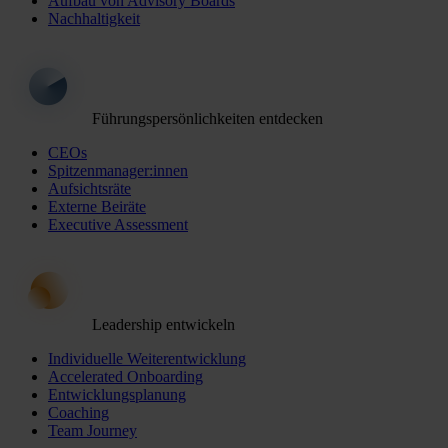
Aufbau von Advisory Boards
Nachhaltigkeit
Führungspersönlichkeiten entdecken
CEOs
Spitzenmanager:innen
Aufsichtsräte
Externe Beiräte
Executive Assessment
Leadership entwickeln
Individuelle Weiterentwicklung
Accelerated Onboarding
Entwicklungsplanung
Coaching
Team Journey