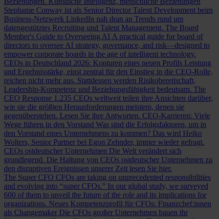
Beziehungen.
Künstliche Intelligenz, menschliche Beziehungen
Stephanie Conway ist als Senior Director Talent Development beim
Business-Netzwerk LinkedIn nah dran an Trends rund um
datengestütztes Recruiting und Talent Management.
The Board
Member's Guide to Overseeing AI
A practical guide for board of
directors to oversee AI strategy, governance, and risk—designed to
empower corporate boards in the age of intelligent technology.
CEOs in Deutschland 2026: Konturen eines neuen Profils
Leistung
und Ergebnisstärke, einst zentral für den Einstieg in die CEO-Rolle,
reichen nicht mehr aus. Stattdessen werden Risikobereitschaft,
Leadership-Kompetenz und Beziehungsfähigkeit bedeutsam.
The
CEO Response
1.235 CEOs weltweit teilen ihre Ansichten darüber,
wie sie die größten Herausforderungen meistern, denen sie
gegenüberstehen. Lesen Sie ihre Antworten.
CEO-Karrieren: Viele
Wege führen in den Vorstand
Was sind die Erfolgsfaktoren, um in
den Vorstand eines Unternehmens zu kommen? Das wird Heiko
Wolters, Senior Partner bei Egon Zehnder, immer wieder gefragt.
CEOs ostdeutscher Unternehmen
Die Welt verändert sich
grundlegend. Die Haltung von CEOs ostdeutscher Unternehmen zu
den disruptiven Ereignissen unserer Zeit lesen Sie hier.
The Super CFO
CFOs are taking on unprecedented responsibilities
and evolving into “super CFOs.” In our global study, we surveyed
600 of them to unveil the future of the role and its implications for
organizations.
Neues Kompetenzprofil für CFOs: Finanzchef:innen
als Changemaker
Die CFOs großer Unternehmen bauen ihr