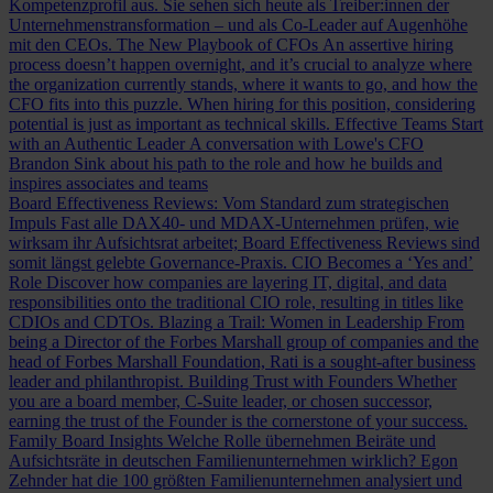
Kompetenzprofil aus. Sie sehen sich heute als Treiber:innen der
Unternehmenstransformation – und als Co-Leader auf Augenhöhe
mit den CEOs.
The New Playbook of CFOs
An assertive hiring
process doesn’t happen overnight, and it’s crucial to analyze where
the organization currently stands, where it wants to go, and how the
CFO fits into this puzzle. When hiring for this position, considering
potential is just as important as technical skills.
Effective Teams Start
with an Authentic Leader
A conversation with Lowe's CFO
Brandon Sink about his path to the role and how he builds and
inspires associates and teams
Board Effectiveness Reviews: Vom Standard zum strategischen
Impuls
Fast alle DAX40- und MDAX-Unternehmen prüfen, wie
wirksam ihr Aufsichtsrat arbeitet; Board Effectiveness Reviews sind
somit längst gelebte Governance-Praxis.
CIO Becomes a ‘Yes and’
Role
Discover how companies are layering IT, digital, and data
responsibilities onto the traditional CIO role, resulting in titles like
CDIOs and CDTOs.
Blazing a Trail: Women in Leadership
From
being a Director of the Forbes Marshall group of companies and the
head of Forbes Marshall Foundation, Rati is a sought-after business
leader and philanthropist.
Building Trust with Founders
Whether
you are a board member, C-Suite leader, or chosen successor,
earning the trust of the Founder is the cornerstone of your success.
Family Board Insights
Welche Rolle übernehmen Beiräte und
Aufsichtsräte in deutschen Familienunternehmen wirklich? Egon
Zehnder hat die 100 größten Familienunternehmen analysiert und