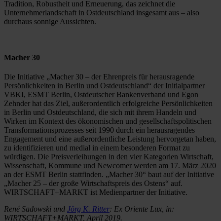
Tradition, Robustheit und Erneuerung, das zeichnet die
Unternehmerlandschaft in Ostdeutschland insgesamt aus – also
durchaus sonnige Aussichten.
Macher 30
Die Initiative „Macher 30 – der Ehrenpreis für herausragende
Persönlichkeiten in Berlin und Ostdeutschland“ der Initialpartner
VBKI, ESMT Berlin, Ostdeutscher Bankenverband und Egon
Zehnder hat das Ziel, außerordentlich erfolgreiche Persönlichkeiten
in Berlin und Ostdeutschland, die sich mit ihrem Handeln und
Wirken im Kontext des ökonomischen und gesellschaftspolitischen
Transformationsprozesses seit 1990 durch ein herausragendes
Engagement und eine außerordentliche Leistung hervorgetan haben,
zu identifizieren und medial in einem besonderen Format zu
würdigen. Die Preisverleihungen in den vier Kategorien Wirtschaft,
Wissenschaft, Kommune und Newcomer werden am 17. März 2020
an der ESMT Berlin stattfinden. „Macher 30“ baut auf der Initiative
„Macher 25 – der große Wirtschaftspreis des Ostens“ auf.
WIRTSCHAFT+MARKT ist Medienpartner der Initiative.
René Sadowski und
Jörg K. Ritter
: Ex Oriente Lux, in:
WIRTSCHAFT+MARKT, April 2019.