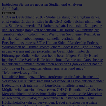
Entdecken Sie unsere neuesten Studien und Analysen
Alle Inhalte
Featured
CEOs in Deutschland 2026 - Studie
Leistung und Ergebnisstärke,
einst zentral für den Einstieg in die CEO-Rolle, reichen nicht mehr
aus. Stattdessen werden Risikobereitschaft, Leadership-Kompetenz
und Beziehungsfähigkeit bedeutsam.
The Journey – Führung, die
Transformation möglich macht
Wie führen Sie in einer Realität, in
der sich Rahmenbedingungen schneller verändern als
Entscheidungsprozesse?
The Human Side of Leadership Podcast
Willkommen bei Human Voices, einem Podcast von Egon Zehnder,
in dem wir uns mit den persönlichen Geschichten hinter den
Führungspersönlichkeiten von heute beschäftigen.
Family Board
Insights Studie
Welche Rolle übernehmen Beiräte und Aufsichtsräte
in deutschen Familienunternehmen wirklich? Egon Zehnder hat die
100 größten Familienunternehmen analysiert und mit 24
Tiefeninterviews geführt.
Künstliche Intelligenz – Herausforderungen für Aufsichtsräte und
Vorstände
Für Aufsichtsräte und Vorstände ist es von entscheidender
Bedeutung, sich intensiv mit künstlicher Intelligenz und ihren
Möglichkeiten auseinanderzusetzen.
CHRO-Roundtable: Zwischen
Menschlichkeit und Maschine
Hallo, danke, bitte – viele Menschen
neigen dazu, im Dialog mit generativer Künstlicher Intelligenz
Höflichkeitsfloskeln zu verwenden. Dabei entstehen parasoziale