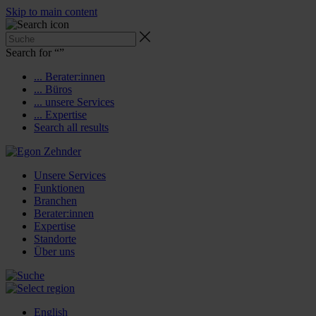
Skip to main content
Search for “
”
... Berater:innen
... Büros
... unsere Services
... Expertise
Search all results
Unsere Services
Funktionen
Branchen
Berater:innen
Expertise
Standorte
Über uns
English