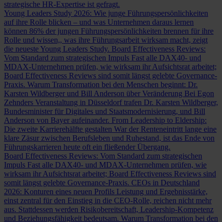
strategische HR-Expertise ist gefragt.
Young Leaders Study 2026: Wie junge Führungspersönlichkeiten
auf ihre Rolle blicken – und was Unternehmen daraus lernen
können
86% der jungen Führungspersönlichkeiten brennen für ihre
Rolle und wissen,, was ihre Führungsarbeit wirksam macht, zeigt
die neueste Young Leaders Study.
Board Effectiveness Reviews:
Vom Standard zum strategischen Impuls
Fast alle DAX40- und
MDAX-Unternehmen prüfen, wie wirksam ihr Aufsichtsrat arbeitet;
Board Effectiveness Reviews sind somit längst gelebte Governance-
Praxis.
Warum Transformation bei den Menschen beginnt: Dr.
Karsten Wildberger und Bill Anderson über Veränderung
Bei Egon
Zehnders Veranstaltung in Düsseldorf trafen Dr. Karsten Wildberger,
Bundesminister für Digitales und Staatsmodernisierung, und Bill
Anderson von Bayer aufeinander.
From Leadership to Eldership:
Die zweite Karrierehälfte gestalten
War der Renteneintritt lange eine
klare Zäsur zwischen Berufsleben und Ruhestand, ist das Ende von
Führungskarrieren heute oft ein fließender Übergang.
Board Effectiveness Reviews: Vom Standard zum strategischen
Impuls
Fast alle DAX40- und MDAX-Unternehmen prüfen, wie
wirksam ihr Aufsichtsrat arbeitet; Board Effectiveness Reviews sind
somit längst gelebte Governance-Praxis.
CEOs in Deutschland
2026: Konturen eines neuen Profils
Leistung und Ergebnisstärke,
einst zentral für den Einstieg in die CEO-Rolle, reichen nicht mehr
aus. Stattdessen werden Risikobereitschaft, Leadership-Kompetenz
und Beziehungsfähigkeit bedeutsam.
Warum Transformation bei den