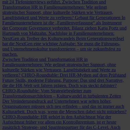
mit 24 Tiefeninterviews geführt.
Zwischen Tradition und
Transformation
HR in Familienunternehmen: Wie gelingt
strategischer Support, ohne kulturelle Stärken wie Vertrauen,
Langfristigkeit und Werte zu verlieren?
Gebaut für Generationen
In
Familienunternehmen ist die „Familienverfassung“ als Instrument
der Corporate Governance verbreitet. Bilanz ziehen Katja Portz und
Hartmuth von Maltzahn.
Nachfolge in Familienunternehmen:
NextGen als Treiber des Kulturwandels
Beim Generationswechsel
hat die NextGen eine wichtige Aufgabe: Sie muss die Führungs-
und Unternehmenskultur transformieren – um sie zukunftsfest zu
machen.
Zwischen Tradition und Transformation
HR in
Familienunternehmen: Wie gelingt strategischer Support, ohne
kulturelle Stärken wie Vertrauen, Langfristigkeit und Werte zu
verlieren?
CHRO-Roundtable: Drei HR-Mythen auf dem Prüfstand
Future Skills, moderne Führung, Purpose: Das sind drei Narrative,
die die HR-Welt seit Jahren prägen. Doch was steckt dahinter?
CHRO-Roundtable: Vom Strategiebegleiter zum
Transformationsarchitekten – Kulturwandel in turbulenten Zeiten
Der Veränderungsdruck auf Unternehmen war selten höher,
Organisationen müssen sich neu erfinden – und das ist immer auch
Kulturarbeit. Doch was, wenn die Menschen dabei nicht mitziehen?
CHRO-Roundtable: HR gehört in den Aufsichtsrat
War der
Aufsichtsrat früher vor allem ein Kontrollgremium, ist er heute
zusätzlich Strategie- und Sparringspartner für das C-Level. Auch