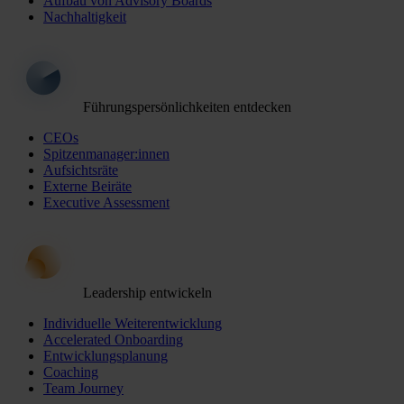
Aufbau von Advisory Boards
Nachhaltigkeit
Führungspersönlichkeiten entdecken
CEOs
Spitzenmanager:innen
Aufsichtsräte
Externe Beiräte
Executive Assessment
Leadership entwickeln
Individuelle Weiterentwicklung
Accelerated Onboarding
Entwicklungsplanung
Coaching
Team Journey