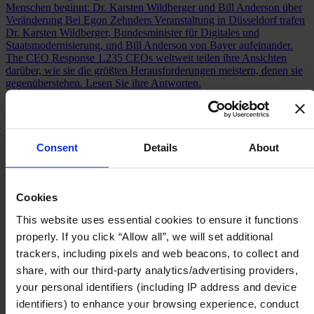
Menschen beginnt: Dr. Karsten Wildberger und Bill Anderson über
Veränderung
Bei Egon Zehnders Veranstaltung in Düsseldorf trafen
Dr. Karsten Wildberger, Bundesminister für Digitales und
Staatsmodernisierung, und Bill Anderson von Bayer aufeinander.
The CEO Response
1.235 CEOs weltweit teilen ihre Ansichten
darüber, wie sie die größten Herausforderungen meistern, denen sie
gegenüberstehen. Lesen Sie ihre Antworten.
Unser Board
Join Us
Newsroom
Impact for a Better World
Consent
Details
About
Careers
Cookies
This website uses essential cookies to ensure it functions
Funktionen
properly. If you click “Allow all”, we will set additional
Branchen
trackers, including pixels and web beacons, to collect and
Berater:innen
Expertise
share, with our third-party analytics/advertising providers,
Standorte
your personal identifiers (including IP address and device
Über uns
identifiers) to enhance your browsing experience, conduct