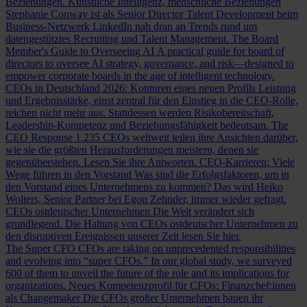
Beziehungen.
Künstliche Intelligenz, menschliche Beziehungen
Stephanie Conway ist als Senior Director Talent Development beim
Business-Netzwerk LinkedIn nah dran an Trends rund um
datengestütztes Recruiting und Talent Management.
The Board
Member's Guide to Overseeing AI
A practical guide for board of
directors to oversee AI strategy, governance, and risk—designed to
empower corporate boards in the age of intelligent technology.
CEOs in Deutschland 2026: Konturen eines neuen Profils
Leistung
und Ergebnisstärke, einst zentral für den Einstieg in die CEO-Rolle,
reichen nicht mehr aus. Stattdessen werden Risikobereitschaft,
Leadership-Kompetenz und Beziehungsfähigkeit bedeutsam.
The
CEO Response
1.235 CEOs weltweit teilen ihre Ansichten darüber,
wie sie die größten Herausforderungen meistern, denen sie
gegenüberstehen. Lesen Sie ihre Antworten.
CEO-Karrieren: Viele
Wege führen in den Vorstand
Was sind die Erfolgsfaktoren, um in
den Vorstand eines Unternehmens zu kommen? Das wird Heiko
Wolters, Senior Partner bei Egon Zehnder, immer wieder gefragt.
CEOs ostdeutscher Unternehmen
Die Welt verändert sich
grundlegend. Die Haltung von CEOs ostdeutscher Unternehmen zu
den disruptiven Ereignissen unserer Zeit lesen Sie hier.
The Super CFO
CFOs are taking on unprecedented responsibilities
and evolving into “super CFOs.” In our global study, we surveyed
600 of them to unveil the future of the role and its implications for
organizations.
Neues Kompetenzprofil für CFOs: Finanzchef:innen
als Changemaker
Die CFOs großer Unternehmen bauen ihr