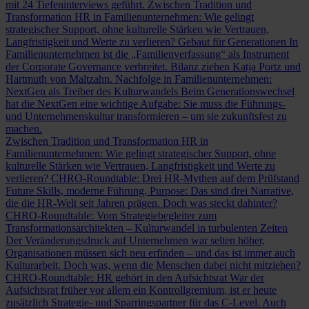
mit 24 Tiefeninterviews geführt.
Zwischen Tradition und
Transformation
HR in Familienunternehmen: Wie gelingt
strategischer Support, ohne kulturelle Stärken wie Vertrauen,
Langfristigkeit und Werte zu verlieren?
Gebaut für Generationen
In
Familienunternehmen ist die „Familienverfassung“ als Instrument
der Corporate Governance verbreitet. Bilanz ziehen Katja Portz und
Hartmuth von Maltzahn.
Nachfolge in Familienunternehmen:
NextGen als Treiber des Kulturwandels
Beim Generationswechsel
hat die NextGen eine wichtige Aufgabe: Sie muss die Führungs-
und Unternehmenskultur transformieren – um sie zukunftsfest zu
machen.
Zwischen Tradition und Transformation
HR in
Familienunternehmen: Wie gelingt strategischer Support, ohne
kulturelle Stärken wie Vertrauen, Langfristigkeit und Werte zu
verlieren?
CHRO-Roundtable: Drei HR-Mythen auf dem Prüfstand
Future Skills, moderne Führung, Purpose: Das sind drei Narrative,
die die HR-Welt seit Jahren prägen. Doch was steckt dahinter?
CHRO-Roundtable: Vom Strategiebegleiter zum
Transformationsarchitekten – Kulturwandel in turbulenten Zeiten
Der Veränderungsdruck auf Unternehmen war selten höher,
Organisationen müssen sich neu erfinden – und das ist immer auch
Kulturarbeit. Doch was, wenn die Menschen dabei nicht mitziehen?
CHRO-Roundtable: HR gehört in den Aufsichtsrat
War der
Aufsichtsrat früher vor allem ein Kontrollgremium, ist er heute
zusätzlich Strategie- und Sparringspartner für das C-Level. Auch