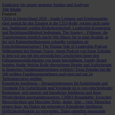
Entdecken Sie unsere neuesten Studien und Analysen
Alle Inhalte
Featured
CEOs in Deutschland 2026 - Studie
Leistung und Ergebnisstärke,
einst zentral für den Einstieg in die CEO-Rolle, reichen nicht mehr
aus. Stattdessen werden Risikobereitschaft, Leadership-Kompetenz
und Beziehungsfähigkeit bedeutsam.
The Journey – Führung, die
Transformation möglich macht
Wie führen Sie in einer Realität, in
der sich Rahmenbedingungen schneller verändern als
Entscheidungsprozesse?
The Human Side of Leadership Podcast
Willkommen bei Human Voices, einem Podcast von Egon Zehnder,
in dem wir uns mit den persönlichen Geschichten hinter den
Führungspersönlichkeiten von heute beschäftigen.
Family Board
Insights Studie
Welche Rolle übernehmen Beiräte und Aufsichtsräte
in deutschen Familienunternehmen wirklich? Egon Zehnder hat die
100 größten Familienunternehmen analysiert und mit 24
Tiefeninterviews geführt.
Künstliche Intelligenz – Herausforderungen für Aufsichtsräte und
Vorstände
Für Aufsichtsräte und Vorstände ist es von entscheidender
Bedeutung, sich intensiv mit künstlicher Intelligenz und ihren
Möglichkeiten auseinanderzusetzen.
CHRO-Roundtable: Zwischen
Menschlichkeit und Maschine
Hallo, danke, bitte – viele Menschen
neigen dazu, im Dialog mit generativer Künstlicher Intelligenz
Höflichkeitsfloskeln zu verwenden. Dabei entstehen parasoziale