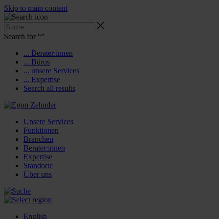
Skip to main content
Search for “
”
... Berater:innen
... Büros
... unsere Services
... Expertise
Search all results
Unsere Services
Funktionen
Branchen
Berater:innen
Expertise
Standorte
Über uns
English