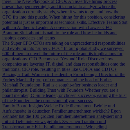
there.
The New Playbook of CFOs
An assertive hiring process
doesn’t happen overnight, and it’s crucial to analyze where the
organization currently stands, where it wants to go, and how the
CFO fits into this puzzle. When hiring for this position, considering
potential is just as important as technical skills.
Effective Teams Start
with an Authentic Leader
A conversation with Lowe's CFO
Brandon Sink about his path to the role and how he builds and
inspires associates and teams
The Super CFO
CFOs are taking on unprecedented responsibilities
and evolving into “super CFOs.” In our global study, we surveyed
600 of them to unveil the future of the role and its implications for
organizations.
CIO Becomes a ‘Yes and’ Role
Discover how
companies are layering IT, digital, and data responsibilities onto the
traditional CIO role, resulting in titles like CDIOs and CDTOs.
Blazing a Trail: Women in Leadership
From being a Director of the
Forbes Marshall group of companies and the head of Forbes
Marshall Foundation, Rati is a sought-after business leader and
philanthropist.
Building Trust with Founders
Whether you are a
board member, C-Suite leader, or chosen successor, earning the trust
of the Founder is the cornerstone of your success.
Family Board Insights
Welche Rolle übernehmen Beiräte und
Aufsichtsräte in deutschen Familienunternehmen wirklich? Egon
Zehnder hat die 100 größten Familienunternehmen analysiert und
mit 24 Tiefeninterviews geführt.
Zwischen Tradition und
Transformation
HR in Familienunternehmen: Wie gelingt