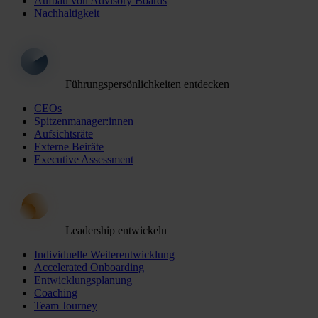
Aufbau von Advisory Boards
Nachhaltigkeit
Führungspersönlichkeiten entdecken
CEOs
Spitzenmanager:innen
Aufsichtsräte
Externe Beiräte
Executive Assessment
Leadership entwickeln
Individuelle Weiterentwicklung
Accelerated Onboarding
Entwicklungsplanung
Coaching
Team Journey