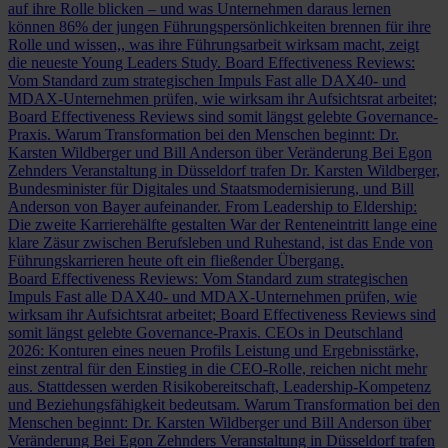
auf ihre Rolle blicken – und was Unternehmen daraus lernen
können
86% der jungen Führungspersönlichkeiten brennen für ihre
Rolle und wissen,, was ihre Führungsarbeit wirksam macht, zeigt
die neueste Young Leaders Study.
Board Effectiveness Reviews:
Vom Standard zum strategischen Impuls
Fast alle DAX40- und
MDAX-Unternehmen prüfen, wie wirksam ihr Aufsichtsrat arbeitet;
Board Effectiveness Reviews sind somit längst gelebte Governance-
Praxis.
Warum Transformation bei den Menschen beginnt: Dr.
Karsten Wildberger und Bill Anderson über Veränderung
Bei Egon
Zehnders Veranstaltung in Düsseldorf trafen Dr. Karsten Wildberger,
Bundesminister für Digitales und Staatsmodernisierung, und Bill
Anderson von Bayer aufeinander.
From Leadership to Eldership:
Die zweite Karrierehälfte gestalten
War der Renteneintritt lange eine
klare Zäsur zwischen Berufsleben und Ruhestand, ist das Ende von
Führungskarrieren heute oft ein fließender Übergang.
Board Effectiveness Reviews: Vom Standard zum strategischen
Impuls
Fast alle DAX40- und MDAX-Unternehmen prüfen, wie
wirksam ihr Aufsichtsrat arbeitet; Board Effectiveness Reviews sind
somit längst gelebte Governance-Praxis.
CEOs in Deutschland
2026: Konturen eines neuen Profils
Leistung und Ergebnisstärke,
einst zentral für den Einstieg in die CEO-Rolle, reichen nicht mehr
aus. Stattdessen werden Risikobereitschaft, Leadership-Kompetenz
und Beziehungsfähigkeit bedeutsam.
Warum Transformation bei den
Menschen beginnt: Dr. Karsten Wildberger und Bill Anderson über
Veränderung
Bei Egon Zehnders Veranstaltung in Düsseldorf trafen