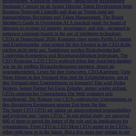
Beziehungen.
Künstliche Intelligenz, menschliche Beziehungen
Stephanie Conway ist als Senior Director Talent Development beim
Business-Netzwerk LinkedIn nah dran an Trends rund um
datengestütztes Recruiting und Talent Management.
The Board
Member's Guide to Overseeing AI
A practical guide for board of
directors to oversee AI strategy, governance, and risk—designed to
empower corporate boards in the age of intelligent technology.
CEOs in Deutschland 2026: Konturen eines neuen Profils
Leistung
und Ergebnisstärke, einst zentral für den Einstieg in die CEO-Rolle,
reichen nicht mehr aus. Stattdessen werden Risikobereitschaft,
Leadership-Kompetenz und Beziehungsfähigkeit bedeutsam.
The
CEO Response
1.235 CEOs weltweit teilen ihre Ansichten darüber,
wie sie die größten Herausforderungen meistern, denen sie
gegenüberstehen. Lesen Sie ihre Antworten.
CEO-Karrieren: Viele
Wege führen in den Vorstand
Was sind die Erfolgsfaktoren, um in
den Vorstand eines Unternehmens zu kommen? Das wird Heiko
Wolters, Senior Partner bei Egon Zehnder, immer wieder gefragt.
CEOs ostdeutscher Unternehmen
Die Welt verändert sich
grundlegend. Die Haltung von CEOs ostdeutscher Unternehmen zu
den disruptiven Ereignissen unserer Zeit lesen Sie hier.
The Super CFO
CFOs are taking on unprecedented responsibilities
and evolving into “super CFOs.” In our global study, we surveyed
600 of them to unveil the future of the role and its implications for
organizations.
From CFO to CEO
Most CFOs aspire to be CEOs—
either right now or in the future. But a few steps may remain to get