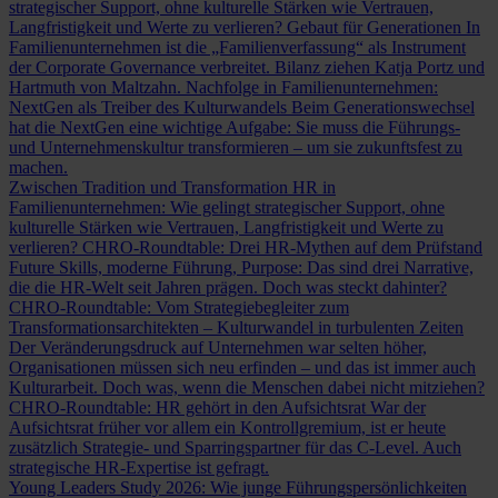
strategischer Support, ohne kulturelle Stärken wie Vertrauen,
Langfristigkeit und Werte zu verlieren?
Gebaut für Generationen
In
Familienunternehmen ist die „Familienverfassung“ als Instrument
der Corporate Governance verbreitet. Bilanz ziehen Katja Portz und
Hartmuth von Maltzahn.
Nachfolge in Familienunternehmen:
NextGen als Treiber des Kulturwandels
Beim Generationswechsel
hat die NextGen eine wichtige Aufgabe: Sie muss die Führungs-
und Unternehmenskultur transformieren – um sie zukunftsfest zu
machen.
Zwischen Tradition und Transformation
HR in
Familienunternehmen: Wie gelingt strategischer Support, ohne
kulturelle Stärken wie Vertrauen, Langfristigkeit und Werte zu
verlieren?
CHRO-Roundtable: Drei HR-Mythen auf dem Prüfstand
Future Skills, moderne Führung, Purpose: Das sind drei Narrative,
die die HR-Welt seit Jahren prägen. Doch was steckt dahinter?
CHRO-Roundtable: Vom Strategiebegleiter zum
Transformationsarchitekten – Kulturwandel in turbulenten Zeiten
Der Veränderungsdruck auf Unternehmen war selten höher,
Organisationen müssen sich neu erfinden – und das ist immer auch
Kulturarbeit. Doch was, wenn die Menschen dabei nicht mitziehen?
CHRO-Roundtable: HR gehört in den Aufsichtsrat
War der
Aufsichtsrat früher vor allem ein Kontrollgremium, ist er heute
zusätzlich Strategie- und Sparringspartner für das C-Level. Auch
strategische HR-Expertise ist gefragt.
Young Leaders Study 2026: Wie junge Führungspersönlichkeiten