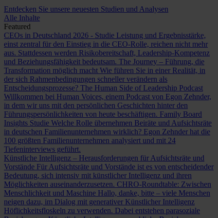
Entdecken Sie unsere neuesten Studien und Analysen
Alle Inhalte
Featured
CEOs in Deutschland 2026 - Studie
Leistung und Ergebnisstärke,
einst zentral für den Einstieg in die CEO-Rolle, reichen nicht mehr
aus. Stattdessen werden Risikobereitschaft, Leadership-Kompetenz
und Beziehungsfähigkeit bedeutsam.
The Journey – Führung, die
Transformation möglich macht
Wie führen Sie in einer Realität, in
der sich Rahmenbedingungen schneller verändern als
Entscheidungsprozesse?
The Human Side of Leadership Podcast
Willkommen bei Human Voices, einem Podcast von Egon Zehnder,
in dem wir uns mit den persönlichen Geschichten hinter den
Führungspersönlichkeiten von heute beschäftigen.
Family Board
Insights Studie
Welche Rolle übernehmen Beiräte und Aufsichtsräte
in deutschen Familienunternehmen wirklich? Egon Zehnder hat die
100 größten Familienunternehmen analysiert und mit 24
Tiefeninterviews geführt.
Künstliche Intelligenz – Herausforderungen für Aufsichtsräte und
Vorstände
Für Aufsichtsräte und Vorstände ist es von entscheidender
Bedeutung, sich intensiv mit künstlicher Intelligenz und ihren
Möglichkeiten auseinanderzusetzen.
CHRO-Roundtable: Zwischen
Menschlichkeit und Maschine
Hallo, danke, bitte – viele Menschen
neigen dazu, im Dialog mit generativer Künstlicher Intelligenz
Höflichkeitsfloskeln zu verwenden. Dabei entstehen parasoziale