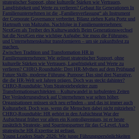
strategischer Support, ohne kulturelle Stärken wie Vertrauen,
Langfristigkeit und Werte zu verlieren?
Gebaut für Generationen
In
Familienunternehmen ist die „Familienverfassung“ als Instrument
der Corporate Governance verbreitet. Bilanz ziehen Katja Portz und
Hartmuth von Maltzahn.
Nachfolge in Familienunternehmen:
NextGen als Treiber des Kulturwandels
Beim Generationswechsel
hat die NextGen eine wichtige Aufgabe: Sie muss die Führungs-
und Unternehmenskultur transformieren – um sie zukunftsfest zu
machen.
Zwischen Tradition und Transformation
HR in
Familienunternehmen: Wie gelingt strategischer Support, ohne
kulturelle Stärken wie Vertrauen, Langfristigkeit und Werte zu
verlieren?
CHRO-Roundtable: Drei HR-Mythen auf dem Prüfstand
Future Skills, moderne Führung, Purpose: Das sind drei Narrative,
die die HR-Welt seit Jahren prägen. Doch was steckt dahinter?
CHRO-Roundtable: Vom Strategiebegleiter zum
Transformationsarchitekten – Kulturwandel in turbulenten Zeiten
Der Veränderungsdruck auf Unternehmen war selten höher,
Organisationen müssen sich neu erfinden – und das ist immer auch
Kulturarbeit. Doch was, wenn die Menschen dabei nicht mitziehen?
CHRO-Roundtable: HR gehört in den Aufsichtsrat
War der
Aufsichtsrat früher vor allem ein Kontrollgremium, ist er heute
zusätzlich Strategie- und Sparringspartner für das C-Level. Auch
strategische HR-Expertise ist gefragt.
Young Leaders Study 2026: Wie junge Führungspersönlichkeiten