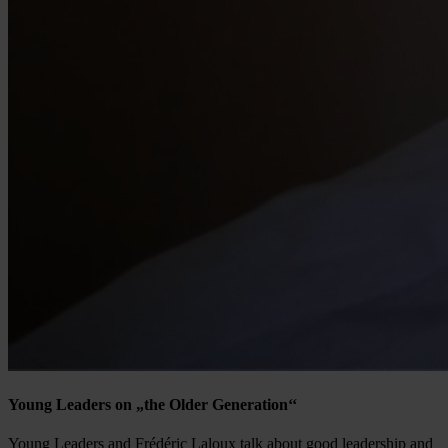
Young Leaders on „the Older Generation‘‘
Young Leaders and Frédéric Laloux talk about good leadership and