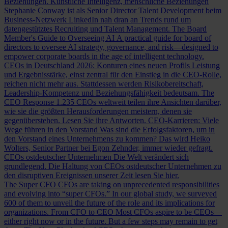
Beziehungen.
Künstliche Intelligenz, menschliche Beziehungen
Stephanie Conway ist als Senior Director Talent Development beim
Business-Netzwerk LinkedIn nah dran an Trends rund um
datengestütztes Recruiting und Talent Management.
The Board
Member's Guide to Overseeing AI
A practical guide for board of
directors to oversee AI strategy, governance, and risk—designed to
empower corporate boards in the age of intelligent technology.
CEOs in Deutschland 2026: Konturen eines neuen Profils
Leistung
und Ergebnisstärke, einst zentral für den Einstieg in die CEO-Rolle,
reichen nicht mehr aus. Stattdessen werden Risikobereitschaft,
Leadership-Kompetenz und Beziehungsfähigkeit bedeutsam.
The
CEO Response
1.235 CEOs weltweit teilen ihre Ansichten darüber,
wie sie die größten Herausforderungen meistern, denen sie
gegenüberstehen. Lesen Sie ihre Antworten.
CEO-Karrieren: Viele
Wege führen in den Vorstand
Was sind die Erfolgsfaktoren, um in
den Vorstand eines Unternehmens zu kommen? Das wird Heiko
Wolters, Senior Partner bei Egon Zehnder, immer wieder gefragt.
CEOs ostdeutscher Unternehmen
Die Welt verändert sich
grundlegend. Die Haltung von CEOs ostdeutscher Unternehmen zu
den disruptiven Ereignissen unserer Zeit lesen Sie hier.
The Super CFO
CFOs are taking on unprecedented responsibilities
and evolving into “super CFOs.” In our global study, we surveyed
600 of them to unveil the future of the role and its implications for
organizations.
From CFO to CEO
Most CFOs aspire to be CEOs—
either right now or in the future. But a few steps may remain to get