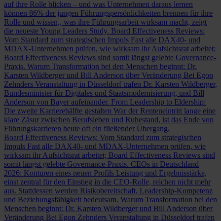
auf ihre Rolle blicken – und was Unternehmen daraus lernen
können
86% der jungen Führungspersönlichkeiten brennen für ihre
Rolle und wissen,, was ihre Führungsarbeit wirksam macht, zeigt
die neueste Young Leaders Study.
Board Effectiveness Reviews:
Vom Standard zum strategischen Impuls
Fast alle DAX40- und
MDAX-Unternehmen prüfen, wie wirksam ihr Aufsichtsrat arbeitet;
Board Effectiveness Reviews sind somit längst gelebte Governance-
Praxis.
Warum Transformation bei den Menschen beginnt: Dr.
Karsten Wildberger und Bill Anderson über Veränderung
Bei Egon
Zehnders Veranstaltung in Düsseldorf trafen Dr. Karsten Wildberger,
Bundesminister für Digitales und Staatsmodernisierung, und Bill
Anderson von Bayer aufeinander.
From Leadership to Eldership:
Die zweite Karrierehälfte gestalten
War der Renteneintritt lange eine
klare Zäsur zwischen Berufsleben und Ruhestand, ist das Ende von
Führungskarrieren heute oft ein fließender Übergang.
Board Effectiveness Reviews: Vom Standard zum strategischen
Impuls
Fast alle DAX40- und MDAX-Unternehmen prüfen, wie
wirksam ihr Aufsichtsrat arbeitet; Board Effectiveness Reviews sind
somit längst gelebte Governance-Praxis.
CEOs in Deutschland
2026: Konturen eines neuen Profils
Leistung und Ergebnisstärke,
einst zentral für den Einstieg in die CEO-Rolle, reichen nicht mehr
aus. Stattdessen werden Risikobereitschaft, Leadership-Kompetenz
und Beziehungsfähigkeit bedeutsam.
Warum Transformation bei den
Menschen beginnt: Dr. Karsten Wildberger und Bill Anderson über
Veränderung
Bei Egon Zehnders Veranstaltung in Düsseldorf trafen