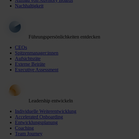
Aufbau von Advisory Boards
Nachhaltigkeit
Führungspersönlichkeiten entdecken
CEOs
Spitzenmanager:innen
Aufsichtsräte
Externe Beiräte
Executive Assessment
Leadership entwickeln
Individuelle Weiterentwicklung
Accelerated Onboarding
Entwicklungsplanung
Coaching
Team Journey