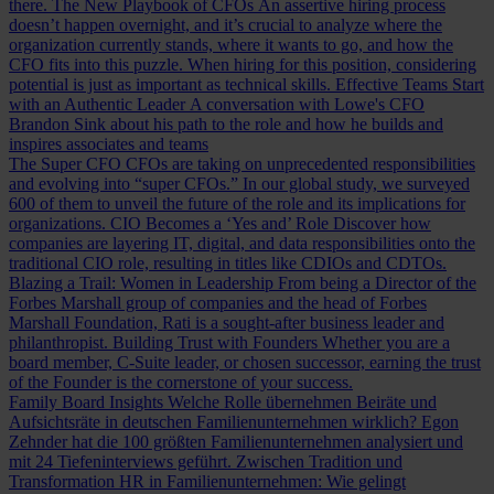
there.
The New Playbook of CFOs
An assertive hiring process
doesn’t happen overnight, and it’s crucial to analyze where the
organization currently stands, where it wants to go, and how the
CFO fits into this puzzle. When hiring for this position, considering
potential is just as important as technical skills.
Effective Teams Start
with an Authentic Leader
A conversation with Lowe's CFO
Brandon Sink about his path to the role and how he builds and
inspires associates and teams
The Super CFO
CFOs are taking on unprecedented responsibilities
and evolving into “super CFOs.” In our global study, we surveyed
600 of them to unveil the future of the role and its implications for
organizations.
CIO Becomes a ‘Yes and’ Role
Discover how
companies are layering IT, digital, and data responsibilities onto the
traditional CIO role, resulting in titles like CDIOs and CDTOs.
Blazing a Trail: Women in Leadership
From being a Director of the
Forbes Marshall group of companies and the head of Forbes
Marshall Foundation, Rati is a sought-after business leader and
philanthropist.
Building Trust with Founders
Whether you are a
board member, C-Suite leader, or chosen successor, earning the trust
of the Founder is the cornerstone of your success.
Family Board Insights
Welche Rolle übernehmen Beiräte und
Aufsichtsräte in deutschen Familienunternehmen wirklich? Egon
Zehnder hat die 100 größten Familienunternehmen analysiert und
mit 24 Tiefeninterviews geführt.
Zwischen Tradition und
Transformation
HR in Familienunternehmen: Wie gelingt