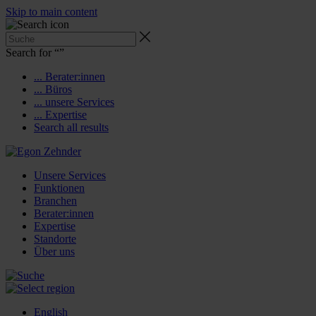
Skip to main content
Search for “
”
... Berater:innen
... Büros
... unsere Services
... Expertise
Search all results
Unsere Services
Funktionen
Branchen
Berater:innen
Expertise
Standorte
Über uns
English