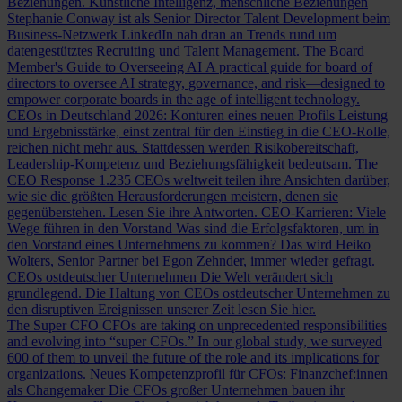
Beziehungen.
Künstliche Intelligenz, menschliche Beziehungen
Stephanie Conway ist als Senior Director Talent Development beim
Business-Netzwerk LinkedIn nah dran an Trends rund um
datengestütztes Recruiting und Talent Management.
The Board
Member's Guide to Overseeing AI
A practical guide for board of
directors to oversee AI strategy, governance, and risk—designed to
empower corporate boards in the age of intelligent technology.
CEOs in Deutschland 2026: Konturen eines neuen Profils
Leistung
und Ergebnisstärke, einst zentral für den Einstieg in die CEO-Rolle,
reichen nicht mehr aus. Stattdessen werden Risikobereitschaft,
Leadership-Kompetenz und Beziehungsfähigkeit bedeutsam.
The
CEO Response
1.235 CEOs weltweit teilen ihre Ansichten darüber,
wie sie die größten Herausforderungen meistern, denen sie
gegenüberstehen. Lesen Sie ihre Antworten.
CEO-Karrieren: Viele
Wege führen in den Vorstand
Was sind die Erfolgsfaktoren, um in
den Vorstand eines Unternehmens zu kommen? Das wird Heiko
Wolters, Senior Partner bei Egon Zehnder, immer wieder gefragt.
CEOs ostdeutscher Unternehmen
Die Welt verändert sich
grundlegend. Die Haltung von CEOs ostdeutscher Unternehmen zu
den disruptiven Ereignissen unserer Zeit lesen Sie hier.
The Super CFO
CFOs are taking on unprecedented responsibilities
and evolving into “super CFOs.” In our global study, we surveyed
600 of them to unveil the future of the role and its implications for
organizations.
Neues Kompetenzprofil für CFOs: Finanzchef:innen
als Changemaker
Die CFOs großer Unternehmen bauen ihr