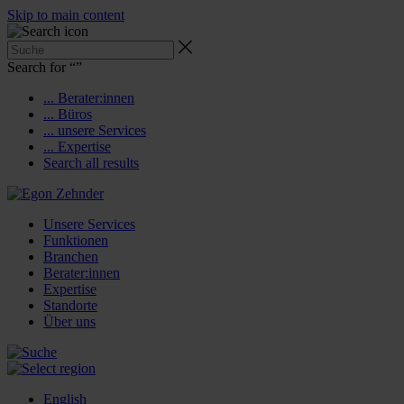
Skip to main content
Search for “
”
... Berater:innen
... Büros
... unsere Services
... Expertise
Search all results
Unsere Services
Funktionen
Branchen
Berater:innen
Expertise
Standorte
Über uns
English