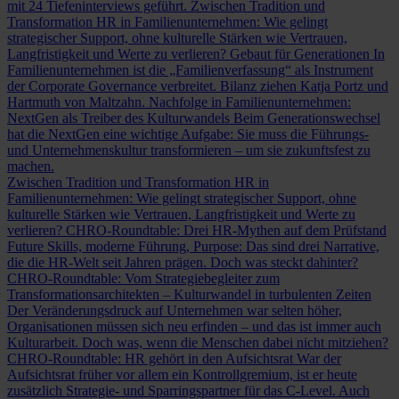
mit 24 Tiefeninterviews geführt.
Zwischen Tradition und
Transformation
HR in Familienunternehmen: Wie gelingt
strategischer Support, ohne kulturelle Stärken wie Vertrauen,
Langfristigkeit und Werte zu verlieren?
Gebaut für Generationen
In
Familienunternehmen ist die „Familienverfassung“ als Instrument
der Corporate Governance verbreitet. Bilanz ziehen Katja Portz und
Hartmuth von Maltzahn.
Nachfolge in Familienunternehmen:
NextGen als Treiber des Kulturwandels
Beim Generationswechsel
hat die NextGen eine wichtige Aufgabe: Sie muss die Führungs-
und Unternehmenskultur transformieren – um sie zukunftsfest zu
machen.
Zwischen Tradition und Transformation
HR in
Familienunternehmen: Wie gelingt strategischer Support, ohne
kulturelle Stärken wie Vertrauen, Langfristigkeit und Werte zu
verlieren?
CHRO-Roundtable: Drei HR-Mythen auf dem Prüfstand
Future Skills, moderne Führung, Purpose: Das sind drei Narrative,
die die HR-Welt seit Jahren prägen. Doch was steckt dahinter?
CHRO-Roundtable: Vom Strategiebegleiter zum
Transformationsarchitekten – Kulturwandel in turbulenten Zeiten
Der Veränderungsdruck auf Unternehmen war selten höher,
Organisationen müssen sich neu erfinden – und das ist immer auch
Kulturarbeit. Doch was, wenn die Menschen dabei nicht mitziehen?
CHRO-Roundtable: HR gehört in den Aufsichtsrat
War der
Aufsichtsrat früher vor allem ein Kontrollgremium, ist er heute
zusätzlich Strategie- und Sparringspartner für das C-Level. Auch