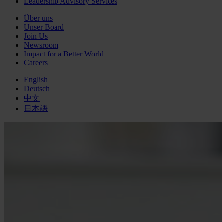
Leadership Advisory Services
Über uns
Unser Board
Join Us
Newsroom
Impact for a Better World
Careers
English
Deutsch
中文
日本語