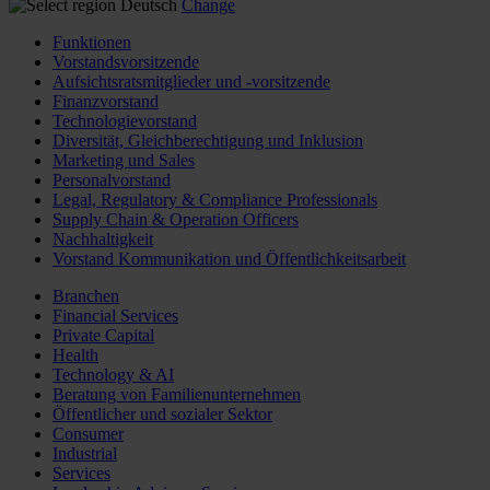
Deutsch
Change
Funktionen
Vorstandsvorsitzende
Aufsichtsratsmitglieder und -vorsitzende
Finanzvorstand
Technologievorstand
Diversität, Gleichberechtigung und Inklusion
Marketing und Sales
Personalvorstand
Legal, Regulatory & Compliance Professionals
Supply Chain & Operation Officers
Nachhaltigkeit
Vorstand Kommunikation und Öffentlichkeitsarbeit
Branchen
Financial Services
Private Capital
Health
Technology & AI
Beratung von Familienunternehmen
Öffentlicher und sozialer Sektor
Consumer
Industrial
Services