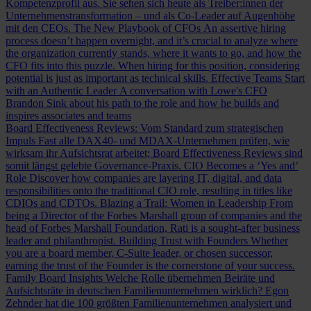
Kompetenzprofil aus. Sie sehen sich heute als Treiber:innen der
Unternehmenstransformation – und als Co-Leader auf Augenhöhe
mit den CEOs.
The New Playbook of CFOs
An assertive hiring
process doesn’t happen overnight, and it’s crucial to analyze where
the organization currently stands, where it wants to go, and how the
CFO fits into this puzzle. When hiring for this position, considering
potential is just as important as technical skills.
Effective Teams Start
with an Authentic Leader
A conversation with Lowe's CFO
Brandon Sink about his path to the role and how he builds and
inspires associates and teams
Board Effectiveness Reviews: Vom Standard zum strategischen
Impuls
Fast alle DAX40- und MDAX-Unternehmen prüfen, wie
wirksam ihr Aufsichtsrat arbeitet; Board Effectiveness Reviews sind
somit längst gelebte Governance-Praxis.
CIO Becomes a ‘Yes and’
Role
Discover how companies are layering IT, digital, and data
responsibilities onto the traditional CIO role, resulting in titles like
CDIOs and CDTOs.
Blazing a Trail: Women in Leadership
From
being a Director of the Forbes Marshall group of companies and the
head of Forbes Marshall Foundation, Rati is a sought-after business
leader and philanthropist.
Building Trust with Founders
Whether
you are a board member, C-Suite leader, or chosen successor,
earning the trust of the Founder is the cornerstone of your success.
Family Board Insights
Welche Rolle übernehmen Beiräte und
Aufsichtsräte in deutschen Familienunternehmen wirklich? Egon
Zehnder hat die 100 größten Familienunternehmen analysiert und