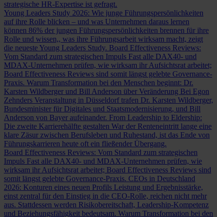
strategische HR-Expertise ist gefragt.
Young Leaders Study 2026: Wie junge Führungspersönlichkeiten
auf ihre Rolle blicken – und was Unternehmen daraus lernen
können
86% der jungen Führungspersönlichkeiten brennen für ihre
Rolle und wissen,, was ihre Führungsarbeit wirksam macht, zeigt
die neueste Young Leaders Study.
Board Effectiveness Reviews:
Vom Standard zum strategischen Impuls
Fast alle DAX40- und
MDAX-Unternehmen prüfen, wie wirksam ihr Aufsichtsrat arbeitet;
Board Effectiveness Reviews sind somit längst gelebte Governance-
Praxis.
Warum Transformation bei den Menschen beginnt: Dr.
Karsten Wildberger und Bill Anderson über Veränderung
Bei Egon
Zehnders Veranstaltung in Düsseldorf trafen Dr. Karsten Wildberger,
Bundesminister für Digitales und Staatsmodernisierung, und Bill
Anderson von Bayer aufeinander.
From Leadership to Eldership:
Die zweite Karrierehälfte gestalten
War der Renteneintritt lange eine
klare Zäsur zwischen Berufsleben und Ruhestand, ist das Ende von
Führungskarrieren heute oft ein fließender Übergang.
Board Effectiveness Reviews: Vom Standard zum strategischen
Impuls
Fast alle DAX40- und MDAX-Unternehmen prüfen, wie
wirksam ihr Aufsichtsrat arbeitet; Board Effectiveness Reviews sind
somit längst gelebte Governance-Praxis.
CEOs in Deutschland
2026: Konturen eines neuen Profils
Leistung und Ergebnisstärke,
einst zentral für den Einstieg in die CEO-Rolle, reichen nicht mehr
aus. Stattdessen werden Risikobereitschaft, Leadership-Kompetenz
und Beziehungsfähigkeit bedeutsam.
Warum Transformation bei den