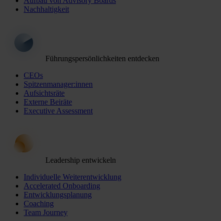
Aufbau von Advisory Boards
Nachhaltigkeit
Führungspersönlichkeiten entdecken
CEOs
Spitzenmanager:innen
Aufsichtsräte
Externe Beiräte
Executive Assessment
Leadership entwickeln
Individuelle Weiterentwicklung
Accelerated Onboarding
Entwicklungsplanung
Coaching
Team Journey