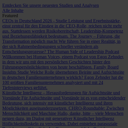
Entdecken Sie unsere neuesten Studien und Analysen
Alle Inhalte
Featured
CEOs in Deutschland 2026 - Studie
Leistung und Ergebnisstärke,
einst zentral für den Einstieg in die CEO-Rolle, reichen nicht mehr
aus. Stattdessen werden Risikobereitschaft, Leadership-Kompetenz
und Beziehungsfähigkeit bedeutsam.
The Journey – Führung, die
Transformation möglich macht
Wie führen Sie in einer Realität, in
der sich Rahmenbedingungen schneller verändern als
Entscheidungsprozesse?
The Human Side of Leadership Podcast
Willkommen bei Human Voices, einem Podcast von Egon Zehnder,
in dem wir uns mit den persönlichen Geschichten hinter den
Führungspersönlichkeiten von heute beschäftigen.
Family Board
Insights Studie
Welche Rolle übernehmen Beiräte und Aufsichtsräte
in deutschen Familienunternehmen wirklich? Egon Zehnder hat die
100 größten Familienunternehmen analysiert und mit 24
Tiefeninterviews geführt.
Künstliche Intelligenz – Herausforderungen für Aufsichtsräte und
Vorstände
Für Aufsichtsräte und Vorstände ist es von entscheidender
Bedeutung, sich intensiv mit künstlicher Intelligenz und ihren
Möglichkeiten auseinanderzusetzen.
CHRO-Roundtable: Zwischen
Menschlichkeit und Maschine
Hallo, danke, bitte – viele Menschen
neigen dazu, im Dialog mit generativer Künstlicher Intelligenz
Höflichkeitsfloskeln zu verwenden. Dabei entstehen parasoziale