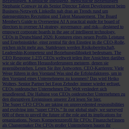
Beziehungen.
Künstliche Intelligenz, menschliche Beziehungen
Stephanie Conway ist als Senior Director Talent Development beim
Business-Netzwerk LinkedIn nah dran an Trends rund um
datengestütztes Recruiting und Talent Management.
The Board
Member's Guide to Overseeing AI
A practical guide for board of
directors to oversee AI strategy, governance, and risk—designed to
empower corporate boards in the age of intelligent technology.
CEOs in Deutschland 2026: Konturen eines neuen Profils
Leistung
und Ergebnisstärke, einst zentral für den Einstieg in die CEO-Rolle,
reichen nicht mehr aus. Stattdessen werden Risikobereitschaft,
Leadership-Kompetenz und Beziehungsfähigkeit bedeutsam.
The
CEO Response
1.235 CEOs weltweit teilen ihre Ansichten darüber,
wie sie die größten Herausforderungen meistern, denen sie
gegenüberstehen. Lesen Sie ihre Antworten.
CEO-Karrieren: Viele
Wege führen in den Vorstand
Was sind die Erfolgsfaktoren, um in
den Vorstand eines Unternehmens zu kommen? Das wird Heiko
Wolters, Senior Partner bei Egon Zehnder, immer wieder gefragt.
CEOs ostdeutscher Unternehmen
Die Welt verändert sich
grundlegend. Die Haltung von CEOs ostdeutscher Unternehmen zu
den disruptiven Ereignissen unserer Zeit lesen Sie hier.
The Super CFO
CFOs are taking on unprecedented responsibilities
and evolving into “super CFOs.” In our global study, we surveyed
600 of them to unveil the future of the role and its implications for
organizations.
Neues Kompetenzprofil für CFOs: Finanzchef:innen
als Changemaker
Die CFOs großer Unternehmen bauen ihr