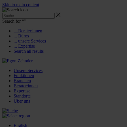
Skip to main content
Search for “
”
... Berater:innen
... Büros
... unsere Services
... Expertise
Search all results
Unsere Services
Funktionen
Branchen
Berater:innen
Expertise
Standorte
Über uns
English