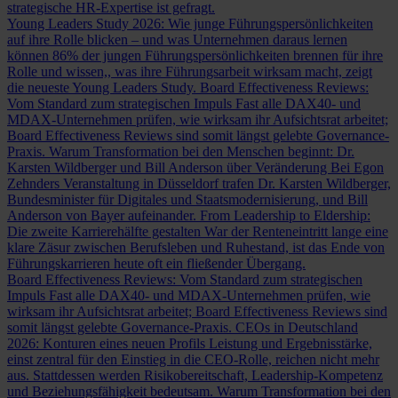
strategische HR-Expertise ist gefragt.
Young Leaders Study 2026: Wie junge Führungspersönlichkeiten
auf ihre Rolle blicken – und was Unternehmen daraus lernen
können
86% der jungen Führungspersönlichkeiten brennen für ihre
Rolle und wissen,, was ihre Führungsarbeit wirksam macht, zeigt
die neueste Young Leaders Study.
Board Effectiveness Reviews:
Vom Standard zum strategischen Impuls
Fast alle DAX40- und
MDAX-Unternehmen prüfen, wie wirksam ihr Aufsichtsrat arbeitet;
Board Effectiveness Reviews sind somit längst gelebte Governance-
Praxis.
Warum Transformation bei den Menschen beginnt: Dr.
Karsten Wildberger und Bill Anderson über Veränderung
Bei Egon
Zehnders Veranstaltung in Düsseldorf trafen Dr. Karsten Wildberger,
Bundesminister für Digitales und Staatsmodernisierung, und Bill
Anderson von Bayer aufeinander.
From Leadership to Eldership:
Die zweite Karrierehälfte gestalten
War der Renteneintritt lange eine
klare Zäsur zwischen Berufsleben und Ruhestand, ist das Ende von
Führungskarrieren heute oft ein fließender Übergang.
Board Effectiveness Reviews: Vom Standard zum strategischen
Impuls
Fast alle DAX40- und MDAX-Unternehmen prüfen, wie
wirksam ihr Aufsichtsrat arbeitet; Board Effectiveness Reviews sind
somit längst gelebte Governance-Praxis.
CEOs in Deutschland
2026: Konturen eines neuen Profils
Leistung und Ergebnisstärke,
einst zentral für den Einstieg in die CEO-Rolle, reichen nicht mehr
aus. Stattdessen werden Risikobereitschaft, Leadership-Kompetenz
und Beziehungsfähigkeit bedeutsam.
Warum Transformation bei den