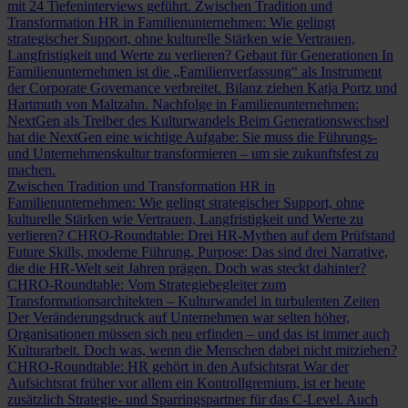
mit 24 Tiefeninterviews geführt.
Zwischen Tradition und
Transformation
HR in Familienunternehmen: Wie gelingt
strategischer Support, ohne kulturelle Stärken wie Vertrauen,
Langfristigkeit und Werte zu verlieren?
Gebaut für Generationen
In
Familienunternehmen ist die „Familienverfassung“ als Instrument
der Corporate Governance verbreitet. Bilanz ziehen Katja Portz und
Hartmuth von Maltzahn.
Nachfolge in Familienunternehmen:
NextGen als Treiber des Kulturwandels
Beim Generationswechsel
hat die NextGen eine wichtige Aufgabe: Sie muss die Führungs-
und Unternehmenskultur transformieren – um sie zukunftsfest zu
machen.
Zwischen Tradition und Transformation
HR in
Familienunternehmen: Wie gelingt strategischer Support, ohne
kulturelle Stärken wie Vertrauen, Langfristigkeit und Werte zu
verlieren?
CHRO-Roundtable: Drei HR-Mythen auf dem Prüfstand
Future Skills, moderne Führung, Purpose: Das sind drei Narrative,
die die HR-Welt seit Jahren prägen. Doch was steckt dahinter?
CHRO-Roundtable: Vom Strategiebegleiter zum
Transformationsarchitekten – Kulturwandel in turbulenten Zeiten
Der Veränderungsdruck auf Unternehmen war selten höher,
Organisationen müssen sich neu erfinden – und das ist immer auch
Kulturarbeit. Doch was, wenn die Menschen dabei nicht mitziehen?
CHRO-Roundtable: HR gehört in den Aufsichtsrat
War der
Aufsichtsrat früher vor allem ein Kontrollgremium, ist er heute
zusätzlich Strategie- und Sparringspartner für das C-Level. Auch