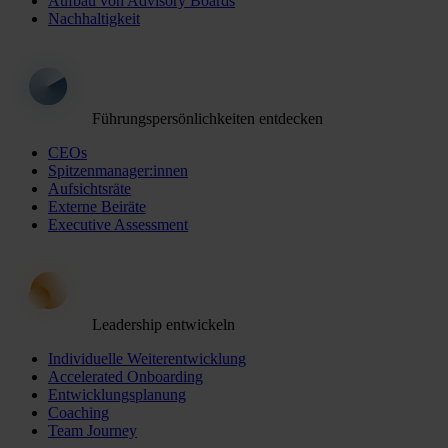
Aufbau von Advisory Boards
Nachhaltigkeit
Führungspersönlichkeiten entdecken
CEOs
Spitzenmanager:innen
Aufsichtsräte
Externe Beiräte
Executive Assessment
Leadership entwickeln
Individuelle Weiterentwicklung
Accelerated Onboarding
Entwicklungsplanung
Coaching
Team Journey