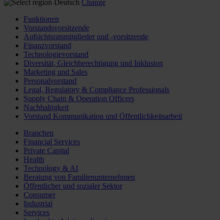
Deutsch
Change
Funktionen
Vorstandsvorsitzende
Aufsichtsratsmitglieder und -vorsitzende
Finanzvorstand
Technologievorstand
Diversität, Gleichberechtigung und Inklusion
Marketing und Sales
Personalvorstand
Legal, Regulatory & Compliance Professionals
Supply Chain & Operation Officers
Nachhaltigkeit
Vorstand Kommunikation und Öffentlichkeitsarbeit
Branchen
Financial Services
Private Capital
Health
Technology & AI
Beratung von Familienunternehmen
Öffentlicher und sozialer Sektor
Consumer
Industrial
Services