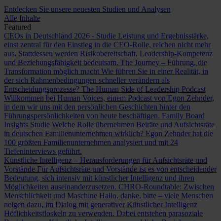
Entdecken Sie unsere neuesten Studien und Analysen
Alle Inhalte
Featured
CEOs in Deutschland 2026 - Studie
Leistung und Ergebnisstärke,
einst zentral für den Einstieg in die CEO-Rolle, reichen nicht mehr
aus. Stattdessen werden Risikobereitschaft, Leadership-Kompetenz
und Beziehungsfähigkeit bedeutsam.
The Journey – Führung, die
Transformation möglich macht
Wie führen Sie in einer Realität, in
der sich Rahmenbedingungen schneller verändern als
Entscheidungsprozesse?
The Human Side of Leadership Podcast
Willkommen bei Human Voices, einem Podcast von Egon Zehnder,
in dem wir uns mit den persönlichen Geschichten hinter den
Führungspersönlichkeiten von heute beschäftigen.
Family Board
Insights Studie
Welche Rolle übernehmen Beiräte und Aufsichtsräte
in deutschen Familienunternehmen wirklich? Egon Zehnder hat die
100 größten Familienunternehmen analysiert und mit 24
Tiefeninterviews geführt.
Künstliche Intelligenz – Herausforderungen für Aufsichtsräte und
Vorstände
Für Aufsichtsräte und Vorstände ist es von entscheidender
Bedeutung, sich intensiv mit künstlicher Intelligenz und ihren
Möglichkeiten auseinanderzusetzen.
CHRO-Roundtable: Zwischen
Menschlichkeit und Maschine
Hallo, danke, bitte – viele Menschen
neigen dazu, im Dialog mit generativer Künstlicher Intelligenz
Höflichkeitsfloskeln zu verwenden. Dabei entstehen parasoziale