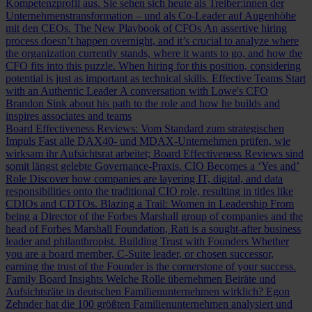
Kompetenzprofil aus. Sie sehen sich heute als Treiber:innen der
Unternehmenstransformation – und als Co-Leader auf Augenhöhe
mit den CEOs.
The New Playbook of CFOs
An assertive hiring
process doesn’t happen overnight, and it’s crucial to analyze where
the organization currently stands, where it wants to go, and how the
CFO fits into this puzzle. When hiring for this position, considering
potential is just as important as technical skills.
Effective Teams Start
with an Authentic Leader
A conversation with Lowe's CFO
Brandon Sink about his path to the role and how he builds and
inspires associates and teams
Board Effectiveness Reviews: Vom Standard zum strategischen
Impuls
Fast alle DAX40- und MDAX-Unternehmen prüfen, wie
wirksam ihr Aufsichtsrat arbeitet; Board Effectiveness Reviews sind
somit längst gelebte Governance-Praxis.
CIO Becomes a ‘Yes and’
Role
Discover how companies are layering IT, digital, and data
responsibilities onto the traditional CIO role, resulting in titles like
CDIOs and CDTOs.
Blazing a Trail: Women in Leadership
From
being a Director of the Forbes Marshall group of companies and the
head of Forbes Marshall Foundation, Rati is a sought-after business
leader and philanthropist.
Building Trust with Founders
Whether
you are a board member, C-Suite leader, or chosen successor,
earning the trust of the Founder is the cornerstone of your success.
Family Board Insights
Welche Rolle übernehmen Beiräte und
Aufsichtsräte in deutschen Familienunternehmen wirklich? Egon
Zehnder hat die 100 größten Familienunternehmen analysiert und