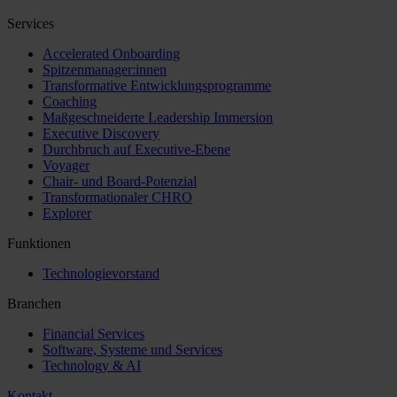
Services
Accelerated Onboarding
Spitzenmanager:innen
Transformative Entwicklungsprogramme
Coaching
Maßgeschneiderte Leadership Immersion
Executive Discovery
Durchbruch auf Executive-Ebene
Voyager
Chair- und Board-Potenzial
Transformationaler CHRO
Explorer
Funktionen
Technologievorstand
Branchen
Financial Services
Software, Systeme und Services
Technology & AI
Kontakt