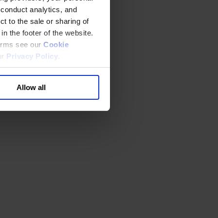
 conduct analytics, and
t to the sale or sharing of
in the footer of the website.
terms see our
Cookie
ur
Privacy Policy
.
Allow all