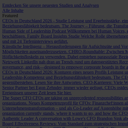
Entdecken Sie unsere neuesten Studien und Analysen
Alle Inhalte
Featured
CEOs in Deutschland 2026 - Studie
Leistung und Ergebnisstärke, ein
Beziehungsfähigkeit bedeutsam.
The Journey – Führung, die Transf
Human Side of Leadership Podcast
Willkommen bei Human Voices, ei
beschäftigen.
Family Board Insights Studie
Welche Rolle übernehmen
und mit 24 Tiefeninterviews geführt.
Künstliche Intelligenz – Herausforderungen für Aufsichtsräte und Vo
Möglichkeiten auseinanderzusetzen.
CHRO-Roundtable: Zwischen Me
Höflichkeitsfloskeln zu verwenden. Dabei entstehen parasoziale Bez
Netzwerk LinkedIn nah dran an Trends rund um datengestütztes Rec
governance, and risk—designed to empower corporate boards in the ag
CEOs in Deutschland 2026: Konturen eines neuen Profils
Leistung un
Leadership-Kompetenz und Beziehungsfähigkeit bedeutsam.
The CE
gegenüberstehen. Lesen Sie ihre Antworten.
CEO-Karrieren: Viele W
Senior Partner bei Egon Zehnder, immer wieder gefragt.
CEOs ostdeu
Ereignissen unserer Zeit lesen Sie hier.
The Super CFO
CFOs are taking on unprecedented responsibilities and
organizations.
Neues Kompetenzprofil für CFOs: Finanzchef:innen 
Unternehmenstransformation – und als Co-Leader auf Augenhöhe m
organization currently stands, where it wants to go, and how the CFO fit
Authentic Leader
A conversation with Lowe's CFO Brandon Sink about
Board Effectiveness Reviews: Vom Standard zum strategischen Impu