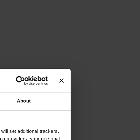
About
will set additional trackers,
ing providers, your personal