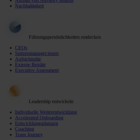
Aufbau von Advisory Boards
Nachhaltigkeit
Führungspersönlichkeiten entdecken
CEOs
Spitzenmanager:innen
Aufsichtsräte
Externe Beiräte
Executive Assessment
Leadership entwickeln
Individuelle Weiterentwicklung
Accelerated Onboarding
Entwicklungsplanung
Coaching
Team Journey