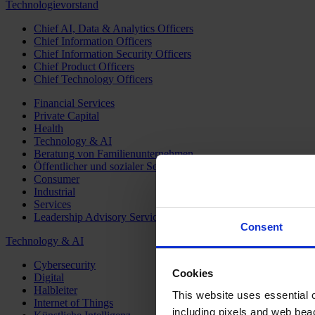
Technologievorstand
Chief AI, Data & Analytics Officers
Chief Information Officers
Chief Information Security Officers
Chief Product Officers
Chief Technology Officers
Financial Services
Private Capital
Health
Technology & AI
Beratung von Familienunternehmen
Öffentlicher und sozialer Sektor
Consumer
Industrial
Services
Leadership Advisory Services
Consent
Technology & AI
Cybersecurity
Cookies
Digital
Halbleiter
This website uses essential co
Internet of Things
including pixels and web beac