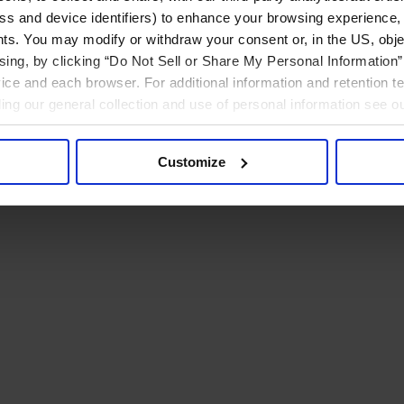
ress and device identifiers) to enhance your browsing experience,
ts. You may modify or withdraw your consent or, in the US, objec
ising, by clicking “Do Not Sell or Share My Personal Information” 
ice and each browser. For additional information and retention 
rding our general collection and use of personal information see o
Customize