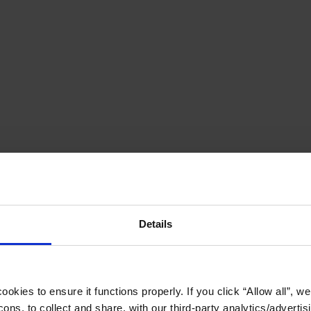
Details
okies to ensure it functions properly. If you click “Allow all”, we 
ons, to collect and share, with our third-party analytics/advertis