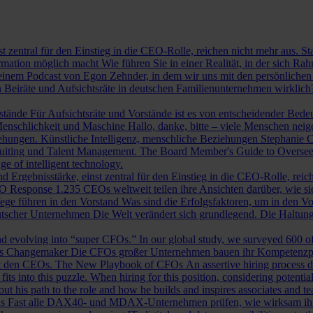
st zentral für den Einstieg in die CEO-Rolle, reichen nicht mehr aus. 
ormation möglich macht
Wie führen Sie in einer Realität, in der sich 
nem Podcast von Egon Zehnder, in dem wir uns mit den persönlichen 
 Beiräte und Aufsichtsräte in deutschen Familienunternehmen wirklich
rstände
Für Aufsichtsräte und Vorstände ist es von entscheidender Bedeut
nschlichkeit und Maschine
Hallo, danke, bitte – viele Menschen neig
iehungen.
Künstliche Intelligenz, menschliche Beziehungen
Stephanie C
ruiting und Talent Management.
The Board Member's Guide to Overse
e of intelligent technology.
d Ergebnisstärke, einst zentral für den Einstieg in die CEO-Rolle, reic
O Response
1.235 CEOs weltweit teilen ihre Ansichten darüber, wie si
ege führen in den Vorstand
Was sind die Erfolgsfaktoren, um in den 
tscher Unternehmen
Die Welt verändert sich grundlegend. Die Haltu
 evolving into “super CFOs.” In our global study, we surveyed 600 of th
als Changemaker
Die CFOs großer Unternehmen bauen ihr Kompetenzprofi
it den CEOs.
The New Playbook of CFOs
An assertive hiring process d
s into this puzzle. When hiring for this position, considering potential i
 his path to the role and how he builds and inspires associates and t
ls
Fast alle DAX40- und MDAX-Unternehmen prüfen, wie wirksam ihr Auf