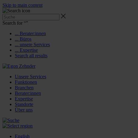
Skip to main content
Search for “
”
... Berater:innen
... Büros
... unsere Services
... Expertise
Search all results
Unsere Services
Funktionen
Branchen
Berater:innen
Expertise
Standorte
Über uns
English