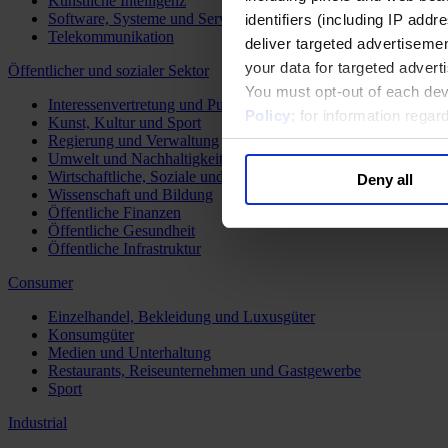
Künstliche Intelligenz
Software, Systeme und Services
identifiers (including IP add
Telekommunikation
deliver targeted advertisemen
your data for targeted advert
Öffentlicher und sozialer Sektor
You must opt-out of each dev
Interessenvertretung und Public Affairs
Policy
; for information rega
Kunst, Kultur und Sport
Regierung und Verwaltung
Umwelt und Nachhaltigkeit
Wirtschaftliche, Soziale und Humanitäre Entwicklung
Deny all
Wissenschaft und Bildung
Öffentliche Finanzen
Öffentliche Gesundheit
Öffentliche Infrastruktur
Consumer
Einzelhandel, Bekleidung und Luxusgüter
Konsumgüter
Medien und Unterhaltung
Restaurants, Reiseunternehmen und Gastgewerbe
Sport
Industrial