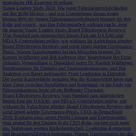
strategische HR-Expertise ist gefragt.
Young Leaders Study 2026: Wie junge Führungspersönlichkeiten
auf ihre Rolle blicken – und was Unternehmen daraus lernen
können
86% der jungen Führungspersönlichkeiten brennen für ihre
Rolle und wissen,, was ihre Führungsarbeit wirksam macht, zeigt
die neueste Young Leaders Study.
Board Effectiveness Reviews:
Vom Standard zum strategischen Impuls
Fast alle DAX40- und
MDAX-Unternehmen prüfen, wie wirksam ihr Aufsichtsrat arbeitet;
Board Effectiveness Reviews sind somit längst gelebte Governance-
Praxis.
Warum Transformation bei den Menschen beginnt: Dr.
Karsten Wildberger und Bill Anderson über Veränderung
Bei Egon
Zehnders Veranstaltung in Düsseldorf trafen Dr. Karsten Wildberger,
Bundesminister für Digitales und Staatsmodernisierung, und Bill
Anderson von Bayer aufeinander.
From Leadership to Eldership:
Die zweite Karrierehälfte gestalten
War der Renteneintritt lange eine
klare Zäsur zwischen Berufsleben und Ruhestand, ist das Ende von
Führungskarrieren heute oft ein fließender Übergang.
Board Effectiveness Reviews: Vom Standard zum strategischen
Impuls
Fast alle DAX40- und MDAX-Unternehmen prüfen, wie
wirksam ihr Aufsichtsrat arbeitet; Board Effectiveness Reviews sind
somit längst gelebte Governance-Praxis.
CEOs in Deutschland
2026: Konturen eines neuen Profils
Leistung und Ergebnisstärke,
einst zentral für den Einstieg in die CEO-Rolle, reichen nicht mehr
aus. Stattdessen werden Risikobereitschaft, Leadership-Kompetenz
und Beziehungsfähigkeit bedeutsam.
Warum Transformation bei den