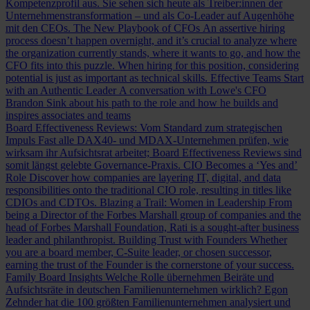
Kompetenzprofil aus. Sie sehen sich heute als Treiber:innen der
Unternehmenstransformation – und als Co-Leader auf Augenhöhe
mit den CEOs.
The New Playbook of CFOs
An assertive hiring
process doesn’t happen overnight, and it’s crucial to analyze where
the organization currently stands, where it wants to go, and how the
CFO fits into this puzzle. When hiring for this position, considering
potential is just as important as technical skills.
Effective Teams Start
with an Authentic Leader
A conversation with Lowe's CFO
Brandon Sink about his path to the role and how he builds and
inspires associates and teams
Board Effectiveness Reviews: Vom Standard zum strategischen
Impuls
Fast alle DAX40- und MDAX-Unternehmen prüfen, wie
wirksam ihr Aufsichtsrat arbeitet; Board Effectiveness Reviews sind
somit längst gelebte Governance-Praxis.
CIO Becomes a ‘Yes and’
Role
Discover how companies are layering IT, digital, and data
responsibilities onto the traditional CIO role, resulting in titles like
CDIOs and CDTOs.
Blazing a Trail: Women in Leadership
From
being a Director of the Forbes Marshall group of companies and the
head of Forbes Marshall Foundation, Rati is a sought-after business
leader and philanthropist.
Building Trust with Founders
Whether
you are a board member, C-Suite leader, or chosen successor,
earning the trust of the Founder is the cornerstone of your success.
Family Board Insights
Welche Rolle übernehmen Beiräte und
Aufsichtsräte in deutschen Familienunternehmen wirklich? Egon
Zehnder hat die 100 größten Familienunternehmen analysiert und