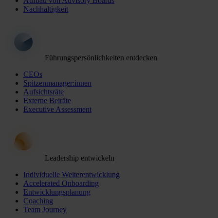
Aufbau von Advisory Boards
Nachhaltigkeit
Führungspersönlichkeiten entdecken
CEOs
Spitzenmanager:innen
Aufsichtsräte
Externe Beiräte
Executive Assessment
Leadership entwickeln
Individuelle Weiterentwicklung
Accelerated Onboarding
Entwicklungsplanung
Coaching
Team Journey