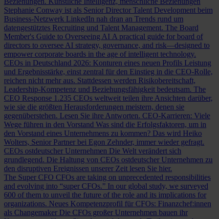
Beziehungen.
Künstliche Intelligenz, menschliche Beziehungen
Stephanie Conway ist als Senior Director Talent Development beim
Business-Netzwerk LinkedIn nah dran an Trends rund um
datengestütztes Recruiting und Talent Management.
The Board
Member's Guide to Overseeing AI
A practical guide for board of
directors to oversee AI strategy, governance, and risk—designed to
empower corporate boards in the age of intelligent technology.
CEOs in Deutschland 2026: Konturen eines neuen Profils
Leistung
und Ergebnisstärke, einst zentral für den Einstieg in die CEO-Rolle,
reichen nicht mehr aus. Stattdessen werden Risikobereitschaft,
Leadership-Kompetenz und Beziehungsfähigkeit bedeutsam.
The
CEO Response
1.235 CEOs weltweit teilen ihre Ansichten darüber,
wie sie die größten Herausforderungen meistern, denen sie
gegenüberstehen. Lesen Sie ihre Antworten.
CEO-Karrieren: Viele
Wege führen in den Vorstand
Was sind die Erfolgsfaktoren, um in
den Vorstand eines Unternehmens zu kommen? Das wird Heiko
Wolters, Senior Partner bei Egon Zehnder, immer wieder gefragt.
CEOs ostdeutscher Unternehmen
Die Welt verändert sich
grundlegend. Die Haltung von CEOs ostdeutscher Unternehmen zu
den disruptiven Ereignissen unserer Zeit lesen Sie hier.
The Super CFO
CFOs are taking on unprecedented responsibilities
and evolving into “super CFOs.” In our global study, we surveyed
600 of them to unveil the future of the role and its implications for
organizations.
Neues Kompetenzprofil für CFOs: Finanzchef:innen
als Changemaker
Die CFOs großer Unternehmen bauen ihr