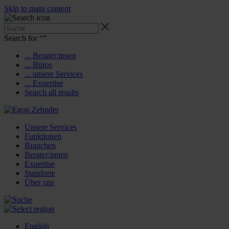
Skip to main content
Search for “
”
... Berater:innen
... Büros
... unsere Services
... Expertise
Search all results
Unsere Services
Funktionen
Branchen
Berater:innen
Expertise
Standorte
Über uns
English