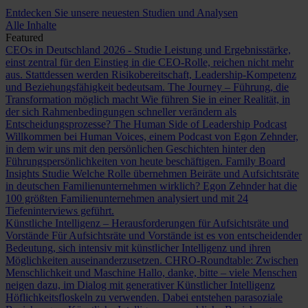
Entdecken Sie unsere neuesten Studien und Analysen
Alle Inhalte
Featured
CEOs in Deutschland 2026 - Studie
Leistung und Ergebnisstärke,
einst zentral für den Einstieg in die CEO-Rolle, reichen nicht mehr
aus. Stattdessen werden Risikobereitschaft, Leadership-Kompetenz
und Beziehungsfähigkeit bedeutsam.
The Journey – Führung, die
Transformation möglich macht
Wie führen Sie in einer Realität, in
der sich Rahmenbedingungen schneller verändern als
Entscheidungsprozesse?
The Human Side of Leadership Podcast
Willkommen bei Human Voices, einem Podcast von Egon Zehnder,
in dem wir uns mit den persönlichen Geschichten hinter den
Führungspersönlichkeiten von heute beschäftigen.
Family Board
Insights Studie
Welche Rolle übernehmen Beiräte und Aufsichtsräte
in deutschen Familienunternehmen wirklich? Egon Zehnder hat die
100 größten Familienunternehmen analysiert und mit 24
Tiefeninterviews geführt.
Künstliche Intelligenz – Herausforderungen für Aufsichtsräte und
Vorstände
Für Aufsichtsräte und Vorstände ist es von entscheidender
Bedeutung, sich intensiv mit künstlicher Intelligenz und ihren
Möglichkeiten auseinanderzusetzen.
CHRO-Roundtable: Zwischen
Menschlichkeit und Maschine
Hallo, danke, bitte – viele Menschen
neigen dazu, im Dialog mit generativer Künstlicher Intelligenz
Höflichkeitsfloskeln zu verwenden. Dabei entstehen parasoziale