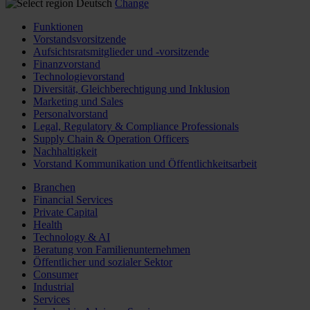
Deutsch
Change
Funktionen
Vorstandsvorsitzende
Aufsichtsratsmitglieder und -vorsitzende
Finanzvorstand
Technologievorstand
Diversität, Gleichberechtigung und Inklusion
Marketing und Sales
Personalvorstand
Legal, Regulatory & Compliance Professionals
Supply Chain & Operation Officers
Nachhaltigkeit
Vorstand Kommunikation und Öffentlichkeitsarbeit
Branchen
Financial Services
Private Capital
Health
Technology & AI
Beratung von Familienunternehmen
Öffentlicher und sozialer Sektor
Consumer
Industrial
Services