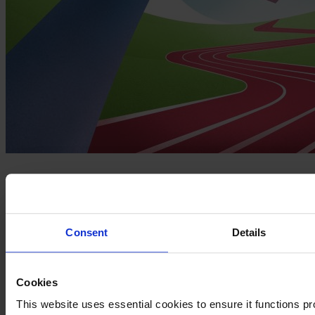
Egon Zehnder meldet starkes
Ergebnis für 2022
Consent
Details
März 2023
2 mins read
Cookies
Teilen
This website uses essential cookies to ensure it functions prop
Share on LinkedIn
Share via Email