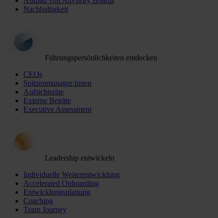
Aufbau von Advisory Boards
Nachhaltigkeit
Führungspersönlichkeiten entdecken
CEOs
Spitzenmanager:innen
Aufsichtsräte
Externe Beiräte
Executive Assessment
Leadership entwickeln
Individuelle Weiterentwicklung
Accelerated Onboarding
Entwicklungsplanung
Coaching
Team Journey