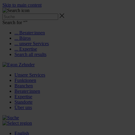
Skip to main content
Search for “
”
... Berater:innen
... Büros
... unsere Services
... Expertise
Search all results
Unsere Services
Funktionen
Branchen
Berater:innen
Expertise
Standorte
Über uns
English