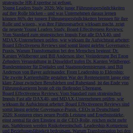
strategische HR-Expertise ist gefragt.
Young Leaders Study 2026: Wie junge Führungspersönlichkeiten
auf ihre Rolle blicken – und was Unternehmen daraus lernen
können
86% der jungen Führungspersönlichkeiten brennen für ihre
Rolle und wissen,, was ihre Führungsarbeit wirksam macht, zeigt
die neueste Young Leaders Study.
Board Effectiveness Reviews:
Vom Standard zum strategischen Impuls
Fast alle DAX40- und
MDAX-Unternehmen prüfen, wie wirksam ihr Aufsichtsrat arbeitet;
Board Effectiveness Reviews sind somit längst gelebte Governance-
Praxis.
Warum Transformation bei den Menschen beginnt: Dr.
Karsten Wildberger und Bill Anderson über Veränderung
Bei Egon
Zehnders Veranstaltung in Düsseldorf trafen Dr. Karsten Wildberger,
Bundesminister für Digitales und Staatsmodernisierung, und Bill
Anderson von Bayer aufeinander.
From Leadership to Eldership:
Die zweite Karrierehälfte gestalten
War der Renteneintritt lange eine
klare Zäsur zwischen Berufsleben und Ruhestand, ist das Ende von
Führungskarrieren heute oft ein fließender Übergang.
Board Effectiveness Reviews: Vom Standard zum strategischen
Impuls
Fast alle DAX40- und MDAX-Unternehmen prüfen, wie
wirksam ihr Aufsichtsrat arbeitet; Board Effectiveness Reviews sind
somit längst gelebte Governance-Praxis.
CEOs in Deutschland
2026: Konturen eines neuen Profils
Leistung und Ergebnisstärke,
einst zentral für den Einstieg in die CEO-Rolle, reichen nicht mehr
aus. Stattdessen werden Risikobereitschaft, Leadership-Kompetenz
und Beziehungsfähigkeit bedeutsam.
Warum Transformation bei den