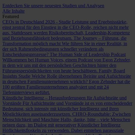
Entdecken Sie unsere neuesten Studien und Analysen
Alle Inhalte
Featured
CEOs in Deutschland 2026 - Studie
Leistung und Ergebnisstärke,
einst zentral für den Einstieg in die CEO-Rolle, reichen nicht mehr
aus. Stattdessen werden Risikobereitschaft, Leadership-Kompetenz
und Beziehungsfähigkeit bedeutsam.
The Journey – Führung, die
Transformation möglich macht
Wie führen Sie in einer Realität, in
der sich Rahmenbedingungen schneller verändern als
Entscheidungsprozesse?
The Human Side of Leadership Podcast
Willkommen bei Human Voices, einem Podcast von Egon Zehnder,
in dem wir uns mit den persönlichen Geschichten hinter den
Führungspersönlichkeiten von heute beschäftigen.
Family Board
Insights Studie
Welche Rolle übernehmen Beiräte und Aufsichtsräte
in deutschen Familienunternehmen wirklich? Egon Zehnder hat die
100 größten Familienunternehmen analysiert und mit 24
Tiefeninterviews geführt.
Künstliche Intelligenz – Herausforderungen für Aufsichtsräte und
Vorstände
Für Aufsichtsräte und Vorstände ist es von entscheidender
Bedeutung, sich intensiv mit künstlicher Intelligenz und ihren
Möglichkeiten auseinanderzusetzen.
CHRO-Roundtable: Zwischen
Menschlichkeit und Maschine
Hallo, danke, bitte – viele Menschen
neigen dazu, im Dialog mit generativer Künstlicher Intelligenz
Höflichkeitsfloskeln zu verwenden. Dabei entstehen parasoziale