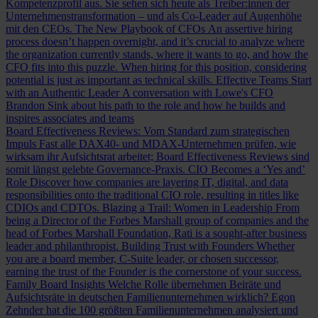
Kompetenzprofil aus. Sie sehen sich heute als Treiber:innen der
Unternehmenstransformation – und als Co-Leader auf Augenhöhe
mit den CEOs.
The New Playbook of CFOs
An assertive hiring
process doesn’t happen overnight, and it’s crucial to analyze where
the organization currently stands, where it wants to go, and how the
CFO fits into this puzzle. When hiring for this position, considering
potential is just as important as technical skills.
Effective Teams Start
with an Authentic Leader
A conversation with Lowe's CFO
Brandon Sink about his path to the role and how he builds and
inspires associates and teams
Board Effectiveness Reviews: Vom Standard zum strategischen
Impuls
Fast alle DAX40- und MDAX-Unternehmen prüfen, wie
wirksam ihr Aufsichtsrat arbeitet; Board Effectiveness Reviews sind
somit längst gelebte Governance-Praxis.
CIO Becomes a ‘Yes and’
Role
Discover how companies are layering IT, digital, and data
responsibilities onto the traditional CIO role, resulting in titles like
CDIOs and CDTOs.
Blazing a Trail: Women in Leadership
From
being a Director of the Forbes Marshall group of companies and the
head of Forbes Marshall Foundation, Rati is a sought-after business
leader and philanthropist.
Building Trust with Founders
Whether
you are a board member, C-Suite leader, or chosen successor,
earning the trust of the Founder is the cornerstone of your success.
Family Board Insights
Welche Rolle übernehmen Beiräte und
Aufsichtsräte in deutschen Familienunternehmen wirklich? Egon
Zehnder hat die 100 größten Familienunternehmen analysiert und