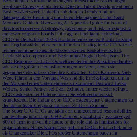
Beziehungen.
Künstliche Intelligenz, menschliche Beziehungen
Stephanie Conway ist als Senior Director Talent Development beim
Business-Netzwerk LinkedIn nah dran an Trends rund um
datengestütztes Recruiting und Talent Management.
The Board
Member's Guide to Overseeing AI
A practical guide for board of
directors to oversee AI strategy, governance, and risk—designed to
empower corporate boards in the age of intelligent technology.
CEOs in Deutschland 2026: Konturen eines neuen Profils
Leistung
und Ergebnisstärke, einst zentral für den Einstieg in die CEO-Rolle,
reichen nicht mehr aus. Stattdessen werden Risikobereitschaft,
Leadership-Kompetenz und Beziehungsfähigkeit bedeutsam.
The
CEO Response
1.235 CEOs weltweit teilen ihre Ansichten darüber,
wie sie die größten Herausforderungen meistern, denen sie
gegenüberstehen. Lesen Sie ihre Antworten.
CEO-Karrieren: Viele
Wege führen in den Vorstand
Was sind die Erfolgsfaktoren, um in
den Vorstand eines Unternehmens zu kommen? Das wird Heiko
Wolters, Senior Partner bei Egon Zehnder, immer wieder gefragt.
CEOs ostdeutscher Unternehmen
Die Welt verändert sich
grundlegend. Die Haltung von CEOs ostdeutscher Unternehmen zu
den disruptiven Ereignissen unserer Zeit lesen Sie hier.
The Super CFO
CFOs are taking on unprecedented responsibilities
and evolving into “super CFOs.” In our global study, we surveyed
600 of them to unveil the future of the role and its implications for
organizations.
Neues Kompetenzprofil für CFOs: Finanzchef:innen
als Changemaker
Die CFOs großer Unternehmen bauen ihr