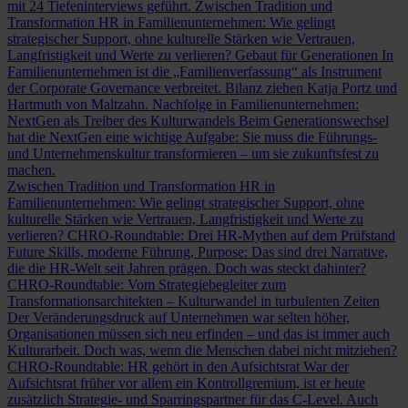
mit 24 Tiefeninterviews geführt.
Zwischen Tradition und
Transformation
HR in Familienunternehmen: Wie gelingt
strategischer Support, ohne kulturelle Stärken wie Vertrauen,
Langfristigkeit und Werte zu verlieren?
Gebaut für Generationen
In
Familienunternehmen ist die „Familienverfassung“ als Instrument
der Corporate Governance verbreitet. Bilanz ziehen Katja Portz und
Hartmuth von Maltzahn.
Nachfolge in Familienunternehmen:
NextGen als Treiber des Kulturwandels
Beim Generationswechsel
hat die NextGen eine wichtige Aufgabe: Sie muss die Führungs-
und Unternehmenskultur transformieren – um sie zukunftsfest zu
machen.
Zwischen Tradition und Transformation
HR in
Familienunternehmen: Wie gelingt strategischer Support, ohne
kulturelle Stärken wie Vertrauen, Langfristigkeit und Werte zu
verlieren?
CHRO-Roundtable: Drei HR-Mythen auf dem Prüfstand
Future Skills, moderne Führung, Purpose: Das sind drei Narrative,
die die HR-Welt seit Jahren prägen. Doch was steckt dahinter?
CHRO-Roundtable: Vom Strategiebegleiter zum
Transformationsarchitekten – Kulturwandel in turbulenten Zeiten
Der Veränderungsdruck auf Unternehmen war selten höher,
Organisationen müssen sich neu erfinden – und das ist immer auch
Kulturarbeit. Doch was, wenn die Menschen dabei nicht mitziehen?
CHRO-Roundtable: HR gehört in den Aufsichtsrat
War der
Aufsichtsrat früher vor allem ein Kontrollgremium, ist er heute
zusätzlich Strategie- und Sparringspartner für das C-Level. Auch