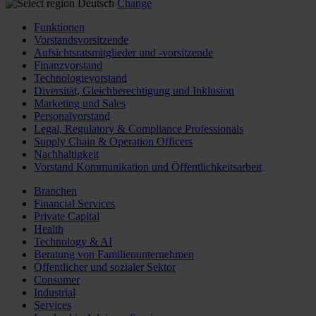
Deutsch
Change
Funktionen
Vorstandsvorsitzende
Aufsichtsratsmitglieder und -vorsitzende
Finanzvorstand
Technologievorstand
Diversität, Gleichberechtigung und Inklusion
Marketing und Sales
Personalvorstand
Legal, Regulatory & Compliance Professionals
Supply Chain & Operation Officers
Nachhaltigkeit
Vorstand Kommunikation und Öffentlichkeitsarbeit
Branchen
Financial Services
Private Capital
Health
Technology & AI
Beratung von Familienunternehmen
Öffentlicher und sozialer Sektor
Consumer
Industrial
Services