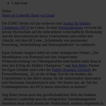
1 min read
Teilen
Share on LinkedIn
Share via Email
Die ESMT Berlin ruft das weltweit erste
Institut für Hidden
Champions (HCI)
ins Leben. In einer
Pressemitteilung
verweist die
private Hochschule auf die unbestrittene wirtschaftliche Bedeutung
und die Innovationskraft dieser Unternehmen und erklärt ihre
Absicht, mit dem HCI eine „Schnittstelle von praxisnaher
Forschung, Weiterbildung und Diskursplattform“ zu etablieren.
Egon Zehnder fungiert dabei als erster strategischer Partner. „Die
Identifikation von Potenzial und eine zielgerichtete
Weiterentwicklung von Führungskräften entscheiden mehr denn je
über den Erfolg der Hidden Champions,“ sagt
Jörg Ritter
, Partner
bei Egon Zehnder und Leiter der
Family Business Advisory
der
Personalberatung. „Es ist die richtige Zeit für ein Institut, das
Unternehmen in den Blick nimmt, für die insbesondere Innovation
und Wachstum charakteristisch sind. Wir freuen uns, als Teil des
Gründungskreises des HCIs daran mitwirken zu können.“
Jörg Ritter betont auch den gesellschaftlichen Wert des Instituts.
„Moderne Leadership und ein erfolgreiches Talentmanagement
entstehen heute nicht abseits der Wirklichkeit, sondern eingebettet in