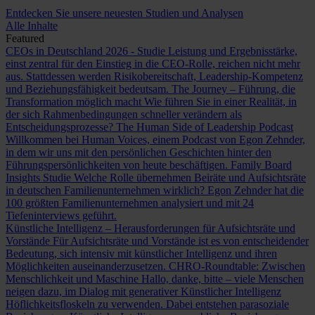
Entdecken Sie unsere neuesten Studien und Analysen
Alle Inhalte
Featured
CEOs in Deutschland 2026 - Studie
Leistung und Ergebnisstärke,
einst zentral für den Einstieg in die CEO-Rolle, reichen nicht mehr
aus. Stattdessen werden Risikobereitschaft, Leadership-Kompetenz
und Beziehungsfähigkeit bedeutsam.
The Journey – Führung, die
Transformation möglich macht
Wie führen Sie in einer Realität, in
der sich Rahmenbedingungen schneller verändern als
Entscheidungsprozesse?
The Human Side of Leadership Podcast
Willkommen bei Human Voices, einem Podcast von Egon Zehnder,
in dem wir uns mit den persönlichen Geschichten hinter den
Führungspersönlichkeiten von heute beschäftigen.
Family Board
Insights Studie
Welche Rolle übernehmen Beiräte und Aufsichtsräte
in deutschen Familienunternehmen wirklich? Egon Zehnder hat die
100 größten Familienunternehmen analysiert und mit 24
Tiefeninterviews geführt.
Künstliche Intelligenz – Herausforderungen für Aufsichtsräte und
Vorstände
Für Aufsichtsräte und Vorstände ist es von entscheidender
Bedeutung, sich intensiv mit künstlicher Intelligenz und ihren
Möglichkeiten auseinanderzusetzen.
CHRO-Roundtable: Zwischen
Menschlichkeit und Maschine
Hallo, danke, bitte – viele Menschen
neigen dazu, im Dialog mit generativer Künstlicher Intelligenz
Höflichkeitsfloskeln zu verwenden. Dabei entstehen parasoziale