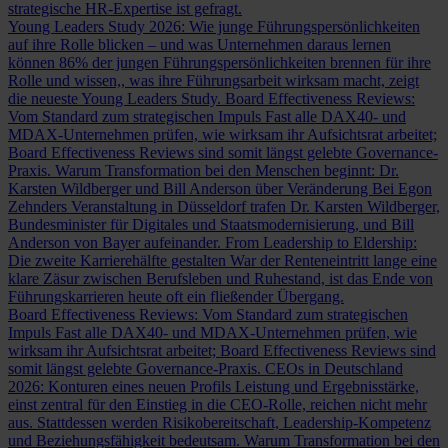
strategische HR-Expertise ist gefragt.
Young Leaders Study 2026: Wie junge Führungspersönlichkeiten
auf ihre Rolle blicken – und was Unternehmen daraus lernen
können
86% der jungen Führungspersönlichkeiten brennen für ihre
Rolle und wissen,, was ihre Führungsarbeit wirksam macht, zeigt
die neueste Young Leaders Study.
Board Effectiveness Reviews:
Vom Standard zum strategischen Impuls
Fast alle DAX40- und
MDAX-Unternehmen prüfen, wie wirksam ihr Aufsichtsrat arbeitet;
Board Effectiveness Reviews sind somit längst gelebte Governance-
Praxis.
Warum Transformation bei den Menschen beginnt: Dr.
Karsten Wildberger und Bill Anderson über Veränderung
Bei Egon
Zehnders Veranstaltung in Düsseldorf trafen Dr. Karsten Wildberger,
Bundesminister für Digitales und Staatsmodernisierung, und Bill
Anderson von Bayer aufeinander.
From Leadership to Eldership:
Die zweite Karrierehälfte gestalten
War der Renteneintritt lange eine
klare Zäsur zwischen Berufsleben und Ruhestand, ist das Ende von
Führungskarrieren heute oft ein fließender Übergang.
Board Effectiveness Reviews: Vom Standard zum strategischen
Impuls
Fast alle DAX40- und MDAX-Unternehmen prüfen, wie
wirksam ihr Aufsichtsrat arbeitet; Board Effectiveness Reviews sind
somit längst gelebte Governance-Praxis.
CEOs in Deutschland
2026: Konturen eines neuen Profils
Leistung und Ergebnisstärke,
einst zentral für den Einstieg in die CEO-Rolle, reichen nicht mehr
aus. Stattdessen werden Risikobereitschaft, Leadership-Kompetenz
und Beziehungsfähigkeit bedeutsam.
Warum Transformation bei den