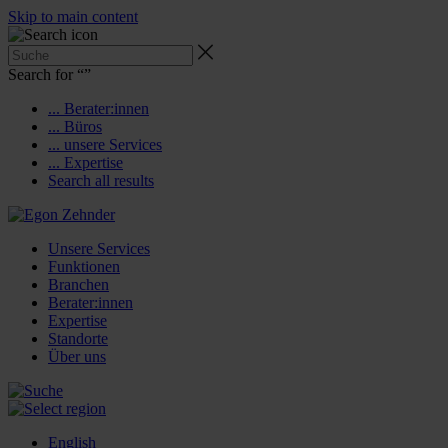
Skip to main content
Search for “
”
... Berater:innen
... Büros
... unsere Services
... Expertise
Search all results
Unsere Services
Funktionen
Branchen
Berater:innen
Expertise
Standorte
Über uns
English