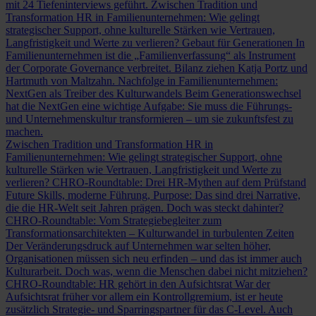
mit 24 Tiefeninterviews geführt.
Zwischen Tradition und
Transformation
HR in Familienunternehmen: Wie gelingt
strategischer Support, ohne kulturelle Stärken wie Vertrauen,
Langfristigkeit und Werte zu verlieren?
Gebaut für Generationen
In
Familienunternehmen ist die „Familienverfassung“ als Instrument
der Corporate Governance verbreitet. Bilanz ziehen Katja Portz und
Hartmuth von Maltzahn.
Nachfolge in Familienunternehmen:
NextGen als Treiber des Kulturwandels
Beim Generationswechsel
hat die NextGen eine wichtige Aufgabe: Sie muss die Führungs-
und Unternehmenskultur transformieren – um sie zukunftsfest zu
machen.
Zwischen Tradition und Transformation
HR in
Familienunternehmen: Wie gelingt strategischer Support, ohne
kulturelle Stärken wie Vertrauen, Langfristigkeit und Werte zu
verlieren?
CHRO-Roundtable: Drei HR-Mythen auf dem Prüfstand
Future Skills, moderne Führung, Purpose: Das sind drei Narrative,
die die HR-Welt seit Jahren prägen. Doch was steckt dahinter?
CHRO-Roundtable: Vom Strategiebegleiter zum
Transformationsarchitekten – Kulturwandel in turbulenten Zeiten
Der Veränderungsdruck auf Unternehmen war selten höher,
Organisationen müssen sich neu erfinden – und das ist immer auch
Kulturarbeit. Doch was, wenn die Menschen dabei nicht mitziehen?
CHRO-Roundtable: HR gehört in den Aufsichtsrat
War der
Aufsichtsrat früher vor allem ein Kontrollgremium, ist er heute
zusätzlich Strategie- und Sparringspartner für das C-Level. Auch