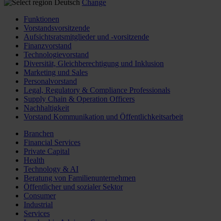
Deutsch
Change
Funktionen
Vorstandsvorsitzende
Aufsichtsratsmitglieder und -vorsitzende
Finanzvorstand
Technologievorstand
Diversität, Gleichberechtigung und Inklusion
Marketing und Sales
Personalvorstand
Legal, Regulatory & Compliance Professionals
Supply Chain & Operation Officers
Nachhaltigkeit
Vorstand Kommunikation und Öffentlichkeitsarbeit
Branchen
Financial Services
Private Capital
Health
Technology & AI
Beratung von Familienunternehmen
Öffentlicher und sozialer Sektor
Consumer
Industrial
Services