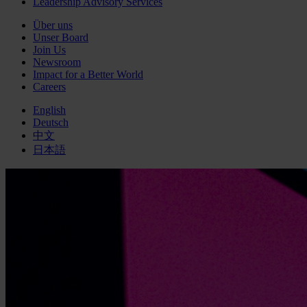
Leadership Advisory Services
Über uns
Unser Board
Join Us
Newsroom
Impact for a Better World
Careers
English
Deutsch
中文
日本語