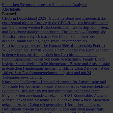
Entdecken Sie unsere neuesten Studien und Analysen
Alle Inhalte
Featured
CEOs in Deutschland 2026 - Studie
Leistung und Ergebnisstärke,
einst zentral für den Einstieg in die CEO-Rolle, reichen nicht mehr
aus. Stattdessen werden Risikobereitschaft, Leadership-Kompetenz
und Beziehungsfähigkeit bedeutsam.
The Journey – Führung, die
Transformation möglich macht
Wie führen Sie in einer Realität, in
der sich Rahmenbedingungen schneller verändern als
Entscheidungsprozesse?
The Human Side of Leadership Podcast
Willkommen bei Human Voices, einem Podcast von Egon Zehnder,
in dem wir uns mit den persönlichen Geschichten hinter den
Führungspersönlichkeiten von heute beschäftigen.
Family Board
Insights Studie
Welche Rolle übernehmen Beiräte und Aufsichtsräte
in deutschen Familienunternehmen wirklich? Egon Zehnder hat die
100 größten Familienunternehmen analysiert und mit 24
Tiefeninterviews geführt.
Künstliche Intelligenz – Herausforderungen für Aufsichtsräte und
Vorstände
Für Aufsichtsräte und Vorstände ist es von entscheidender
Bedeutung, sich intensiv mit künstlicher Intelligenz und ihren
Möglichkeiten auseinanderzusetzen.
CHRO-Roundtable: Zwischen
Menschlichkeit und Maschine
Hallo, danke, bitte – viele Menschen
neigen dazu, im Dialog mit generativer Künstlicher Intelligenz
Höflichkeitsfloskeln zu verwenden. Dabei entstehen parasoziale