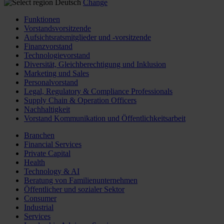
Deutsch
Change
Funktionen
Vorstandsvorsitzende
Aufsichtsratsmitglieder und -vorsitzende
Finanzvorstand
Technologievorstand
Diversität, Gleichberechtigung und Inklusion
Marketing und Sales
Personalvorstand
Legal, Regulatory & Compliance Professionals
Supply Chain & Operation Officers
Nachhaltigkeit
Vorstand Kommunikation und Öffentlichkeitsarbeit
Branchen
Financial Services
Private Capital
Health
Technology & AI
Beratung von Familienunternehmen
Öffentlicher und sozialer Sektor
Consumer
Industrial
Services