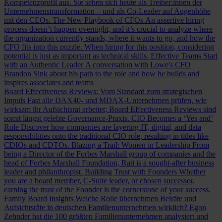
Kompetenzprofil aus. Sie sehen sich heute als Treiber:innen der
Unternehmenstransformation – und als Co-Leader auf Augenhöhe
mit den CEOs.
The New Playbook of CFOs
An assertive hiring
process doesn’t happen overnight, and it’s crucial to analyze where
the organization currently stands, where it wants to go, and how the
CFO fits into this puzzle. When hiring for this position, considering
potential is just as important as technical skills.
Effective Teams Start
with an Authentic Leader
A conversation with Lowe's CFO
Brandon Sink about his path to the role and how he builds and
inspires associates and teams
Board Effectiveness Reviews: Vom Standard zum strategischen
Impuls
Fast alle DAX40- und MDAX-Unternehmen prüfen, wie
wirksam ihr Aufsichtsrat arbeitet; Board Effectiveness Reviews sind
somit längst gelebte Governance-Praxis.
CIO Becomes a ‘Yes and’
Role
Discover how companies are layering IT, digital, and data
responsibilities onto the traditional CIO role, resulting in titles like
CDIOs and CDTOs.
Blazing a Trail: Women in Leadership
From
being a Director of the Forbes Marshall group of companies and the
head of Forbes Marshall Foundation, Rati is a sought-after business
leader and philanthropist.
Building Trust with Founders
Whether
you are a board member, C-Suite leader, or chosen successor,
earning the trust of the Founder is the cornerstone of your success.
Family Board Insights
Welche Rolle übernehmen Beiräte und
Aufsichtsräte in deutschen Familienunternehmen wirklich? Egon
Zehnder hat die 100 größten Familienunternehmen analysiert und