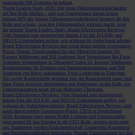
strategische HR-Expertise ist gefragt.
Young Leaders Study 2026: Wie junge Führungspersönlichkeiten
auf ihre Rolle blicken – und was Unternehmen daraus lernen
können
86% der jungen Führungspersönlichkeiten brennen für ihre
Rolle und wissen,, was ihre Führungsarbeit wirksam macht, zeigt
die neueste Young Leaders Study.
Board Effectiveness Reviews:
Vom Standard zum strategischen Impuls
Fast alle DAX40- und
MDAX-Unternehmen prüfen, wie wirksam ihr Aufsichtsrat arbeitet;
Board Effectiveness Reviews sind somit längst gelebte Governance-
Praxis.
Warum Transformation bei den Menschen beginnt: Dr.
Karsten Wildberger und Bill Anderson über Veränderung
Bei Egon
Zehnders Veranstaltung in Düsseldorf trafen Dr. Karsten Wildberger,
Bundesminister für Digitales und Staatsmodernisierung, und Bill
Anderson von Bayer aufeinander.
From Leadership to Eldership:
Die zweite Karrierehälfte gestalten
War der Renteneintritt lange eine
klare Zäsur zwischen Berufsleben und Ruhestand, ist das Ende von
Führungskarrieren heute oft ein fließender Übergang.
Board Effectiveness Reviews: Vom Standard zum strategischen
Impuls
Fast alle DAX40- und MDAX-Unternehmen prüfen, wie
wirksam ihr Aufsichtsrat arbeitet; Board Effectiveness Reviews sind
somit längst gelebte Governance-Praxis.
CEOs in Deutschland
2026: Konturen eines neuen Profils
Leistung und Ergebnisstärke,
einst zentral für den Einstieg in die CEO-Rolle, reichen nicht mehr
aus. Stattdessen werden Risikobereitschaft, Leadership-Kompetenz
und Beziehungsfähigkeit bedeutsam.
Warum Transformation bei den