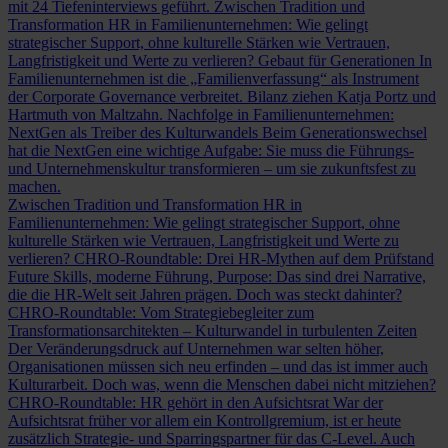
mit 24 Tiefeninterviews geführt.
Zwischen Tradition und
Transformation
HR in Familienunternehmen: Wie gelingt
strategischer Support, ohne kulturelle Stärken wie Vertrauen,
Langfristigkeit und Werte zu verlieren?
Gebaut für Generationen
In
Familienunternehmen ist die „Familienverfassung“ als Instrument
der Corporate Governance verbreitet. Bilanz ziehen Katja Portz und
Hartmuth von Maltzahn.
Nachfolge in Familienunternehmen:
NextGen als Treiber des Kulturwandels
Beim Generationswechsel
hat die NextGen eine wichtige Aufgabe: Sie muss die Führungs-
und Unternehmenskultur transformieren – um sie zukunftsfest zu
machen.
Zwischen Tradition und Transformation
HR in
Familienunternehmen: Wie gelingt strategischer Support, ohne
kulturelle Stärken wie Vertrauen, Langfristigkeit und Werte zu
verlieren?
CHRO-Roundtable: Drei HR-Mythen auf dem Prüfstand
Future Skills, moderne Führung, Purpose: Das sind drei Narrative,
die die HR-Welt seit Jahren prägen. Doch was steckt dahinter?
CHRO-Roundtable: Vom Strategiebegleiter zum
Transformationsarchitekten – Kulturwandel in turbulenten Zeiten
Der Veränderungsdruck auf Unternehmen war selten höher,
Organisationen müssen sich neu erfinden – und das ist immer auch
Kulturarbeit. Doch was, wenn die Menschen dabei nicht mitziehen?
CHRO-Roundtable: HR gehört in den Aufsichtsrat
War der
Aufsichtsrat früher vor allem ein Kontrollgremium, ist er heute
zusätzlich Strategie- und Sparringspartner für das C-Level. Auch