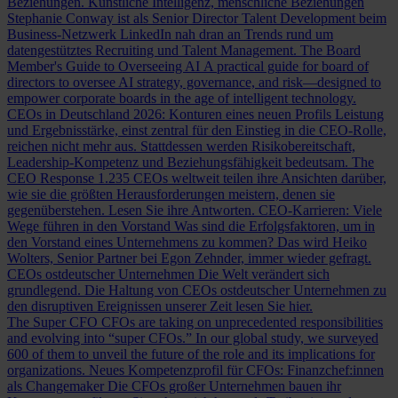
Beziehungen.
Künstliche Intelligenz, menschliche Beziehungen
Stephanie Conway ist als Senior Director Talent Development beim
Business-Netzwerk LinkedIn nah dran an Trends rund um
datengestütztes Recruiting und Talent Management.
The Board
Member's Guide to Overseeing AI
A practical guide for board of
directors to oversee AI strategy, governance, and risk—designed to
empower corporate boards in the age of intelligent technology.
CEOs in Deutschland 2026: Konturen eines neuen Profils
Leistung
und Ergebnisstärke, einst zentral für den Einstieg in die CEO-Rolle,
reichen nicht mehr aus. Stattdessen werden Risikobereitschaft,
Leadership-Kompetenz und Beziehungsfähigkeit bedeutsam.
The
CEO Response
1.235 CEOs weltweit teilen ihre Ansichten darüber,
wie sie die größten Herausforderungen meistern, denen sie
gegenüberstehen. Lesen Sie ihre Antworten.
CEO-Karrieren: Viele
Wege führen in den Vorstand
Was sind die Erfolgsfaktoren, um in
den Vorstand eines Unternehmens zu kommen? Das wird Heiko
Wolters, Senior Partner bei Egon Zehnder, immer wieder gefragt.
CEOs ostdeutscher Unternehmen
Die Welt verändert sich
grundlegend. Die Haltung von CEOs ostdeutscher Unternehmen zu
den disruptiven Ereignissen unserer Zeit lesen Sie hier.
The Super CFO
CFOs are taking on unprecedented responsibilities
and evolving into “super CFOs.” In our global study, we surveyed
600 of them to unveil the future of the role and its implications for
organizations.
Neues Kompetenzprofil für CFOs: Finanzchef:innen
als Changemaker
Die CFOs großer Unternehmen bauen ihr