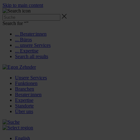
Skip to main content
Search for “
”
... Berater:innen
... Büros
... unsere Services
... Expertise
Search all results
Unsere Services
Funktionen
Branchen
Berater:innen
Expertise
Standorte
Über uns
English